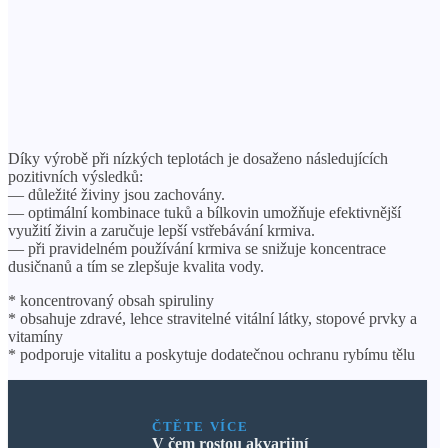
Díky výrobě při nízkých teplotách je dosaženo následujících
pozitivních výsledků:
— důležité živiny jsou zachovány.
— optimální kombinace tuků a bílkovin umožňuje efektivnější
využití živin a zaručuje lepší vstřebávání krmiva.
— při pravidelném používání krmiva se snižuje koncentrace
dusičnanů a tím se zlepšuje kvalita vody.
* koncentrovaný obsah spiruliny
* obsahuje zdravé, lehce stravitelné vitální látky, stopové prvky a
vitamíny
* podporuje vitalitu a poskytuje dodatečnou ochranu rybímu tělu
ČTĚTE VÍCE
V čem rostou akvarijní