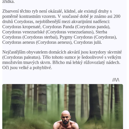
zřídka.
Zbarvení těchto ryb není okázalé, klidné, ale existují druhy s
poměrně kontrastním vzorem. V současné době je známo asi 200
druhů Corydoras, nejoblíbenější mezi akvarijními nadšenci:
Corydoras kropenaté, Corydoras Panda (Corydoras panda),
Corydoras venezuelské (Corydoras venezuelanus), Sterba
Corydoras (Corydoras sterbai), Pygmy Corydoras (Corydoras),
Corydoras aeneus (Corydoras aeneus), Corydoras julii.
Nejčastějším obyvatelem domácích akvárií jsou korydory skvrnité
(Corydoras paleatus). Tělo tohoto sumce je šedoolivové s velkým
množstvím tmavých skvrn. Břicho má lehký růžovozlatý nádech.
Oči jsou velké a pohyblivé.