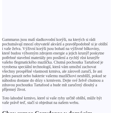
Gammarus jsou malí sladkovodní korýši, na kterých si rádi
pochutnávají mnozí obyvatelé akvárií a pravděpodobně si je oblíbí
i vaše želva. Výživní korýši jsou bohatí na výživné bílkoviny,
které budou výborným zdrojem energie a jejich krunýř poskytne
potřebné stavební materiály pro posílení a rychlý růst krunýře
vašeho flegmatického mazlíčka. Chutná pochoutka Tartafood je
vyrobena speciální technologií, která vám umožní zachovat
všechny prospěšné vlastnosti krmiva, ale zároveň zaručí, že ani
jeden parazit nebo bakterie vašemu mazlíčkovi neublíží, pokud se
náhodou dostane do dózy s krmivem. Dejte své želvě chutnou a
zdravou pochoutku Tartafood a bude mít zaručený dlouhý a
příjemný život.
Toto lahodné krmivo, které si vaše ryby určitě oblíbí, může být
vaše právě teď, stačí si objednat na našem webu.