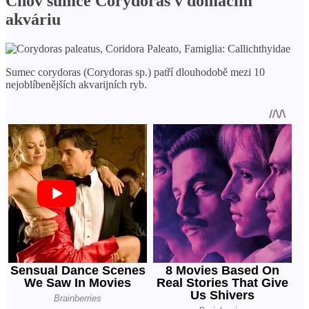
Chov sumce Corydoras v domácím
akváriu
Sumec corydoras (Corydoras sp.) patří dlouhodobě mezi 10
nejoblíbenějších akvarijních ryb.