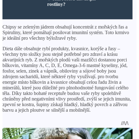
rostliny?
Chipsy se zeleným jádrem obsahují koncentrát z mořských řas a
Spiruliny, které pomáhají posilovat imunitní systém. Toto krmivo
je ideální pro všechny býložravé ryby.
Dieta dále obsahuje rybí produkty, kvasnice, korýše a řasy –
všechny tyto složky jsou stejně potřebné pro zdraví a krásu
akvarijních ryb. Z mořských plodů vaši mazlíčci dostanou porci
bílkovin, vitamíny A, C, D, E, Omega-3-6 mastné kyseliny, jód,
fosfor, selen, zinek a vápník, obiloviny a sójové boby jsou
zdrojem sacharidů, které některé ryby využívají. pro tvorbu
energie místo bílkovin a kvasnice obsahují celou řadu živin a
minerálů, které jsou důležité pro plnohodnotné fungování celého
těla. Díky takto bohaté receptuře budou vaše ryby spolehlivě
chráněny před negativními vlivy prostředí, zvýší se jejich imunita,
zpevní se kostra, šupiny získají hladký, hladký povrch a zářivou
barvu a jejich ploutve se silnější a mobilnější.