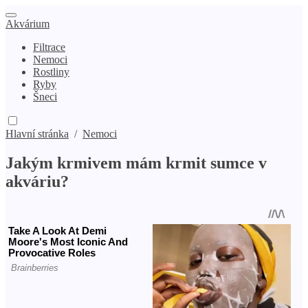
Akvárium
Filtrace
Nemoci
Rostliny
Ryby
Šneci
Hlavní stránka
/
Nemoci
Jakým krmivem mám krmit sumce v
akváriu?