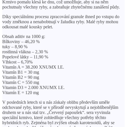
Krmivo pomalu klesá ke dnu, což umožňuje, aby si na něm
pochutnaly všechny ryby, a zabraňuje zbytečnému zanášení půdy.
Díky speciálnímu procesu zpracování granule ihned po vstupu do
vody změknou a nenabobtnají v žaludku ryby. Malé ryby mohou
odkousat malé kousky pelet.
Obsah aditiv na 1000 g:
Bílkoviny – 46,20 %
tuky – 8,90 %
rostlinná vlákna – 2,30 %
Popelové látky – 11,90 %
Vlhkost – 6,70%
Vitamín A = 38.200 XNUMX I.E.
Vitamín B1 = 30 mg
Vitamín B2 = 90 mg
Vitamín C = 550 mg
Vitamin D3 = 2.000 XNUMX I.E.
Vitamín E = 120 mg
V posledních letech si u nás získaly oblibu především uměle
odchované ryby, které se v přírodě nevyskytují a nejoblíbenějším
druhem se u nás stal tzv. „Červený papoušek“. sera vyvinula
speciální krmivo, které zohledňuje všechny potřeby těchto
hybridních ryb. Zejména byl zvýšen obsah karotenoidů, aby se