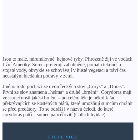
Jsou to malé, mírumilovné, hejnové ryby. Přirozeně žijí ve vodách
Jižní Ameriky. Sumci preferují zabahněné, pomalu tekoucí a
stojaté vody, obvykle se schovávají v husté vegetaci a tráví čas
neustálým hledáním potravy v zemi.
Jméno rodu pochází ze dvou řeckých slov „Corys“ a „Doras“.
První ze slov znamená „helma“ a druhé „brnění“. Corydoras mají
ve skutečnosti jakési brnění – po celém těle je několik řad
překrývajících se kostěných plátů, které umožňují sumcům chránit
se před predátory. To se odráží i v názvu čeledi, do které
corydoras patří – sumec pancéřovití (Callichthyidae).
ČTĚTE VÍCE