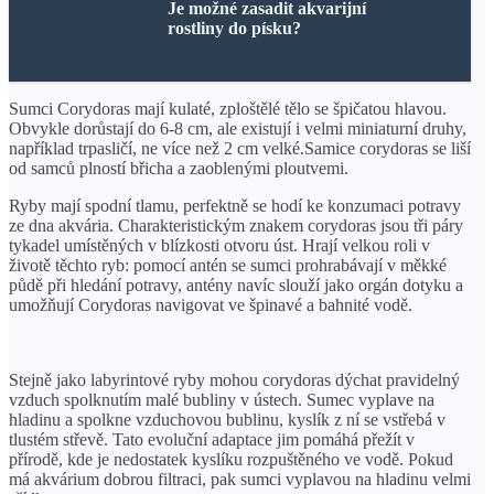
Je možné zasadit akvarijní
rostliny do písku?
Sumci Corydoras mají kulaté, zploštělé tělo se špičatou hlavou.
Obvykle dorůstají do 6-8 cm, ale existují i ​​velmi miniaturní druhy,
například trpasličí, ne více než 2 cm velké.Samice corydoras se liší
od samců plností břicha a zaoblenými ploutvemi.
Ryby mají spodní tlamu, perfektně se hodí ke konzumaci potravy
ze dna akvária. Charakteristickým znakem corydoras jsou tři páry
tykadel umístěných v blízkosti otvoru úst. Hrají velkou roli v
životě těchto ryb: pomocí antén se sumci prohrabávají v měkké
půdě při hledání potravy, antény navíc slouží jako orgán dotyku a
umožňují Corydoras navigovat ve špinavé a bahnité vodě.
Stejně jako labyrintové ryby mohou corydoras dýchat pravidelný
vzduch spolknutím malé bubliny v ústech. Sumec vyplave na
hladinu a spolkne vzduchovou bublinu, kyslík z ní se vstřebá v
tlustém střevě. Tato evoluční adaptace jim pomáhá přežít v
přírodě, kde je nedostatek kyslíku rozpuštěného ve vodě. Pokud
má akvárium dobrou filtraci, pak sumci vyplavou na hladinu velmi