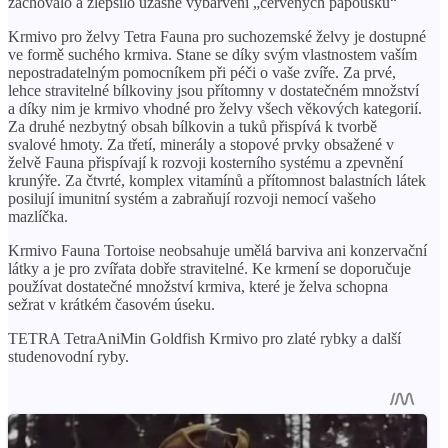
zachovalo a zlepšilo úžasné vybarvení „červených papoušků“
Krmivo pro želvy Tetra Fauna pro suchozemské želvy je dostupné
ve formě suchého krmiva. Stane se díky svým vlastnostem vaším
nepostradatelným pomocníkem při péči o vaše zvíře. Za prvé,
lehce stravitelné bílkoviny jsou přítomny v dostatečném množství
a díky nim je krmivo vhodné pro želvy všech věkových kategorií.
Za druhé nezbytný obsah bílkovin a tuků přispívá k tvorbě
svalové hmoty. Za třetí, minerály a stopové prvky obsažené v
želvě Fauna přispívají k rozvoji kosterního systému a zpevnění
krunýře. Za čtvrté, komplex vitamínů a přítomnost balastních látek
posilují imunitní systém a zabraňují rozvoji nemocí vašeho
mazlíčka.
Krmivo Fauna Tortoise neobsahuje umělá barviva ani konzervační
látky a je pro zvířata dobře stravitelné. Ke krmení se doporučuje
používat dostatečné množství krmiva, které je želva schopna
sežrat v krátkém časovém úseku.
TETRA TetraAniMin Goldfish Krmivo pro zlaté rybky a další
studenovodní ryby.