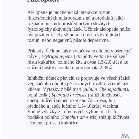
Alelopatie je biochemická interakce rostlin,
rhizosférických mikroorganismů a produktů jejich
rozpadu po smrti prostřednictvím složitých
fyziologicky aktivních látek. Účinek alelopatie může
být pozitivní, tedy stimulující růst a vývoj jiných
rostlin, nebo negativní, působí depresivně.
Příklady. Účinné látky vylučované oddenky pšeničné
trávy (
Elytrigia repens
) do půdy vedou ke snížení
růstu kukuřice, ozimého žita a ovsa 1,5-2,0krát a ke
snížení hustoty stonku u porostů žita 2-3krát.
Inhibiční účinek plevelů se projevuje ve všech fázích
vegetačního období pěstovaných rostlin, včetně fáze
klíčení. Výtažky z bílé mari (
Album Chenopodium
),
polní torik (
Spergula arvensis
) snížit klíčivost a
energii klíčení semen ozimého žita, ovsa, lnu
přadného a jetele lučního 1,3-4,0krát i vícekrát.
Vodné výtažky z kořenových výhonků a listů
bodláku polního (
Sonchus arvensis
) snižují klíčivost
ječmene, prosa a kukuřice.