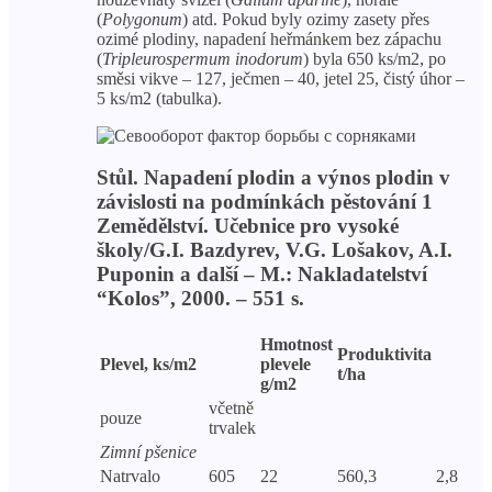
(
Polygonum
) atd. Pokud byly ozimy zasety přes
ozimé plodiny, napadení heřmánkem bez zápachu
(
Tripleurospermum inodorum
) byla 650 ks/m2, po
směsi vikve – 127, ječmen – 40, jetel 25, čistý úhor –
5 ks/m2 (tabulka).
Stůl. Napadení plodin a výnos plodin v
závislosti na podmínkách pěstování 1
Zemědělství. Učebnice pro vysoké
školy/G.I. Bazdyrev, V.G. Lošakov, A.I.
Puponin a další – M.: Nakladatelství
“Kolos”, 2000. – 551 s.
Hmotnost
Produktivita
Plevel, ks/m2
plevele
t/ha
g/m2
včetně
pouze
trvalek
Zimní pšenice
Natrvalo
605
22
560,3
2,8