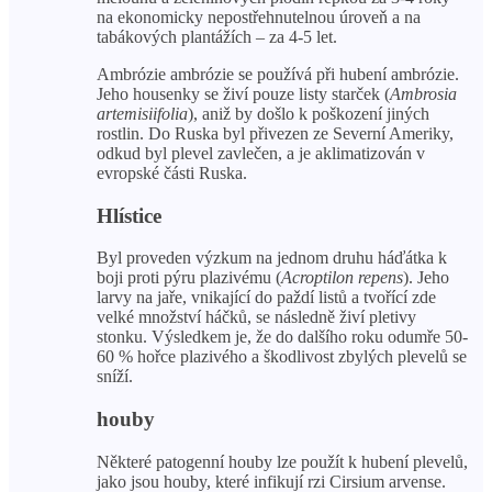
na ekonomicky nepostřehnutelnou úroveň a na
tabákových plantážích – za 4-5 let.
Ambrózie ambrózie se používá při hubení ambrózie.
Jeho housenky se živí pouze listy starček (
Ambrosia
artemisiifolia
), aniž by došlo k poškození jiných
rostlin. Do Ruska byl přivezen ze Severní Ameriky,
odkud byl plevel zavlečen, a je aklimatizován v
evropské části Ruska.
Hlístice
Byl proveden výzkum na jednom druhu háďátka k
boji proti pýru plazivému (
Acroptilon repens
). Jeho
larvy na jaře, vnikající do paždí listů a tvořící zde
velké množství háčků, se následně živí pletivy
stonku. Výsledkem je, že do dalšího roku odumře 50-
60 % hořce plazivého a škodlivost zbylých plevelů se
sníží.
houby
Některé patogenní houby lze použít k hubení plevelů,
jako jsou houby, které infikují rzi Cirsium arvense.