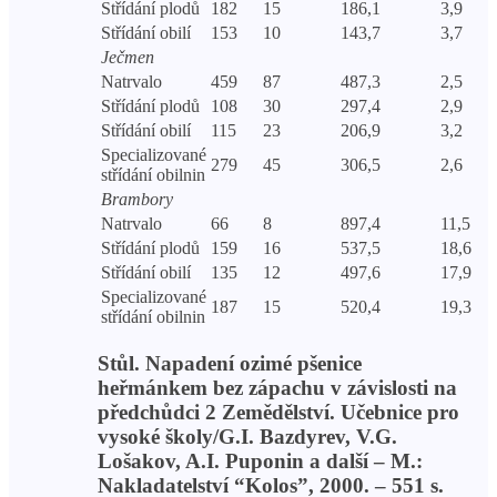
Střídání plodů
182
15
186,1
3,9
Střídání obilí
153
10
143,7
3,7
Ječmen
Natrvalo
459
87
487,3
2,5
Střídání plodů
108
30
297,4
2,9
Střídání obilí
115
23
206,9
3,2
Specializované
279
45
306,5
2,6
střídání obilnin
Brambory
Natrvalo
66
8
897,4
11,5
Střídání plodů
159
16
537,5
18,6
Střídání obilí
135
12
497,6
17,9
Specializované
187
15
520,4
19,3
střídání obilnin
Stůl. Napadení ozimé pšenice
heřmánkem bez zápachu v závislosti na
předchůdci 2 Zemědělství. Učebnice pro
vysoké školy/G.I. Bazdyrev, V.G.
Lošakov, A.I. Puponin a další – M.:
Nakladatelství “Kolos”, 2000. – 551 s.