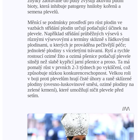
zbytky zaorávané do půdy zvyšují aktivitu půdní
bioty, která inhibuje patogeny hniloby kořenů a
semena plevelů.
Měnící se podmínky prostředí pro růst plodin ve
vazbách střídání plodin určují potlačující účinek na
plevele. Například střídání průběžných výsevů s
různými výsevovými a termíny sklizně s řádkovými
plodinami, u kterých je prováděna pečlivější péče;
jednoleté plodiny s víceletými trávami. Rytí a rychle
rostoucí ozimé žito a ozimá pšenice potlačují plevele
silněji než slabě kypřicí jarní pšenice a proso. Ta má
pomalý růst v prvních 2-3 týdnech po vyklíčení, což
způsobuje nízkou konkurenceschopnost. Velkou roli
v boji proti plevelům hrají čisté úhory a raně sklízené
plodiny (ovesno-luskovinové směsi, ozimé plodiny na
zelené krmení), které umožňují ničit plevele před
setím.