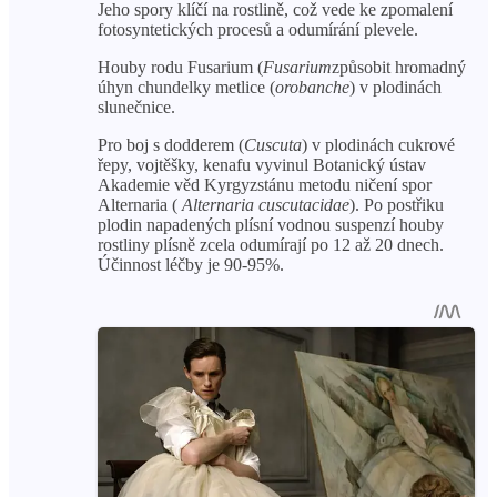
Jeho spory klíčí na rostlině, což vede ke zpomalení
fotosyntetických procesů a odumírání plevele.
Houby rodu Fusarium (
Fusarium
způsobit hromadný
úhyn chundelky metlice (
orobanche
) v plodinách
slunečnice.
Pro boj s dodderem (
Cuscuta
) v plodinách cukrové
řepy, vojtěšky, kenafu vyvinul Botanický ústav
Akademie věd Kyrgyzstánu metodu ničení spor
Alternaria (
Alternaria cuscutacidae
). Po postřiku
plodin napadených plísní vodnou suspenzí houby
rostliny plísně zcela odumírají po 12 až 20 dnech.
Účinnost léčby je 90-95%.