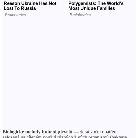
Biologické metody hubení plevelů
— deratizační opatření
založená na cíleném použití různých živých organismů (bakterie,