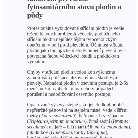
fytosanitárního stavu plodin a
půdy
Profesionálně vybudované střídání plodin je vedle
řešení hlavních problémů vědecky podloženého
střídání plodin nejdůležitějším fytocenotickým
opatřením v boji proti plevelům. Účinnost střídání
plodin jako biologické metody hubení plevelů byla
potvrzena řadou vědeckých studií a praktickým
využitím.
Chyby v střídání plodin vedou ke zvýšenému
zamořování polí specializovanými a škodlivými
plevely. Napadení plodin v osevním postupu je 2-5x
menší než u trvalých kultur nebo v případech
porušení a nedodržování osevního postupu.
Opakované výsevy, stejně jako jejich dlouhodobé
nepřetržité pěstování na stejném místě, vede k šíření
metly (
Apera spica-venti
), heřmánek bez zápachu
(
Tripleurospermum inodorum
), žitná zadní (
Bromus
secalinus
); na jaře – bílá mari (
Album Chenopodium
),
pikulnikov (
Galeopsis
), toriky (
Spergula
),
houževnatý svízel (
Galium aparine
), horalé