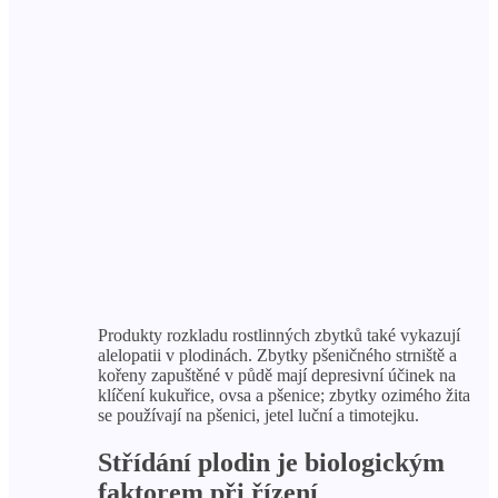
Produkty rozkladu rostlinných zbytků také vykazují
alelopatii v plodinách. Zbytky pšeničného strniště a
kořeny zapuštěné v půdě mají depresivní účinek na
klíčení kukuřice, ovsa a pšenice; zbytky ozimého žita
se používají na pšenici, jetel luční a timotejku.
Střídání plodin je biologickým
faktorem při řízení