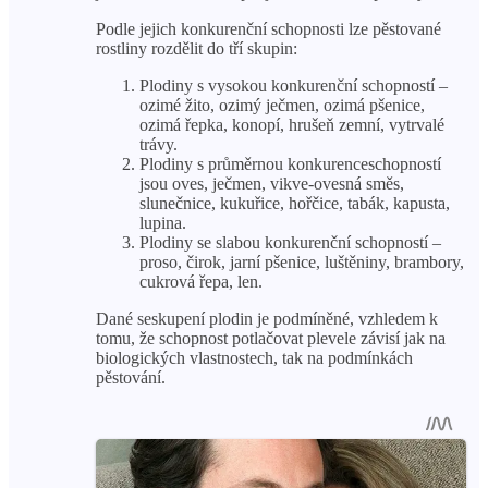
Podle jejich konkurenční schopnosti lze pěstované
rostliny rozdělit do tří skupin:
Plodiny s vysokou konkurenční schopností –
ozimé žito, ozimý ječmen, ozimá pšenice,
ozimá řepka, konopí, hrušeň zemní, vytrvalé
trávy.
Plodiny s průměrnou konkurenceschopností
jsou oves, ječmen, vikve-ovesná směs,
slunečnice, kukuřice, hořčice, tabák, kapusta,
lupina.
Plodiny se slabou konkurenční schopností –
proso, čirok, jarní pšenice, luštěniny, brambory,
cukrová řepa, len.
Dané seskupení plodin je podmíněné, vzhledem k
tomu, že schopnost potlačovat plevele závisí jak na
biologických vlastnostech, tak na podmínkách
pěstování.