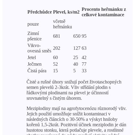
Procento heřmánku z
Předchůdce
Plevel, ks/m2
celkové kontaminace
včetně
pouze
heřmánku
Zimní
681
650
95
pšenice
Vikvo-
202
127
63
ovesná směs
Jetel
60
25
42
Ječmen
52
40
77
Čistá pára
15
5
33
Čisté a rušné úhory snižují počet životaschopných
semen plevelů 2-3krát. Vliv střídání plodin s
řádkovými plodinami na plevel je účinností
srovnatelný s čistým úhorem.
Meziplodiny mají na agrofytocenózu různorodý vliv.
Jejich použití umožňuje snížit kontaminaci v
následných článcích o 30-50% a výskyt hniloby
kořenů 1,5-2krát. Pozitivní účinek meziplodin je dán
hustotou stonku, která potlačuje plevele, a rostlinné