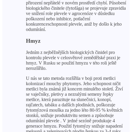
přirození nepřátelé v novém prostředí chybí. Působení
biologického činitele (fytofága) se projevuje zpravidla
ve snížení role plevele v agrocenóze v důsledku
poškození nebo inhibice, potlačení
konkurenceschopnosti plevele, aniž by došlo k jeho
odumírání.
Hmyz
Jedním z nejběžnějších biologických činidel pro
kontrolu plevele v celosvětové zemědělské praxi je
hmyz. V Rusku se použití hmyzu v této roli ještě
nerozšířilo.
U nás se tato metoda rozšířila v boji proti metlici
kolonizací mouchy phytomys. Jeho schopnost ničit
metlici byla známá již koncem minulého století. Živí
se vaječníky, pletivy a nezralými semeny řepky
metlice, která parazituje na slunečnici, konopí,
rajčatech, tabáku a dalších plodinách, poškozuje
fytomýzová mouška za jedno léto 80-95 % květních
stonků, snižuje produktivitu semen a způsobuje
odumírání plevele . V jedné sezóně produkuje 4
generace hmyzu. Použití fytomýzy snižuje napadení
melounů a zeleninových plodin řepkou za 3-4 roky