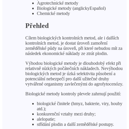
Agrotechnické metody
Biologické metody (anglickyEspañol)
Chemické metody
Přehled
Cílem biologických kontrolních metod, ale i dalších
kontrolních metod, je dostat úroveň zamoření
zemědělské půdy na úroveň, při které nebudou mít za
následek ekonomické náklady ze ztrát plodin.
Výhodou biologické metody je dlouhodobý efekt při
relativně nízkých počátečních nákladech. Nevýhodou
biologických metod je úzká selektivita působení a
potenciální nebezpečí pro další užitečné druhy
vytvářené organismy zavlečenými do agrofytocenózy.
Biologické metody kontroly plevele zahrnují použití:
biologické činitele (hmyz, bakterie, viry, houby
atd.);
konkurenční vztahy mezi druhy;
alelopatie;
střídání plodin a další zemědělské postupy.