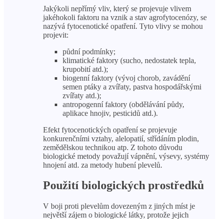
Jakýkoli nepřímý vliv, který se projevuje vlivem
jakéhokoli faktoru na vznik a stav agrofytocenózy, se
nazývá fytocenotické opatření. Tyto vlivy se mohou
projevit:
půdní podmínky;
klimatické faktory (sucho, nedostatek tepla,
krupobití atd.);
biogenní faktory (vývoj chorob, zavádění
semen ptáky a zvířaty, pastva hospodářskými
zvířaty atd.);
antropogenní faktory (obdělávání půdy,
aplikace hnojiv, pesticidů atd.).
Efekt fytocenotických opatření se projevuje
konkurenčními vztahy, alelopatií, střídáním plodin,
zemědělskou technikou atp. Z tohoto důvodu
biologické metody považují vápnění, výsevy, systémy
hnojení atd. za metody hubení plevelů.
Použití biologických prostředků
V boji proti plevelům dovezeným z jiných míst je
největší zájem o biologické látky, protože jejich