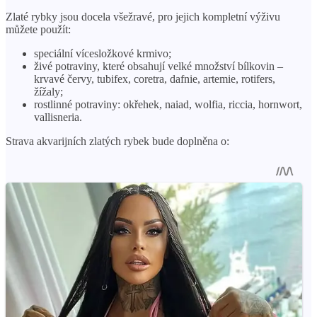
Zlaté rybky jsou docela všežravé, pro jejich kompletní výživu
můžete použít:
speciální vícesložkové krmivo;
živé potraviny, které obsahují velké množství bílkovin –
krvavé červy, tubifex, coretra, dafnie, artemie, rotifers,
žížaly;
rostlinné potraviny: okřehek, naiad, wolfia, riccia, hornwort,
vallisneria.
Strava akvarijních zlatých rybek bude doplněna o: