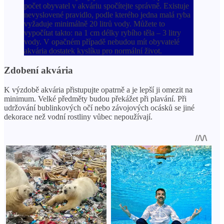
počet obyvatel v akváriu spočítejte správně. Existuje
nevyslovené pravidlo, podle kterého jedna malá ryba
vyžaduje minimálně 20 litrů vody. Můžete to
vypočítat takto: na 1 cm délky rybího těla – 3 litry
vody. V opačném případě nebudou mít obyvatelé
akvária dostatek kyslíku pro normální život.
Zdobení akvária
K výzdobě akvária přistupujte opatrně a je lepší ji omezit na
minimum. Velké předměty budou překážet při plavání. Při
udržování bublinkových očí nebo závojových ocásků se jiné
dekorace než vodní rostliny vůbec nepoužívají.