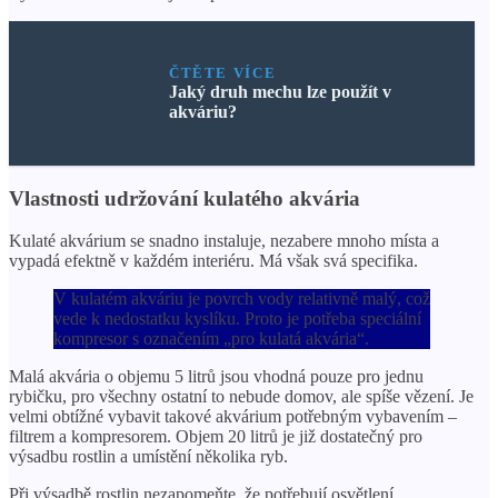
ČTĚTE VÍCE
Jaký druh mechu lze použít v
akváriu?
Vlastnosti udržování kulatého akvária
Kulaté akvárium se snadno instaluje, nezabere mnoho místa a
vypadá efektně v každém interiéru. Má však svá specifika.
V kulatém akváriu je povrch vody relativně malý, což
vede k nedostatku kyslíku. Proto je potřeba speciální
kompresor s označením „pro kulatá akvária“.
Malá akvária o objemu 5 litrů jsou vhodná pouze pro jednu
rybičku, pro všechny ostatní to nebude domov, ale spíše vězení. Je
velmi obtížné vybavit takové akvárium potřebným vybavením –
filtrem a kompresorem. Objem 20 litrů je již dostatečný pro
výsadbu rostlin a umístění několika ryb.
Při výsadbě rostlin nezapomeňte, že potřebují osvětlení.