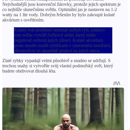
Nejvhodnější jsou konvenční žárovky, protože jejich spektrum je
co nejblíže slunečnímu světlu. Optimální jas je nastaven na 1-2
watty na 1 litr vody. Dobrým řešením by bylo zakoupit kulaté
akvárium s osvětlením.
Kulatý tvar poněkud omezuje pohyb ryb, zatímco
lom světla vytváří čočkový efekt, který může
negativně ovlivnit jejich zdraví. Kulaté akvárium
proto musíte osadit rybičkami v omezeném množství,
přemnožení se okamžitě projeví na jejich stavu.
Zlaté rybky vypadají velmi působivě a snadno se udržují. S
trochou snahy si vytvoříte svůj vlastní podmořský svět, který
budete obdivovat dlouhá léta.