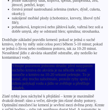
jemně nakrájený salát, kopřiva, špenát, pampeliška, zelí,
jitrocel, petržel, kopr;
čerstvá jemně nastrouhaná zelenina (mrkev, dýně, cuketa,
okurky);
nakrájené mořské plody (chobotnice, krevety, libové rybí
filé);
pohanková, krupicová nebo jáhlová kaše, vařená bez soli a
dobře umytá, aby se odstranil hlen; spirulina; strouhanka.
Dodržujte základní pravidlo krmení: pokud se jedná o suché
krmivo, ryby by měly sníst celou porci během 5-10 minut; pokud
se jedná o živou nebo rostlinnou potravu, tak za 10-20 minut.
Nesnědené jídlo z akvária okamžitě odstraňte, aby nedošlo ke
kontaminaci vody.
Věnujte pozornost jednomu detailu: před nasypáním
suchého krmiva do akvária je na několik sekund
namočte a krmivo na 10-20 sekund peletujte. To je
nutné, aby trochu nabobtnalo, protože ryby spolu s
jídlem polykají vodu a jídlo se zvětšuje a přetěžuje
žaludek.
Zlaté rybky jsou náchylné k přejídání – krmte je maximálně
dvakrát denně: ráno a večer, dávejte jim různé druhy potravy.
Optimální množství ke krmení je sevření mezi dvěma prsty. Krmte
v určité hodiny – ryby tak nestihnou dostat hlad. A pamatujte: je