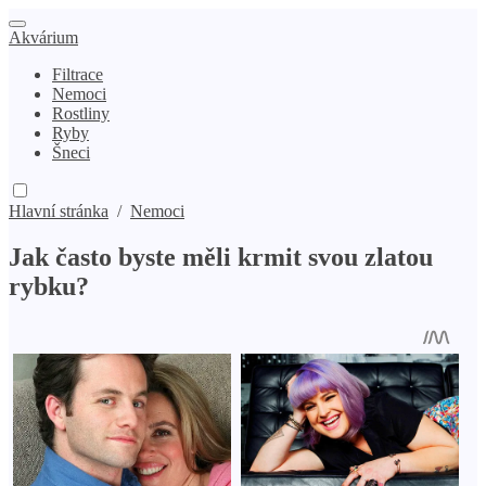
Akvárium
Filtrace
Nemoci
Rostliny
Ryby
Šneci
Hlavní stránka
/
Nemoci
Jak často byste měli krmit svou zlatou
rybku?