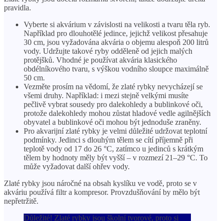
pravidla.
Vyberte si akvárium v ​​závislosti na velikosti a tvaru těla ryb.
Například pro dlouhotělé jedince, jejichž velikost přesahuje
30 cm, jsou vyžadována akvária o objemu alespoň 200 litrů
vody. Udržujte takové ryby odděleně od jejich malých
protějšků. Vhodné je používat akvária klasického
obdélníkového tvaru, s výškou vodního sloupce maximálně
50 cm.
Vezměte prosím na vědomí, že zlaté rybky nevycházejí se
všemi druhy. Například: i mezi stejně velkými musíte
pečlivě vybrat sousedy pro dalekohledy a bublinkové oči,
protože dalekohledy mohou zůstat hladové vedle agilnějších
obyvatel a bublinkové oči mohou být jednoduše zraněny.
Pro akvarijní zlaté rybky je velmi důležité udržovat teplotní
podmínky. Jedinci s dlouhým tělem se cítí příjemně při
teplotě vody od 17 do 26 °C, zatímco u jedinců s krátkým
tělem by hodnoty měly být vyšší – v rozmezí 21–29 °C. To
může vyžadovat další ohřev vody.
Zlaté rybky jsou náročné na obsah kyslíku ve vodě, proto se v
akváriu používá filtr a kompresor. Provzdušňování by mělo být
nepřetržitě.
Důležité! Zlaté rybky jsou školní tvorové, proto si