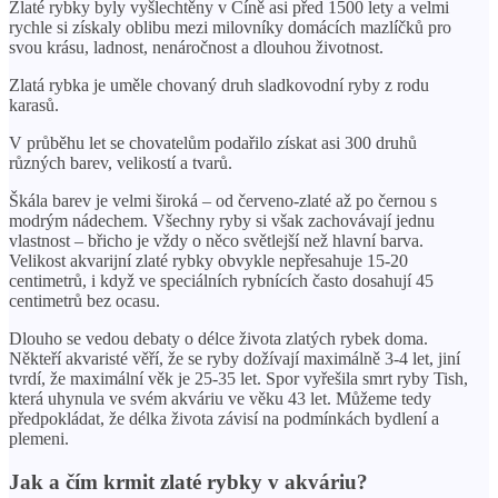
Zlaté rybky byly vyšlechtěny v Číně asi před 1500 lety a velmi
rychle si získaly oblibu mezi milovníky domácích mazlíčků pro
svou krásu, ladnost, nenáročnost a dlouhou životnost.
Zlatá rybka je uměle chovaný druh sladkovodní ryby z rodu
karasů.
V průběhu let se chovatelům podařilo získat asi 300 druhů
různých barev, velikostí a tvarů.
Škála barev je velmi široká – od červeno-zlaté až po černou s
modrým nádechem. Všechny ryby si však zachovávají jednu
vlastnost – břicho je vždy o něco světlejší než hlavní barva.
Velikost akvarijní zlaté rybky obvykle nepřesahuje 15-20
centimetrů, i když ve speciálních rybnících často dosahují 45
centimetrů bez ocasu.
Dlouho se vedou debaty o délce života zlatých rybek doma.
Někteří akvaristé věří, že se ryby dožívají maximálně 3-4 let, jiní
tvrdí, že maximální věk je 25-35 let. Spor vyřešila smrt ryby Tish,
která uhynula ve svém akváriu ve věku 43 let. Můžeme tedy
předpokládat, že délka života závisí na podmínkách bydlení a
plemeni.
Jak a čím krmit zlaté rybky v akváriu?