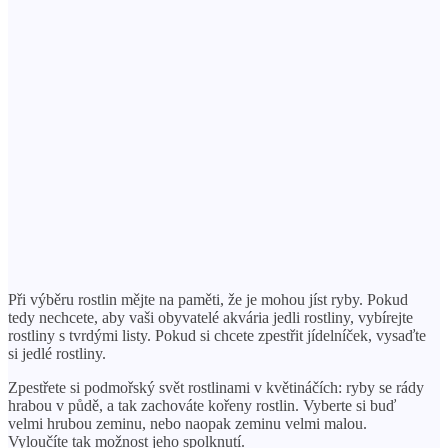
Při výběru rostlin mějte na paměti, že je mohou jíst ryby. Pokud
tedy nechcete, aby vaši obyvatelé akvária jedli rostliny, vybírejte
rostliny s tvrdými listy. Pokud si chcete zpestřit jídelníček, vysaďte
si jedlé rostliny.
Zpestřete si podmořský svět rostlinami v květináčích: ryby se rády
hrabou v půdě, a tak zachováte kořeny rostlin. Vyberte si buď
velmi hrubou zeminu, nebo naopak zeminu velmi malou.
Vyloučíte tak možnost jeho spolknutí.