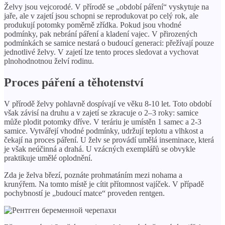
Želvy jsou vejcorodé. V přírodě se „období páření“ vyskytuje na
jaře, ale v zajetí jsou schopni se reprodukovat po celý rok, ale
produkují potomky poměrně zřídka. Pokud jsou vhodné
podmínky, pak nebrání páření a kladení vajec. V přirozených
podmínkách se samice nestará o budoucí generaci: přežívají pouze
jednotlivé želvy. V zajetí lze tento proces sledovat a vychovat
plnohodnotnou želví rodinu.
Proces páření a těhotenství
V přírodě želvy pohlavně dospívají ve věku 8-10 let. Toto období
však závisí na druhu a v zajetí se zkracuje o 2–3 roky: samice
může plodit potomky dříve. V teráriu je umístěn 1 samec a 2-3
samice. Vytvářejí vhodné podmínky, udržují teplotu a vlhkost a
čekají na proces páření. U želv se provádí umělá inseminace, která
je však neúčinná a drahá. U vzácných exemplářů se obvykle
praktikuje umělé oplodnění.
Zda je želva březí, poznáte prohmatáním mezi nohama a
krunýřem. Na tomto místě je cítit přítomnost vajíček. V případě
pochybností je „budoucí matce“ proveden rentgen.