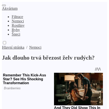
Akvárium
Filtrace
Nemoci
Rostliny
Ryby
Šneci
Hlavní stránka
/
Nemoci
Jak dlouho trvá březost želv rudých?