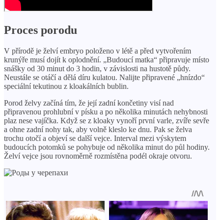
Proces porodu
V přírodě je želví embryo položeno v létě a před vytvořením
krunýře musí dojít k oplodnění. „Budoucí matka“ připravuje místo
snášky od 30 minut do 3 hodin, v závislosti na hustotě půdy.
Neustále se otáčí a dělá díru kulatou. Nalijte připravené „hnízdo“
speciální tekutinou z kloakálních bublin.
Porod želvy začíná tím, že její zadní končetiny visí nad
připravenou prohlubní v písku a po několika minutách nehybnosti
plaz nese vajíčka. Když se z kloaky vynoří první varle, zvíře sevře
a ohne zadní nohy tak, aby volně kleslo ke dnu. Pak se želva
trochu otočí a objeví se další vejce. Interval mezi výskytem
budoucích potomků se pohybuje od několika minut do půl hodiny.
Želví vejce jsou rovnoměrně rozmístěna podél okraje otvoru.