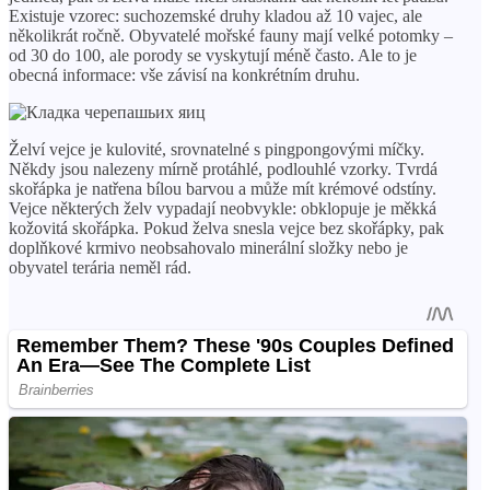
Existuje vzorec: suchozemské druhy kladou až 10 vajec, ale
několikrát ročně. Obyvatelé mořské fauny mají velké potomky –
od 30 do 100, ale porody se vyskytují méně často. Ale to je
obecná informace: vše závisí na konkrétním druhu.
Želví vejce je kulovité, srovnatelné s pingpongovými míčky.
Někdy jsou nalezeny mírně protáhlé, podlouhlé vzorky. Tvrdá
skořápka je natřena bílou barvou a může mít krémové odstíny.
Vejce některých želv vypadají neobvykle: obklopuje je měkká
kožovitá skořápka. Pokud želva snesla vejce bez skořápky, pak
doplňkové krmivo neobsahovalo minerální složky nebo je
obyvatel terária neměl rád.