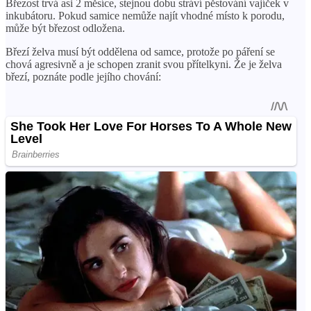
Březost trvá asi 2 měsíce, stejnou dobu stráví pěstování vajíček v
inkubátoru. Pokud samice nemůže najít vhodné místo k porodu,
může být březost odložena.
Březí želva musí být oddělena od samce, protože po páření se
chová agresivně a je schopen zranit svou přítelkyni. Že je želva
březí, poznáte podle jejího chování: