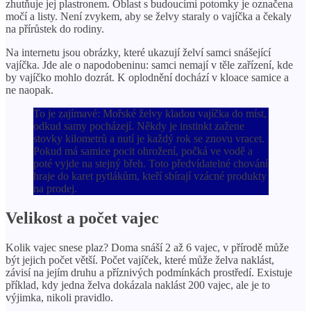
zhutňuje jej plastronem. Oblast s budoucími potomky je označena
močí a listy. Není zvykem, aby se želvy staraly o vajíčka a čekaly
na přírůstek do rodiny.
Na internetu jsou obrázky, které ukazují želví samci snášející
vajíčka. Jde ale o napodobeninu: samci nemají v těle zařízení, kde
by vajíčko mohlo dozrát. K oplodnění dochází v kloace samice a
ne naopak.
To je zajímavé: Mořské želvy kladou vajíčka do míst,
odkud samy pocházejí. Někdy je instinkt zažene
stovky kilometrů a nutí je každý rok se znovu vracet.
Pokud má samice pocit ohrožení, počká ve vodě a
poté vyjde na stejný břeh. Toto předvídatelné chování
hraje do karet pytlákům, kteří sbírají vzácné produkty
na prodej.
Velikost a počet vajec
Kolik vajec snese plaz? Doma snáší 2 až 6 vajec, v přírodě může
být jejich počet větší. Počet vajíček, které může želva naklást,
závisí na jejím druhu a příznivých podmínkách prostředí. Existuje
příklad, kdy jedna želva dokázala naklást 200 vajec, ale je to
výjimka, nikoli pravidlo.