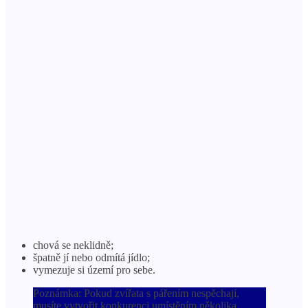
chová se neklidně;
špatně jí nebo odmítá jídlo;
vymezuje si území pro sebe.
Poznámka: Pokud zvířata s pářením nespěchají,
musíte vytvořit konkurenci umístěním několika