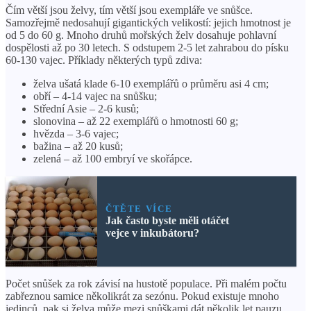
Čím větší jsou želvy, tím větší jsou exempláře ve snůšce.
Samozřejmě nedosahují gigantických velikostí: jejich hmotnost je
od 5 do 60 g. Mnoho druhů mořských želv dosahuje pohlavní
dospělosti až po 30 letech. S odstupem 2-5 let zahrabou do písku
60-130 vajec. Příklady některých typů zdiva:
želva ušatá klade 6-10 exemplářů o průměru asi 4 cm;
obří – 4-14 vajec na snůšku;
Střední Asie – 2-6 kusů;
slonovina – až 22 exemplářů o hmotnosti 60 g;
hvězda – 3-6 vajec;
bažina – až 20 kusů;
zelená – až 100 embryí ve skořápce.
ČTĚTE VÍCE
Jak často byste měli otáčet
vejce v inkubátoru?
Počet snůšek za rok závisí na hustotě populace. Při malém počtu
zabřeznou samice několikrát za sezónu. Pokud existuje mnoho
jedinců, pak si želva může mezi snůškami dát několik let pauzu.