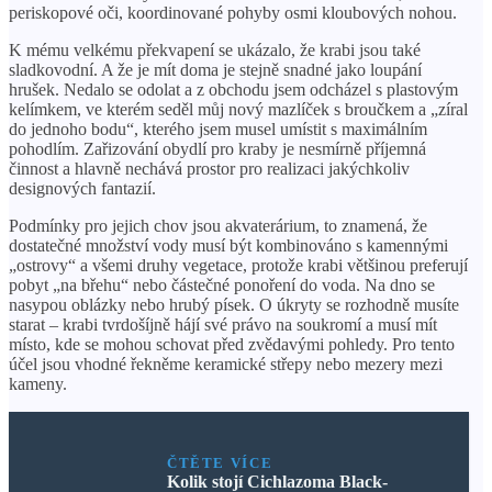
periskopové oči, koordinované pohyby osmi kloubových nohou.
K mému velkému překvapení se ukázalo, že krabi jsou také
sladkovodní. A že je mít doma je stejně snadné jako loupání
hrušek. Nedalo se odolat a z obchodu jsem odcházel s plastovým
kelímkem, ve kterém seděl můj nový mazlíček s broučkem a „zíral
do jednoho bodu“, kterého jsem musel umístit s maximálním
pohodlím. Zařizování obydlí pro kraby je nesmírně příjemná
činnost a hlavně nechává prostor pro realizaci jakýchkoliv
designových fantazií.
Podmínky pro jejich chov jsou akvaterárium, to znamená, že
dostatečné množství vody musí být kombinováno s kamennými
„ostrovy“ a všemi druhy vegetace, protože krabi většinou preferují
pobyt „na břehu“ nebo částečné ponoření do voda. Na dno se
nasypou oblázky nebo hrubý písek. O úkryty se rozhodně musíte
starat – krabi tvrdošíjně hájí své právo na soukromí a musí mít
místo, kde se mohou schovat před zvědavými pohledy. Pro tento
účel jsou vhodné řekněme keramické střepy nebo mezery mezi
kameny.
ČTĚTE VÍCE
Kolik stojí Cichlazoma Black-