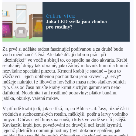
ČTĚTE VÍCE
Jaká LED světla jsou vhodná
pro rostliny?
Za prvé si uděláte radost fascinující podívanou a za druhé bude
voda méně znečištěná. Ale také dělají dobrou práci při
„dezinfekci“ ve vodě a sbírají to, co spadlo na dno akvária. Krabi
se ohánějí drápy tak obratně, jako žádný milovník humrů a humrů
nezvládne speciální pinzetu. Krmení krabů je snadné – jsou to
všežravci. Jejich oblíbenou pochoutkou jsou krvavci. „Červy“
můžete nakrájet i z libového hovězího masa nebo sladkovodních
ryb. Čas od času musíte kraby krmit suchým gammarem nebo
dafniemi. Neodmítají ani rostlinné potraviny: plátky banánu,
jablka, okurky, vařená mrkev.
V přírodě krabi jedí, jak se říká, to, co Bůh seslal: řasy, různé části
vodních a suchozemských rostlin, měkkýši, potěr a larvy vodního
hmyzu. Občas chytí hmyz na souši, i když ve vodě se cítí jistější.
Kavkazští krabi jsou považováni za dravější než krabi krymští,
jejichž jídelníčku dominují rostliny (byli dokonce spatřeni, jak
pojídají listy spadlé do vody). Obecně se ale složení potravy mění