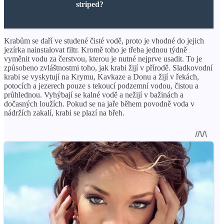
striped?
Krabům se daří ve studené čisté vodě, proto je vhodné do jejich
jezírka nainstalovat filtr. Kromě toho je třeba jednou týdně
vyměnit vodu za čerstvou, kterou je nutné nejprve usadit. To je
způsobeno zvláštnostmi toho, jak krabi žijí v přírodě. Sladkovodní
krabi se vyskytují na Krymu, Kavkaze a Donu a žijí v řekách,
potocích a jezerech pouze s tekoucí podzemní vodou, čistou a
průhlednou. Vyhýbají se kalné vodě a nežijí v bažinách a
dočasných loužích. Pokud se na jaře během povodně voda v
nádržích zakalí, krabi se plazí na břeh.