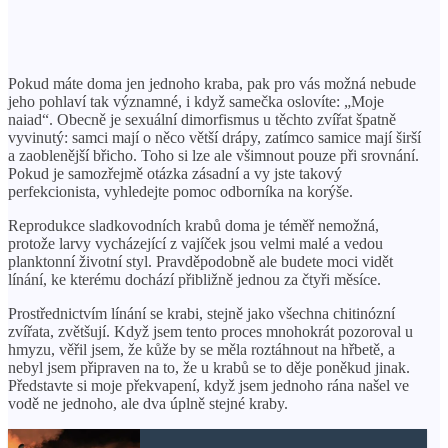
Pokud máte doma jen jednoho kraba, pak pro vás možná nebude
jeho pohlaví tak významné, i když samečka oslovíte: „Moje
naiad“. Obecně je sexuální dimorfismus u těchto zvířat špatně
vyvinutý: samci mají o něco větší drápy, zatímco samice mají širší
a zaoblenější břicho. Toho si lze ale všimnout pouze při srovnání.
Pokud je samozřejmě otázka zásadní a vy jste takový
perfekcionista, vyhledejte pomoc odborníka na korýše.
Reprodukce sladkovodních krabů doma je téměř nemožná,
protože larvy vycházející z vajíček jsou velmi malé a vedou
planktonní životní styl. Pravděpodobně ale budete moci vidět
línání, ke kterému dochází přibližně jednou za čtyři měsíce.
Prostřednictvím línání se krabi, stejně jako všechna chitinózní
zvířata, zvětšují. Když jsem tento proces mnohokrát pozoroval u
hmyzu, věřil jsem, že kůže by se měla roztáhnout na hřbetě, a
nebyl jsem připraven na to, že u krabů se to děje poněkud jinak.
Představte si moje překvapení, když jsem jednoho rána našel ve
vodě ne jednoho, ale dva úplně stejné kraby.