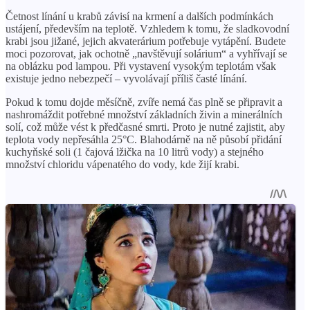
Četnost línání u krabů závisí na krmení a dalších podmínkách
ustájení, především na teplotě. Vzhledem k tomu, že sladkovodní
krabi jsou jižané, jejich akvaterárium potřebuje vytápění. Budete
moci pozorovat, jak ochotně „navštěvují solárium“ a vyhřívají se
na oblázku pod lampou. Při vystavení vysokým teplotám však
existuje jedno nebezpečí – vyvolávají příliš časté línání.
Pokud k tomu dojde měsíčně, zvíře nemá čas plně se připravit a
nashromáždit potřebné množství základních živin a minerálních
solí, což může vést k předčasné smrti. Proto je nutné zajistit, aby
teplota vody nepřesáhla 25°C. Blahodárně na ně působí přidání
kuchyňské soli (1 čajová lžička na 10 litrů vody) a stejného
množství chloridu vápenatého do vody, kde žijí krabi.