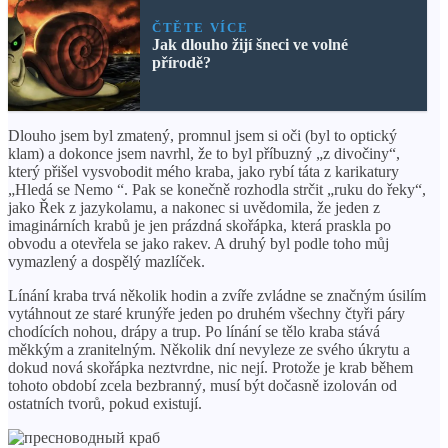
ČTĚTE VÍCE
Jak dlouho žijí šneci ve volné
přírodě?
Dlouho jsem byl zmatený, promnul jsem si oči (byl to optický
klam) a dokonce jsem navrhl, že to byl příbuzný „z divočiny“,
který přišel vysvobodit mého kraba, jako rybí táta z karikatury
„Hledá se Nemo “. Pak se konečně rozhodla strčit „ruku do řeky“,
jako Řek z jazykolamu, a nakonec si uvědomila, že jeden z
imaginárních krabů je jen prázdná skořápka, která praskla po
obvodu a otevřela se jako rakev. A druhý byl podle toho můj
vymazlený a dospělý mazlíček.
Línání kraba trvá několik hodin a zvíře zvládne se značným úsilím
vytáhnout ze staré krunýře jeden po druhém všechny čtyři páry
chodících nohou, drápy a trup. Po línání se tělo kraba stává
měkkým a zranitelným. Několik dní nevyleze ze svého úkrytu a
dokud nová skořápka neztvrdne, nic nejí. Protože je krab během
tohoto období zcela bezbranný, musí být dočasně izolován od
ostatních tvorů, pokud existují.