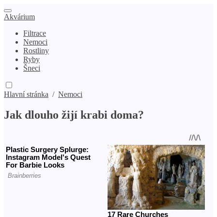
Akvárium
Filtrace
Nemoci
Rostliny
Ryby
Šneci
Hlavní stránka
/
Nemoci
Jak dlouho žijí krabi doma?