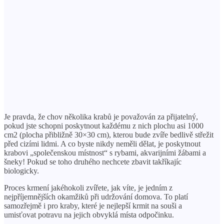
Je pravda, že chov několika krabů je považován za přijatelný,
pokud jste schopni poskytnout každému z nich plochu asi 1000
cm2 (plocha přibližně 30×30 cm), kterou bude zvíře bedlivě střežit
před cizími lidmi. A co byste nikdy neměli dělat, je poskytnout
krabovi „společenskou místnost“ s rybami, akvarijními žábami a
šneky! Pokud se toho druhého nechcete zbavit takříkajíc
biologicky.
Proces krmení jakéhokoli zvířete, jak víte, je jedním z
nejpříjemnějších okamžiků při udržování domova. To platí
samozřejmě i pro kraby, které je nejlepší krmit na souši a
umisťovat potravu na jejich obvyklá místa odpočinku.