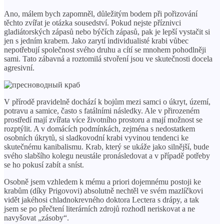
Ano, málem bych zapomněl, důležitým bodem při pořizování
těchto zvířat je otázka sousedství. Pokud nejste příznivci
gladiátorských zápasů nebo býčích zápasů, pak je lepší vystačit si
jen s jedním krabem. Jako zarytí individualisté krabi vůbec
nepotřebují společnost svého druhu a cítí se mnohem pohodlněji
sami. Tato zábavná a roztomilá stvoření jsou ve skutečnosti docela
agresivní.
V přírodě pravidelně dochází k bojům mezi samci o úkryt, území,
potravu a samice, často s fatálními následky. Ale v přirozeném
prostředí mají zvířata více životního prostoru a mají možnost se
rozptýlit. A v domácích podmínkách, zejména s nedostatkem
osobních úkrytů, si sladkovodní krabi vyvinou tendenci ke
skutečnému kanibalismu. Krab, který se ukáže jako silnější, bude
svého slabšího kolegu neustále pronásledovat a v případě potřeby
se ho pokusí zabít a sníst.
Osobně jsem vzhledem k mému a priori dojemnému postoji ke
krabům (díky Prigovovi) absolutně nechtěl ve svém mazlíčkovi
vidět jakéhosi chladnokrevného doktora Lectera s drápy, a tak
jsem se po přečtení literárních zdrojů rozhodl neriskovat a ne
navyšovat „zásoby“.