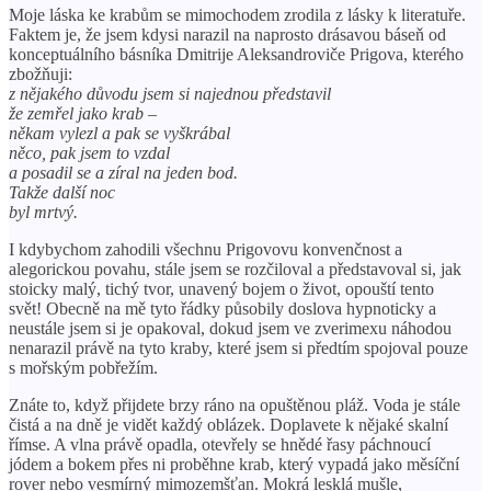
Moje láska ke krabům se mimochodem zrodila z lásky k literatuře.
Faktem je, že jsem kdysi narazil na naprosto drásavou báseň od
konceptuálního básníka Dmitrije Aleksandroviče Prigova, kterého
zbožňuji:
z nějakého důvodu jsem si najednou představil
že zemřel jako krab –
někam vylezl a pak se vyškrábal
něco, pak jsem to vzdal
a posadil se a zíral na jeden bod.
Takže další noc
byl mrtvý.
I kdybychom zahodili všechnu Prigovovu konvenčnost a
alegorickou povahu, stále jsem se rozčiloval a představoval si, jak
stoicky malý, tichý tvor, unavený bojem o život, opouští tento
svět! Obecně na mě tyto řádky působily doslova hypnoticky a
neustále jsem si je opakoval, dokud jsem ve zverimexu náhodou
nenarazil právě na tyto kraby, které jsem si předtím spojoval pouze
s mořským pobřežím.
Znáte to, když přijdete brzy ráno na opuštěnou pláž. Voda je stále
čistá a na dně je vidět každý oblázek. Doplavete k nějaké skalní
římse. A vlna právě opadla, otevřely se hnědé řasy páchnoucí
jódem a bokem přes ni proběhne krab, který vypadá jako měsíční
rover nebo vesmírný mimozemšťan. Mokrá lesklá mušle,