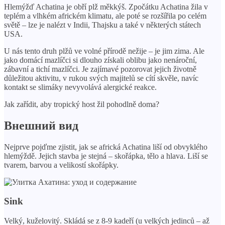
Hlemýžď ​​Achatina je obří plž měkkýš. Zpočátku Achatina žila v
teplém a vlhkém africkém klimatu, ale poté se rozšířila po celém
světě – lze je nalézt v Indii, Thajsku a také v některých státech
USA.
U nás tento druh plžů ve volné přírodě nežije – je jim zima. Ale
jako domácí mazlíčci si dlouho získali oblibu jako nenároční,
zábavní a tichí mazlíčci. Je zajímavé pozorovat jejich životně
důležitou aktivitu, v rukou svých majitelů se cítí skvěle, navíc
kontakt se slimáky nevyvolává alergické reakce.
Jak zařídit, aby tropický host žil pohodlně doma?
Внешний вид
Nejprve pojďme zjistit, jak se africká Achatina liší od obvyklého
hlemýždě. Jejich stavba je stejná – skořápka, tělo a hlava. Liší se
tvarem, barvou a velikostí skořápky.
Sink
Velký, kuželovitý. Skládá se z 8-9 kadeří (u velkých jedinců – až