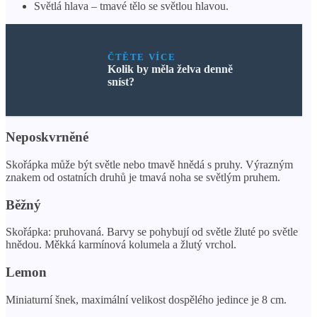
Světlá hlava – tmavé tělo se světlou hlavou.
ČTĚTE VÍCE
Kolik by měla želva denně
sníst?
Neposkvrněné
Skořápka může být světle nebo tmavě hnědá s pruhy. Výrazným
znakem od ostatních druhů je tmavá noha se světlým pruhem.
Běžný
Skořápka: pruhovaná. Barvy se pohybují od světle žluté po světle
hnědou. Měkká karmínová kolumela a žlutý vrchol.
Lemon
Miniaturní šnek, maximální velikost dospělého jedince je 8 cm.