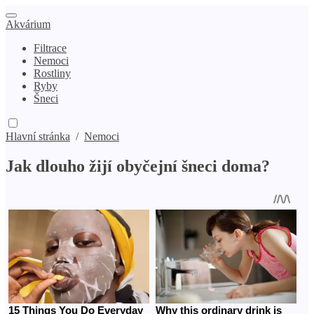
Akvárium
Filtrace
Nemoci
Rostliny
Ryby
Šneci
Hlavní stránka
/
Nemoci
Jak dlouho žijí obyčejní šneci doma?