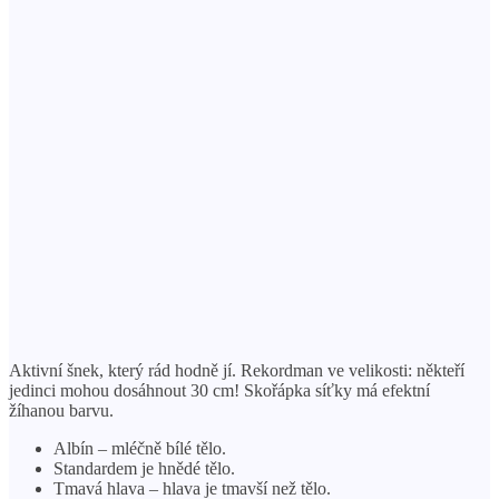
Aktivní šnek, který rád hodně jí. Rekordman ve velikosti: někteří
jedinci mohou dosáhnout 30 cm! Skořápka síťky má efektní
žíhanou barvu.
Albín – mléčně bílé tělo.
Standardem je hnědé tělo.
Tmavá hlava – hlava je tmavší než tělo.