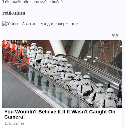
Tělo: nažloutlé nebo světle hnědé.
retikulum