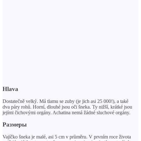
Hlava
Dostatečně velký. Má tlamu se zuby (je jich asi 25 000!), a také
dva páry rohů. Horní, dlouhé jsou oči šneka. Ty nižší, krátké jsou
jejími čichovými orgány. Achatina nemá žádné sluchové orgány.
Размеры
Vajíčko šneka je malé, asi 5 cm v průměru. V prvním roce života