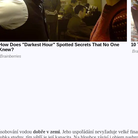
zásobování vodou
dobře v zemi
. Jeho uspořádání nevyžaduje velké fina
oubka studny, tím větší je její kapacita. Na hloubce závisí i objem nas