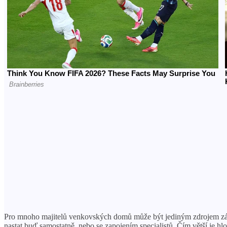
Pro mnoho majitelů venkovských domů může být jediným zdrojem 
nastat buď samostatně, nebo se zapojením specialistů. Čím větší je hl