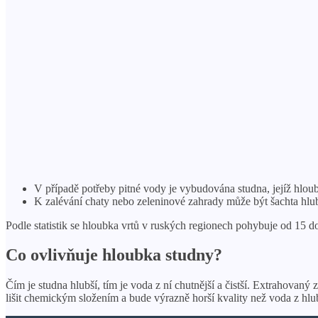
V případě potřeby pitné vody je vybudována studna, jejíž hloub
K zalévání chaty nebo zeleninové zahrady může být šachta hlub
Podle statistik se hloubka vrtů v ruských regionech pohybuje od 15 d
Co ovlivňuje hloubka studny?
Čím je studna hlubší, tím je voda z ní chutnější a čistší. Extrahova
lišit chemickým složením a bude výrazně horší kvality než voda z hlu