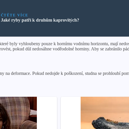
ČTĚTE VÍCE
Jaké ryby patří k druhům kaprovitých?
které byly vyhloubeny pouze k hornímu vodnímu horizontu, mají nedos
provést, pokud důl nedosáhne voděodolné horniny. Aby se zabránilo pád
vány na deformace. Pokud nedojde k poškození, studna se prohloubí po