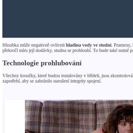
Hloubka může negativně ovlivnit
hladina vody ve studni
. Prameny, 
překročí míru její dodávky, studna se prohloubí. To bude také nutné 
Technologie prohlubování
Všechny kroužky, které budou instalovány v hřídeli, jsou zkontrolo
zapotřebí, aby se zabránilo narušení integrity spojení.