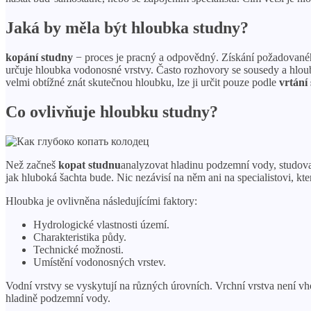
Jaká by měla být hloubka studny?
kopání studny
− proces je pracný a odpovědný. Získání požadovaného
určuje hloubka vodonosné vrstvy. Často rozhovory se sousedy a hloubk
velmi obtížné znát skutečnou hloubku, lze ji určit pouze podle
vrtání
Co ovlivňuje hloubku studny?
Než začneš
kopat studnu
analyzovat hladinu podzemní vody, studovat
jak hluboká šachta bude. Nic nezávisí na něm ani na specialistovi, kte
Hloubka je ovlivněna následujícími faktory:
Hydrologické vlastnosti území.
Charakteristika půdy.
Technické možnosti.
Umístění vodonosných vrstev.
Vodní vrstvy se vyskytují na různých úrovních. Vrchní vrstva není vh
hladině podzemní vody.