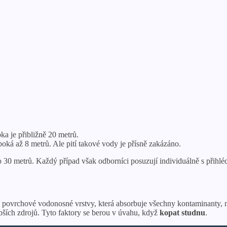
ka je přibližně 20 metrů.
oká až 8 metrů. Ale pití takové vody je přísně zakázáno.
o 30 metrů. Každý případ však odborníci posuzují individuálně s přihlé
ný z povrchové vodonosné vrstvy, která absorbuje všechny kontaminanty
bších zdrojů. Tyto faktory se berou v úvahu, když
kopat studnu
.