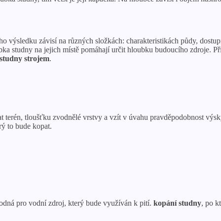
 výsledku závisí na různých složkách: charakteristikách půdy, dostup
a studny na jejich místě pomáhají určit hloubku budoucího zdroje. Při 
 studny strojem
.
 terén, tloušťku zvodnělé vrstvy a vzít v úvahu pravděpodobnost výsky
rý to bude kopat.
odná pro vodní zdroj, který bude využíván k pití.
kopání studny
, po k