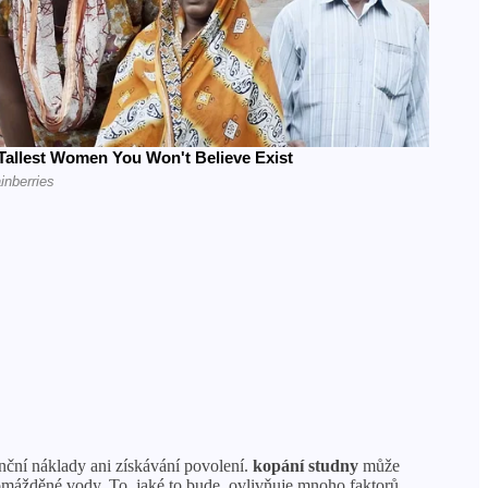
nční náklady ani získávání povolení.
kopání studny
může
hromážděné vody. To, jaké to bude, ovlivňuje mnoho faktorů.