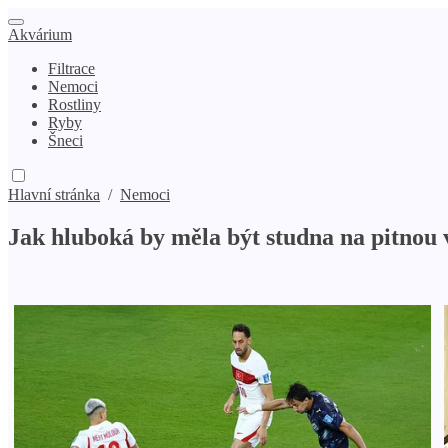
Akvárium
Filtrace
Nemoci
Rostliny
Ryby
Šneci
Hlavní stránka
/
Nemoci
Jak hluboká by měla být studna na pitnou