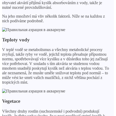
obyvatel akvárií přijímá kyslík absorbováním z vody, takže je
nutné nucené provzdušňování.
Na jeho množství má vliv několik faktorů. Níže se na každou z
nich podíváme podrobně.
Teploty vody
V teplé vodě se metabolismus a všechny metabolické procesy
zvyšují, takže ryby ve vodě, jejichž teplota přesahuje přípustnou
normu, spotřebovávají více kyslíku a v důsledku toho jej začínají
více potřebovat. V souladu s tím akvária se studenou vodou
mnohem snadněji poskytují kyslík než akvária s teplou vodou. To
ale neznamená, že musíte uměle snižovat teplotu pod normál – to
může vést ke smrti vašich mazlíčků, z nichž většina pochází z
tropických míst.
Vegetace
Všechny druhy rostlin (suchozemské i podvodní) produkují
kyslík. Je třeba vzít v úvahu, že v noci používají stejný kyslík k