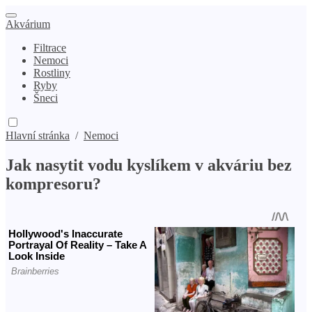
Akvárium
Filtrace
Nemoci
Rostliny
Ryby
Šneci
Hlavní stránka
/
Nemoci
Jak nasytit vodu kyslíkem v akváriu bez
kompresoru?