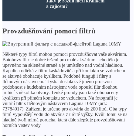
Jaký je rozdíl mezi králíkem
a zajícem?
Provzdušňování pomocí filtrů
Některé typy filtrů mohou pomoci provzdušňovat vaše akvárium.
Batohový filtr je dobré řešení pro malé akvárium. Jeho tělo je
upevněno na skleněné straně a je umístěno nad vodní hladinou.
Kapalina odtéká z filtru kaskádovitě a při kontaktu se vzduchem
se aktivně obohacuje kyslíkem. Podobně fungují i ​​filtry s
flétnovým nástavcem. Tryska dostala své jméno pro svou
podobnost s hudebním nástrojem: voda opouští filtr dlouhou
trubicí s několika otvory. Tenké proudy jsou také obohaceny
kyslíkem při přímém kontaktu se vzduchem. Na fotografii je
vnitřní filtr s flétnovým nástavcem Laguna 10MY (art.:
73784017). Zařízení je určeno pro akvária do 200 litrů. Oba typy
filtrů vypouštějí vodu do akvária z určité výšky. Kvůli tomu se na
hladině tvoří mírná porucha, která dále zlepšuje provzdušňování
horních vrstev vody.