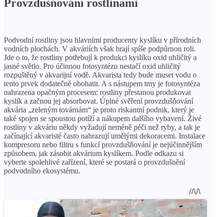
Provzdušňování rostlinami
Podvodní rostliny jsou hlavními producenty kyslíku v přírodních
vodních plochách. V akváriích však hrají spíše podpůrnou roli.
Jde o to, že rostliny potřebují k produkci kyslíku oxid uhličitý a
jasné světlo. Pro účinnou fotosyntézu nestačí oxid uhličitý
rozpuštěný v akvarijní vodě. Akvarista tedy bude muset vodu o
tento prvek dodatečně obohatit. A s nástupem tmy je fotosyntéza
nahrazena opačným procesem: rostliny přestanou produkovat
kyslík a začnou jej absorbovat. Úplné svěření provzdušňování
akvária „zeleným továrnám“ je proto riskantní podnik, který je
také spojen se spoustou potíží a nákupem dalšího vybavení. Živé
rostliny v akváriu někdy vyžadují neméně péči než ryby, a tak je
začínající akvaristé často nahrazují umělými dekoracemi. Instalace
kompresoru nebo filtru s funkcí provzdušňování je nejúčinnějším
způsobem, jak zásobit akvárium kyslíkem. Podle odkazu si
vyberte spolehlivé zařízení, které se postará o provzdušnění
podvodního ekosystému.