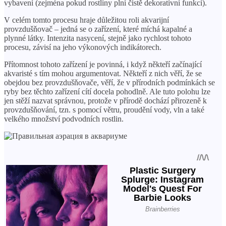
vybavení (zejména pokud rostliny plní čistě dekorativní funkci).
V celém tomto procesu hraje důležitou roli akvarijní
provzdušňovač – jedná se o zařízení, které míchá kapalné a
plynné látky. Intenzita nasycení, stejně jako rychlost tohoto
procesu, závisí na jeho výkonových indikátorech.
Přítomnost tohoto zařízení je povinná, i když někteří začínající
akvaristé s tím mohou argumentovat. Někteří z nich věří, že se
obejdou bez provzdušňovače, věří, že v přírodních podmínkách se
ryby bez těchto zařízení cítí docela pohodlně. Ale tuto polohu lze
jen stěží nazvat správnou, protože v přírodě dochází přirozeně k
provzdušňování, tzn. s pomocí větru, proudění vody, vln a také
velkého množství podvodních rostlin.