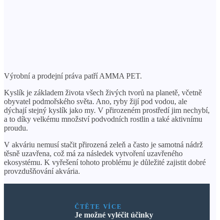
Výrobní a prodejní práva patří AMMA PET.
Kyslík je základem života všech živých tvorů na planetě, včetně
obyvatel podmořského světa. Ano, ryby žijí pod vodou, ale
dýchají stejný kyslík jako my. V přirozeném prostředí jim nechybí,
a to díky velkému množství podvodních rostlin a také aktivnímu
proudu.
V akváriu nemusí stačit přirozená zeleň a často je samotná nádrž
těsně uzavřena, což má za následek vytvoření uzavřeného
ekosystému. K vyřešení tohoto problému je důležité zajistit dobré
provzdušňování akvária.
ČTĚTE VÍCE
Je možné vyléčit účinky