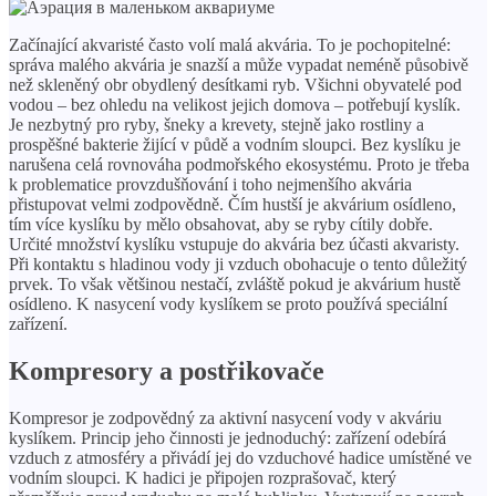
Začínající akvaristé často volí malá akvária. To je pochopitelné:
správa malého akvária je snazší a může vypadat neméně působivě
než skleněný obr obydlený desítkami ryb. Všichni obyvatelé pod
vodou – bez ohledu na velikost jejich domova – potřebují kyslík.
Je nezbytný pro ryby, šneky a krevety, stejně jako rostliny a
prospěšné bakterie žijící v půdě a vodním sloupci. Bez kyslíku je
narušena celá rovnováha podmořského ekosystému. Proto je třeba
k problematice provzdušňování i toho nejmenšího akvária
přistupovat velmi zodpovědně. Čím hustší je akvárium osídleno,
tím více kyslíku by mělo obsahovat, aby se ryby cítily dobře.
Určité množství kyslíku vstupuje do akvária bez účasti akvaristy.
Při kontaktu s hladinou vody ji vzduch obohacuje o tento důležitý
prvek. To však většinou nestačí, zvláště pokud je akvárium hustě
osídleno. K nasycení vody kyslíkem se proto používá speciální
zařízení.
Kompresory a postřikovače
Kompresor je zodpovědný za aktivní nasycení vody v akváriu
kyslíkem. Princip jeho činnosti je jednoduchý: zařízení odebírá
vzduch z atmosféry a přivádí jej do vzduchové hadice umístěné ve
vodním sloupci. K hadici je připojen rozprašovač, který