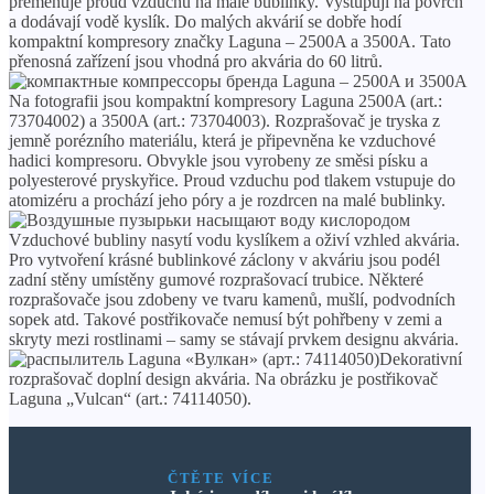
přeměňuje proud vzduchu na malé bublinky. Vystupují na povrch
a dodávají vodě kyslík. Do malých akvárií se dobře hodí
kompaktní kompresory značky Laguna – 2500A a 3500A. Tato
přenosná zařízení jsou vhodná pro akvária do 60 litrů.
Na fotografii jsou kompaktní kompresory Laguna 2500A (art.:
73704002) a 3500A (art.: 73704003). Rozprašovač je tryska z
jemně porézního materiálu, která je připevněna ke vzduchové
hadici kompresoru. Obvykle jsou vyrobeny ze směsi písku a
polyesterové pryskyřice. Proud vzduchu pod tlakem vstupuje do
atomizéru a prochází jeho póry a je rozdrcen na malé bublinky.
Vzduchové bubliny nasytí vodu kyslíkem a oživí vzhled akvária.
Pro vytvoření krásné bublinkové záclony v akváriu jsou podél
zadní stěny umístěny gumové rozprašovací trubice. Některé
rozprašovače jsou zdobeny ve tvaru kamenů, mušlí, podvodních
sopek atd. Takové postřikovače nemusí být pohřbeny v zemi a
skryty mezi rostlinami – samy se stávají prvkem designu akvária.
Dekorativní
rozprašovač doplní design akvária. Na obrázku je postřikovač
Laguna „Vulcan“ (art.: 74114050).
ČTĚTE VÍCE