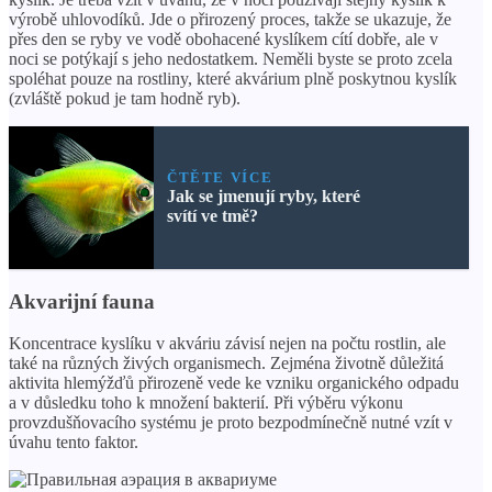
výrobě uhlovodíků. Jde o přirozený proces, takže se ukazuje, že
přes den se ryby ve vodě obohacené kyslíkem cítí dobře, ale v
noci se potýkají s jeho nedostatkem. Neměli byste se proto zcela
spoléhat pouze na rostliny, které akvárium plně poskytnou kyslík
(zvláště pokud je tam hodně ryb).
ČTĚTE VÍCE
Jak se jmenují ryby, které
svítí ve tmě?
Akvarijní fauna
Koncentrace kyslíku v akváriu závisí nejen na počtu rostlin, ale
také na různých živých organismech. Zejména životně důležitá
aktivita hlemýžďů přirozeně vede ke vzniku organického odpadu
a v důsledku toho k množení bakterií. Při výběru výkonu
provzdušňovacího systému je proto bezpodmínečně nutné vzít v
úvahu tento faktor.