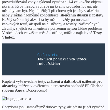
provzdušňování vody a týdenní výměna ~ 1/4 celkového objemu
akvária. Ryby nejsou vybíravé na kvalitu provzdušňování, ale
mělo by tam být. Nejdůležitější při chovu ryb je, aby v akváriu
nebyly žádné nadměrné koncentrace.
sloučenin dusíku
и
fosfáty
.
Každý svědomitý akvarista by měl mít vždy po ruce sadu
kapkových testů, alespoň na dusičnany a fosfáty. Naštěstí nyní
zlevnily, s jejich sortimentem a pořízením nejsou žádné problémy.
V obchodech ve vašem městě – offline, můžete najít levné
Testy
Vladox
.
ČTĚTE VÍCE
Jak určit pohlaví a věk jezdce
rudoušského?
Kupte si výše uvedené testy,
zařízení a další zboží užitečné pro
akvaristy
můžete v ověřeném internetovém obchodě FF
Obchod
s logem Aqua
. Doporučeno!
Corydoras jsou samozřejmě dubové ryby, ale přesto je při výměně