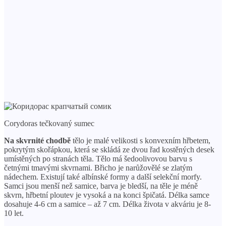
Corydoras tečkovaný sumec
Na skvrnité chodbě
tělo je malé velikosti s konvexním hřbetem,
pokrytým skořápkou, která se skládá ze dvou řad kostěných desek
umístěných po stranách těla. Tělo má šedoolivovou barvu s
četnými tmavými skvrnami. Břicho je narůžovělé se zlatým
nádechem. Existují také albínské formy a další selekční morfy.
Samci jsou menší než samice, barva je bledší, na těle je méně
skvrn, hřbetní ploutev je vysoká a na konci špičatá. Délka samce
dosahuje 4-6 cm a samice – až 7 cm. Délka života v akváriu je 8-
10 let.