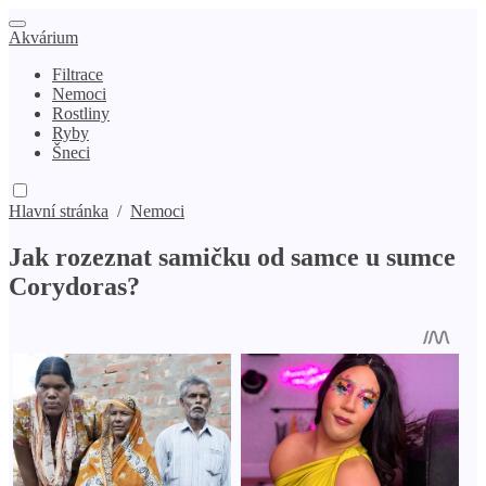
Akvárium
Filtrace
Nemoci
Rostliny
Ryby
Šneci
Hlavní stránka
/
Nemoci
Jak rozeznat samičku od samce u sumce
Corydoras?