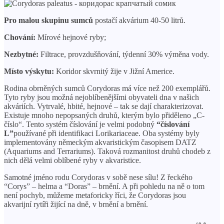
Pro malou skupinu sumců
postačí akvárium 40-50 litrů.
Chování:
Mírové hejnové ryby;
Nezbytné:
Filtrace, provzdušňování, týdenní 30% výměna vody.
Místo výskytu:
Koridor skvrnitý žije v Jižní Americe.
Rodina obrněných sumců Corydoras má více než 200 exemplářů.
Tyto ryby jsou možná nejoblíbenějšími obyvateli dna v našich
akváriích. Vytrvalé, hbité, hejnové – tak se dají charakterizovat.
Existuje mnoho nepopsaných druhů, kterým bylo přiděleno „C-
číslo“. Tento systém číslování je velmi podobný
“číslování
L”
používané při identifikaci Lorikariaceae. Oba systémy byly
implementovány německým akvaristickým časopisem DATZ
(Aquariums and Terrariums). Taková rozmanitost druhů chodeb z
nich dělá velmi oblíbené ryby v akvaristice.
Samotné jméno rodu Corydoras v sobě nese sílu! Z řeckého
“Corys” – helma a “Doras” – brnění. A při pohledu na ně o tom
není pochyb, můžeme metaforicky říci, že Corydoras jsou
akvarijní rytíři žijící na dně, v brnění a brnění.