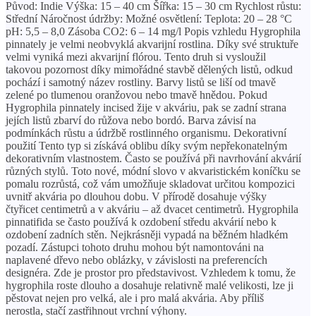
Původ: Indie Výška: 15 – 40 cm Šířka: 15 – 30 cm Rychlost růstu:
Střední Náročnost údržby: Možné osvětlení: Teplota: 20 – 28 °C
pH: 5,5 – 8,0 Zásoba CO2: 6 – 14 mg/l Popis vzhledu Hygrophila
pinnately je velmi neobvyklá akvarijní rostlina. Díky své struktuře
velmi vyniká mezi akvarijní flórou. Tento druh si vysloužil
takovou pozornost díky mimořádné stavbě dělených listů, odkud
pochází i samotný název rostliny. Barvy listů se liší od tmavě
zelené po tlumenou oranžovou nebo tmavě hnědou. Pokud
Hygrophila pinnately incised žije v akváriu, pak se zadní strana
jejích listů zbarví do růžova nebo bordó. Barva závisí na
podmínkách růstu a údržbě rostlinného organismu. Dekorativní
použití Tento typ si získává oblibu díky svým nepřekonatelným
dekorativním vlastnostem. Často se používá při navrhování akvárií
různých stylů. Toto nové, módní slovo v akvaristickém koníčku se
pomalu rozrůstá, což vám umožňuje skladovat určitou kompozici
uvnitř akvária po dlouhou dobu. V přírodě dosahuje výšky
čtyřicet centimetrů a v akváriu – až dvacet centimetrů. Hygrophila
pinnatifida se často používá k ozdobení středu akvárií nebo k
ozdobení zadních stěn. Nejkrásněji vypadá na běžném hladkém
pozadí. Zástupci tohoto druhu mohou být namontováni na
naplavené dřevo nebo oblázky, v závislosti na preferencích
designéra. Zde je prostor pro představivost. Vzhledem k tomu, že
hygrophila roste dlouho a dosahuje relativně malé velikosti, lze ji
pěstovat nejen pro velká, ale i pro malá akvária. Aby příliš
nerostla, stačí zastřihnout vrchní výhony.