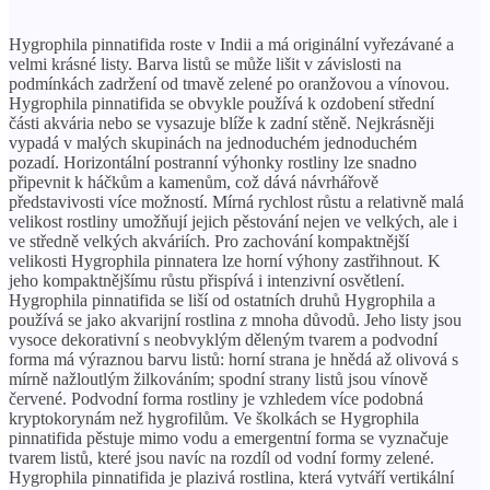
Hygrophila pinnatifida roste v Indii a má originální vyřezávané a
velmi krásné listy. Barva listů se může lišit v závislosti na
podmínkách zadržení od tmavě zelené po oranžovou a vínovou.
Hygrophila pinnatifida se obvykle používá k ozdobení střední
části akvária nebo se vysazuje blíže k zadní stěně. Nejkrásněji
vypadá v malých skupinách na jednoduchém jednoduchém
pozadí. Horizontální postranní výhonky rostliny lze snadno
připevnit k háčkům a kamenům, což dává návrhářově
představivosti více možností. Mírná rychlost růstu a relativně malá
velikost rostliny umožňují jejich pěstování nejen ve velkých, ale i
ve středně velkých akváriích. Pro zachování kompaktnější
velikosti Hygrophila pinnatera lze horní výhony zastřihnout. K
jeho kompaktnějšímu růstu přispívá i intenzivní osvětlení.
Hygrophila pinnatifida se liší od ostatních druhů Hygrophila a
používá se jako akvarijní rostlina z mnoha důvodů. Jeho listy jsou
vysoce dekorativní s neobvyklým děleným tvarem a podvodní
forma má výraznou barvu listů: horní strana je hnědá až olivová s
mírně nažloutlým žilkováním; spodní strany listů jsou vínově
červené. Podvodní forma rostliny je vzhledem více podobná
kryptokorynám než hygrofilům. Ve školkách se Hygrophila
pinnatifida pěstuje mimo vodu a emergentní forma se vyznačuje
tvarem listů, které jsou navíc na rozdíl od vodní formy zelené.
Hygrophila pinnatifida je plazivá rostlina, která vytváří vertikální