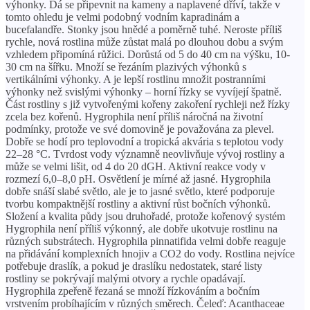
výhonky. Dá se připevnit na kameny a naplavené dříví, takže v
tomto ohledu je velmi podobný vodním kapradinám a
bucefalandře. Stonky jsou hnědé a poměrně tuhé. Neroste příliš
rychle, nová rostlina může zůstat malá po dlouhou dobu a svým
vzhledem připomíná růžici. Dorůstá od 5 do 40 cm na výšku, 10-
30 cm na šířku. Množí se řezáním plazivých výhonků s
vertikálními výhonky. A je lepší rostlinu množit postranními
výhonky než svislými výhonky – horní řízky se vyvíjejí špatně.
Část rostliny s již vytvořenými kořeny zakoření rychleji než řízky
zcela bez kořenů. Hygrophila není příliš náročná na životní
podmínky, protože ve své domovině je považována za plevel.
Dobře se hodí pro teplovodní a tropická akvária s teplotou vody
22–28 °C. Tvrdost vody významně neovlivňuje vývoj rostliny a
může se velmi lišit, od 4 do 20 dGH. Aktivní reakce vody v
rozmezí 6,0–8,0 pH. Osvětlení je mírné až jasné. Hygrophila
dobře snáší slabé světlo, ale je to jasné světlo, které podporuje
tvorbu kompaktnější rostliny a aktivní růst bočních výhonků.
Složení a kvalita půdy jsou druhořadé, protože kořenový systém
Hygrophila není příliš výkonný, ale dobře ukotvuje rostlinu na
různých substrátech. Hygrophila pinnatifida velmi dobře reaguje
na přidávání komplexních hnojiv a CO2 do vody. Rostlina nejvíce
potřebuje draslík, a pokud je draslíku nedostatek, staré listy
rostliny se pokrývají malými otvory a rychle opadávají.
Hygrophila zpeřeně řezaná se množí řízkováním a bočním
vrstvením probíhajícím v různých směrech. Čeleď: Acanthaceae