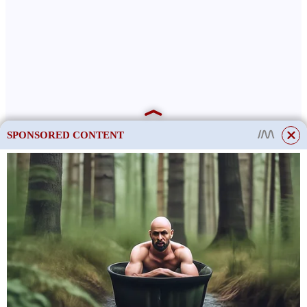
SPONSORED CONTENT
a na víčku mám další milejší překvapení
je mu asi 5 dní
a co budu dělat s tolika ampulkami?
Sůl 🙂