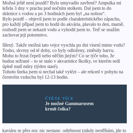
Možná ještě není pozdě? Bylo umyvadlo zavřené? Ampulka mi
ležela 3 dny v prachu pod nočním stolkem. Dal jsem to do
sklenice s vodou a po 3 hodinách jsem byl „na nohou“.
Bylo pozdě – objevil jsem to podle charakteristického zápachu,
pro každý případ jsem to hodil do akvária, plavalo to den, marně,
rozhodl jsem se nekazit vodu a vyhodil jsem to. Teď se snažím
zachovat její potomstvo.
šílený. Takže možná tato vejce vyschla po dni visení mimo vodu?
Tosho, skvrny od té doby, co byly odloženy, změnily barvu.
Mohu to řezat čepelí nebo něčím jiným? Co se týče toho, že
budou sežrané – to se stalo v akvaristice školky, ve kterém sedí
úplně malí můry (týden staré).
Tohoto šneka jsem si nechal také vylézt – ale rekord v pobytu na
čerstvém vzduchu byl 12-13 hodin.
ČTĚTE VÍCE
Je možné Gammarusem
krmit čolka?
kaviáru se přes noc nic nestane. odtrhnout (nikdy nestříhám, jde to