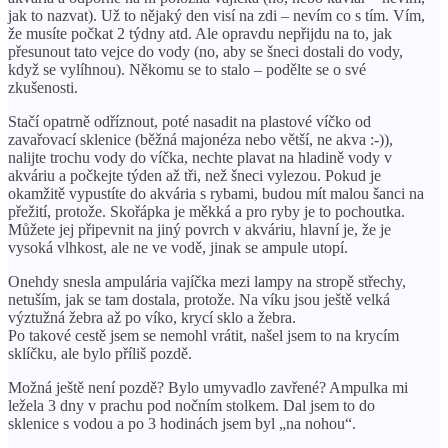
jak to nazvat). Už to nějaký den visí na zdi – nevím co s tím. Vím,
že musíte počkat 2 týdny atd. Ale opravdu nepřijdu na to, jak
přesunout tato vejce do vody (no, aby se šneci dostali do vody,
když se vylíhnou). Někomu se to stalo – podělte se o své
zkušenosti.
Stačí opatrně odříznout, poté nasadit na plastové víčko od
zavařovací sklenice (běžná majonéza nebo větší, ne akva :-)),
nalijte trochu vody do víčka, nechte plavat na hladině vody v
akváriu a počkejte týden až tři, než šneci vylezou. Pokud je
okamžitě vypustíte do akvária s rybami, budou mít malou šanci na
přežití, protože. Skořápka je měkká a pro ryby je to pochoutka.
Můžete jej připevnit na jiný povrch v akváriu, hlavní je, že je
vysoká vlhkost, ale ne ve vodě, jinak se ampule utopí.
Onehdy snesla ampulária vajíčka mezi lampy na stropě střechy,
netuším, jak se tam dostala, protože. Na víku jsou ještě velká
výztužná žebra až po víko, krycí sklo a žebra.
Po takové cestě jsem se nemohl vrátit, našel jsem to na krycím
sklíčku, ale bylo příliš pozdě.
Možná ještě není pozdě? Bylo umyvadlo zavřené? Ampulka mi
ležela 3 dny v prachu pod nočním stolkem. Dal jsem to do
sklenice s vodou a po 3 hodinách jsem byl „na nohou“.