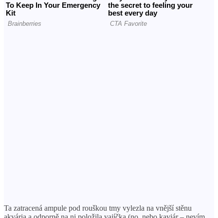
Ta zatracená ampule pod rouškou tmy vylezla na vnější stěnu
akvária a odporně na ni položila vajíčka (no, nebo kaviár – nevím,