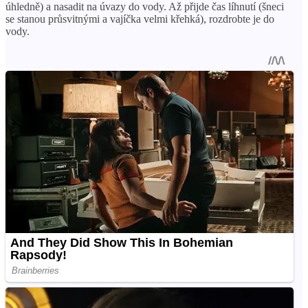
úhledně) a nasadit na úvazy do vody. Až přijde čas líhnutí (šneci
se stanou průsvitnými a vajíčka velmi křehká), rozdrobte je do
vody.