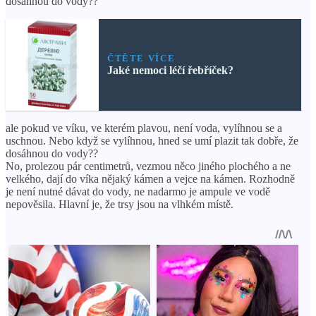
dosáhnou do vody??
ČTĚTE VÍCE
Jaké nemoci léčí řebříček?
ale pokud ve víku, ve kterém plavou, není voda, vylíhnou se a
uschnou. Nebo když se vylíhnou, hned se umí plazit tak dobře, že
dosáhnou do vody??
No, prolezou pár centimetrů, vezmou něco jiného plochého a ne
velkého, dají do víka nějaký kámen a vejce na kámen. Rozhodně
je není nutné dávat do vody, ne nadarmo je ampule ve vodě
nepověsila. Hlavní je, že trsy jsou na vlhkém místě.