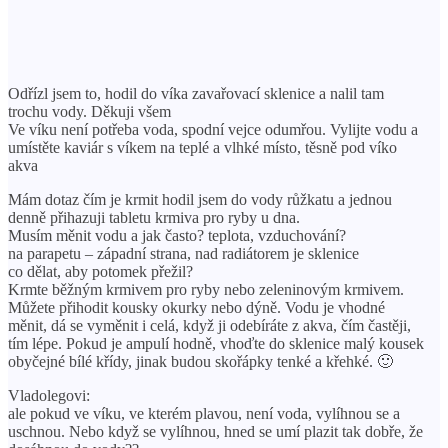
Odřízl jsem to, hodil do víka zavařovací sklenice a nalil tam
trochu vody. Děkuji všem
Ve víku není potřeba voda, spodní vejce odumřou. Vylijte vodu a
umístěte kaviár s víkem na teplé a vlhké místo, těsně pod víko
akva
Mám dotaz čím je krmit hodil jsem do vody růžkatu a jednou
denně přihazuji tabletu krmiva pro ryby u dna.
Musím měnit vodu a jak často? teplota, vzduchování?
na parapetu – západní strana, nad radiátorem je sklenice
co dělat, aby potomek přežil?
Krmte běžným krmivem pro ryby nebo zeleninovým krmivem.
Můžete přihodit kousky okurky nebo dýně. Vodu je vhodné
měnit, dá se vyměnit i celá, když ji odebíráte z akva, čím častěji,
tím lépe. Pokud je ampulí hodně, vhoďte do sklenice malý kousek
obyčejné bílé křídy, jinak budou skořápky tenké a křehké. 🙂
Vladolegovi:
ale pokud ve víku, ve kterém plavou, není voda, vylíhnou se a
uschnou. Nebo když se vylíhnou, hned se umí plazit tak dobře, že