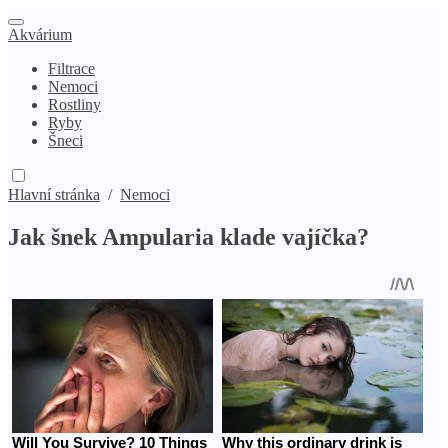
Akvárium
Filtrace
Nemoci
Rostliny
Ryby
Šneci
Hlavní stránka
/
Nemoci
Jak šnek Ampularia klade vajíčka?