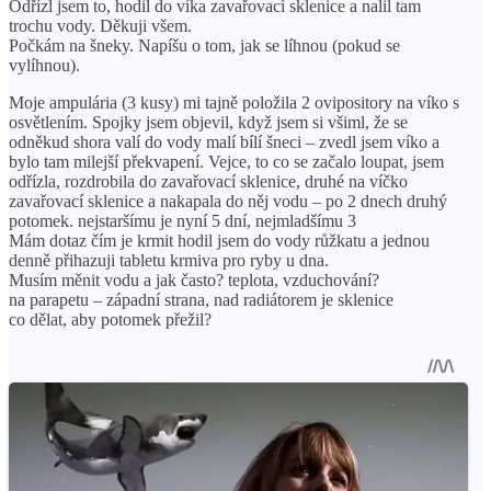
Odřízl jsem to, hodil do víka zavařovací sklenice a nalil tam
trochu vody. Děkuji všem.
Počkám na šneky. Napíšu o tom, jak se líhnou (pokud se
vylíhnou).
Moje ampulária (3 kusy) mi tajně položila 2 ovipository na víko s
osvětlením. Spojky jsem objevil, když jsem si všiml, že se
odněkud shora valí do vody malí bílí šneci – zvedl jsem víko a
bylo tam milejší překvapení. Vejce, to co se začalo loupat, jsem
odřízla, rozdrobila do zavařovací sklenice, druhé na víčko
zavařovací sklenice a nakapala do něj vodu – po 2 dnech druhý
potomek. nejstaršímu je nyní 5 dní, nejmladšímu 3
Mám dotaz čím je krmit hodil jsem do vody růžkatu a jednou
denně přihazuji tabletu krmiva pro ryby u dna.
Musím měnit vodu a jak často? teplota, vzduchování?
na parapetu – západní strana, nad radiátorem je sklenice
co dělat, aby potomek přežil?