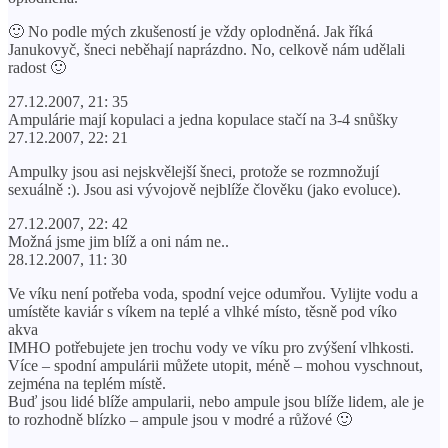
🙂 No podle mých zkušeností je vždy oplodněná. Jak říká
Janukovyč, šneci neběhají naprázdno. No, celkově nám udělali
radost 🙂
27.12.2007, 21: 35
Ampulárie mají kopulaci a jedna kopulace stačí na 3-4 snůšky
27.12.2007, 22: 21
Ampulky jsou asi nejskvělejší šneci, protože se rozmnožují
sexuálně :). Jsou asi vývojově nejblíže člověku (jako evoluce).
27.12.2007, 22: 42
Možná jsme jim blíž a oni nám ne..
28.12.2007, 11: 30
Ve víku není potřeba voda, spodní vejce odumřou. Vylijte vodu a
umístěte kaviár s víkem na teplé a vlhké místo, těsně pod víko
akva
IMHO potřebujete jen trochu vody ve víku pro zvýšení vlhkosti.
Více – spodní ampulárii můžete utopit, méně – mohou vyschnout,
zejména na teplém místě.
Buď jsou lidé blíže ampularii, nebo ampule jsou blíže lidem, ale je
to rozhodně blízko – ampule jsou v modré a růžové 🙂