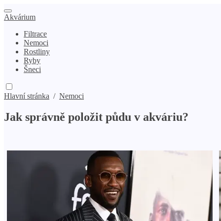
Akvárium
Filtrace
Nemoci
Rostliny
Ryby
Šneci
Hlavní stránka
/
Nemoci
Jak správně položit půdu v ​​akváriu?