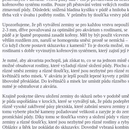
kořenového systému rostlin. Pouze při pěstování velmi velkých rostl
ztmavnutí půdy. Důsledek: snížená hladina kyslíku v půdě a hniloba koř
třeba vzít v úvahu i potřeby rostlin. V průměru by tloušťka vrstvy pů
Upozorňujeme, že při vytváření zeminy se pro každou vrstvu nepoužív
2-3 mm, dříve považovaná za optimální pro akvárium s rostlinami, se 
půdě a je špatně propustná zasadit kořeny. Měl by být použit vícevrs
větším rozdílem zrn, naruší se homogenita směsi: prostě se nemíchá –
Co když chcete postavit skluzavku z kamenů? To je docela možné, m
rostlinami s dobře vyvinutým kořenovým systémem, který zajistí její t
Je nutné, aby akvarista pochopil, jak získat to, co se na jednom mís
možné obsahovat rostliny, které vyžadují různé složení půdy. Plochu
různé směsi zeminy a různé tloušťky, které jsou nezbytné pro různé ro
květináčů nebo misek. V akváriu je lepší použít lepené kyvety z průh
libovolně přeskládat. Do květináčů a misek lze umístit půdu různého 
nutné je odstraňovat z akvária.
Krajině poskytne úlevu uložení zeminy do skluzů nebo v podobě umělý
je půda uspořádána v krocích, které se vytvářejí tak, že půdu podepře
různě vysoké zakřivené pásy plexiskla, které zabrání sesuvu zeminy z
tomu vyberte ploché kameny požadované velikosti a zaryjte je do zem
promíchání půdy. Díky tomu se tloušťka vrstvy a složení půdy v různ
zeminy a různé tloušťky, které jsou nezbytné pro různé rostliny a ry
Oblázky a štěrk lze pokládat do skluzavky. Dovedně vybraná kombina