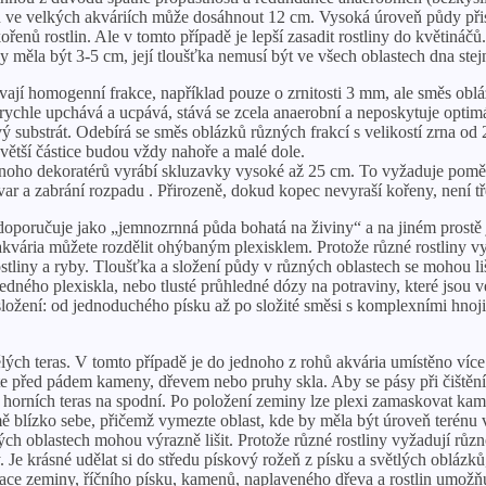
in ve velkých akváriích může dosáhnout 12 cm. Vysoká úroveň půdy při
enů rostlin. Ale v tomto případě je lepší zasadit rostliny do květináčů. 
dy měla být 3-5 cm, její tloušťka nemusí být ve všech oblastech dna stej
ají homogenní frakce, například pouze o zrnitosti 3 mm, ale směs obl
rychle upchává a ucpává, stává se zcela anaerobní a neposkytuje optim
tvý substrát. Odebírá se směs oblázků různých frakcí s velikostí zrna
 větší částice budou vždy nahoře a malé dole.
noho dekoratérů vyrábí skluzavky vysoké až 25 cm. To vyžaduje pomě
var a zabrání rozpadu . Přirozeně, dokud kopec nevyraší kořeny, není tř
tě doporučuje jako „jemnozrnná půda bohatá na živiny“ a na jiném prost
 akvária můžete rozdělit ohýbaným plexisklem. Protože různé rostliny 
stliny a ryby. Tloušťka a složení půdy v různých oblastech se mohou li
ledného plexiskla, nebo tlusté průhledné dózy na potraviny, které jsou
složení: od jednoduchého písku až po složité směsi s komplexními hnoji
ch teras. V tomto případě je do jednoho z rohů akvária umístěno více 
te před pádem kameny, dřevem nebo pruhy skla. Aby se pásy při čištění n
 horních teras na spodní. Po položení zeminy lze plexi zamaskovat kam
ě blízko sebe, přičemž vymezte oblast, kde by měla být úroveň terénu
ých oblastech mohou výrazně lišit. Protože různé rostliny vyžadují rů
by. Je krásné udělat si do středu pískový rožeň z písku a světlých obl
ce zeminy, říčního písku, kamenů, naplaveného dřeva a rostlin umožňu