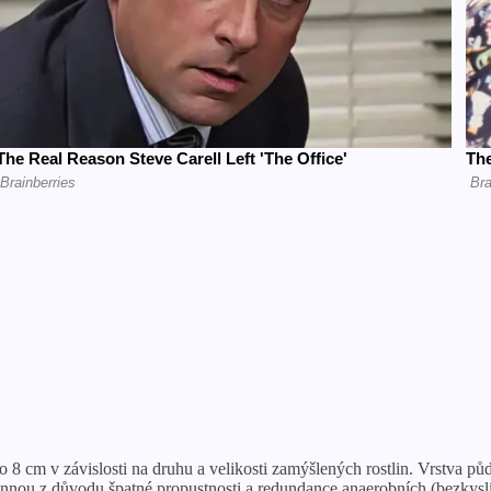
o 8 cm v závislosti na druhu a velikosti zamýšlených rostlin. Vrstva půd
nnou z důvodu špatné propustnosti a redundance anaerobních (bezkysl