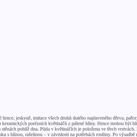
hrnce, jeskyně, imitace všech druhů dutého naplaveného dřeva, pařezy a
o keramických porézních květináčů z pálené hlíny. Hrnce mohou být hli
stěnách poblíž dna. Půda v květináčích je položena ve třech vrstvách. 
ku s hlínou, rašelinou – v závislosti na potřebách rostliny. Po výsadbě