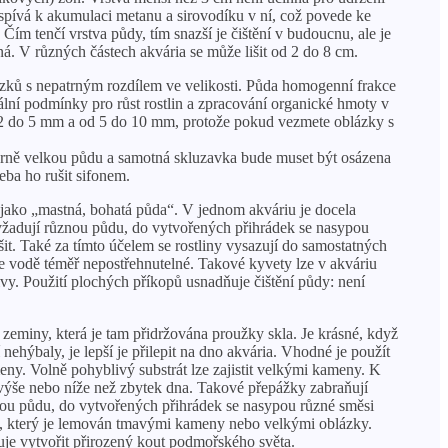
spívá k akumulaci metanu a sirovodíku v ní, což povede ke
Čím tenčí vrstva půdy, tím snazší je čištění v budoucnu, ale je
ná. V různých částech akvária se může lišit od 2 do 8 cm.
ázků s nepatrným rozdílem ve velikosti. Půda homogenní frakce
ální podmínky pro růst rostlin a zpracování organické hmoty v
 od 2 do 5 mm a od 5 do 10 mm, protože pokud vezmete oblázky s
rně velkou půdu a samotná skluzavka bude muset být osázena
eba ho rušit sifonem.
ě jako „mastná, bohatá půda“. V jednom akváriu je docela
vyžadují různou půdu, do vytvořených přihrádek se nasypou
šit. Také za tímto účelem se rostliny vysazují do samostatných
 ve vodě téměř nepostřehnutelné. Takové kyvety lze v akváriu
vy. Použití plochých příkopů usnadňuje čištění půdy: není
zeminy, která je tam přidržována proužky skla. Je krásné, když
ehýbaly, je lepší je přilepit na dno akvária. Vhodné je použít
eny. Volně pohyblivý substrát lze zajistit velkými kameny. K
 výše nebo níže než zbytek dna. Takové přepážky zabraňují
znou půdu, do vytvořených přihrádek se nasypou různé směsi
ázků, který je lemován tmavými kameny nebo velkými oblázky.
je vytvořit přirozený kout podmořského světa.