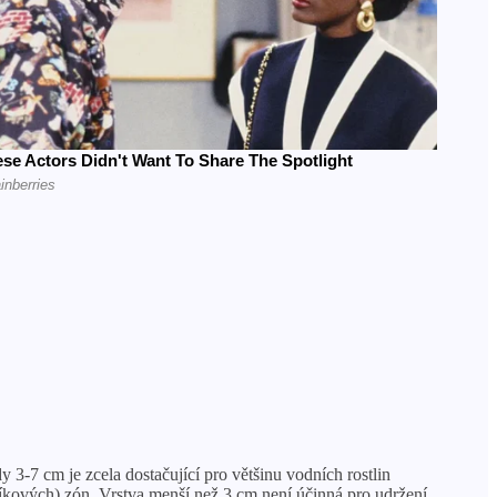
y 3-7 cm je zcela dostačující pro většinu vodních rostlin
íkových) zón. Vrstva menší než 3 cm není účinná pro udržení