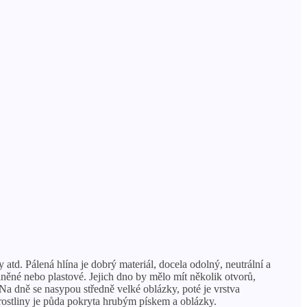
td. Pálená hlína je dobrý materiál, docela odolný, neutrální a
něné nebo plastové. Jejich dno by mělo mít několik otvorů,
Na dně se nasypou středně velké oblázky, poté je vrstva
 rostliny je půda pokryta hrubým pískem a oblázky.