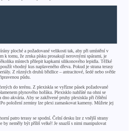
rány ploché a požadované velikosti tak, aby při umístění v
dem k tomu, že zrnka písku prosakují nerovnými spárami, je
ěkolika místech přilepit kapkami silikonového lepidla. Těžké
 použít vhodný kus naplaveného dřeva. Pokud je strana terasy
eriály. Z různých druhů břidlice – antracitové, šedé nebo světle
připravenou půdu.
žených do terénu. Z plexiskla se vyřízne pásek požadované
 plamenem plynového hořáku. Plexisklo nahřáté na ohni se
a dno akvária. Aby se zakřivené pruhy plexiskla při čištění
. Po položení zeminy lze plexi zamaskovat kameny. Můžete jej
ní patro terasy se spodní. Čelní desku lze z vnější strany
 by neměly být příliš velké! Je snazší s nimi manipulovat