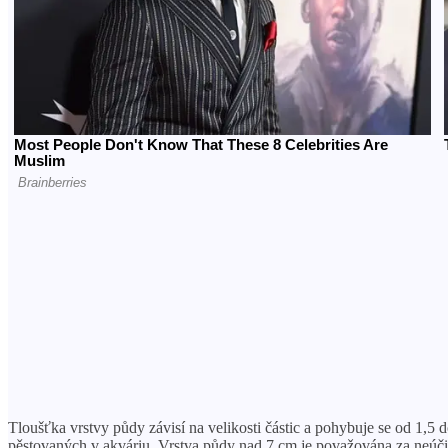
Tloušťka vrstvy půdy závisí na velikosti částic a pohybuje se od 1,5 d
pěstovaných v akváriu. Vrstva půdy nad 7 cm je považována za neúči