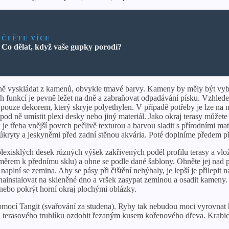
ČTĚTE VÍCE
Co dělat, když vaše gupky porodí?
trně vyskládat z kamenů, obvykle tmavé barvy. Kameny by měly být vybí
jich funkcí je pevně ležet na dně a zabraňovat odpadávání písku. Vzhle
 pouze dekorem, který skryje polyethylen. V případě potřeby je lze na n
od ně umístit plexi desky nebo jiný materiál. Jako okraj terasy můžete
e třeba vnější povrch pečlivě texturou a barvou sladit s přírodními mat
s úkryty a jeskyněmi před zadní stěnou akvária. Poté doplníme předem 
lexisklých desek různých výšek zakřivených podél profilu terasy a vlo
směrem k přednímu sklu) a ohne se podle dané šablony. Ohněte jej nad
plní se zemina. Aby se pásy při čištění nehýbaly, je lepší je přilepit n
 nainstalovat na skleněné dno a vršek zasypat zeminou a osadit kameny
nebo pokrýt horní okraj plochými oblázky.
omocí Tangit (svařování za studena). Ryby tak nebudou moci vyrovnat hor
raj terasového truhlíku ozdobit řezaným kusem kořenového dřeva. Krabice