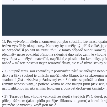
1). Pro vytvoření reliéfu a zamezení pohybu substrátu lze terasu opa
řetězu vytvářely okraj terasy. Kameny by neměly být příliš velké, je
nejbezpečnější položit na terasu fólii. V tomto případě budou kameny
předměty nelze pokládat přímo na skleněné dno nebo zem, je vhodné p
vytvořena z umělých materiálů, například z plastů nebo keramiky, pak j
hnědé – můžete postavit nejen terasové římsy, ale také různé stavby 
• 2). Stupně teras jsou zpevněny z posuvných pásů skleněných nebo p
délky a šířky (pokud je umístěn napříč nebo šikmo, tak se zkosením 
snadno ohýbá a získává požadovaný tvar. Sklenice se položí na dno a na
zeminy neposouvaly, je potřeba kolmo na dno nalepit pruh plexiskla,
natřít silikonovým akvarijním lepidlem a posypat drobnými kamínky, 
• 3). Terasový box vhodné velikosti lze slepit z tvrdých PVC desek p
přilepit štěrkem (jako lepidlo použijte silikonovou gumu) a horní ok
(zejména je vyndat), když jsou malé.