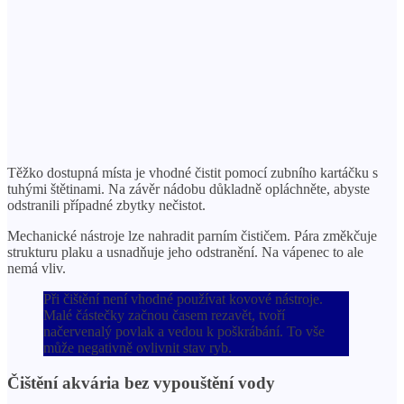
Těžko dostupná místa je vhodné čistit pomocí zubního kartáčku s
tuhými štětinami. Na závěr nádobu důkladně opláchněte, abyste
odstranili případné zbytky nečistot.
Mechanické nástroje lze nahradit parním čističem. Pára změkčuje
strukturu plaku a usnadňuje jeho odstranění. Na vápenec to ale
nemá vliv.
Při čištění není vhodné používat kovové nástroje.
Malé částečky začnou časem rezavět, tvoří
načervenalý povlak a vedou k poškrábání. To vše
může negativně ovlivnit stav ryb.
Čištění akvária bez vypouštění vody