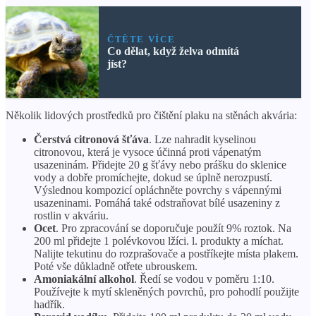
ČTĚTE VÍCE
Co dělat, když želva odmítá
jíst?
Několik lidových prostředků pro čištění plaku na stěnách akvária:
Čerstvá citronová šťáva
. Lze nahradit kyselinou
citronovou, která je vysoce účinná proti vápenatým
usazeninám. Přidejte 20 g šťávy nebo prášku do sklenice
vody a dobře promíchejte, dokud se úplně nerozpustí.
Výslednou kompozicí opláchněte povrchy s vápennými
usazeninami. Pomáhá také odstraňovat bílé usazeniny z
rostlin v akváriu.
Ocet
. Pro zpracování se doporučuje použít 9% roztok. Na
200 ml přidejte 1 polévkovou lžíci. l. produkty a míchat.
Nalijte tekutinu do rozprašovače a postříkejte místa plakem.
Poté vše důkladně otřete ubrouskem.
Amoniakální alkohol
. Ředí se vodou v poměru 1:10.
Používejte k mytí skleněných povrchů, pro pohodlí použijte
hadřík.