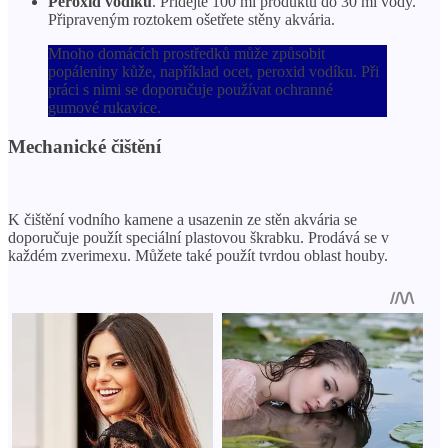
Peroxid vodíku
. Přidejte 100 ml produktu do 30 ml vody.
Připraveným roztokem ošetřete stěny akvária.
Mnoho domácích prostředků může způsobit
popáleniny kůže, například ocet, peroxid vodíku. Při
práci s nimi se doporučuje používat ochranné
gumové rukavice.
Mechanické čištění
K čištění vodního kamene a usazenin ze stěn akvária se
doporučuje použít speciální plastovou škrabku. Prodává se v
každém zverimexu. Můžete také použít tvrdou oblast houby.