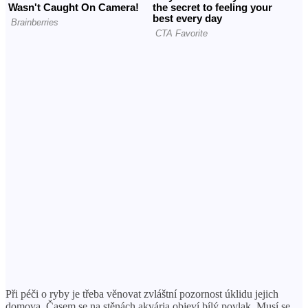
Při péči o ryby je třeba věnovat zvláštní pozornost úklidu jejich
domova. Časem se na stěnách akvária objeví bílý povlak. Musí se