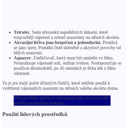
Tetratec
. Sada ubrousků napuštěných látkami, které
rozpouštějí vápenné a zelené usazeniny na stěnách akvária.
Akvarijní léčiva jsou bezpečná a jednoduchá
. Prodává
se jako sprej. Pomáhá čistit skleněné a akrylové povrchy od
bílých usazenin.
Aquayer
. Změkčovač, který musí být umístěn ve filtru.
Neutralizuje vápenaté soli, snižuje tvrdost. Nedoporučuje se
používat dlouhodobě, po 45 minutách je třeba lék z filtru
odstranit.
To je jen malý počet účinných čističů, které můžete použít k
vydrhnutí vápenatých usazenin na stěnách vašeho akvária doma.
Před použitím jakékoli zakoupené látky byste si měli
pečlivě prostudovat pokyny.
Použití lidových prostředků