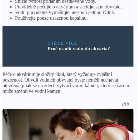
Snižte tvrdost přidáním destilované vody.
Pravidelně pečujte o akvárium a sledujte stav obyvatel.
Vodu pravidelně vyměňujte, alespoň jednou týdně.
Používejte pouze usazenou kapalinu.
ČTĚTE VÍCE
Proč usadit vodu do akvária?
Péče o akvárium je složitý úkol, který vyžaduje zvláštní
pozornost. Obydlí vodních obyvatel byste neměli nechávat
otevřená, jinak se na zdech vytvoří vodní kámen, který se časem
může změnit ve vodní kámen.