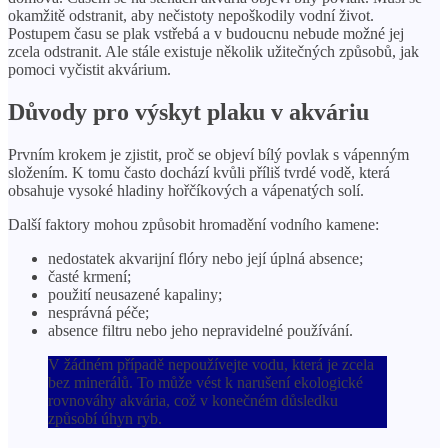
okamžitě odstranit, aby nečistoty nepoškodily vodní život.
Postupem času se plak vstřebá a v budoucnu nebude možné jej
zcela odstranit. Ale stále existuje několik užitečných způsobů, jak
pomoci vyčistit akvárium.
Důvody pro výskyt plaku v akváriu
Prvním krokem je zjistit, proč se objeví bílý povlak s vápenným
složením. K tomu často dochází kvůli příliš tvrdé vodě, která
obsahuje vysoké hladiny hořčíkových a vápenatých solí.
Další faktory mohou způsobit hromadění vodního kamene:
nedostatek akvarijní flóry nebo její úplná absence;
časté krmení;
použití neusazené kapaliny;
nesprávná péče;
absence filtru nebo jeho nepravidelné používání.
V žádném případě nepoužívejte vodu, která je zcela
bez minerálů. To může vést k narušení ekologické
rovnováhy akvária, což v konečném důsledku
způsobí úhyn ryb.