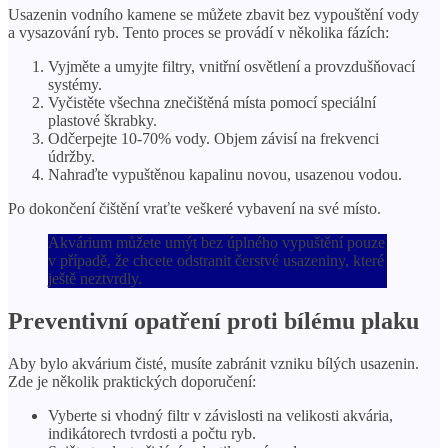
Usazenin vodního kamene se můžete zbavit bez vypouštění vody
a vysazování ryb. Tento proces se provádí v několika fázích:
Vyjměte a umyjte filtry, vnitřní osvětlení a provzdušňovací
systémy.
Vyčistěte všechna znečištěná místa pomocí speciální
plastové škrabky.
Odčerpejte 10-70% vody. Objem závisí na frekvenci
údržby.
Nahraďte vypuštěnou kapalinu novou, usazenou vodou.
Po dokončení čištění vraťte veškeré vybavení na své místo.
Akvárium můžete umýt bez úplného vypuštění pouze
v případě, že chcete odstranit čerstvé usazeniny, které
ještě neztvrdly.
Preventivní opatření proti bílému plaku
Aby bylo akvárium čisté, musíte zabránit vzniku bílých usazenin.
Zde je několik praktických doporučení:
Vyberte si vhodný filtr v závislosti na velikosti akvária,
indikátorech tvrdosti a počtu ryb.