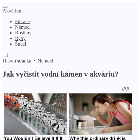
Akvárium
Filtrace
Nemoci
Rostliny
Ryby
Šneci
Hlavní stránka
/
Nemoci
Jak vyčistit vodní kámen v akváriu?