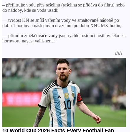
– přefiltrujte vodu přes rašelinu (rašelina se přidává do filtru) nebo
do nádoby, kde se voda usadí;
— tvrdost KN se sníží vařením vody ve smaltované nádobě po
dobu 1 hodiny a následným usazením po dobu XNUMX hodin;
— přírodní změkčovače vody jsou rychle rostoucí rostliny: elodea,
hornwort, nayas, vallisneria.