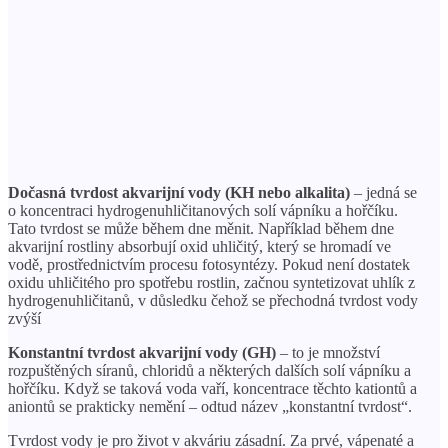
Dočasná tvrdost akvarijní vody (KH nebo alkalita)
– jedná se
o koncentraci hydrogenuhličitanových solí vápníku a hořčíku.
Tato tvrdost se může během dne měnit. Například během dne
akvarijní rostliny absorbují oxid uhličitý, který se hromadí ve
vodě, prostřednictvím procesu fotosyntézy. Pokud není dostatek
oxidu uhličitého pro spotřebu rostlin, začnou syntetizovat uhlík z
hydrogenuhličitanů, v důsledku čehož se přechodná tvrdost vody
zvýší
Konstantní tvrdost akvarijní vody (GH)
– to je množství
rozpuštěných síranů, chloridů a některých dalších solí vápníku a
hořčíku. Když se taková voda vaří, koncentrace těchto kationtů a
aniontů se prakticky nemění – odtud název „konstantní tvrdost“.
Tvrdost vody je pro život v akváriu zásadní. Za prvé, vápenaté a