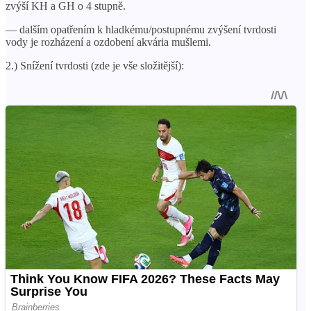
zvýší KH a GH o 4 stupně.
— dalším opatřením k hladkému/postupnému zvýšení tvrdosti
vody je rozházení a ozdobení akvária mušlemi.
2.) Snížení tvrdosti (zde je vše složitější):