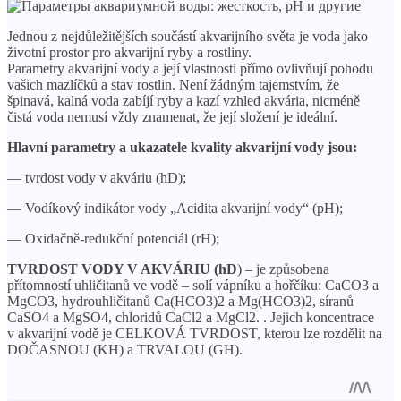
Jednou z nejdůležitějších součástí akvarijního světa je voda jako
životní prostor pro akvarijní ryby a rostliny.
Parametry akvarijní vody a její vlastnosti přímo ovlivňují pohodu
vašich mazlíčků a stav rostlin. Není žádným tajemstvím, že
špinavá, kalná voda zabíjí ryby a kazí vzhled akvária, nicméně
čistá voda nemusí vždy znamenat, že její složení je ideální.
Hlavní parametry a ukazatele kvality akvarijní vody jsou:
— tvrdost vody v akváriu (hD);
— Vodíkový indikátor vody „Acidita akvarijní vody“ (pH);
— Oxidačně-redukční potenciál (rH);
TVRDOST VODY V AKVÁRIU (hD
) – je způsobena
přítomností uhličitanů ve vodě – solí vápníku a hořčíku: CaCO3 a
MgCO3, hydrouhličitanů Ca(HCO3)2 a Mg(HCO3)2, síranů
CaSO4 a MgSO4, chloridů CaCl2 a MgCl2. . Jejich koncentrace
v akvarijní vodě je CELKOVÁ TVRDOST, kterou lze rozdělit na
DOČASNOU (KH) a TRVALOU (GH).