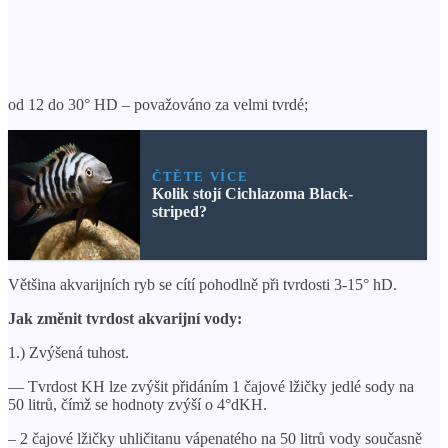
od 12 do 30° HD – považováno za velmi tvrdé;
ČTĚTE VÍCE
Kolik stojí Cichlazoma Black-
striped?
Většina akvarijních ryb se cítí pohodlně při tvrdosti 3-15° hD.
Jak změnit tvrdost akvarijní vody:
1.) Zvýšená tuhost.
— Tvrdost KH lze zvýšit přidáním 1 čajové lžičky jedlé sody na
50 litrů, čímž se hodnoty zvýší o 4°dKH.
– 2 čajové lžičky uhličitanu vápenatého na 50 litrů vody současně