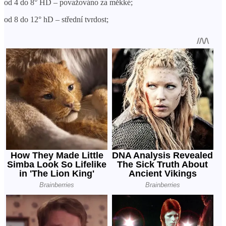
od 4 do 8° HD – považováno za měkké;
od 8 do 12° hD – střední tvrdost;