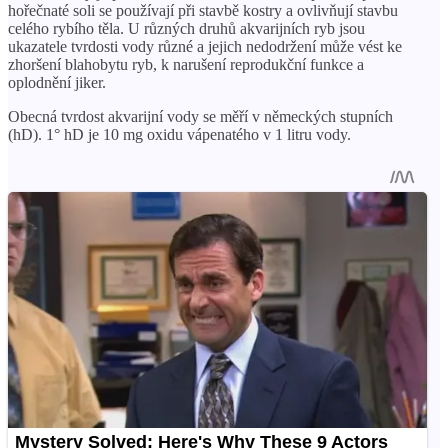
hořečnaté soli se používají při stavbě kostry a ovlivňují stavbu
celého rybího těla. U různých druhů akvarijních ryb jsou
ukazatele tvrdosti vody různé a jejich nedodržení může vést ke
zhoršení blahobytu ryb, k narušení reprodukční funkce a
oplodnění jiker.
Obecná tvrdost akvarijní vody se měří v německých stupních
(hD). 1° hD je 10 mg oxidu vápenatého v 1 litru vody.