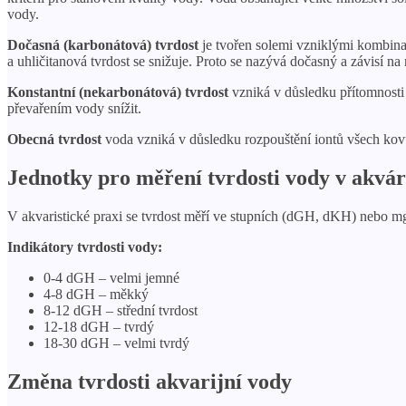
vody.
Dočasná (karbonátová) tvrdost
je tvořen solemi vzniklými kombinac
a uhličitanová tvrdost se snižuje. Proto se nazývá dočasný a závisí n
Konstantní (nekarbonátová) tvrdost
vzniká v důsledku přítomnosti l
převařením vody snížit.
Obecná tvrdost
voda vzniká v důsledku rozpouštění iontů všech kovů 
Jednotky pro měření tvrdosti vody v akvár
V akvaristické praxi se tvrdost měří ve stupních (dGH, dKH) nebo m
Indikátory tvrdosti vody:
0-4 dGH – velmi jemné
4-8 dGH – měkký
8-12 dGH – střední tvrdost
12-18 dGH – tvrdý
18-30 dGH – velmi tvrdý
Změna tvrdosti akvarijní vody