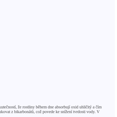
tečností, že rostliny během dne absorbují oxid uhličitý a čím
dukovat z bikarbonátů, což povede ke snížení tvrdosti vody. V