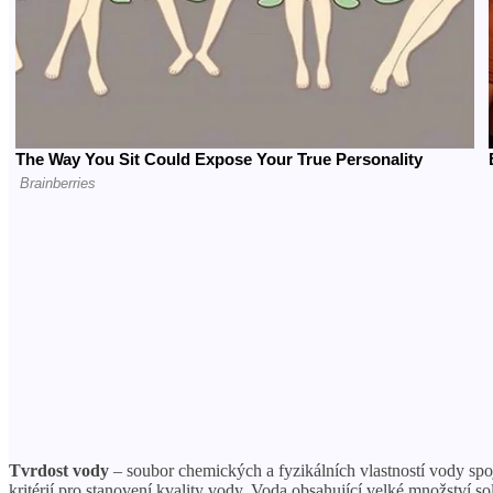
Tvrdost vody
– soubor chemických a fyzikálních vlastností vody spo
kritérií pro stanovení kvality vody. Voda obsahující velké množství s