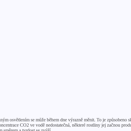
ilným osvětlením se může během dne výrazně měnit. To je způsobeno sku
je koncentrace CO2 ve vodě nedostatečná, některé rostliny jej začnou pro
ým směrem a tvrdost se zvýší.