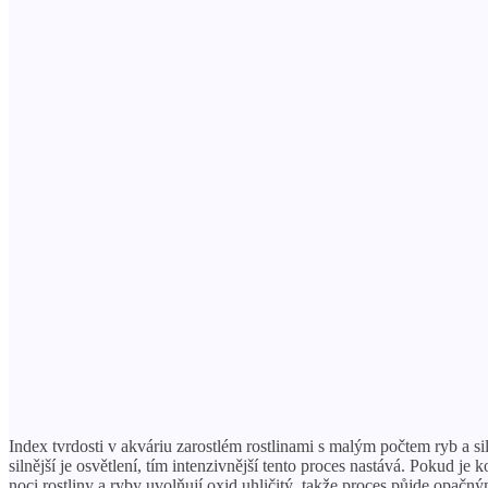
Index tvrdosti v akváriu zarostlém rostlinami s malým počtem ryb a s
silnější je osvětlení, tím intenzivnější tento proces nastává. Pokud 
noci rostliny a ryby uvolňují oxid uhličitý, takže proces půjde opačn