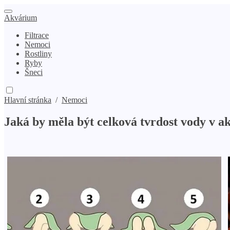
Akvárium
Filtrace
Nemoci
Rostliny
Ryby
Šneci
Hlavní stránka
/
Nemoci
Jaká by měla být celková tvrdost vody v a