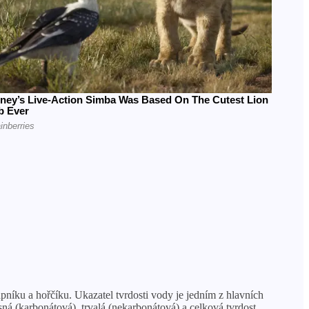
níku a hořčíku. Ukazatel tvrdosti vody je jedním z hlavních
sná (karbonátová), trvalá (nekarbonátová) a celková tvrdost