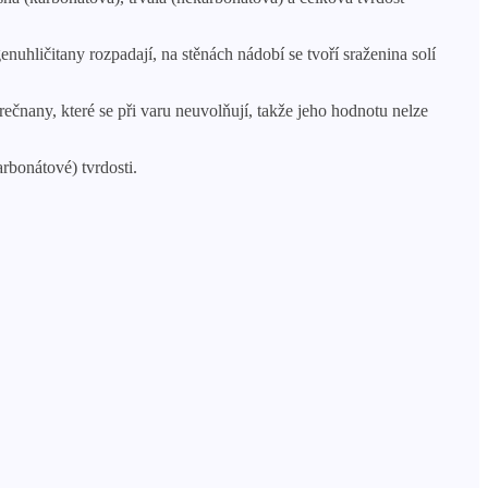
uhličitany rozpadají, na stěnách nádobí se tvoří sraženina solí
rečnany, které se při varu neuvolňují, takže jeho hodnotu nelze
rbonátové) tvrdosti.