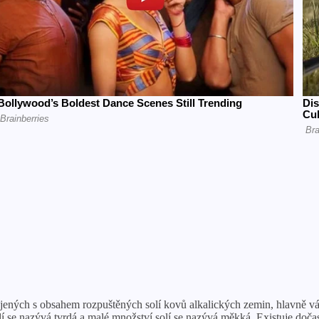
jených s obsahem rozpuštěných solí kovů alkalických zemin, hlavně váp
olí se nazývá tvrdá a malé množství solí se nazývá měkká. Existuje doča