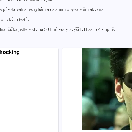
nezpůsobovali stres rybám a ostatním obyvatelům akvária.
ronických testů.
a lžička jedlé sody na 50 litrů vody zvýší KH asi o 4 stupně.