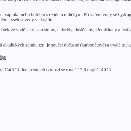
í vápníku nebo hořčíku s oxidem uhličitým. Při vaření vody se hydrogen
a něm kyselost vody v akváriu.
átek ve vodě jako jsou sírany, chloridy, dusičnany, křemičitany a fosfo
alkalických zemin, tzn. je součet dočasné (karbonátové) a trvalé (neka
iu
g/l CaCO3. Jeden stupeň tvrdosti se rovná 17,8 mg/l CaCO3