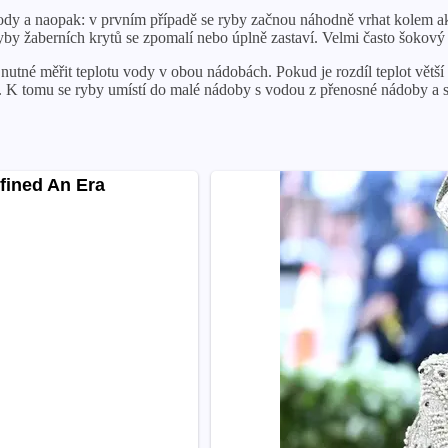
vody a naopak: v prvním případě se ryby začnou náhodně vrhat kolem ak
y žaberních krytů se zpomalí nebo úplně zastaví. Velmi často šokový s
nutné měřit teplotu vody v obou nádobách. Pokud je rozdíl teplot větší 
y. K tomu se ryby umístí do malé nádoby s vodou z přenosné nádoby a sp