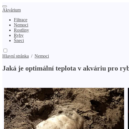
Akvárium
Filtrace
Nemoci
Rostliny
Ryby
Šneci
Hlavní stránka
/
Nemoci
Jaká je optimální teplota v akváriu pro ry