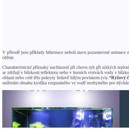
V přírodě jsou příklady hibernace neboli stavu pozastavené animace zla
ohřeje.
Charakteristické příznaky nachlazení při chovu ryb při nízkých teplotá
se zdržují v blízkosti reflektoru nebo v horních vrstvách vody v blí
oblasti nebo celé tělo pokryty šedavě bílým povlakem (viz.
“Rýžový č
snížením obsahu kyslíku rozpustného ve vodě nezbytného pro dýchán