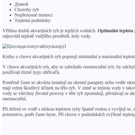
Домой
Choroby ryb
Nepřenosné nemoci
Teplotní podmínky
Většina druhů akvarijních ryb je teplých vodních.
Optimální teplota
odpovídá teplotě vnějšího prostředí, tedy vody.
Knihy o chovu akvarijních ryb popisují minimální a maximální teplotní 
V chovu akvarijních ryb, aby se zabránilo onemocnění ryb, by odchylk
používají různé typy ohřívačů.
Poměrně často se akvária instalují na okenní parapety nebo vedle oken
mají velmi škodlivý účinek na tělo ryb. V zimě se teplota vody v tak
vody se všechny životní procesy v těle ryb zpomalují, přestávají se a
onemocnění.
Při držení ve vodě s nízkou teplotou ryby špatně rostou a vyvíjejí s
potomstvo, potěr často hyne. Při chovu v podmínkách zvýšené teploty 