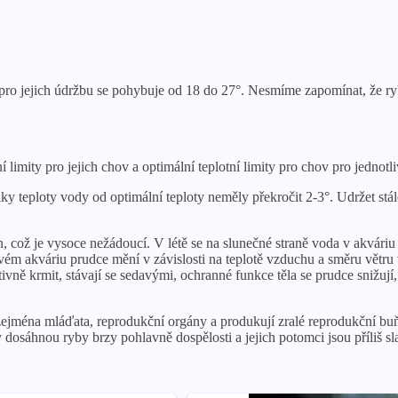
pro jejich údržbu se pohybuje od 18 do 27°. Nesmíme zapomínat, že ryby
limity pro jejich chov a optimální teplotní limity pro chov pro jednotl
y teploty vody od optimální teploty neměly překročit 2-3°. Udržet stál
, což je vysoce nežádoucí. V létě se na slunečné straně voda v akváriu 
ovém akváriu prudce mění v závislosti na teplotě vzduchu a směru větru
ktivně krmit, stávají se sedavými, ochranné funkce těla se prudce snižu
e, zejména mláďata, reprodukční orgány a produkují zralé reprodukční b
dosáhnou ryby brzy pohlavně dospělosti a jejich potomci jsou příliš sl