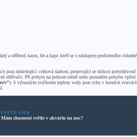
tý a stříbrný karas, lín a kapr, kteří se s nástupem podzimního chladné
ch jsou následující: celková slabost, projevující se nízkou pohyblivostí 
zkosti ohřívače. Při pobytu na jednom místě nebo pomalém pohybu vpřed 
erv”
). S výrazným zvýšením teploty vody jsou ryby v horních vrstvách
í.
ČTĚTE VÍCE
Mám zhasnout světlo v akváriu na noc?