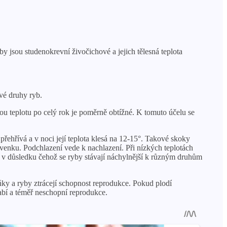
 jsou studenokrevní živočichové a jejich tělesná teplota
ivé druhy ryb.
ou teplotu po celý rok je poměrně obtížné. K tomuto účelu se
přehřívá a v noci její teplota klesá na 12-15°. Takové skoky
 venku. Podchlazení vede k nachlazení. Při nízkých teplotách
jí, v důsledku čehož se ryby stávají náchylnější k různým druhům
uňky a ryby ztrácejí schopnost reprodukce. Pokud plodí
abí a téměř neschopní reprodukce.