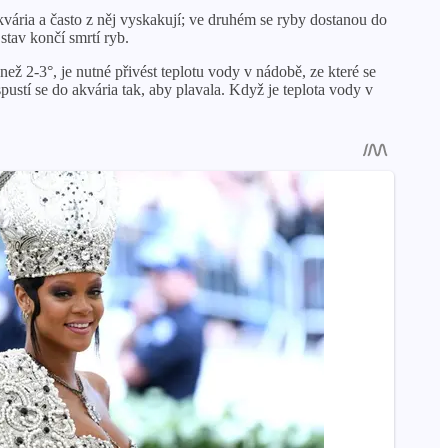
vária a často z něj vyskakují; ve druhém se ryby dostanou do
tav končí smrtí ryb.
než 2-3°, je nutné přivést teplotu vody v nádobě, ze které se
ustí se do akvária tak, aby plavala. Když je teplota vody v