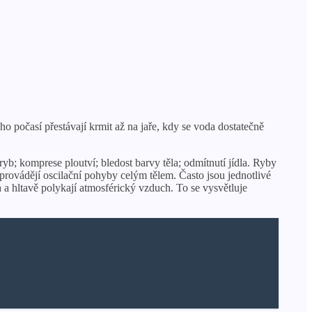
ho počasí přestávají krmit až na jaře, kdy se voda dostatečně
ryb; komprese ploutví; bledost barvy těla; odmítnutí jídla. Ryby
provádějí oscilační pohyby celým tělem. Často jsou jednotlivé
 a hltavě polykají atmosférický vzduch. To se vysvětluje