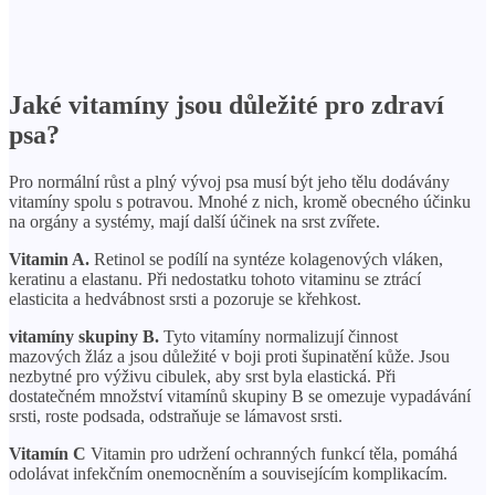
Jaké vitamíny jsou důležité pro zdraví
psa?
Pro normální růst a plný vývoj psa musí být jeho tělu dodávány
vitamíny spolu s potravou. Mnohé z nich, kromě obecného účinku
na orgány a systémy, mají další účinek na srst zvířete.
Vitamin A.
Retinol se podílí na syntéze kolagenových vláken,
keratinu a elastanu. Při nedostatku tohoto vitaminu se ztrácí
elasticita a hedvábnost srsti a pozoruje se křehkost.
vitamíny skupiny B.
Tyto vitamíny normalizují činnost
mazových žláz a jsou důležité v boji proti šupinatění kůže. Jsou
nezbytné pro výživu cibulek, aby srst byla elastická. Při
dostatečném množství vitamínů skupiny B se omezuje vypadávání
srsti, roste podsada, odstraňuje se lámavost srsti.
Vitamín C
Vitamin pro udržení ochranných funkcí těla, pomáhá
odolávat infekčním onemocněním a souvisejícím komplikacím.