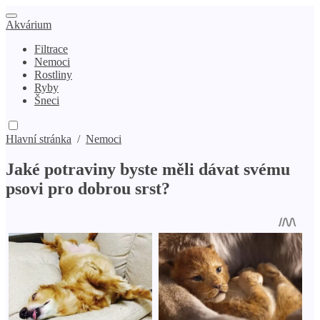
Akvárium
Filtrace
Nemoci
Rostliny
Ryby
Šneci
Hlavní stránka
/
Nemoci
Jaké potraviny byste měli dávat svému
psovi pro dobrou srst?