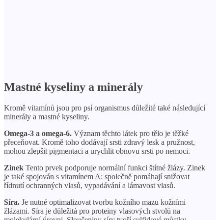
Mastné kyseliny a minerály
Kromě vitamínů jsou pro psí organismus důležité také následující
minerály a mastné kyseliny.
Omega-3 a omega-6.
Význam těchto látek pro tělo je těžké
přeceňovat. Kromě toho dodávají srsti zdravý lesk a pružnost,
mohou zlepšit pigmentaci a urychlit obnovu srsti po nemoci.
Zinek
Tento prvek podporuje normální funkci štítné žlázy. Zinek
je také spojován s vitamínem A: společně pomáhají snižovat
řídnutí ochranných vlasů, vypadávání a lámavost vlasů.
Síra.
Je nutné optimalizovat tvorbu kožního mazu kožními
žlázami. Síra je důležitá pro proteiny vlasových stvolů na
molekulární úrovni. Sloučeniny síry tvoří sulfidové můstky.