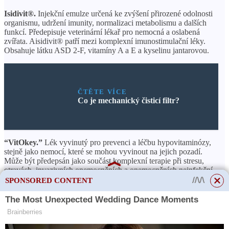
Isidivit®.
Injekční emulze určená ke zvýšení přirozené odolnosti
organismu, udržení imunity, normalizaci metabolismu a dalších
funkcí. Předepisuje veterinární lékař pro nemocná a oslabená
zvířata. Aisidivit® patří mezi komplexní imunostimulační léky.
Obsahuje látku ASD 2-F, vitamíny A a E a kyselinu jantarovou.
ČTĚTE VÍCE
Co je mechanický čisticí filtr?
“VitOkey.”
Lék vyvinutý pro prevenci a léčbu hypovitaminózy,
stejně jako nemocí, které se mohou vyvinout na jejich pozadí.
Může být předepsán jako součást komplexní terapie při stresu,
otravách, invazivních onemocněních a onemocněních neinfekční
etiologie. Přípravek je dostupný pro parenterální podání (injekcí).
SPONSORED CONTENT
“VitOkey” obsahuje komplex esenciálních vitamínů ve
fyziologicky založeném poměru: A, D
, E, K, B
, B
, B
,
3
1
2
6
nikotinamid, pantothenát vápenatý, kyanokobalamin, kyselina
listová, biotin. Díky vícesložkovému složení je lék zvláště účinný
v případech nedostatku několika vitamínů najednou, což se často