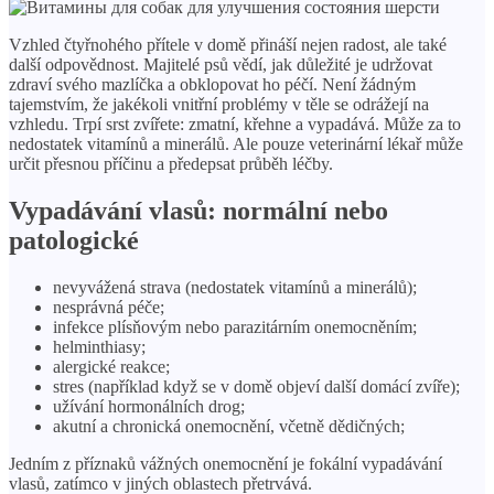
Vzhled čtyřnohého přítele v domě přináší nejen radost, ale také
další odpovědnost. Majitelé psů vědí, jak důležité je udržovat
zdraví svého mazlíčka a obklopovat ho péčí. Není žádným
tajemstvím, že jakékoli vnitřní problémy v těle se odrážejí na
vzhledu. Trpí srst zvířete: zmatní, křehne a vypadává. Může za to
nedostatek vitamínů a minerálů. Ale pouze veterinární lékař může
určit přesnou příčinu a předepsat průběh léčby.
Vypadávání vlasů: normální nebo
patologické
nevyvážená strava (nedostatek vitamínů a minerálů);
nesprávná péče;
infekce plísňovým nebo parazitárním onemocněním;
helminthiasy;
alergické reakce;
stres (například když se v domě objeví další domácí zvíře);
užívání hormonálních drog;
akutní a chronická onemocnění, včetně dědičných;
Jedním z příznaků vážných onemocnění je fokální vypadávání
vlasů, zatímco v jiných oblastech přetrvává.