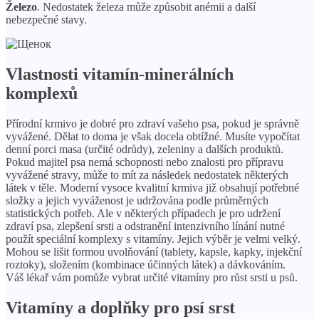
Železo
. Nedostatek železa může způsobit anémii a další
nebezpečné stavy.
Vlastnosti vitamín-minerálních
komplexů
Přírodní krmivo je dobré pro zdraví vašeho psa, pokud je správně
vyvážené. Dělat to doma je však docela obtížné. Musíte vypočítat
denní porci masa (určité odrůdy), zeleniny a dalších produktů.
Pokud majitel psa nemá schopnosti nebo znalosti pro přípravu
vyvážené stravy, může to mít za následek nedostatek některých
látek v těle. Moderní vysoce kvalitní krmiva již obsahují potřebné
složky a jejich vyváženost je udržována podle průměrných
statistických potřeb. Ale v některých případech je pro udržení
zdraví psa, zlepšení srsti a odstranění intenzivního línání nutné
použít speciální komplexy s vitamíny. Jejich výběr je velmi velký.
Mohou se lišit formou uvolňování (tablety, kapsle, kapky, injekční
roztoky), složením (kombinace účinných látek) a dávkováním.
Váš lékař vám pomůže vybrat určité vitamíny pro růst srsti u psů.
Vitamíny a doplňky pro psí srst