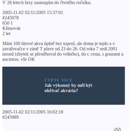
V 28 letech brzy nastoupím do čtvrtého ročníku.
2005-11-02 02/11/2005 15:37:01
#245978
650 1
Klimovsk
2 let
Mám 100 litrové akva úplně bez topení, ale doma je teplo a v
zavařovačce v zimě T plave od 23 do 26. Od roku 7 sedí 2001
neonů (zbytek se přestěhoval do velkého), do r. cesta, s gourami a
ancistrus. vše OK
ČTĚTE VÍCE
Jak výkonný by měl být
ohřívač akvária?
2005-11-02 02/11/2005 16:02:18
#245989