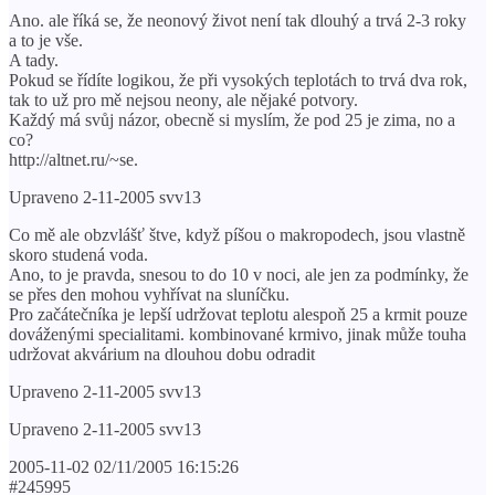
Ano. ale říká se, že neonový život není tak dlouhý a trvá 2-3 roky
a to je vše.
A tady.
Pokud se řídíte logikou, že při vysokých teplotách to trvá dva rok,
tak to už pro mě nejsou neony, ale nějaké potvory.
Každý má svůj názor, obecně si myslím, že pod 25 je zima, no a
co?
http://altnet.ru/~se.
Upraveno 2-11-2005 svv13
Co mě ale obzvlášť štve, když píšou o makropodech, jsou vlastně
skoro studená voda.
Ano, to je pravda, snesou to do 10 v noci, ale jen za podmínky, že
se přes den mohou vyhřívat na sluníčku.
Pro začátečníka je lepší udržovat teplotu alespoň 25 a krmit pouze
dováženými specialitami. kombinované krmivo, jinak může touha
udržovat akvárium na dlouhou dobu odradit
Upraveno 2-11-2005 svv13
Upraveno 2-11-2005 svv13
2005-11-02 02/11/2005 16:15:26
#245995