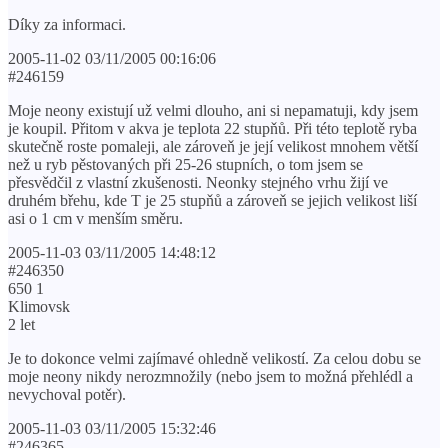
Díky za informaci.
2005-11-02 03/11/2005 00:16:06
#246159
Moje neony existují už velmi dlouho, ani si nepamatuji, kdy jsem
je koupil. Přitom v akva je teplota 22 stupňů. Při této teplotě ryba
skutečně roste pomaleji, ale zároveň je její velikost mnohem větší
než u ryb pěstovaných při 25-26 stupních, o tom jsem se
přesvědčil z vlastní zkušenosti. Neonky stejného vrhu žijí ve
druhém břehu, kde T je 25 stupňů a zároveň se jejich velikost liší
asi o 1 cm v menším směru.
2005-11-03 03/11/2005 14:48:12
#246350
650 1
Klimovsk
2 let
Je to dokonce velmi zajímavé ohledně velikostí. Za celou dobu se
moje neony nikdy nerozmnožily (nebo jsem to možná přehlédl a
nevychoval potěr).
2005-11-03 03/11/2005 15:32:46
#246365