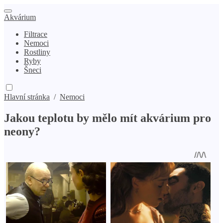
Akvárium
Filtrace
Nemoci
Rostliny
Ryby
Šneci
Hlavní stránka
/
Nemoci
Jakou teplotu by mělo mít akvárium pro
neony?