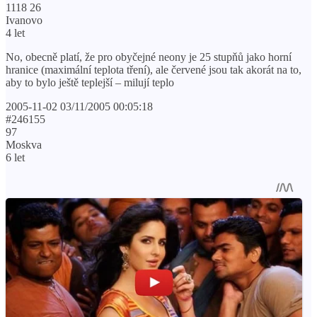
1118 26
Ivanovo
4 let
No, obecně platí, že pro obyčejné neony je 25 stupňů jako horní
hranice (maximální teplota tření), ale červené jsou tak akorát na to,
aby to bylo ještě teplejší – milují teplo
2005-11-02 03/11/2005 00:05:18
#246155
97
Moskva
6 let