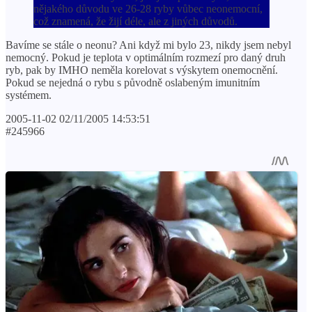
nějakého důvodu ve 26-28 ryby vůbec neonemocní,
což znamená, že žijí déle, ale z jiných důvodů.
Bavíme se stále o neonu? Ani když mi bylo 23, nikdy jsem nebyl
nemocný. Pokud je teplota v optimálním rozmezí pro daný druh
ryb, pak by IMHO neměla korelovat s výskytem onemocnění.
Pokud se nejedná o rybu s původně oslabeným imunitním
systémem.
2005-11-02 02/11/2005 14:53:51
#245966