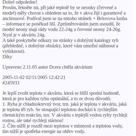
Dobré odpoledne!
Prosím, řekněte mi, při jaké teplotě by se neonky (červené a
modré) měly chovat s ohledem na to, že v akva žijí i guramové a
ancitrusové. Podíval jsem se na mnoho stránek + Belovova kniha
– informace se poněkud liší. Zprůměrováním jsem usoudil, že
modré neony mají rády vodu 22-24g a červené neony 24-26g.
Nyní je v akváriu 24g.
A také poskytněte odkazy na stránky s dobrými katalogy ryb
(přehledné, s dobrými obrázky, které vám umožní stáhnout a
vytisknout).
Díky
Upraveno 2.11.05 autor Dcera chtěla akvárium
2005-11-02 02/11/2005 12:42:21
#245933
Je lepší zvolit teplotu v akváriu, která se blíží spodní hodnotě,
která je pro každou rybu optimální, a to ze dvou důvodů:
1. Ryba je chladnokrevný tvor, tzn. jaká je teplota v akváriu, jaká
je teplota těl ryb. Se stoupající teplotou dochází k rychlejším
chemickým reakcím, tzn. V akváriu s teplejší vodou ryby rychleji
rostou, ale také rychleji stárnou!
2. Čím nižší je rozdíl mezi teplotou v místnosti a teplotou vody,
tím nižší je spotřeba energie na ohřev vody.