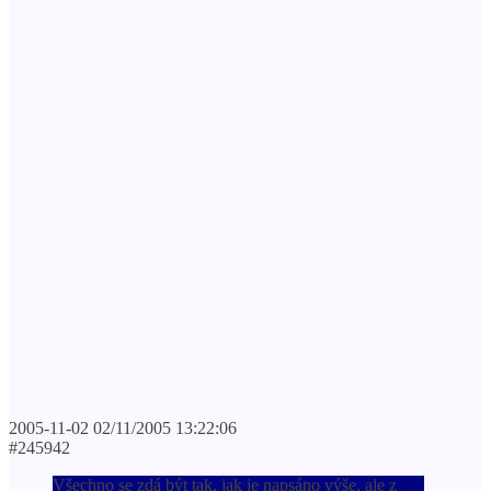
2005-11-02 02/11/2005 13:22:06
#245942
Všechno se zdá být tak, jak je napsáno výše, ale z