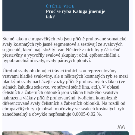
ČTĚTE VÍCE
Proč se ryba Kaluga jmenuje
tak?
Stejně jako u chrupavčitých ryb jsou příčně pruhované somatické
svaly kostnatých ryb jasně segmentové a sestávají ze svalových
segmentů, které mají složitý tvar. Některé z nich byly částečně
přestavěny a vytvořily svalové skupiny: oční, epibranchiální a
hypobranchiální svaly, svaly párových ploutví.
Útrobní svaly obklopující trávicí trubici jsou reprezentovány
vrstvami hladké svaloviny, ale u některých kostnatých ryb se mezi
hladkými svaly nacházejí svazky příčně pruhovaných vláken (ve
stěnách žaludku sekavce, ve střevní stěně lína, atd.). V oblasti
čelistních a žaberních oblouků jsou vlákna hladkého svalstva
nahrazena vlákny příčně pruhovanými, tvořícími komplexně
diferencované svaly čelistních a žaberních oblouků. Na rozdíl od
chrupavčitých ryb je obsah močoviny ve svalech kostnatých ryb
zanedbatelný a obvykle nepřesahuje 0,0005-0,02 %.