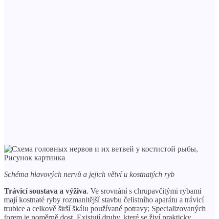
Schéma hlavových nervů a jejich větví u kostnatých ryb
Trávicí soustava a výživa
. Ve srovnání s chrupavčitými rybami
mají kostnaté ryby rozmanitější stavbu čelistního aparátu a trávicí
trubice a celkově širší škálu používané potravy; Specializovaných
forem je poměrně dost. Existují druhy, které se živí prakticky