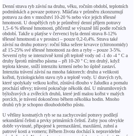
Denní strava ryb závisí na druhu, věku, ročním období, teplotních
podmínkách a povaze potravy. Mláďata v průměru zkonzumují
potravu za den v množství 10-20 % nebo více jejich tělesné
hmotnosti. U dospělých ryb je průměrný denní příjem potravy
1,5–6 % tělesné hmotnosti, přičemž se výrazně liší podle ročních
období. Takže u platýse v červenci byla denní strava 8-12%
tělesné hmotnosti a v prosinci – pouze 0,2-0,4%. Strava také
závisí na druhu potravy: roční štika sežere krvavce (chironomidy)
až 15-25% své tělesné hmotnosti za den a ryby – pouze 3-5%.
Severní ryby se intenzivně krmí při teplotě vody od -1 do -4 ° C a
druhy šprotů mírného pásma – při 10-20 ° C; ten druhý, když
teplota klesne, sníží intenzitu krmení nebo ho úplně zastaví.
Intenzita trávení závisí na mnoha faktorech: druhu a velikosti
kořisti, fyziologickém stavu ryb a teplotě vody. U dravých ryb,
které spolykaly velkou kořist, zůstává dlouho v žaludku a pomalu
prochází střevy; trávení pokračuje několik dní. U mírumilovných
býložravých a zvířecích druhů, které jedí malou kořist v malých
porcích, je trávení dokončeno během několika hodin. Mnoho
druhů ryb je schopno dlouhodobého půstu.
U většiny kostnatých ryb se na zachycování potravy podílejí
sekundární čelisti a prvky primárních čelistí. Zuby jsou obvykle
dobře vyvinuté, připojené k premaxilární, maxilární, zubní a
patrové kosti a vomeru; Během života dochází k nepravidelné