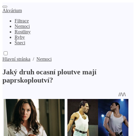
Akvárium
Filtrace
Nemoci
Rostliny
Ryby
Šneci
Hlavní stránka
/
Nemoci
Jaký druh ocasní ploutve mají
paprskoploutví?