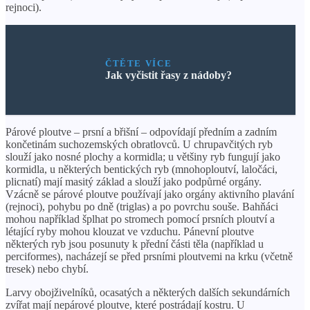
rejnoci).
ČTĚTE VÍCE
Jak vyčistit řasy z nádoby?
Párové ploutve – prsní a břišní – odpovídají předním a zadním
končetinám suchozemských obratlovců. U chrupavčitých ryb
slouží jako nosné plochy a kormidla; u většiny ryb fungují jako
kormidla, u některých bentických ryb (mnohoploutví, laločáci,
plicnatí) mají masitý základ a slouží jako podpůrné orgány.
Vzácně se párové ploutve používají jako orgány aktivního plavání
(rejnoci), pohybu po dně (triglas) a po povrchu souše. Bahňáci
mohou například šplhat po stromech pomocí prsních ploutví a
létající ryby mohou klouzat ve vzduchu. Pánevní ploutve
některých ryb jsou posunuty k přední části těla (například u
perciformes), nacházejí se před prsními ploutvemi na krku (včetně
tresek) nebo chybí.
Larvy obojživelníků, ocasatých a některých dalších sekundárních
zvířat mají nepárové ploutve, které postrádají kostru. U