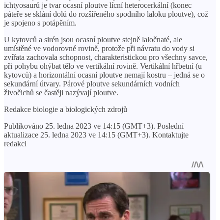
ichtyosaurů je tvar ocasní ploutve lícní heterocerkální (konec
páteře se sklání dolů do rozšířeného spodního laloku ploutve), což
je spojeno s potápěním.
U kytovců a sirén jsou ocasní ploutve stejně laločnaté, ale
umístěné ve vodorovné rovině, protože při návratu do vody si
zvířata zachovala schopnost, charakteristickou pro všechny savce,
při pohybu ohýbat tělo ve vertikální rovině. Vertikální hřbetní (u
kytovců) a horizontální ocasní ploutve nemají kostru – jedná se o
sekundární útvary. Párové ploutve sekundárních vodních
živočichů se častěji nazývají ploutve.
Redakce biologie a biologických zdrojů
Publikováno 25. ledna 2023 ve 14:15 (GMT+3). Poslední
aktualizace 25. ledna 2023 ve 14:15 (GMT+3). Kontaktujte
redakci