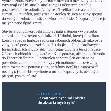
výměně zubů. Nové zuby rostou v mezerách mezi starými. Dravé
ryby mají zvláště silné a silné zuby; U některých druhů je
pozorována heterodonita (zuby se liší velikostí a tvarem např. u
sumců). U pluňáků, puchýřů a některých dalších se zuby spojují
do velkých zubních destiček; Mnoho zubů sledě, kapra a jehlice je
malých nebo úplně zmizí.
Stavba a pohyblivost čelistního aparátu a stupeň vývoje zubů
souvisí s potravinovou specializací. U druhů, které jedí velkou
kořist, vypadají hrabáče sedící na žaberních obloucích jako ostré
zuby, které pomáhají zatlačit kořist do jícnu. U planktožravých
forem (sleď, tolstolobik atd.) tvoří četné dlouhé a tenké hrabáče
žaberních oblouků síto, které zadržuje potravu, ale propouští vodu
do žaberních štěrbin. U některých benotravých druhů se na
posledním žaberním oblouku vyvíjejí mohutné hltanové zuby,
které rozmělňují potravu (ulity, schránky korýšů a ostnokožců,
rostliny); jsou dobře vyvinuté u mnoha kaprovitých, některých
platýsů, pyskounů atd.
ČTĚTE VÍCE
Jakou vodu bych měl přidat
do akvária mých ryb?