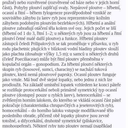
pružné) nebo rozvětvené (rozvětvené od báze nebo v jejich horní
části). Pohyby ploutví zajišťují svaly. Nepárové ploutve – hřbetní,
ocasní a řitní – během fylogeneze pravděpodobně vzniklé ze
souvislého záhybu (u larev ryb jsou reprezentovány kožním
záhybem podobným ploutvím bezlebkových). Hřbetní a anální
ploutve zabraňují otáčení těla kolem své osy. Jejich počet se liší
(hřbetní od 1 do 3, řitní 1–2; u některých ryb jsou za hřbetní a řitní
ploutví četné malé další ploutve) a funkce. Hřbetní ploutev
zástupců čeledi Prilipalových se tak proměňuje v přísavku, u ryb
rodu plachetnic plujících v blízkosti vodní hladiny ploutev slouží
jako plachta (dosahuje výšky 1,5 m); u samců u některých druhů
(čeleď Poeciliaceae) může být řitní ploutev přeměněna v
kopulační orgán – gonopodium. Za hřbetní ploutví některých
skupin ryb (lososové, sumci, characiny) se nachází tuková
ploutev, která nemá ploutvové paprsky. Ocasní ploutev funguje
jako vrtule. Má buď dvě stejné lopatky, nebo jednu z nich lze
prodloužit. Na základě umístění lopatek vzhledem ke konci páteře
se rozlišuje protocerkální neboli primárně symetrický typ ocasní
ploutve (dostupný pouze u rybích larev), heterocerkální – se
zvětšeným horním lalokem, do kterého se vkládá ocasní část páteř
pokračuje (charakteristika chrupavčitých a jeseterovitých ryb),
homocerkální – do horního laloku vstupuje modifikované tělo
posledního obratle, přičemž obě lopatky ploutve jsou zevně
totožné, a difycerkální, druhotně symetrické (plískavice,
mnohoopeřené). Některé ryby tuto ploutev nemají (například