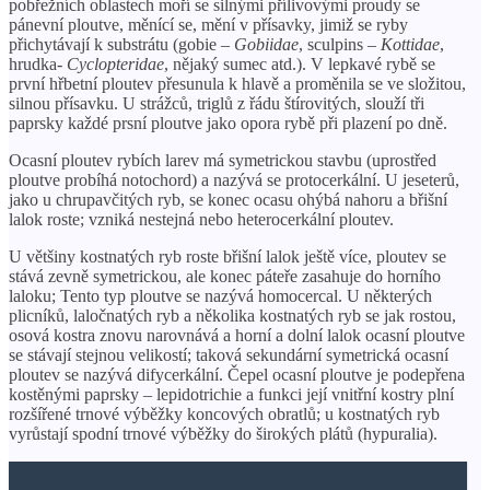
pobřežních oblastech moří se silnými přílivovými proudy se
pánevní ploutve, měnící se, mění v přísavky, jimiž se ryby
přichytávají k substrátu (gobie –
Gobiidae
, sculpins –
Kottidae
,
hrudka-
Cyclopteridae
, nějaký sumec atd.). V lepkavé rybě se
první hřbetní ploutev přesunula k hlavě a proměnila se ve složitou,
silnou přísavku. U strážců, triglů z řádu štírovitých, slouží tři
paprsky každé prsní ploutve jako opora rybě při plazení po dně.
Ocasní ploutev rybích larev má symetrickou stavbu (uprostřed
ploutve probíhá notochord) a nazývá se protocerkální. U jeseterů,
jako u chrupavčitých ryb, se konec ocasu ohýbá nahoru a břišní
lalok roste; vzniká nestejná nebo heterocerkální ploutev.
U většiny kostnatých ryb roste břišní lalok ještě více, ploutev se
stává zevně symetrickou, ale konec páteře zasahuje do horního
laloku; Tento typ ploutve se nazývá homocercal. U některých
plicníků, laločnatých ryb a několika kostnatých ryb se jak rostou,
osová kostra znovu narovnává a horní a dolní lalok ocasní ploutve
se stávají stejnou velikostí; taková sekundární symetrická ocasní
ploutev se nazývá difycerkální. Čepel ocasní ploutve je podepřena
kostěnými paprsky – lepidotrichie a funkci její vnitřní kostry plní
rozšířené trnové výběžky koncových obratlů; u kostnatých ryb
vyrůstají spodní trnové výběžky do širokých plátů (hypuralia).