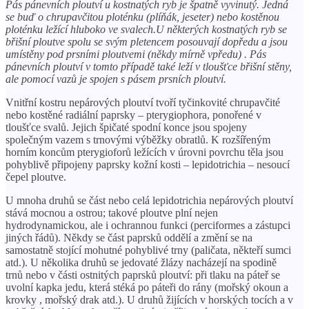
Pás pánevních ploutví u kostnatých ryb je špatně vyvinutý. Jedná
se buď o chrupavčitou ploténku (plíňák, jeseter) nebo kostěnou
ploténku ležící hluboko ve svalech.U některých kostnatých ryb se
břišní ploutve spolu se svým pletencem posouvají dopředu a jsou
umístěny pod prsními ploutvemi (někdy mírně vpředu) . Pás
pánevních ploutví v tomto případě také leží v tloušťce břišní stěny,
ale pomocí vazů je spojen s pásem prsních ploutví.
Vnitřní kostru nepárových ploutví tvoří tyčinkovité chrupavčité
nebo kostěné radiální paprsky – pterygiophora, ponořené v
tloušťce svalů. Jejich špičaté spodní konce jsou spojeny
společným vazem s trnovými výběžky obratlů. K rozšířeným
horním koncům pterygioforů ležících v úrovni povrchu těla jsou
pohyblivě připojeny paprsky kožní kosti – lepidotrichia – nesoucí
čepel ploutve.
U mnoha druhů se část nebo celá lepidotrichia nepárových ploutví
stává mocnou a ostrou; takové ploutve plní nejen
hydrodynamickou, ale i ochrannou funkci (perciformes a zástupci
jiných řádů). Někdy se část paprsků oddělí a změní se na
samostatně stojící mohutné pohyblivé trny (paličata, někteří sumci
atd.). U několika druhů se jedovaté žlázy nacházejí na spodině
trnů nebo v části ostnitých paprsků ploutví: při tlaku na páteř se
uvolní kapka jedu, která stéká po páteři do rány (mořský okoun a
krovky , mořský drak atd.). U druhů žijících v horských tocích a v