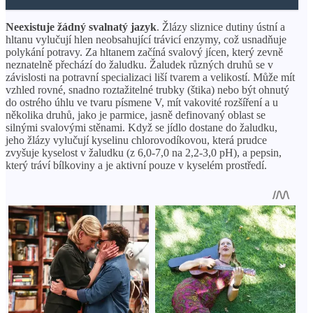
Neexistuje žádný svalnatý jazyk
. Žlázy sliznice dutiny ústní a
hltanu vylučují hlen neobsahující trávicí enzymy, což usnadňuje
polykání potravy. Za hltanem začíná svalový jícen, který zevně
neznatelně přechází do žaludku. Žaludek různých druhů se v
závislosti na potravní specializaci liší tvarem a velikostí. Může mít
vzhled rovné, snadno roztažitelné trubky (štika) nebo být ohnutý
do ostrého úhlu ve tvaru písmene V, mít vakovité rozšíření a u
několika druhů, jako je parmice, jasně definovaný oblast se
silnými svalovými stěnami. Když se jídlo dostane do žaludku,
jeho žlázy vylučují kyselinu chlorovodíkovou, která prudce
zvyšuje kyselost v žaludku (z 6,0-7,0 na 2,2-3,0 pH), a pepsin,
který tráví bílkoviny a je aktivní pouze v kyselém prostředí.