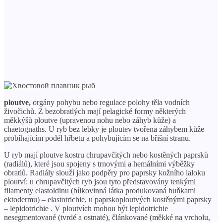
ploutve,
orgány pohybu nebo regulace polohy těla vodních
živočichů. Z bezobratlých mají pelagické formy některých
měkkýšů ploutve (upravenou nohu nebo záhyb kůže) a
chaetognaths. U ryb bez lebky je ploutev tvořena záhybem kůže
probíhajícím podél hřbetu a pohybujícím se na břišní stranu.
U ryb mají ploutve kostru chrupavčitých nebo kostěných paprsků
(radiálů), které jsou spojeny s trnovými a hemálními výběžky
obratlů. Radiály slouží jako podpěry pro paprsky kožního laloku
ploutví: u chrupavčitých ryb jsou tyto představovány tenkými
filamenty elastoidinu (bílkovinná látka produkovaná buňkami
ektodermu) – elastotrichie, u paprskoploutvých kostěnými paprsky
– lepidotrichie . V ploutvích mohou být lepidotrichie
nesegmentované (tvrdé a ostnaté), článkované (měkké na vrcholu,