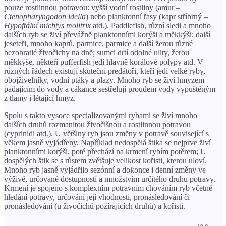
pouze rostlinnou potravou: vyšší vodní rostliny (amur –
Ctenopharyngodon idella
) nebo planktonní řasy (kapr stříbrný –
Hypoftální michtys molitrix
atd.). Paddlefish, různí sledi a mnoho
dalších ryb se živí převážně planktonními korýši a měkkýši; další
jeseteři, mnoho kaprů, parmice, parmice a další žerou různé
bezobratlé živočichy na dně; sumci drtí odolné ulity, žerou
měkkýše, někteří pufferfish jedí hlavně korálové polypy atd. V
různých řádech existují skuteční predátoři, kteří jedí velké ryby,
obojživelníky, vodní ptáky a plazy. Mnoho ryb se živí hmyzem
padajícím do vody a cákance sestřelují proudem vody vypuštěným
z tlamy i létající hmyz.
Spolu s takto vysoce specializovanými rybami se živí mnoho
dalších druhů rozmanitou živočišnou a rostlinnou potravou
(cyprinidi atd.). U většiny ryb jsou změny v potravě související s
věkem jasně vyjádřeny. Například nedospělá štika se nejprve živí
planktonními korýši, poté přechází na krmení rybím potěrem; U
dospělých štik se s růstem zvětšuje velikost kořisti, kterou uloví.
Mnoho ryb jasně vyjádřilo sezónní a dokonce i denní změny ve
výživě, určované dostupností a množstvím určitého druhu potravy.
Krmení je spojeno s komplexním potravním chováním ryb včetně
hledání potravy, určování její vhodnosti, pronásledování či
pronásledování (u živočichů požírajících druhů) a kořisti.