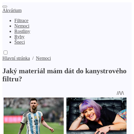
Akvárium
Filtrace
Nemoci
Rostliny
Ryby
Šneci
Hlavní stránka
/
Nemoci
Jaký materiál mám dát do kanystrového
filtru?