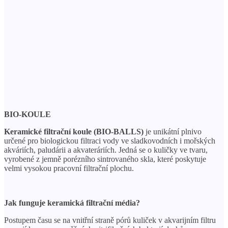
BIO-KOULE
Keramické filtrační koule (BIO-BALLS)
je unikátní plnivo
určené pro biologickou filtraci vody ve sladkovodních i mořských
akváriích, paludárii a akvateráriích. Jedná se o kuličky ve tvaru,
vyrobené z jemně porézního sintrovaného skla, které poskytuje
velmi vysokou pracovní filtrační plochu.
Jak funguje keramická filtrační média?
Postupem času se na vnitřní straně pórů kuliček v akvarijním filtru