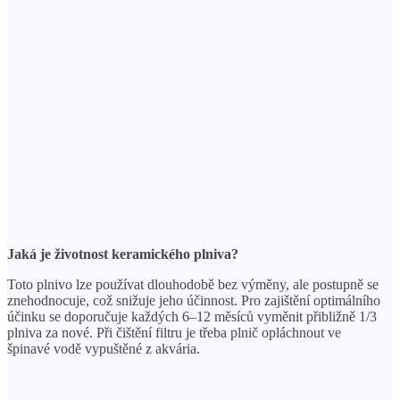
Jaká je životnost keramického plniva?
Toto plnivo lze používat dlouhodobě bez výměny, ale postupně se
znehodnocuje, což snižuje jeho účinnost. Pro zajištění optimálního
účinku se doporučuje každých 6–12 měsíců vyměnit přibližně 1/3
plniva za nové. Při čištění filtru je třeba plnič opláchnout ve
špinavé vodě vypuštěné z akvária.