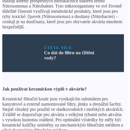
usazují kmeny prospěšných nitrifikačních bakterií druhů
Nitrosomonas a Nitrobakter. Tyto mikroorganismy ve své životně
důležité činnosti využívají metabolické produkty, které jsou pro
ryby toxické: čpavek (Nitrosomonas) a dusitany (Nitrobacter) –
oxidují je na dusičnany, které jsou pro obyvatele akvária mnohem
bezpečnější.
ČTĚTE VÍCE
Co dát do filtru na čištění
vody?
Jak používat keramickou výplň v akváriu?
Keramické filtrační koule jsou vynikajícím substrátem pro
kanystrové a externě namontované filtry, jímky a drenážní šachty.
Stejně vhodný pro použití ve sladkovodních i mořských akváriích.
Zvláště se doporučuje pro akvária s velkými rybami nebo akvária
s vysokou hustotou osídlení. Pro optimální výsledky by měly být
keramické kuličky umístěny za mechanickým filtračním médiem a