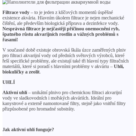
Filtrace vody
– to je jeden z klíčových momentů úspěšné
existence akvária. Hlavním úkolem filtrace je nejen mechanické
čištění, ale především biologická příprava a dezinfekce vody.
Nesprávná filtrace je nejčastěji příčinou onemocnění ryb,
špatného růstu akvarijních rostlin a vážných problémů s
řasami!
V současné době existuje obrovská škála úzce zaměřených plniv
pro filtraci akvarijní vody od předních světových výrobců, které
řeší specifické problémy, ale existují také tři hlavní typy filtračních
materiálů, které si poradí s hlavními problémy v akváriu –
Uhlí,
biokuličky a zeolit
.
UHLÍ
Aktivní uhlí
– unikátní plnivo pro chemickou filtraci akvarijní
vody ve sladkovodních i mořských akváriích. Ideální pro
kanystrové a externě namontované filtry, stejně jako vnitřní filtry
přizpůsobené pro hromadné substráty.
Jak aktivní uhlí funguje?