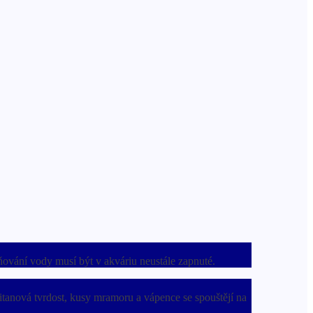
ňování vody musí být v akváriu neustále zapnuté.
čitanová tvrdost, kusy mramoru a vápence se spouštějí na