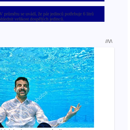
V průměru se uvádí, že pár jedinců potřebuje 6 litrů
hlednit velikost dospělých jedinců.