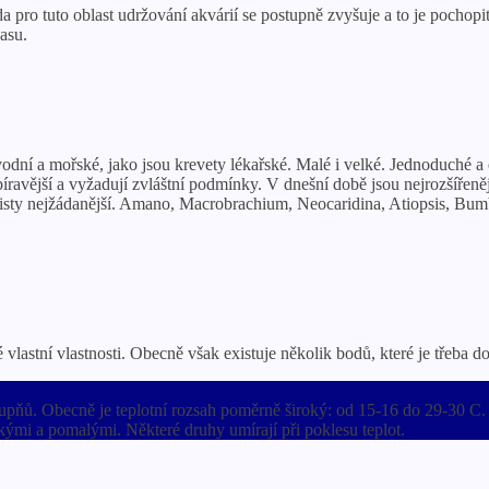
 pro tuto oblast udržování akvárií se postupně zvyšuje a to je pochopi
asu.
ovodní a mořské, jako jsou krevety lékařské. Malé i velké. Jednoduché
bíravější a vyžadují zvláštní podmínky. V dnešní době jsou nejrozšířeněj
risty nejžádanější. Amano, Macrobrachium, Neocaridina, Atiopsis, Bum
vlastní vlastnosti. Obecně však existuje několik bodů, které je třeba 
tupňů. Obecně je teplotní rozsah poměrně široký: od 15-16 do 29-30 C. K
kými a pomalými. Některé druhy umírají při poklesu teplot.