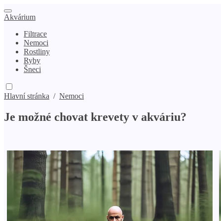
Akvárium
Filtrace
Nemoci
Rostliny
Ryby
Šneci
Hlavní stránka
/
Nemoci
Je možné chovat krevety v akváriu?