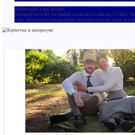
Objem vody a typ akvária.
Nejmenší krevetky lze umístit do akvária o objemu 3-5 litrů. Ne
vody. Kromě toho nezapomeňte na velikost krevet, ztratí se i ve