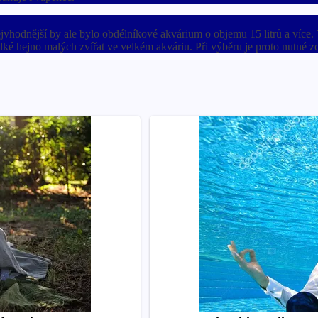
jvhodnější by ale bylo obdélníkové akvárium o objemu 15 litrů a více. 
lké hejno malých zvířat ve velkém akváriu. Při výběru je proto nutné zo