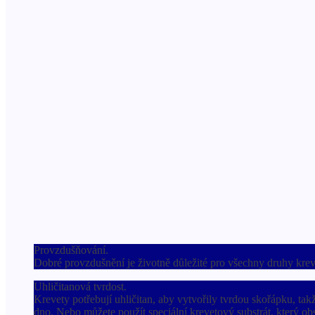
Provzdušňování.
Dobré provzdušnění je životně důležité pro všechny druhy krev
Uhličitanová tvrdost.
Krevety potřebují uhličitan, aby vytvořily tvrdou skořápku, ta
dno. Nebo můžete použít speciální krevetový substrát, který ob