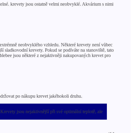
telné. krevety jsou ostatně velmi neobvyklé. Akvárium s nimi
 a extrémně neobvyklého vzhledu. Některé krevety není vůbec
ší sladkovodní krevety. Pokud se podíváte na stanoviště, tato
blebee jsou některé z nejaktivněji nakupovaných krevet pro
dodržovat po nákupu krevet jakéhokoli druhu.
revety jsou nejaktivnější při své optimální teplotě, ale