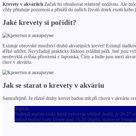
Krevety v akváriích
Začali ho obsahovat relativně nedávno. Ale móda
vždy přitahuje pozornost a přináší do našich životů dotek exotického j
Jaké krevety si pořídit?
Existuje obrovské množství druhů akvarijních krevet! Existují sladk
těžké udržet. Nevyžadují prakticky žádnou zvláštní péči. Jiné jsou vy
neobvyklá zvířata přivezená z Japonska, Číny a Indie jsou mezi akva
chov v akváriu.
Jak se starat o krevety v akváriu
Samozřejmě, že různé druhy krevet budou mít při chovu v akváriu své 
Teplota.
Nejlepší teplota vody, která vyhovuje většině druhů, je 20-27 s
pokud teplota vody klesne pod 19-20 stupňů, stanou se letargic