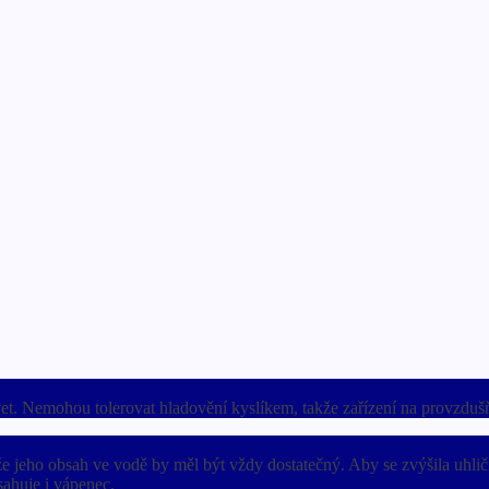
et. Nemohou tolerovat hladovění kyslíkem, takže zařízení na provzduš
kže jeho obsah ve vodě by měl být vždy dostatečný. Aby se zvýšila uhli
sahuje i vápenec.