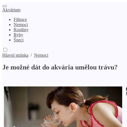
Akvárium
Filtrace
Nemoci
Rostliny
Ryby
Šneci
Hlavní stránka
/
Nemoci
Je možné dát do akvária umělou trávu?