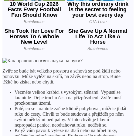
Zvíře se bude bát velkého prostoru a schová se pod židli nebo
pohovku. Může vylézt na skříň, na závěs nebo na strop. Bude
těžké ho získat nebo chytit.
Vezměte velkou krabici s vysokými stěnami. Vypustí se
tarantule. Dejte trochu času na přizpůsobení. Zvíře musí
prozkoumat území.
Poté, co se tarantule začne klidně pohybovat, můžete jí dát
ruku do cesty. Chvíli to bude studovat a přejíždět po něm
svými měkkými pedipalpy. V tuto chvíli je hlavní
nepropadat panice, neodtahovat ruku, neděsit se.
Když vám pavouk vyleze na dlaň nebo na hřbet ruky,
můžete ho mírně zvednout. Bude se stále pohybovat;