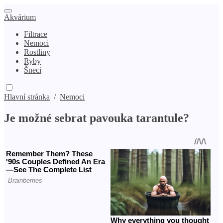
Akvárium
Filtrace
Nemoci
Rostliny
Ryby
Šneci
Hlavní stránka
/
Nemoci
Je možné sebrat pavouka tarantule?