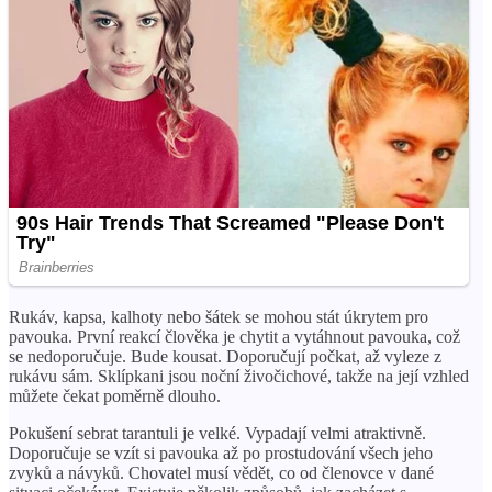
Rukáv, kapsa, kalhoty nebo šátek se mohou stát úkrytem pro
pavouka. První reakcí člověka je chytit a vytáhnout pavouka, což
se nedoporučuje. Bude kousat. Doporučují počkat, až vyleze z
rukávu sám. Sklípkani jsou noční živočichové, takže na její vzhled
můžete čekat poměrně dlouho.
Pokušení sebrat tarantuli je velké. Vypadají velmi atraktivně.
Doporučuje se vzít si pavouka až po prostudování všech jeho
zvyků a návyků. Chovatel musí vědět, co od členovce v dané