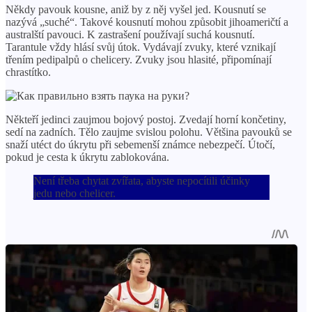
Někdy pavouk kousne, aniž by z něj vyšel jed. Kousnutí se
nazývá „suché“. Takové kousnutí mohou způsobit jihoameričtí a
australští pavouci. K zastrašení používají suchá kousnutí.
Tarantule vždy hlásí svůj útok. Vydávají zvuky, které vznikají
třením pedipalpů o chelicery. Zvuky jsou hlasité, připomínají
chrastítko.
Někteří jedinci zaujmou bojový postoj. Zvedají horní končetiny,
sedí na zadních. Tělo zaujme svislou polohu. Většina pavouků se
snaží utéct do úkrytu při sebemenší známce nebezpečí. Útočí,
pokud je cesta k úkrytu zablokována.
Není třeba chytat zvířata, abyste nepocítili účinky
jedu nebo chelicer.