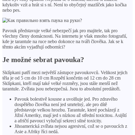
kdykoliv vzít a hrát si s ní. Není to obyčejný mazlíček jako kočka
nebo pes.
Pavouk představuje velké nebezpečí jak pro majitele, tak pro
všechny členy domácnosti. Na internetu je však mnoho fotografií,
kde je tarantule na ruce nebo dokonce na tváři člověka. Jak se k
těmto akcím vyjadřují odborníci?
Je možné sebrat pavouka?
Sklípkani patří mezi největší zástupce pavoukovců. Velikost jejich
těla je od 5 cm do 10 cm Rozpětí končetin od 12 cm do 28 cm
Sklípkani, kteří mají také velké rozměry, jsou stále menší než
tarantule. Zvířata jsou nebezpečná. Jsou to absolutní predátoři.
Pavouk bolestivě kousne a uvolňuje jed. Pro zdravého
dospělého člověka není jed smrtelný, ale pro dítě
představuje velkou hrozbu. Tarantule, které pocházejí z
Jižní Ameriky, mají jed s nízkou až střední toxicitou. Asijští
a afričtí pavouci vylučují sekreci silné toxicity.
Jihoamerická zvířata nejsou agresivní, což se o pavoucích z
Asie a Afriky říci nedá.