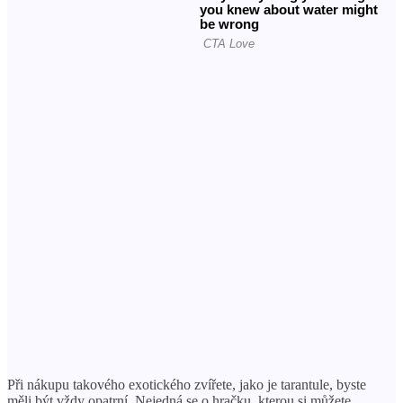
Při nákupu takového exotického zvířete, jako je tarantule, byste
měli být vždy opatrní. Nejedná se o hračku, kterou si můžete