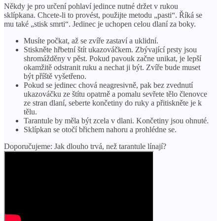
Někdy je pro určení pohlaví jedince nutné držet v rukou
sklípkana. Chcete-li to provést, použijte metodu „pasti“. Říká se
mu také „stisk smrti“. Jedinec je uchopen celou dlaní za boky.
Musíte počkat, až se zvíře zastaví a uklidní.
Stiskněte hřbetní štít ukazováčkem. Zbývající prsty jsou
shromážděny v pěst. Pokud pavouk začne unikat, je lepší
okamžitě odstranit ruku a nechat ji být. Zvíře bude muset
být příště vyšetřeno.
Pokud se jedinec chová neagresivně, pak bez zvednutí
ukazováčku ze štítu opatrně a pomalu sevřete tělo členovce
ze stran dlaní, seberte končetiny do ruky a přitiskněte je k
tělu.
Tarantule by měla být zcela v dlani. Končetiny jsou ohnuté.
Sklípkan se otočí břichem nahoru a prohlédne se.
Doporučujeme: Jak dlouho trvá, než tarantule línají?