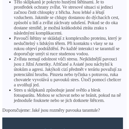
Tělo sklípkanů je pokryto hustými štětinami. Je to
prostředek ochrany zvířat. Ve stresové situaci si jedinci
začnou čistit chloupky z břicha. Jsou lehké a létají
vzduchem. Jakmile se chlupy dostanou do dýchacích cest,
způsobí u lidí a zvířat záchvaty udušení. Pokud se do oka
dostane strniště, je možná krátkodobá ztráta zraku s
následnými komplikacemi.
Pavoučí štětiny se skládají z komplexního proteinu, který je
neslučitelný s lidským tělem. Při kontaktu s vlasy se na
rukou objeví podráždění. Po každé interakci se tarantulí se
doporučuje umýt si ruce studenou vodou.
Zvířata nemají odolnost vůči stresu. Nejklidnější pavouci
jsou z Jižní Ameriky. Afričané a Asiaté jsou náchylní k
útokům a agresi. Jakýkoli cizí předmět v teráriu považují za
potenciální hrozbu. Pinzeta nebo tyčinka s potravou, ruka
chovatele vyvolává u pavouků stres. Útočí pomocí chelicer
a uvolňují jed.
Stres u sklípkanů způsobuje jasné světlo a blesk
fotoaparátu. Mohou se schovat nebo se bránit, pokud na ně
jednoduše fouknete nebo se jich dotknete štětcem.
Doporučujeme: Jaké jsou rozměry pavouka tarantule?