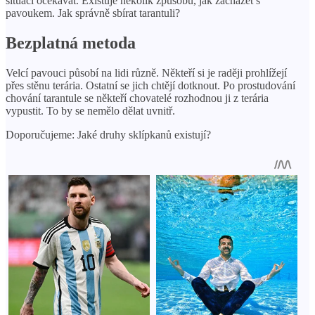
situaci očekávat. Existuje několik způsobů, jak zacházet s
pavoukem. Jak správně sbírat tarantuli?
Bezplatná metoda
Velcí pavouci působí na lidi různě. Někteří si je raději prohlížejí
přes stěnu terária. Ostatní se jich chtějí dotknout. Po prostudování
chování tarantule se někteří chovatelé rozhodnou ji z terária
vypustit. To by se nemělo dělat uvnitř.
Doporučujeme: Jaké druhy sklípkanů existují?