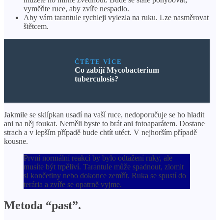
vyměňte ruce, aby zvíře nespadlo.
Aby vám tarantule rychleji vylezla na ruku. Lze nasměrovat
štětcem.
ČTĚTE VÍCE
Co zabíjí Mycobacterium
tuberculosis?
Jakmile se sklípkan usadí na vaší ruce, nedoporučuje se ho hladit
ani na něj foukat. Neměli byste to brát ani fotoaparátem. Dostane
strach a v lepším případě bude chtít utéct. V nejhorším případě
kousne.
První normální reakcí by bylo odtažení ruky, ale
musíte být trpěliví. Tarantule může spadnout, zlomit
si končetiny nebo dokonce zemřít. Ruka se spustí do
terária a zvíře se opatrně vyjme.
Metoda “past”.