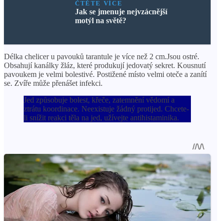
ČTĚTE VÍCE
Jak se jmenuje nejvzácnější
motýl na světě?
Délka chelicer u pavouků tarantule je více než 2 cm.Jsou ostré.
Obsahují kanálky žláz, které produkují jedovatý sekret. Kousnutí
pavoukem je velmi bolestivé. Postižené místo velmi oteče a zanítí
se. Zvíře může přenášet infekci.
Jed způsobuje bolest, křeče, zatemnění vědomí a
ztrátu koordinace. Neexistuje žádný protijed. Chcete-
li snížit reakci těla na jed, užívejte antihistaminika.