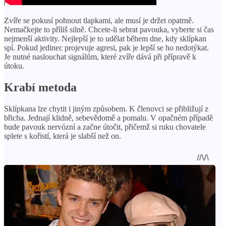
Zvíře se pokusí pohnout tlapkami, ale musí je držet opatrně.
Nemačkejte to příliš silně. Chcete-li sebrat pavouka, vyberte si čas
nejmenší aktivity. Nejlepší je to udělat během dne, kdy sklípkan
spí. Pokud jedinec projevuje agresi, pak je lepší se ho nedotýkat.
Je nutné naslouchat signálům, které zvíře dává při přípravě k
útoku.
Krabí metoda
Sklípkana lze chytit i jiným způsobem. K členovci se přibližují z
břicha. Jednají klidně, sebevědomě a pomalu. V opačném případě
bude pavouk nervózní a začne útočit, přičemž si ruku chovatele
splete s kořistí, která je slabší než on.