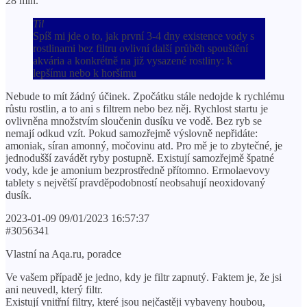
28 min.
Til
Spíš mi jde o to, jak první 3-4 dny existence vody s
rostlinami bez filtru ovlivní další průběh spouštění
akvária a konkrétně na již vysazené rostliny: k
lepšímu nebo k horšímu
Nebude to mít žádný účinek. Zpočátku stále nedojde k rychlému
růstu rostlin, a to ani s filtrem nebo bez něj. Rychlost startu je
ovlivněna množstvím sloučenin dusíku ve vodě. Bez ryb se
nemají odkud vzít. Pokud samozřejmě výslovně nepřidáte:
amoniak, síran amonný, močovinu atd. Pro mě je to zbytečné, je
jednodušší zavádět ryby postupně. Existují samozřejmě špatné
vody, kde je amonium bezprostředně přítomno. Ermolaevovy
tablety s největší pravděpodobností neobsahují neoxidovaný
dusík.
2023-01-09 09/01/2023 16:57:37
#3056341
Vlastní na Aqa.ru, poradce
Ve vašem případě je jedno, kdy je filtr zapnutý. Faktem je, že jsi
ani neuvedl, který filtr.
Existují vnitřní filtry, které jsou nejčastěji vybaveny houbou,