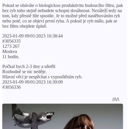
Pokud se obáváte o biologickou produktivitu budoucího filtru, pak
bez ryb toho stejně nebudete schopni dosáhnout. Nezáleží tedy na
tom, kdy přesně filtr spustíte. Je to možné před nastěhováním ryb
nebo poté, co se objeví první ryba. A pokud je ryb málo, pak se
bez filtru obejdete úplně.
2023-01-09 09/01/2023 16:38:44
#3056335
1273 267
Moskva
11 hodin.
Počkal bych 2-3 dny a ušetřil
Rozhodně se nic neděje.
Hlavní věcí je nespěchat s vypouštěním ryb.
2023-01-09 09/01/2023 16:39:09
#3056336