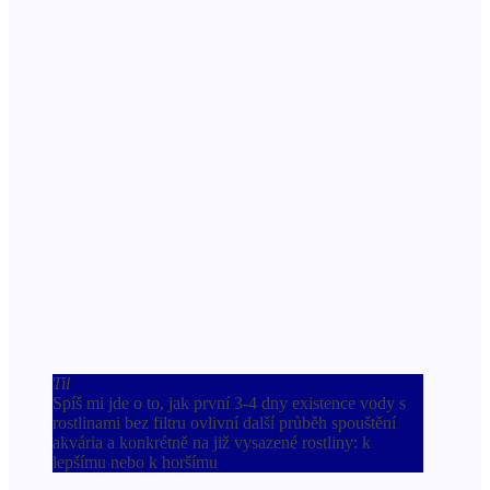
Til
Spíš mi jde o to, jak první 3-4 dny existence vody s
rostlinami bez filtru ovlivní další průběh spouštění
akvária a konkrétně na již vysazené rostliny: k
lepšímu nebo k horšímu