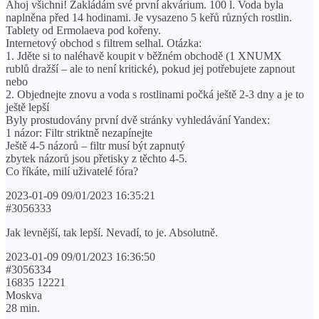
Ahoj všichni! Zakládám své první akvárium. 100 l. Voda byla
naplněna před 14 hodinami. Je vysazeno 5 keřů různých rostlin.
Tablety od Ermolaeva pod kořeny.
Internetový obchod s filtrem selhal. Otázka:
1. Jděte si to naléhavě koupit v běžném obchodě (1 XNUMX
rublů dražší – ale to není kritické), pokud jej potřebujete zapnout
nebo
2. Objednejte znovu a voda s rostlinami počká ještě 2-3 dny a je to
ještě lepší
Byly prostudovány první dvě stránky vyhledávání Yandex:
1 názor: Filtr striktně nezapínejte
Ještě 4-5 názorů – filtr musí být zapnutý
zbytek názorů jsou přetisky z těchto 4-5.
Co říkáte, milí uživatelé fóra?
2023-01-09 09/01/2023 16:35:21
#3056333
Jak levnější, tak lepší. Nevadí, to je. Absolutně.
2023-01-09 09/01/2023 16:36:50
#3056334
16835 12221
Moskva
28 min.