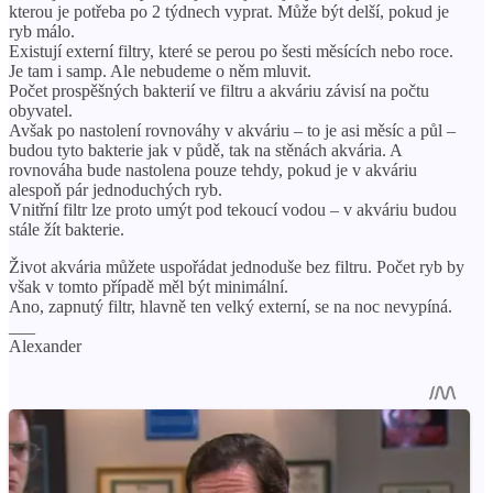
kterou je potřeba po 2 týdnech vyprat. Může být delší, pokud je
ryb málo.
Existují externí filtry, které se perou po šesti měsících nebo roce.
Je tam i samp. Ale nebudeme o něm mluvit.
Počet prospěšných bakterií ve filtru a akváriu závisí na počtu
obyvatel.
Avšak po nastolení rovnováhy v akváriu – to je asi měsíc a půl –
budou tyto bakterie jak v půdě, tak na stěnách akvária. A
rovnováha bude nastolena pouze tehdy, pokud je v akváriu
alespoň pár jednoduchých ryb.
Vnitřní filtr lze proto umýt pod tekoucí vodou – v akváriu budou
stále žít bakterie.
Život akvária můžete uspořádat jednoduše bez filtru. Počet ryb by
však v tomto případě měl být minimální.
Ano, zapnutý filtr, hlavně ten velký externí, se na noc nevypíná.
___
Alexander