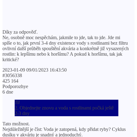
Díky za odpověď.
Ne, osobně moc nespěchám, jakmile to jde, tak to jde. Jde mi
spíše o to, jak první 3-4 dny existence vody s rostlinami bez filtru
ovlivní další průběh spouštění akvária a konkrétně již vysazených
rostlin: k lepšímu nebo k horšímu? A pokud k horšímu, tak jak
kritické?
2023-01-09 09/01/2023 16:43:50
#3056338
425 164
Podporozhye
6 dne
Til
2. Objednejte znovu a voda s rostlinami počká ještě
2-3 dny
Tato možnost.
Nejdůležitější je číst: Voda je zatopená, kdy přidat ryby? Cyklus
dusíku v akváriu je snadný a jednoduchý.