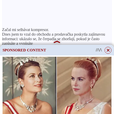
Začal mi selhávat kompresor.
Dnes jsem to vzal do obchodu a prodavačka poskytla zajímavou
informaci: ukázalo se, že čerpadla se zhoršují, pokud je často
zapínáte a vypínáte
To znamená, že ho nemůžete vypnout ani při krmení. Abych byl
SPONSORED CONTENT
upřímný, těžko si umím představit, jak můžete krmit ryby ve 240
litrech se vzduchem, a neznám jediného člověka, který by to dělal.
ČTĚTE VÍCE
O které ryby je nejjednodušší
pečovat?
Zkrátka vás chci poprosit o radu.
A na stejné téma jsem se chtěl zeptat, jestli se tyto kompresory dají