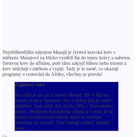
Nejoblíbenějším nápojem Masajů je čerstvá kravská krev s
mlékem. Masajové na blízko vystřelí šíp do tepny krávy a naberou
čerstvou krev do džbánu, poté ránu zakryjí hlínou nebo trusem a
krev smíchají s mlékem a vypijí. Tady je to samé, co ukazují
programy o cestování do Afriky, všechno je pravda!
Zajímavý fakt:
Na světě je jen asi 1 milion Masajů. 99 % žije na
hranici Keni a Tanzanie. Ale 1 milion lidí je velmi
přibližné. Tam může být chyba 50% v libovolném
směru. Obtížnost masajského sčítání je v tom, že se
jedná o polokočovný národ, který se neustále
pohybuje po savaně. Také nemají a nikdy neměli
pasy.