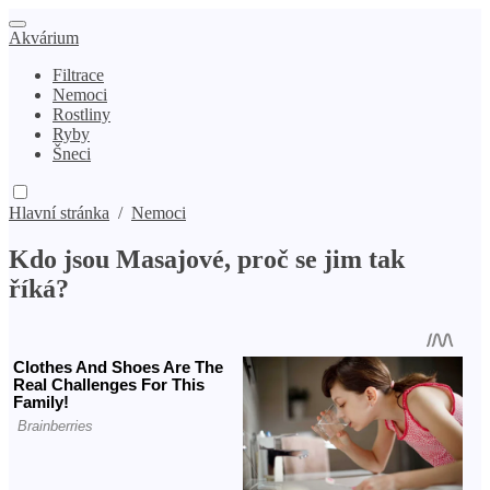
Akvárium
Filtrace
Nemoci
Rostliny
Ryby
Šneci
Hlavní stránka
/
Nemoci
Kdo jsou Masajové, proč se jim tak
říká?