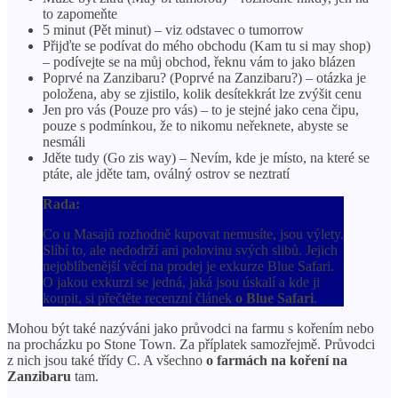
to zapomeňte
5 minut (Pět minut) – viz odstavec o tumorrow
Přijďte se podívat do mého obchodu (Kam tu si may shop)
– podívejte se na můj obchod, řeknu vám to jako blázen
Poprvé na Zanzibaru? (Poprvé na Zanzibaru?) – otázka je
položena, aby se zjistilo, kolik desítekkrát lze zvýšit cenu
Jen pro vás (Pouze pro vás) – to je stejné jako cena čipu,
pouze s podmínkou, že to nikomu neřeknete, abyste se
nesmáli
Jděte tudy (Go zis way) – Nevím, kde je místo, na které se
ptáte, ale jděte tam, oválný ostrov se neztratí
Rada:
Co u Masajů rozhodně kupovat nemusíte, jsou výlety.
Slíbí to, ale nedodrží ani polovinu svých slibů. Jejich
nejoblíbenější věcí na prodej je exkurze Blue Safari.
O jakou exkurzi se jedná, jaká jsou úskalí a kde ji
koupit, si přečtěte recenzní článek
o Blue Safari
.
Mohou být také nazýváni jako průvodci na farmu s kořením nebo
na procházku po Stone Town. Za příplatek samozřejmě. Průvodci
z nich jsou také třídy C. A všechno
o farmách na koření na
Zanzibaru
tam.