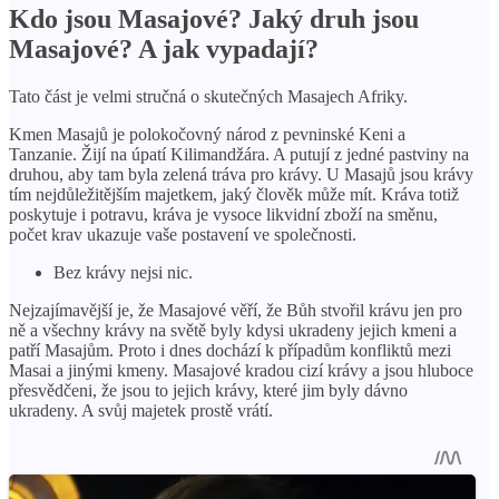
Kdo jsou Masajové? Jaký druh jsou
Masajové? A jak vypadají?
Tato část je velmi stručná o skutečných Masajech Afriky.
Kmen Masajů je polokočovný národ z pevninské Keni a
Tanzanie. Žijí na úpatí Kilimandžára. A putují z jedné pastviny na
druhou, aby tam byla zelená tráva pro krávy. U Masajů jsou krávy
tím nejdůležitějším majetkem, jaký člověk může mít. Kráva totiž
poskytuje i potravu, kráva je vysoce likvidní zboží na směnu,
počet krav ukazuje vaše postavení ve společnosti.
Bez krávy nejsi nic.
Nejzajímavější je, že Masajové věří, že Bůh stvořil krávu jen pro
ně a všechny krávy na světě byly kdysi ukradeny jejich kmeni a
patří Masajům. Proto i dnes dochází k případům konfliktů mezi
Masai a jinými kmeny. Masajové kradou cizí krávy a jsou hluboce
přesvědčeni, že jsou to jejich krávy, které jim byly dávno
ukradeny. A svůj majetek prostě vrátí.