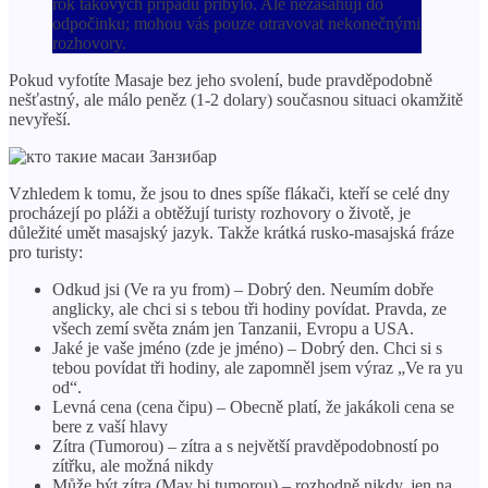
rok takových případů přibylo. Ale nezasahují do
odpočinku; mohou vás pouze otravovat nekonečnými
rozhovory.
Pokud vyfotíte Masaje bez jeho svolení, bude pravděpodobně
nešťastný, ale málo peněz (1-2 dolary) současnou situaci okamžitě
nevyřeší.
Vzhledem k tomu, že jsou to dnes spíše flákači, kteří se celé dny
procházejí po pláži a obtěžují turisty rozhovory o životě, je
důležité umět masajský jazyk. Takže krátká rusko-masajská fráze
pro turisty:
Odkud jsi (Ve ra yu from) – Dobrý den. Neumím dobře
anglicky, ale chci si s tebou tři hodiny povídat. Pravda, ze
všech zemí světa znám jen Tanzanii, Evropu a USA.
Jaké je vaše jméno (zde je jméno) – Dobrý den. Chci si s
tebou povídat tři hodiny, ale zapomněl jsem výraz „Ve ra yu
od“.
Levná cena (cena čipu) – Obecně platí, že jakákoli cena se
bere z vaší hlavy
Zítra (Tumorou) – zítra a s největší pravděpodobností po
zítřku, ale možná nikdy
Může být zítra (May bi tumorou) – rozhodně nikdy, jen na