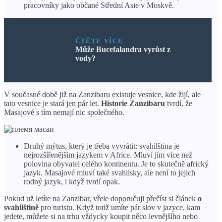
pracovníky jako občané Střední Asie v Moskvě.
ČTĚTE VÍCE
Může Bucefalandra vyrůst z
vody?
V současné době již na Zanzibaru existuje vesnice, kde žijí, ale
tato vesnice je stará jen pár let.
Historie Zanzibaru
tvrdí, že
Masajové s tím nemají nic společného.
Druhý mýtus, který je třeba vyvrátit: svahilština je
nejrozšířenějším jazykem v Africe. Mluví jím více než
polovina obyvatel celého kontinentu. Je to skutečně africký
jazyk. Masajové mluví také svahilsky, ale není to jejich
rodný jazyk, i když tvrdí opak.
Pokud už letíte na Zanzibar, vřele doporučuji přečíst si článek
o
svahilštině
pro turistu. Když totiž umíte pár slov v jazyce, kam
jedete, můžete si na trhu vždycky koupit něco levnějšího nebo