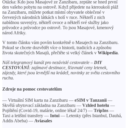
Otázka: Kdo jsou Masajové ze Zanzibaru, zeptáte se hned první
den vašeho pobytu na ostrově. Když přijedete na kteroukoli pláž
na Zanzibaru, můžete potkat místní obyvatele oblečené v
červených národních látkách s holí v ruce. Někteří z nich
nabídnou suvenýry, někteří ovoce a někteří své služby jako
průvodce a průvodce po ostrově. To jsou Masajové, kmenový
národ Afriky.
V tomto článku vám povím konkrétně o Masajech na Zanzibaru.
Pokud se chcete dozvědět více o historii, tradicích a způsobu
života skutečných Masajů, přečtěte si velký článek v
Wikipedia
.
Náš telegramový kanál pro nezávislé cestovatele –
DIY
CESTOVÁNÍ
: zajímavé destinace, šťavnaté ceny letenek,
zájezdy, které jsou levnější na krádež, novinky ze světa cestovního
ruchu.
Zdroje na pomoc cestovatelům
— Virtuální SIM karta na Zanzibaru —
eSIM v Tanzanii
—
Skvělá ubytovací základna na Zanzibaru —
Vzhled hotelu
—
Pojištění (Covid-19, malárie, online lékař 24/7) —
TripIns
—
Taxi a letištní transfery —
Intui
— Letenky (přes Istanbul, Dauhá,
Addis Abeba) —
Aviasales