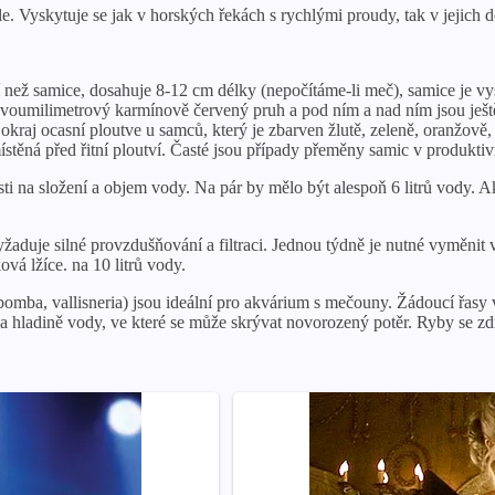
 Vyskytuje se jak v horských řekách s rychlými proudy, tak v jejich dol
jší než samice, dosahuje 8-12 cm délky (nepočítáme-li meč), samice je v
dvoumilimetrový karmínově červený pruh a pod ním a nad ním jsou ještě
kraj ocasní ploutve u samců, který je zbarven žlutě, zeleně, oranžově,
těná před řitní ploutví. Časté jsou případy přeměny samic v produktivní
i na složení a objem vody. Na pár by mělo být alespoň 6 litrů vody. 
žaduje silné provzdušňování a filtraci. Jednou týdně je nutné vyměni
vá lžíce. na 10 litrů vody.
abomba, vallisneria) jsou ideální pro akvárium s mečouny. Žádoucí řas
na hladině vody, ve které se může skrývat novorozený potěr. Ryby se zdr