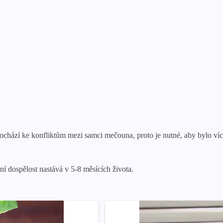
chází ke konfliktům mezi samci mečouna, proto je nutné, aby bylo ví
í dospělost nastává v 5-8 měsících života.