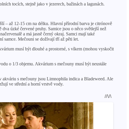
ních tocích, stejně jako v jezerech, bažinách a lagunách.
yšší – až 12-15 cm na délku. Hlavní přírodní barva je citrónově
 dva úzké červené pruhy. Samice jsou o něco světlejší než
 načervenalě a má jasně černý okraj. Samci mají také
 samce. Mečouni se dožívají tří až pěti let.
Akvárium musí být dlouhé a prostorné, s víkem (mohou vyskočit
t vodu o 1/3 objemu. Akvárium s mečouny musí být neustále
y v akváriu s mečouny jsou Limnophila indica a Bladeweed. Ale
žují ve střední a horní vrstvě vody.