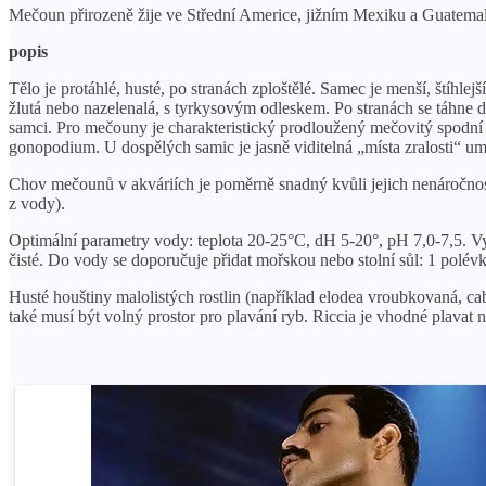
Mečoun přirozeně žije ve Střední Americe, jižním Mexiku a Guatemale.
popis
Tělo je protáhlé, husté, po stranách zploštělé. Samec je menší, štíhle
žlutá nebo nazelenalá, s tyrkysovým odleskem. Po stranách se táhne 
samci. Pro mečouny je charakteristický prodloužený mečovitý spodní o
gonopodium. U dospělých samic je jasně viditelná „místa zralosti“ umís
Chov mečounů v akváriích je poměrně snadný kvůli jejich nenáročnost
z vody).
Optimální parametry vody: teplota 20-25°C, dH 5-20°, pH 7,0-7,5. Vy
čisté. Do vody se doporučuje přidat mořskou nebo stolní sůl: 1 polévko
Husté houštiny malolistých rostlin (například elodea vroubkovaná, c
také musí být volný prostor pro plavání ryb. Riccia je vhodné plavat 