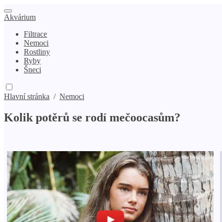
Akvárium
Filtrace
Nemoci
Rostliny
Ryby
Šneci
Hlavní stránka
/
Nemoci
Kolik potěrů se rodí mečoocasům?