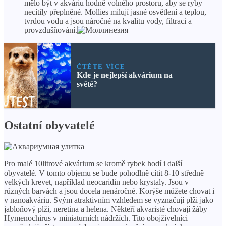
mělo být v akváriu hodně volného prostoru, aby se ryby
necítily přeplněné. Mollies milují jasné osvětlení a teplou,
tvrdou vodu a jsou náročné na kvalitu vody, filtraci a
provzdušňování.
ČTĚTE VÍCE
Kde je nejlepší akvárium na
světě?
Ostatní obyvatelé
Pro malé 10litrové akvárium se kromě rybek hodí i další
obyvatelé. V tomto objemu se bude pohodlně cítit 8-10 středně
velkých krevet, například neocaridin nebo krystaly. Jsou v
různých barvách a jsou docela nenáročné. Korýše můžete chovat i
v nanoakváriu. Svým atraktivním vzhledem se vyznačují plži jako
jabloňový plži, neretina a helena. Někteří akvaristé chovají žáby
Hymenochirus v miniaturních nádržích. Tito obojživelníci