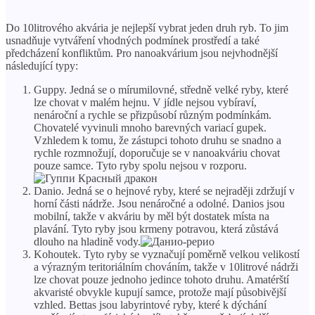
Do 10litrového akvária je nejlepší vybrat jeden druh ryb. To jim
usnadňuje vytváření vhodných podmínek prostředí a také
předcházení konfliktům. Pro nanoakvárium jsou nejvhodnější
následující typy:
Guppy. Jedná se o mírumilovné, středně velké ryby, které
lze chovat v malém hejnu. V jídle nejsou vybíraví,
nenároční a rychle se přizpůsobí různým podmínkám.
Chovatelé vyvinuli mnoho barevných variací gupek.
Vzhledem k tomu, že zástupci tohoto druhu se snadno a
rychle rozmnožují, doporučuje se v nanoakváriu chovat
pouze samce. Tyto ryby spolu nejsou v rozporu.
Danio. Jedná se o hejnové ryby, které se nejraději zdržují v
horní části nádrže. Jsou nenáročné a odolné. Danios jsou
mobilní, takže v akváriu by měl být dostatek místa na
plavání. Tyto ryby jsou krmeny potravou, která zůstává
dlouho na hladině vody.
Kohoutek. Tyto ryby se vyznačují poměrně velkou velikostí
a výrazným teritoriálním chováním, takže v 10litrové nádrži
lze chovat pouze jednoho jedince tohoto druhu. Amatérští
akvaristé obvykle kupují samce, protože mají působivější
vzhled. Bettas jsou labyrintové ryby, které k dýchání