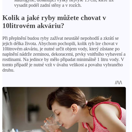
vysadit podél zadní stěny a v rozích.
Kolik a jaké ryby můžete chovat v
10litrovém akváriu?
Při přeplnění budou ryby zažívat neustálé nepohodlí a zkrátí se
jejich délka života. Abychom pochopili, kolik ryb lze chovat v
10litrovém akváriu, je nutné určit objem vody, který zůstane po
naplnění nádrže zeminou, dekoracemi, prvky vnitřního vybavení a
rostlinami. Na jedince by mělo připadat minimálně 1 litru vody. V
tomto případě je nutné vzít v úvahu velikost a povahu vybraného
druhu.