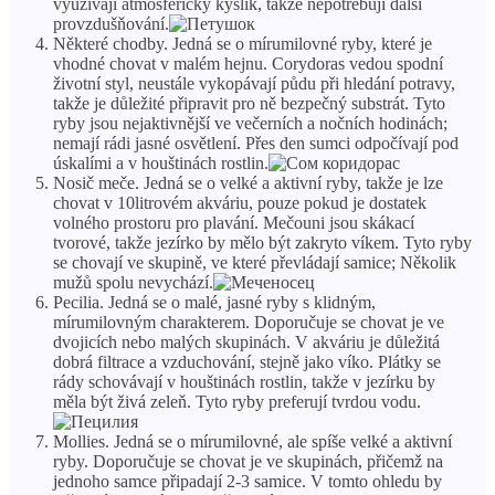
využívají atmosférický kyslík, takže nepotřebují další
provzdušňování.
Některé chodby. Jedná se o mírumilovné ryby, které je
vhodné chovat v malém hejnu. Corydoras vedou spodní
životní styl, neustále vykopávají půdu při hledání potravy,
takže je důležité připravit pro ně bezpečný substrát. Tyto
ryby jsou nejaktivnější ve večerních a nočních hodinách;
nemají rádi jasné osvětlení. Přes den sumci odpočívají pod
úskalími a v houštinách rostlin.
Nosič meče. Jedná se o velké a aktivní ryby, takže je lze
chovat v 10litrovém akváriu, pouze pokud je dostatek
volného prostoru pro plavání. Mečouni jsou skákací
tvorové, takže jezírko by mělo být zakryto víkem. Tyto ryby
se chovají ve skupině, ve které převládají samice; Několik
mužů spolu nevychází.
Pecilia. Jedná se o malé, jasné ryby s klidným,
mírumilovným charakterem. Doporučuje se chovat je ve
dvojicích nebo malých skupinách. V akváriu je důležitá
dobrá filtrace a vzduchování, stejně jako víko. Plátky se
rády schovávají v houštinách rostlin, takže v jezírku by
měla být živá zeleň. Tyto ryby preferují tvrdou vodu.
Mollies. Jedná se o mírumilovné, ale spíše velké a aktivní
ryby. Doporučuje se chovat je ve skupinách, přičemž na
jednoho samce připadají 2-3 samice. V tomto ohledu by