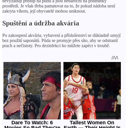
nevyžadují přístup na půdu a jsou nenároční na podmínky
prostředí. Je však třeba pamatovat na to, že pokud nádoba není
zakryta víkem, její obyvatelé mohou uniknout.
Spuštění a údržba akvária
Po zakoupení akvária, vybavení a příslušenství se důkladně umyjí
bez použití saponátů. Půda se promyje přes síto, aby se odstranil
prach a nečistoty. Pro dezinfekci ho můžete zapéct v troubě.