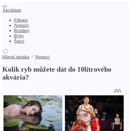
Akvárium
Filtrace
Nemoci
Rostliny
Ryby
Šneci
Hlavní stránka
/
Nemoci
Kolik ryb můžete dát do 10litrového
akvária?