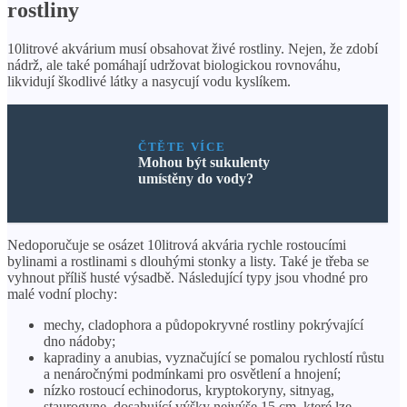
rostliny
10litrové akvárium musí obsahovat živé rostliny. Nejen, že zdobí
nádrž, ale také pomáhají udržovat biologickou rovnováhu,
likvidují škodlivé látky a nasycují vodu kyslíkem.
ČTĚTE VÍCE
Mohou být sukulenty
umístěny do vody?
Nedoporučuje se osázet 10litrová akvária rychle rostoucími
bylinami a rostlinami s dlouhými stonky a listy. Také je třeba se
vyhnout příliš husté výsadbě. Následující typy jsou vhodné pro
malé vodní plochy:
mechy, cladophora a půdopokryvné rostliny pokrývající
dno nádoby;
kapradiny a anubias, vyznačující se pomalou rychlostí růstu
a nenáročnými podmínkami pro osvětlení a hnojení;
nízko rostoucí echinodorus, kryptokoryny, sitnyag,
staurogyne, dosahující výšky nejvýše 15 cm, které lze