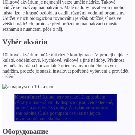
10litrové akvárium je nejmenší verze umělé nádrže. Takové
nádrže se nazývají nanoakvária. Malé nádoby nezaberou mnoho
místa, lze je krásně ozdobit a osídlit různými vodními organismy.
Udržet v nich biologickou rovnováhu je však obtížnější než ve
větších nádržích, proto se před pořízením nanoakvária musíte
seznámit s nuancemi péče o něj.
Výběr akvária
10litrové akvárium může mít různé konfigurace. V prodeji najdete
kulaté, obdélníkové, krychlové, válcové a jiné nádoby. Přednost
by měla být dána horizontálně orientovaným obdélníkovým
nádržím, protože je snazší instalovat potřebné vybavení a provádět
čištění.
K poznámce!
Kontejnery se také liší způsobem
výroby a materiálem. K dispozici jsou celoskleněné,
rámové a akrylové výrobky. Akrylátové struktury
jsou odolnější, ale postupem času se na jejich
povrchu objevují škrábance.
Оборудование