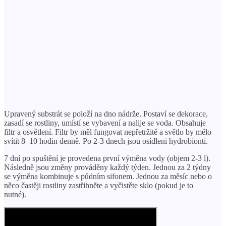
Upravený substrát se položí na dno nádrže. Postaví se dekorace,
zasadí se rostliny, umístí se vybavení a nalije se voda. Obsahuje
filtr a osvětlení. Filtr by měl fungovat nepřetržitě a světlo by mělo
svítit 8–10 hodin denně. Po 2-3 dnech jsou osídleni hydrobionti.
7 dní po spuštění je provedena první výměna vody (objem 2-3 l).
Následně jsou změny prováděny každý týden. Jednou za 2 týdny
se výměna kombinuje s půdním sifonem. Jednou za měsíc nebo o
něco častěji rostliny zastřihněte a vyčistěte sklo (pokud je to
nutné).