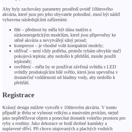
Aby byly zachovány parametry prostředí uvnitř 10litrového
akvária, které jsou pro jeho obyvatele pohodlné, musí být nádrž
vybavena následujícími zařízeními:
filtr – přednost by měla být dána malým a
nízkoenergetickým modelům, které jsou připevněny ke
stěně akvária a nevytvářejí silný proud;
kompresor – je vhodné volit kompaktní modely;
ohřívač – není vždy potřeba, protože rybám obvykle stačí
pokojová teplota; aby nedošlo k přehřátí, musíte použít
teploměr;
osvětlení – měla by se používat závěsná svítidla s LED
svítidly produkujícími bílé světlo, která jsou upevněna v
dostatečné vzdálenosti od hladiny vody, aby nedošlo k
přehřátí.
Registrace
Krásný design můžete vytvořit v 10litrovém akváriu. V tomto
případě je třeba se vyhnout velkým a masivním prvkům, stejně
jako nepřetěžovat objem a ponechat dostatek volného prostoru pro
ryby a rostliny. Jako dekorace se hodí drobné kamínky a
naplavené dříví. Při chovu utajovaných a plachých vodních