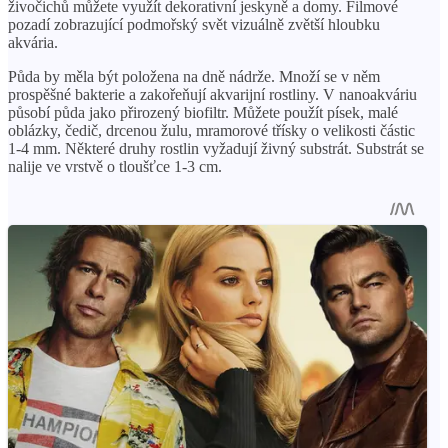
živočichů můžete využít dekorativní jeskyně a domy. Filmové
pozadí zobrazující podmořský svět vizuálně zvětší hloubku
akvária.
Půda by měla být položena na dně nádrže. Množí se v něm
prospěšné bakterie a zakořeňují akvarijní rostliny. V nanoakváriu
působí půda jako přirozený biofiltr. Můžete použít písek, malé
oblázky, čedič, drcenou žulu, mramorové třísky o velikosti částic
1-4 mm. Některé druhy rostlin vyžadují živný substrát. Substrát se
nalije ve vrstvě o tloušťce 1-3 cm.