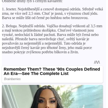
Oblíbené druhy ryb s černým kaviárem:
1. Jeseter. Nejoblíbenější a cenově dostupná odrůda. Středně velká
zrna, ne více než 2,5 mm. Chuť je jasná, s výraznou chutí jódu.
Barva se může lišit od černé po hnědou nebo bronzovou.
2. Beluga. Nejdražší odrůda. Vajíčka dosahují velikosti až 3,5 mm
a mají tenkou průhlednou skořápku. Chuťové vlastnosti jsou
vysoké, nedochází k žádné pachuti. Barva může být černá nebo
našedlá. Přestože barva neovlivňuje chuť, světlý kaviár je
považován za nejjemnější a nejjemnější. Tato odrůda je
nejzdravější černý kaviár pro těhotné ženy, jeho malá porce
snadno pokryje zvýšenou potřebu bílkovin a živin.