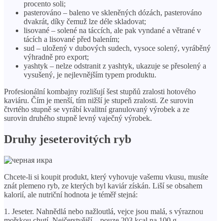
procento soli;
pasterováno – baleno ve skleněných dózách, pasterováno
dvakrát, díky čemuž lze déle skladovat;
lisované – solené na táccích, ale pak vyndané a větrané v
tácích a lisované před balením;
sud – uložený v dubových sudech, vysoce solený, vyráběný
výhradně pro export;
yashtyk – nelze odstranit z yashtyk, ukazuje se přesolený a
vysušený, je nejlevnějším typem produktu.
Profesionální kombajny rozlišují šest stupňů zralosti hotového
kaviáru. Čím je menší, tím nižší je stupeň zralosti. Ze surovin
čtvrtého stupně se vyrábí kvalitní granulovaný výrobek a ze
surovin druhého stupně levný vaječný výrobek.
Druhy jeseterovitých ryb
Chcete-li si koupit produkt, který vyhovuje vašemu vkusu, musíte
znát plemeno ryb, ze kterých byl kaviár získán. Liší se obsahem
kalorií, ale nutriční hodnota je téměř stejná:
1. Jeseter. Nahnědlá nebo nažloutlá, vejce jsou malá, s výraznou
mořskou chutí. Nejčerstvější – pouze 203 kcal na 100 g.