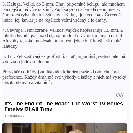
3. Kaluga. Velké, do 3 mm. Chuť připomíná belugu, ale mnohem
jemnější a má více odstínů. Vajíčka jsou načernalá nebo hnědá,
čím starší ryba, tím tmavší barva. Kaluga je uvedena v Červené
knize, její kaviár je na regálech velmi vzácný a je drahý.
4. Sevruga. Jemnozrnné, velikost vajíček nepřesahuje 1,5 mm. Z
tohoto důvodu jsou náklady na produkt nižší než u jiných odrůd.
Ale díky vysokému obsahu tuku není jeho chuť horší než drahé
lahůdky.
5. Trn. Velikost vajíček je střední, chuť připomíná jesetera, ale má
výraznou jódovou dochuť.
Při výběru odrůdy jsou hlavním kritériem vaše vlastní chuťové
preference. Každý druh má své výhody a každý z nich má vysoký
obsah bílkovin a vitamínů.