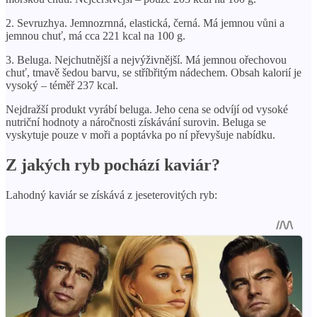
2. Sevruzhya. Jemnozrnná, elastická, černá. Má jemnou vůni a
jemnou chuť, má cca 221 kcal na 100 g.
3. Beluga. Nejchutnější a nejvýživnější. Má jemnou ořechovou
chuť, tmavě šedou barvu, se stříbřitým nádechem. Obsah kalorií je
vysoký – téměř 237 kcal.
Nejdražší produkt vyrábí beluga. Jeho cena se odvíjí od vysoké
nutriční hodnoty a náročnosti získávání surovin. Beluga se
vyskytuje pouze v moři a poptávka po ní převyšuje nabídku.
Z jakých ryb pochází kaviár?
Lahodný kaviár se získává z jeseterovitých ryb: