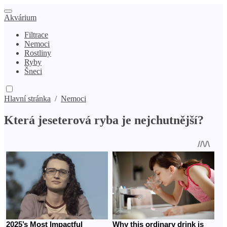
Akvárium
Filtrace
Nemoci
Rostliny
Ryby
Šneci
Hlavní stránka
/
Nemoci
Která jeseterová ryba je nejchutnější?