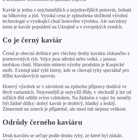
Kaviár je jedna z nejchutnějších a nejzdravějších potravin, bohatá
na bílkoviny a jód. Vysoká cena je způsobena složitostí výrobní
technologie a vynikající chutí hotového výrobku. Ale navzdory
tomu je kaviár populární na Ukrajině a v evropských zemích.
Co je černý kaviár
Černá je obecná definice pro všechny druhy kaviáru získaného z
jeseterovitých ryb. Vejce jsou střední nebo velká, s jasnou
mořskou chutí. Hlavním místem výroby produktu je Kaspické
moře. Existují také rybí farmy, kde se chovají ryby speciálně pro
těžbu kaviárových surovin.
Hotový výrobek se v závislosti na způsobu přípravy dodává ve
třech variantách. Nejcennější je nejvyšší třídy, v obchodě ji lze od
nižších tříd odlišit svým vzhledem. Na žádném z vajec by neměly
být žádné důlky: dobrý kaviár je drobivý, hladký a lesklý.
Ztmavnutí na zrnech je přijatelné, ale musí mít stejnou velikost.
Odrůdy černého kaviáru
Druh kaviáru se určuje podle druhu ryby, ze které byl získán.