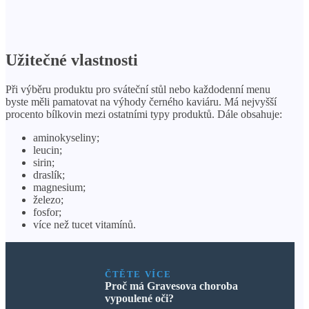
Užitečné vlastnosti
Při výběru produktu pro sváteční stůl nebo každodenní menu
byste měli pamatovat na výhody černého kaviáru. Má nejvyšší
procento bílkovin mezi ostatními typy produktů. Dále obsahuje:
aminokyseliny;
leucin;
sirin;
draslík;
magnesium;
železo;
fosfor;
více než tucet vitamínů.
ČTĚTE VÍCE
Proč má Gravesova choroba
vypoulené oči?