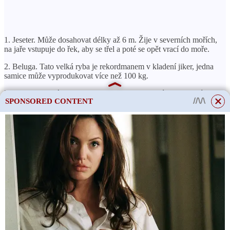
1. Jeseter. Může dosahovat délky až 6 m. Žije v severních mořích,
na jaře vstupuje do řek, aby se třel a poté se opět vrací do moře.
2. Beluga. Tato velká ryba je rekordmanem v kladení jiker, jedna
samice může vyprodukovat více než 100 kg.
3. Sevruga. Malá ryba, produkuje vysoce kvalitní hrubozrnný
SPONSORED CONTENT
produkt.
4. Trn. Váží ne více než 30 kg, ale je považováno za cenné
plemeno ryb, protože produkuje chutný a výživný produkt.
Nekontrolovaný odchyt trnek ve volné přírodě je zakázán.
ČTĚTE VÍCE
Kolik let může žít kapradina?