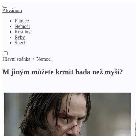
Akvárium
Filtrace
Nemoci
Rostliny
Ryby
Šneci
Hlavní stránka
/
Nemoci
M jiným můžete krmit hada než myši?