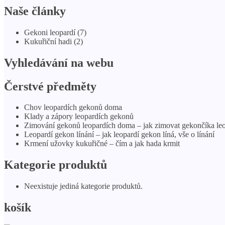
Naše články
Gekoni leopardí (7)
Kukuřiční hadi (2)
Vyhledávání na webu
Čerstvé předměty
Chov leopardích gekonů doma
Klady a zápory leopardích gekonů
Zimování gekonů leopardích doma – jak zimovat gekončíka le
Leopardí gekon línání – jak leopardí gekon líná, vše o línání
Krmení užovky kukuřičné – čím a jak hada krmit
Kategorie produktů
Neexistuje jediná kategorie produktů.
košík