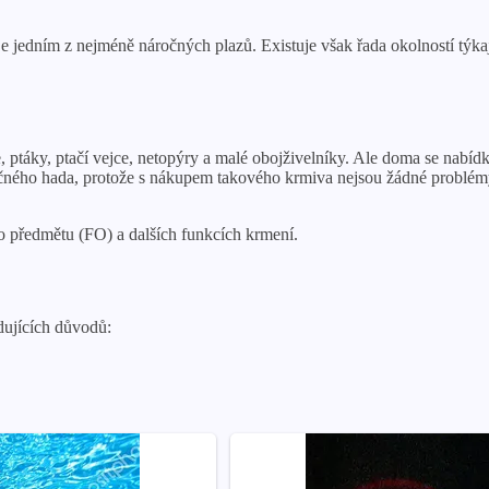
jedním z nejméně náročných plazů. Existuje však řada okolností týkajíc
ptáky, ptačí vejce, netopýry a malé obojživelníky. Ale doma se nabídk
ičného hada, protože s nákupem takového krmiva nejsou žádné problémy
o předmětu (FO) a dalších funkcích krmení.
dujících důvodů: