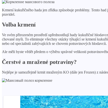
Krmení kukuřičného hada jen zřídka způsobuje problémy. Tento had je 
pravidel.
Volba krmení
Ve svém přirozeném prostředí upřednostňují hady kukuřičné hlodavce, 
chované myši. To eliminuje všechny otázky týkající se krmení kukuř
nebo od specialistů zabývajících se chovem potravinových hlodavců.
Ale měli byste vědět předem o výběru správné velikosti potravinovéh
Čerstvé a mražené potraviny?
Nejlépe je samozřejmě krmit mraženým KO (dále jen Frozen) z násle