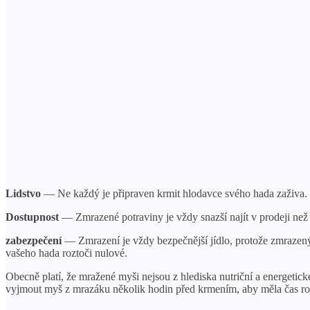
Lidstvo
— Ne každý je připraven krmit hlodavce svého hada zaživa.
Dostupnost
— Zmrazené potraviny je vždy snazší najít v prodeji než ž
zabezpečení
— Zmrazení je vždy bezpečnější jídlo, protože zmrazený s
vašeho hada roztoči nulové.
Obecně platí, že mražené myši nejsou z hlediska nutriční a energetick
vyjmout myš z mrazáku několik hodin před krmením, aby měla čas rozm