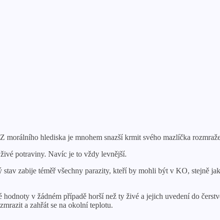
 Z morálního hlediska je mnohem snazší krmit svého mazlíčka rozmra
ivé potraviny. Navíc je to vždy levnější.
tav zabije téměř všechny parazity, kteří by mohli být v KO, stejně jak
é hodnoty v žádném případě horší než ty živé a jejich uvedení do čerstv
razit a zahřát se na okolní teplotu.