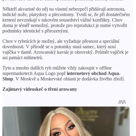
Někteří akvaristé do něj na vlastní nebezpečí přidávají astronota,
indické nože, platydory a plecostomy. Tvrdí se, že při dostatečném
krmení nevznikají v takovém sousedství vážné konflikty. Chov
doma je téměř nemožný, protože pro reprodukci je nutné vytvořit
podmínky identické s přirozenými.
Chov v rybnících je možný, ale vyžaduje přesnost a speciální
dovednosti. V přírodě se o potomky stará samec, který nosí
vajíčka v tlamě. Arowanský kaviár je obrovský. Průměr vajíček je
asi patnáct milimetrů.
Tyto a mnoho dalších ryb můžete vždy zakoupit v offline
supermarketech Aqua Logo popř
internetový obchod Aqua-
Shop
. V Moskvě a Moskevské oblasti je dodávka živého zboží.
Zajímavý videoskeč o tření arowany