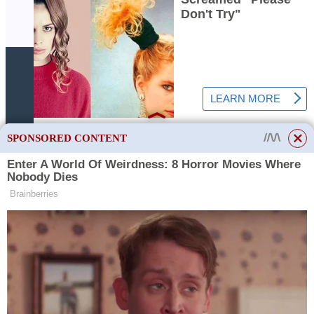
ČTĚTE VÍCE
Jak dlouho krevety rostou
doma?
SPONSORED CONTENT