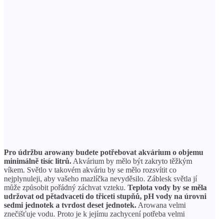
Pro údržbu arowany budete potřebovat akvárium o objemu
minimálně tisíc litrů.
Akvárium by mělo být zakryto těžkým
víkem. Světlo v takovém akváriu by se mělo rozsvítit co
nejplynuleji, aby vašeho mazlíčka nevyděsilo. Záblesk světla jí
může způsobit pořádný záchvat vzteku.
Teplota vody by se měla
udržovat od pětadvaceti do třiceti stupňů, pH vody na úrovni
sedmi jednotek a tvrdost deset jednotek.
Arowana velmi
znečišťuje vodu. Proto je k jejímu zachycení potřeba velmi