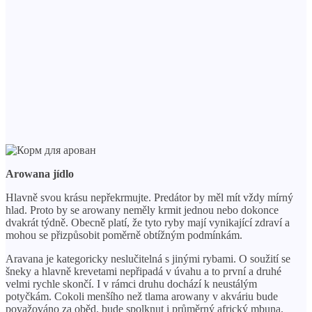
Arowana jídlo
Hlavně svou krásu nepřekrmujte. Predátor by měl mít vždy mírný
hlad. Proto by se arowany neměly krmit jednou nebo dokonce
dvakrát týdně. Obecně platí, že tyto ryby mají vynikající zdraví a
mohou se přizpůsobit poměrně obtížným podmínkám.
Aravana je kategoricky neslučitelná s jinými rybami. O soužití se
šneky a hlavně krevetami nepřipadá v úvahu a to první a druhé
velmi rychle skončí. I v rámci druhu dochází k neustálým
potyčkám. Cokoli menšího než tlama arowany v akváriu bude
považováno za oběd. bude spolknut i průměrný africký mbuna.