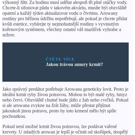
výkonný filtr. Za hodinu musí udělat alespoň tři plné otáčky vody.
Chcete-li sifonovat půdu v ​​takovém akváriu, musíte být obzvláště
opatrní a každý týden aktualizovat vodu o čtvrtinu. Arowany
rostliny pro běžnou údržbu nepotřebují, ale pokud je chcete přidat
kvůli estetice, vybírejte ty nejmohutnější rostliny s vyvinutým
kořenovým systémem, všechny ostatní váš mazlíček vyhrabe a
sežere.
ČTĚTE VÍCE
Jakou trávou amury krmit?
Jako správný predátor potřebuje Arowana geneticky lovit. Proto je
ideální krmit ryby živou potravou. Mohou to být malé ryby, hmyz
nebo červi. Obzvláště chutné bude jídlo z žab nebo cvrčků. Pokud
si ale arowana zvykne na žrát žáby, může přestat přijímat
jakoukoli jinou potravu, proto by toto krmení mělo být spíše
pochoutkou.
Pokud není možné krmit živou potravou, lze podávat vařené
krevety. U mladých arowan je lepší je očistit od skořápek, dospělý