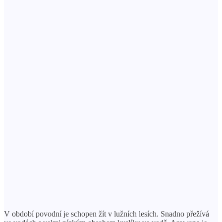
V období povodní je schopen žít v lužních lesích. Snadno přežívá