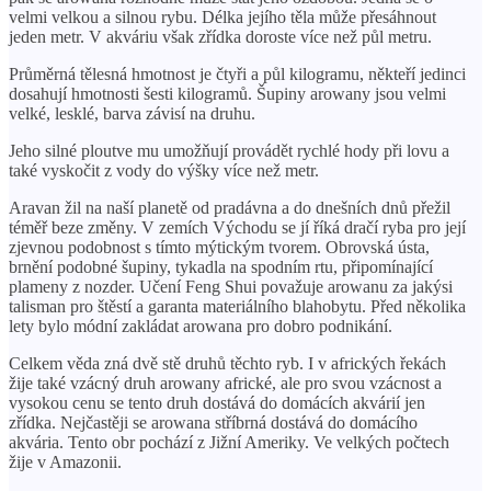
velmi velkou a silnou rybu. Délka jejího těla může přesáhnout
jeden metr. V akváriu však zřídka doroste více než půl metru.
Průměrná tělesná hmotnost je čtyři a půl kilogramu, někteří jedinci
dosahují hmotnosti šesti kilogramů. Šupiny arowany jsou velmi
velké, lesklé, barva závisí na druhu.
Jeho silné ploutve mu umožňují provádět rychlé hody při lovu a
také vyskočit z vody do výšky více než metr.
Aravan žil na naší planetě od pradávna a do dnešních dnů přežil
téměř beze změny. V zemích Východu se jí říká dračí ryba pro její
zjevnou podobnost s tímto mýtickým tvorem. Obrovská ústa,
brnění podobné šupiny, tykadla na spodním rtu, připomínající
plameny z nozder. Učení Feng Shui považuje arowanu za jakýsi
talisman pro štěstí a garanta materiálního blahobytu. Před několika
lety bylo módní zakládat arowana pro dobro podnikání.
Celkem věda zná dvě stě druhů těchto ryb. I v afrických řekách
žije také vzácný druh arowany africké, ale pro svou vzácnost a
vysokou cenu se tento druh dostává do domácích akvárií jen
zřídka. Nejčastěji se arowana stříbrná dostává do domácího
akvária. Tento obr pochází z Jižní Ameriky. Ve velkých počtech
žije v Amazonii.