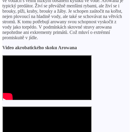
ve vodách s velmi nízkým obsahem kyslíku ve vodě. Arowana je
typický predátor. Živí se převážně menšími rybami, ale živí se i
brouky, plži, kraby, brouky a žáby. Je schopen zaútočit na kořist,
nejen plovoucí na hladině vody, ale také se schovávat na větvích
stromů. K tomu potřebují arowany svou schopnost vyskočit z
vody jako torpédo. V podmínkách skrovné stravy arowana
nepohrdne ani exkrementy primátů. Což mluví o extrémní
promiskuitě v jídle.
Video akrobatického skoku Arowana