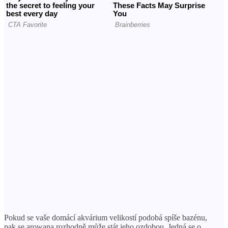
Pokud se vaše domácí akvárium velikostí podobá spíše bazénu,
pak se arowana rozhodně může stát jeho ozdobou. Jedná se o