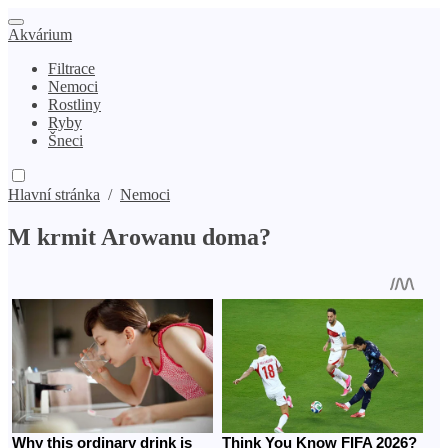
Akvárium
Filtrace
Nemoci
Rostliny
Ryby
Šneci
Hlavní stránka
/
Nemoci
M krmit Arowanu doma?