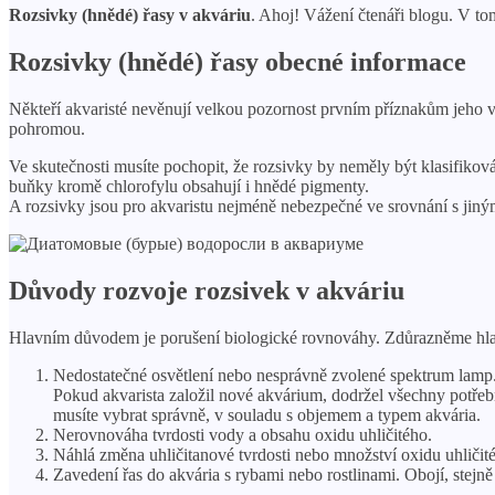
Rozsivky (hnědé) řasy v akváriu
. Ahoj! Vážení čtenáři blogu. V 
Rozsivky (hnědé) řasy obecné informace
Někteří akvaristé nevěnují velkou pozornost prvním příznakům jeho výs
pohromou.
Ve skutečnosti musíte pochopit, že rozsivky by neměly být klasifikov
buňky kromě chlorofylu obsahují i ​​hnědé pigmenty.
A rozsivky jsou pro akvaristu nejméně nebezpečné ve srovnání s jinými
Důvody rozvoje rozsivek v akváriu
Hlavním důvodem je porušení biologické rovnováhy. Zdůrazněme hlavní
Nedostatečné osvětlení nebo nesprávně zvolené spektrum lamp
Pokud akvarista založil nové akvárium, dodržel všechny potřebn
musíte vybrat správně, v souladu s objemem a typem akvária.
Nerovnováha tvrdosti vody a obsahu oxidu uhličitého.
Náhlá změna uhličitanové tvrdosti nebo množství oxidu uhličit
Zavedení řas do akvária s rybami nebo rostlinami. Obojí, stejn