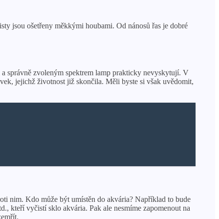
listy jsou ošetřeny měkkými houbami. Od nánosů řas je dobré
l a správně zvoleným spektrem lamp prakticky nevyskytují. V
, jejichž životnost již skončila. Měli byste si však uvědomit,
 proti nim. Kdo může být umístěn do akvária? Například to bude
d., kteří vyčistí sklo akvária. Pak ale nesmíme zapomenout na
emřít.