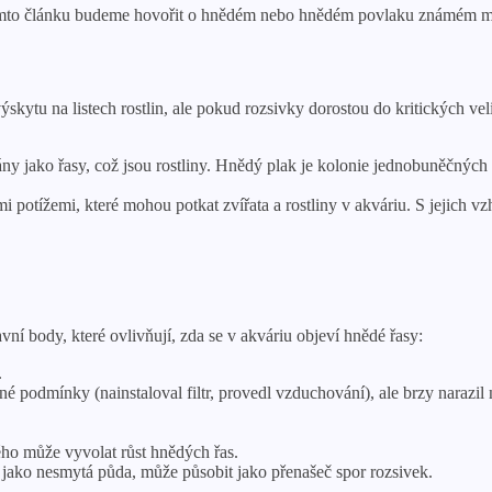
tomto článku budeme hovořit o hnědém nebo hnědém povlaku známém mn
kytu na listech rostlin, ale pokud rozsivky dorostou do kritických vel
ány jako řasy, což jsou rostliny. Hnědý plak je kolonie jednobuněčných
 potížemi, které mohou potkat zvířata a rostliny v akváriu. S jejich v
 body, které ovlivňují, zda se v akváriu objeví hnědé řasy:
.
é podmínky (nainstaloval filtr, provedl vzduchování), ale brzy narazil
ého může vyvolat růst hnědých řas.
ě jako nesmytá půda, může působit jako přenašeč spor rozsivek.