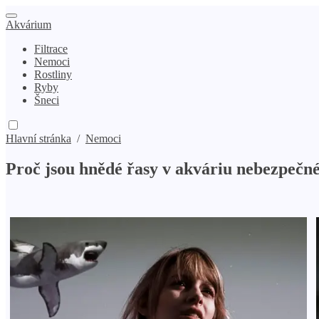
Akvárium
Filtrace
Nemoci
Rostliny
Ryby
Šneci
Hlavní stránka
/
Nemoci
Proč jsou hnědé řasy v akváriu nebezpečn