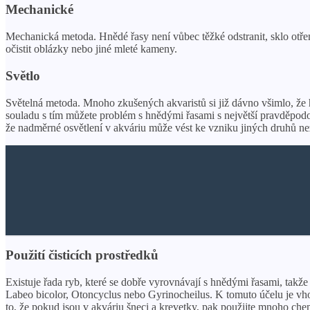
Mechanické
Mechanická metoda. Hnědé řasy není vůbec těžké odstranit, sklo otř
očistit oblázky nebo jiné mleté ​​kameny.
Světlo
Světelná metoda. Mnoho zkušených akvaristů si již dávno všimlo, že
souladu s tím můžete problém s hnědými řasami s největší pravděpodob
že nadměrné osvětlení v akváriu může vést ke vzniku jiných druhů než
Použití čisticích prostředků
Existuje řada ryb, které se dobře vyrovnávají s hnědými řasami, takže
Labeo bicolor, Otoncyclus nebo Gyrinocheilus. K tomuto účelu je vhod
to, že pokud jsou v akváriu šneci a krevetky, pak použijte mnoho che