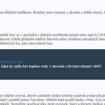
eme běžným hadříkem. Rostliny jsou vyjmuty z akvária a dobře omyty, 
 hnědé řasy se v akváriích s dobrým osvětlením kolem nebo nad 0,5 W/
ností vyřešit přidáním dalších žárovek nebo výměnou stávajících žárovek
ádoucích řas, jako jsou zelené řasy.
ČTĚTE VÍCE
Jaká by měla být teplota vody v akváriu s živými rybami v létě?
 je můžete chovat, abyste zabránili vzniku kolonií rozsivek a bojovali
né i použití sumce Ancistrus. Můžete také použít šneky, cívky, fyzy at
mikálií. Nemůžete používat léky proti rozsivek: šneci a krevety mohou z