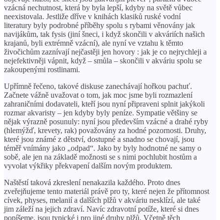
vzácná nechutnost, která by byla lepší, kdyby na světě vůbec
neexistovala. Jestliže dříve v knihách klasiků ruské vodní
literatury byly podrobné příběhy spolu s rybami věnovány jak
navijákům, tak fysis (jiní šneci, i když skončili v akváriích našich
krajanů, byli extrémně vzácní), ale nyní ve vztahu k těmto
živočichům zaznívají nejčastěji jen hovory : jak je co nejrychleji a
nejefektivněji vápnit, když – smůla – skončili v akváriu spolu se
zakoupenými rostlinami.
Upřímně řečeno, takové diskuse zanechávají hořkou pachuť.
Začnete vážně uvažovat o tom, jak moc jsme byli rozmazlení
zahraničními dodavateli, kteří jsou nyní připraveni splnit jakýkoli
rozmar akvaristy – jen kdyby byly peníze. Sympatie většiny se
nějak výrazně posunuly: nyní jsou především vzácné a drahé ryby
(hlemýžď, krevety, rak) považovány za hodné pozornosti. Druhy,
které jsou známé z dětství, dostupné a snadno se chovají, jsou
téměř vnímány jako „odpad“. Jako by byly hodnotné ne samy o
sobě, ale jen na základě možnosti se s nimi pochlubit hostům a
vyvolat výkřiky překvapení dalším novým produktem.
Naštěstí taková zkreslení nenakazila každého. Proto dnes
zveřejňujeme tento materiál právě pro ty, které nejen že přítomnost
cívek, physes, melanií a dalších plžů v akváriu nesklízí, ale také
jim záleží na jejich zdraví. Navíc zdravotní potíže, které si dnes
popíšeme, jsou typické i pro jiné druhy plžů. Včetně těch