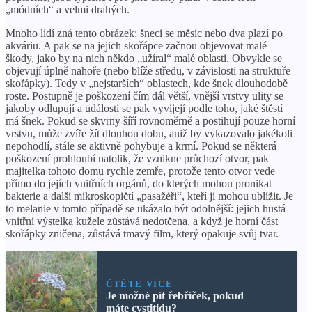
„módních“ a velmi drahých.
Mnoho lidí zná tento obrázek: šneci se měsíc nebo dva plazí po
akváriu. A pak se na jejich skořápce začnou objevovat malé
škody, jako by na nich někdo „užíral“ malé oblasti. Obvykle se
objevují úplně nahoře (nebo blíže středu, v závislosti na struktuře
skořápky). Tedy v „nejstarších“ oblastech, kde šnek dlouhodobě
roste. Postupně je poškození čím dál větší, vnější vrstvy ulity se
jakoby odlupují a události se pak vyvíjejí podle toho, jaké štěstí
má šnek. Pokud se skvrny šíří rovnoměrně a postihují pouze horní
vrstvu, může zvíře žít dlouhou dobu, aniž by vykazovalo jakékoli
nepohodlí, stále se aktivně pohybuje a krmí. Pokud se některá
poškození prohloubí natolik, že vznikne průchozí otvor, pak
majitelka tohoto domu rychle zemře, protože tento otvor vede
přímo do jejích vnitřních orgánů, do kterých mohou pronikat
bakterie a další mikroskopičtí „pasažéři“, kteří jí mohou ublížit. Je
to melanie v tomto případě se ukázalo být odolnější: jejich hustá
vnitřní výstelka kužele zůstává nedotčena, a když je horní část
skořápky zničena, zůstává tmavý film, který opakuje svůj tvar.
ČTĚTE VÍCE
Je možné pít řebříček, pokud
máte cystitidu?