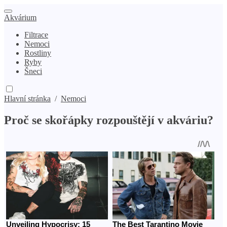
Akvárium
Filtrace
Nemoci
Rostliny
Ryby
Šneci
Hlavní stránka
/
Nemoci
Proč se skořápky rozpouštějí v akváriu?