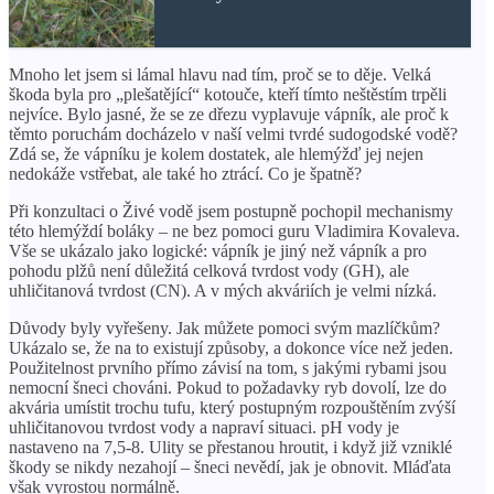
Mnoho let jsem si lámal hlavu nad tím, proč se to děje. Velká
škoda byla pro „plešatějící“ kotouče, kteří tímto neštěstím trpěli
nejvíce. Bylo jasné, že se ze dřezu vyplavuje vápník, ale proč k
těmto poruchám docházelo v naší velmi tvrdé sudogodské vodě?
Zdá se, že vápníku je kolem dostatek, ale hlemýžď ​​jej nejen
nedokáže vstřebat, ale také ho ztrácí. Co je špatně?
Při konzultaci o Živé vodě jsem postupně pochopil mechanismy
této hlemýždí boláky – ne bez pomoci guru Vladimira Kovaleva.
Vše se ukázalo jako logické: vápník je jiný než vápník a pro
pohodu plžů není důležitá celková tvrdost vody (GH), ale
uhličitanová tvrdost (CN). A v mých akváriích je velmi nízká.
Důvody byly vyřešeny. Jak můžete pomoci svým mazlíčkům?
Ukázalo se, že na to existují způsoby, a dokonce více než jeden.
Použitelnost prvního přímo závisí na tom, s jakými rybami jsou
nemocní šneci chováni. Pokud to požadavky ryb dovolí, lze do
akvária umístit trochu tufu, který postupným rozpouštěním zvýší
uhličitanovou tvrdost vody a napraví situaci. pH vody je
nastaveno na 7,5-8. Ulity se přestanou hroutit, i když již vzniklé
škody se nikdy nezahojí – šneci nevědí, jak je obnovit. Mláďata
však vyrostou normálně.