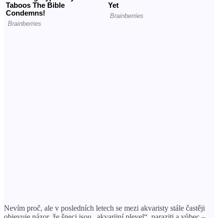
Nevím proč, ale v posledních letech se mezi akvaristy stále častěji
objevuje názor, že šneci jsou „akvarijní plevel“, paraziti a vůbec –