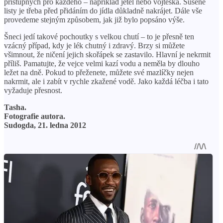
přístupných pro každého – například jetel nebo vojtěška. Sušené
listy je třeba před přidáním do jídla důkladně nakrájet. Dále vše
provedeme stejným způsobem, jak již bylo popsáno výše.
Šneci jedí takové pochoutky s velkou chutí – to je přesně ten
vzácný případ, kdy je lék chutný i zdravý. Brzy si můžete
všimnout, že ničení jejich skořápek se zastavilo. Hlavní je nekrmit
příliš. Pamatujte, že vejce velmi kazí vodu a neměla by dlouho
ležet na dně. Pokud to přeženete, můžete své mazlíčky nejen
nakrmit, ale i zabít v rychle zkažené vodě. Jako každá léčba i tato
vyžaduje přesnost.
Tasha.
Fotografie autora.
Sudogda, 21. ledna 2012