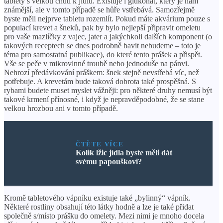
tablety s velkou chutí k jídlu. Existuje i glukonát, který je nám
známější, ale v tomto případě se hůře vstřebává. Samozřejmě
byste měli nejprve tabletu rozemlít. Pokud máte akvárium pouze s
populací krevet a šneků, pak by bylo nejlepší připravit omeletu
pro vaše mazlíčky z vajec, jater a jakýchkoli dalších komponent (o
takových receptech se dnes podrobně bavit nebudeme – toto je
téma pro samostatná publikace), do které tento prášek a přispět.
Vše se peče v mikrovlnné troubě nebo jednoduše na pánvi.
Nehrozí předávkování práškem: šnek stejně nevstřebá víc, než
potřebuje. A krevetám bude taková dobrota také prospěšná. S
rybami budete muset myslet vážněji: pro některé druhy nemusí být
takové krmení přínosné, i když je nepravděpodobné, že se stane
velkou hrozbou ani v tomto případě.
ČTĚTE VÍCE
Kolik lžic jídla byste měli dát
svému papouškovi?
Kromě tabletového vápníku existuje také „bylinný“ vápník.
Některé rostliny obsahují této látky hodně a lze je také přidat
společně s/místo prášku do omelety. Mezi nimi je mnoho docela