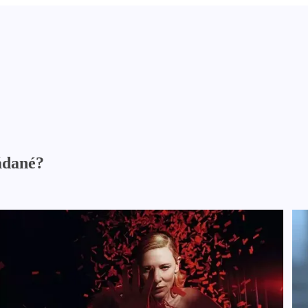
ádané?