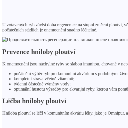
U zotavených ryb závisí doba regenerace na stupni zničení ploutví, 
počátečních stádiích je onemocnění snadno léčitelné.
Prevence hniloby ploutví
K onemocnění jsou náchylné ryby se slabou imunitou, chované v nep
počáteční výběr ryb pro komunitní akvárium s podobnými život
kompletní strava včetně vitamínů;
týdenní částečné výměny vody;
optimální hustotu výsadby pro akvarijní ryby, kterou vám pomů
Léčba hniloby ploutví
Hniloba ploutví se léčí v komunitním akváriu léky, jako je Omnipur, 