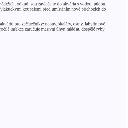
nádržích, odkud jsou zavlečeny do akvária s vodou, půdou,
ofylaktickými koupelemi před umístěním nově příchozích do
 akváriu pro začátečníky: neony, skaláry, ostny, labyrintové
ročilá infekce zaručuje masivní úhyn mláďat, dospělé ryby