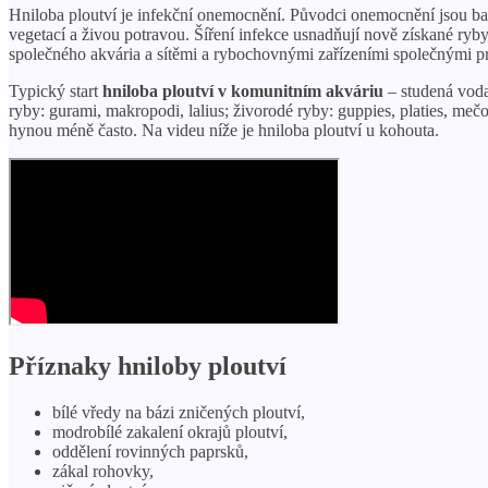
Hniloba ploutví je infekční onemocnění. Původci onemocnění jsou ba
vegetací a živou potravou. Šíření infekce usnadňují nově získané ry
společného akvária a sítěmi a rybochovnými zařízeními společnými p
Typický start
hniloba ploutví v komunitním akváriu
– studená voda,
ryby: gurami, makropodi, lalius; živorodé ryby: guppies, platies, m
hynou méně často. Na videu níže je hniloba ploutví u kohouta.
Příznaky hniloby ploutví
bílé vředy na bázi zničených ploutví,
modrobílé zakalení okrajů ploutví,
oddělení rovinných paprsků,
zákal rohovky,