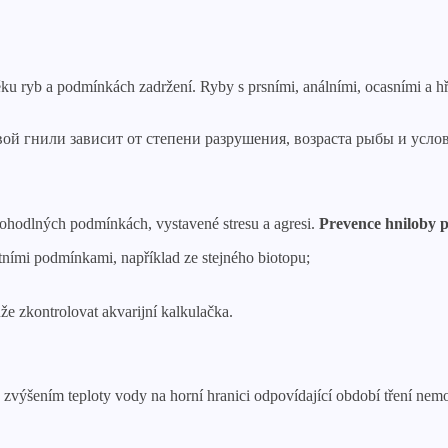
věku ryb a podmínkách zadržení. Ryby s prsními, análními, ocasními a 
ohodlných podmínkách, vystavené stresu a agresi.
Prevence hniloby p
ními podmínkami, například ze stejného biotopu;
že zkontrolovat akvarijní kalkulačka.
a zvýšením teploty vody na horní hranici odpovídající období tření nem