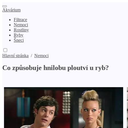
Akvárium
Filtrace
Nemoci
Rostliny
Ryby
Šneci
Hlavní stránka
/
Nemoci
Co způsobuje hnilobu ploutví u ryb?