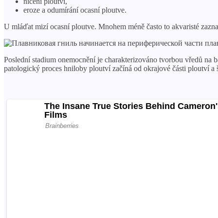
ničení ploutví,
eroze a odumírání ocasní ploutve.
U mláďat mizí ocasní ploutve. Mnohem méně často to akvaristé zazname
Poslední stadium onemocnění je charakterizováno tvorbou vředů na bá
patologický proces hniloby ploutví začíná od okrajové části ploutví a š