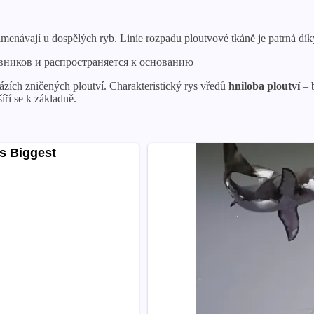
návají u dospělých ryb. Linie rozpadu ploutvové tkáně je patrná díky 
zích zničených ploutví. Charakteristický rys vředů
hniloba ploutví
– b
íří se k základně.