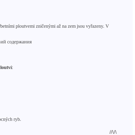
hřbetními ploutvemi zničenými až na zem jsou vyřazeny. V
loutví
:
ocných ryb.