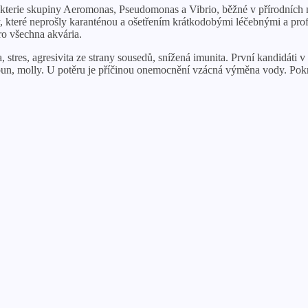
kterie skupiny Aeromonas, Pseudomonas a Vibrio, běžné v přírodních 
by, které neprošly karanténou a ošetřením krátkodobými léčebnými a pr
ro všechna akvária.
 stres, agresivita ze strany sousedů, snížená imunita. První kandidáti v
ečoun, molly. U potěru je příčinou onemocnění vzácná výměna vody. Pok