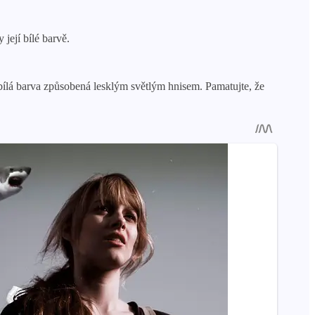
její bílé barvě.
ílá barva způsobená lesklým světlým hnisem. Pamatujte, že