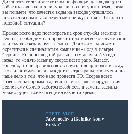
До определенного момента ваши фильтры для воды будут
работать совершенно нормально, но наступит время, когда
вы поймете, что качество воды на выходе ухудшилось –
появляется накипь, железистый привкус и цвет. Что делать в
подобной ситуации?
Прежде всего надо посмотреть на срок службы засыпки и
решить, необходимо ли провести техническое обслуживание
или лучше сразу менять засыпки. Для этого вы можете
обратиться к специалистам компании «Вода Фильтры
Сервис». Если последний раз засыпку меняли 2-3 года
назад, то менять засыпку скорее всего рано. Бывает,
конечно, что неправильная эксплуатация приводит к тому,
что фильтроматериал выходит из строя раньше времени, но
чаще дело в том, что надо провести ТО. Скорее всего
качественная промывка, очистка и отладка оборудования
вернет ему былую работоспособность и замены засыпки
можно будет избежать еще на какое-то время.
ČTĚTE VÍCE
Jaké mechy a lišejníky jsou v
Rusku?