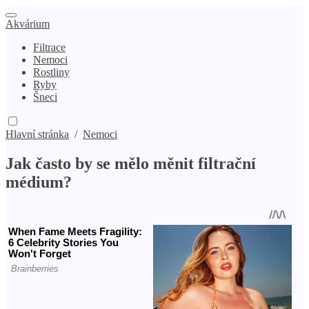
Akvárium
Filtrace
Nemoci
Rostliny
Ryby
Šneci
Hlavní stránka
/
Nemoci
Jak často by se mělo měnit filtrační
médium?