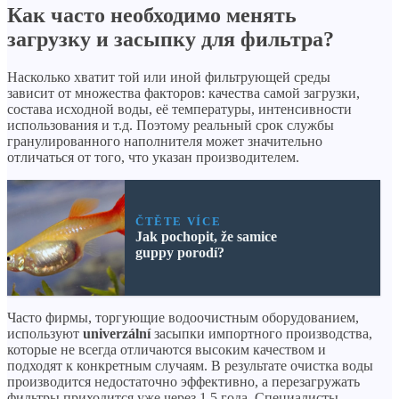
Как часто необходимо менять
загрузку и засыпку для фильтра?
Насколько хватит той или иной фильтрующей среды
зависит от множества факторов: качества самой загрузки,
состава исходной воды, её температуры, интенсивности
использования и т.д. Поэтому реальный срок службы
гранулированного наполнителя может значительно
отличаться от того, что указан производителем.
ČTĚTE VÍCE
Jak pochopit, že samice
guppy porodí?
Часто фирмы, торгующие водоочистным оборудованием,
используют
univerzální
засыпки импортного производства,
которые не всегда отличаются высоким качеством и
подходят к конкретным случаям. В результате очистка воды
производится недостаточно эффективно, а перезагружать
фильтры приходится уже через 1,5 года. Специалисты