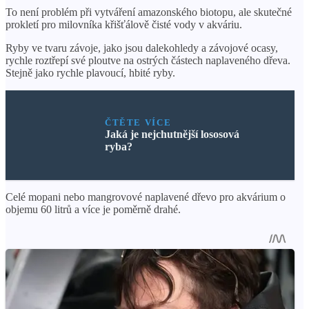
To není problém při vytváření amazonského biotopu, ale skutečné
prokletí pro milovníka křišťálově čisté vody v akváriu.
Ryby ve tvaru závoje, jako jsou dalekohledy a závojové ocasy,
rychle roztřepí své ploutve na ostrých částech naplaveného dřeva.
Stejně jako rychle plavoucí, hbité ryby.
ČTĚTE VÍCE
Jaká je nejchutnější lososová
ryba?
Celé mopani nebo mangrovové naplavené dřevo pro akvárium o
objemu 60 litrů a více je poměrně drahé.