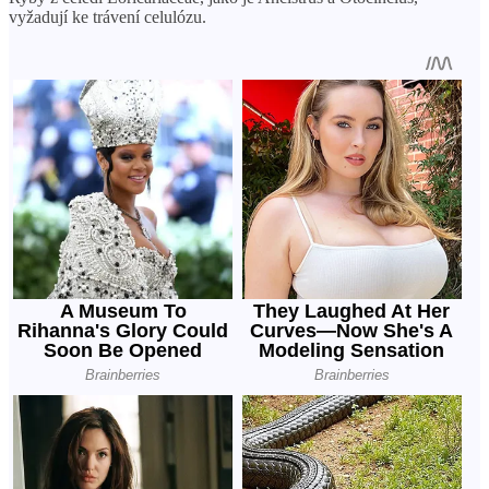
vyžadují ke trávení celulózu.