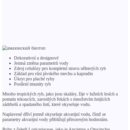
Dekorativní a designové
Jemná změna parametrů vody
Zdroj celulózy pro kompletní stravu některých ryb
Základ pro růst jávského mechu a kapradin
Úkryt pro plaché ryby
Posílení imunity ryb
Mnoho tropických ryb, jako jsou skaláry, žije v lužních lesích a
pomalu tekoucích, zarostlých řekách s množstvím hnijících
zádrhelů a spadaného listí, které okyseluje vodu.
Naplavené dříví jemně okyseluje akvarijní vodu, čímž se
parametry akvarijní vody přibližují přirozeným hodnotám.
Ryby z čeledi Loricariaceae, jako je Ancistrus a Otocinclus,