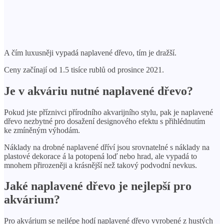
A čím luxusněji vypadá naplavené dřevo, tím je dražší.
Ceny začínají od 1.5 tisíce rublů od prosince 2021.
Je v akváriu nutné naplavené dřevo?
Pokud jste příznivci přírodního akvarijního stylu, pak je naplavené
dřevo nezbytné pro dosažení designového efektu s přihlédnutím
ke zmíněným výhodám.
Náklady na drobné naplavené dříví jsou srovnatelné s náklady na
plastové dekorace á la potopená loď nebo hrad, ale vypadá to
mnohem přirozeněji a krásnější než takový podvodní nevkus.
Jaké naplavené dřevo je nejlepší pro
akvárium?
Pro akvárium se nejlépe hodí naplavené dřevo vyrobené z hustých