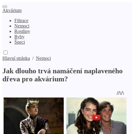
Akvárium
Filtrace
Nemoci
Rostliny
Ryby
Šneci
Hlavní stránka
/
Nemoci
Jak dlouho trvá namáčení naplaveného
dřeva pro akvárium?