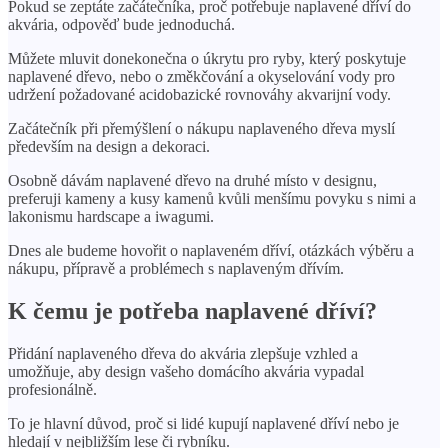
Pokud se zeptáte začátečníka, proč potřebuje naplavené dříví do
akvária, odpověď bude jednoduchá.
Můžete mluvit donekonečna o úkrytu pro ryby, který poskytuje
naplavené dřevo, nebo o změkčování a okyselování vody pro
udržení požadované acidobazické rovnováhy akvarijní vody.
Začátečník při přemýšlení o nákupu naplaveného dřeva myslí
především na design a dekoraci.
Osobně dávám naplavené dřevo na druhé místo v designu,
preferuji kameny a kusy kamenů kvůli menšímu povyku s nimi a
lakonismu hardscape a iwagumi.
Dnes ale budeme hovořit o naplaveném dříví, otázkách výběru a
nákupu, přípravě a problémech s naplaveným dřívím.
K čemu je potřeba naplavené dříví?
Přidání naplaveného dřeva do akvária zlepšuje vzhled a
umožňuje, aby design vašeho domácího akvária vypadal
profesionálně.
To je hlavní důvod, proč si lidé kupují naplavené dříví nebo je
hledají v nejbližším lese či rybníku.