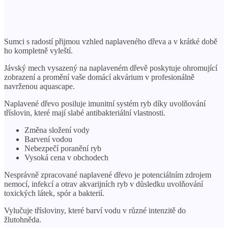
Sumci s radostí přijmou vzhled naplaveného dřeva a v krátké době
ho kompletně vyleští.
Jávský mech vysazený na naplaveném dřevě poskytuje ohromující
zobrazení a promění vaše domácí akvárium v ​​profesionálně
navrženou aquascape.
Naplavené dřevo posiluje imunitní systém ryb díky uvolňování
tříslovin, které mají slabé antibakteriální vlastnosti.
Změna složení vody
Barvení vodou
Nebezpečí poranění ryb
Vysoká cena v obchodech
Nesprávně zpracované naplavené dřevo je potenciálním zdrojem
nemocí, infekcí a otrav akvarijních ryb v důsledku uvolňování
toxických látek, spór a bakterií.
Vylučuje třísloviny, které barví vodu v různé intenzitě do
žlutohněda.