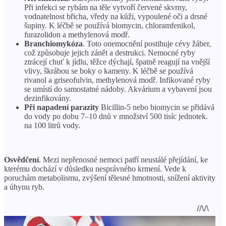
Při infekci se rybám na těle vytvoří červené skvrny,
vodnatelnost břicha, vředy na kůži, vypoulené oči a drsné
šupiny. K léčbě se používá biomycin, chloramfenikol,
furazolidon a methylenová modř.
Branchiomykóza
. Toto onemocnění postihuje cévy žáber,
což způsobuje jejich zánět a destrukci. Nemocné ryby
ztrácejí chuť k jídlu, těžce dýchají, špatně reagují na vnější
vlivy, škrábou se boky o kameny. K léčbě se používá
rivanol a griseofulvin, methylenová modř. Infikované ryby
se umístí do samostatné nádoby. Akvárium a vybavení jsou
dezinfikovány.
Při napadení parazity
Bicillin-5 nebo biomycin se přidává
do vody po dobu 7–10 dnů v množství 500 tisíc jednotek.
na 100 litrů vody.
Osvědčení
. Mezi nepřenosné nemoci patří neustálé přejídání, ke
kterému dochází v důsledku nesprávného krmení. Vede k
poruchám metabolismu, zvýšení tělesné hmotnosti, snížení aktivity
a úhynu ryb.