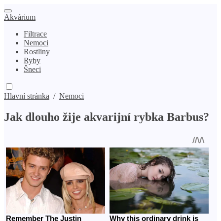
Akvárium
Filtrace
Nemoci
Rostliny
Ryby
Šneci
Hlavní stránka
/
Nemoci
Jak dlouho žije akvarijní rybka Barbus?