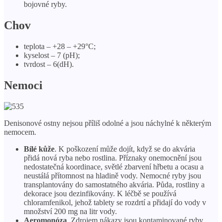
bojovné ryby.
Chov
teplota – +28 – +29°С;
kyselost – 7 (pH);
tvrdost – 6(dH).
Nemoci
Denisonové ostny nejsou příliš odolné a jsou náchylné k některým
nemocem.
Bílé kůže
. K poškození může dojít, když se do akvária
přidá nová ryba nebo rostlina. Příznaky onemocnění jsou
nedostatečná koordinace, světlé zbarvení hřbetu a ocasu a
neustálá přítomnost na hladině vody. Nemocné ryby jsou
transplantovány do samostatného akvária. Půda, rostliny a
dekorace jsou dezinfikovány. K léčbě se používá
chloramfenikol, jehož tablety se rozdrtí a přidají do vody v
množství 200 mg na litr vody.
Aeromonóza
. Zdrojem nákazy jsou kontaminované ryby.