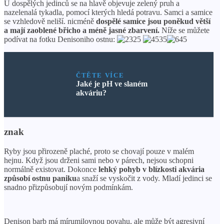
U dospělých jedinců se na hlavě objevuje zelený pruh a
nazelenalá tykadla, pomocí kterých hledá potravu. Samci a samice
se vzhledově neliší. nicméně
dospělé samice jsou poněkud větší
a mají zaoblené břicho a méně jasné zbarvení.
Níže se můžete
podívat na fotku Denisoniho ostnu:
ČTĚTE VÍCE
Jaké je pH ve slaném
akváriu?
znak
Ryby jsou přirozeně plaché, proto se chovají pouze v malém
hejnu. Když jsou drženi sami nebo v párech, nejsou schopni
normálně existovat. Dokonce
lehký pohyb v blízkosti akvária
způsobí ostnu paniku
a snaží se vyskočit z vody. Mladí jedinci se
snadno přizpůsobují novým podmínkám.
Denison barb má mírumilovnou povahu, ale může být agresivní