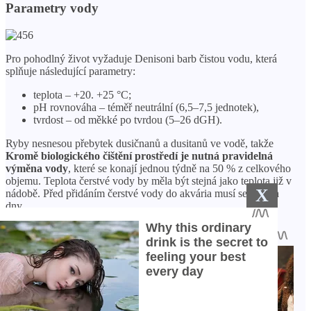
Parametry vody
Pro pohodlný život vyžaduje Denisoni barb čistou vodu, která
splňuje následující parametry:
teplota – +20. +25 °C;
pH rovnováha – téměř neutrální (6,5–7,5 jednotek),
tvrdost – od měkké po tvrdou (5–26 dGH).
Ryby nesnesou přebytek dusičnanů a dusitanů ve vodě, takže
Kromě biologického čištění prostředí je nutná pravidelná
výměna vody
, které se konají jednou týdně na 50 % z celkového
objemu. Teplota čerstvé vody by měla být stejná jako teplota již v
X
nádobě. Před přidáním čerstvé vody do akvária musí sedět dva
dny.