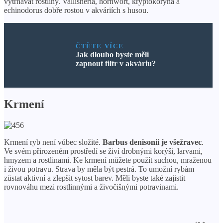
vytrhávat rostliny. Vallisneria, hornwort, kryptokoryna a
echinodorus dobře rostou v akváriích s husou.
ČTĚTE VÍCE
Jak dlouho byste měli
zapnout filtr v akváriu?
Krmení
Krmení ryb není vůbec složité.
Barbus denisonii je všežravec
.
Ve svém přirozeném prostředí se živí drobnými korýši, larvami,
hmyzem a rostlinami. Ke krmení můžete použít suchou, mraženou
i živou potravu. Strava by měla být pestrá. To umožní rybám
zůstat aktivní a zlepšit sytost barev. Měli byste také zajistit
rovnováhu mezi rostlinnými a živočišnými potravinami.