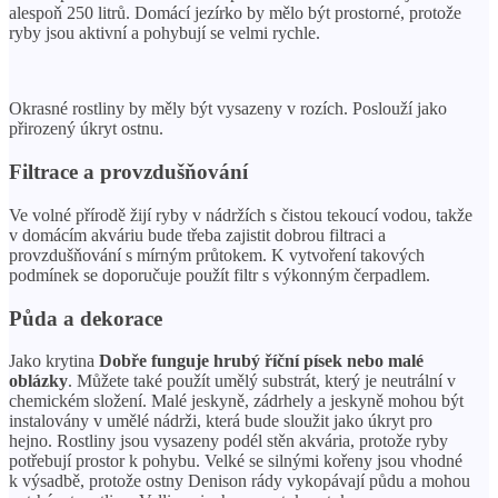
alespoň 250 litrů. Domácí jezírko by mělo být prostorné, protože
ryby jsou aktivní a pohybují se velmi rychle.
Okrasné rostliny by měly být vysazeny v rozích. Poslouží jako
přirozený úkryt ostnu.
Filtrace a provzdušňování
Ve volné přírodě žijí ryby v nádržích s čistou tekoucí vodou, takže
v domácím akváriu bude třeba zajistit dobrou filtraci a
provzdušňování s mírným průtokem. K vytvoření takových
podmínek se doporučuje použít filtr s výkonným čerpadlem.
Půda a dekorace
Jako krytina
Dobře funguje hrubý říční písek nebo malé
oblázky
. Můžete také použít umělý substrát, který je neutrální v
chemickém složení. Malé jeskyně, zádrhely a jeskyně mohou být
instalovány v umělé nádrži, která bude sloužit jako úkryt pro
hejno. Rostliny jsou vysazeny podél stěn akvária, protože ryby
potřebují prostor k pohybu. Velké se silnými kořeny jsou vhodné
k výsadbě, protože ostny Denison rády vykopávají půdu a mohou