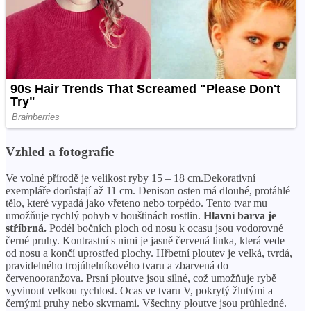
Vzhled a fotografie
Ve volné přírodě je velikost ryby 15 – 18 cm.Dekorativní
exempláře dorůstají až 11 cm. Denison osten má dlouhé, protáhlé
tělo, které vypadá jako vřeteno nebo torpédo. Tento tvar mu
umožňuje rychlý pohyb v houštinách rostlin.
Hlavní barva je
stříbrná.
Podél bočních ploch od nosu k ocasu jsou vodorovné
černé pruhy. Kontrastní s nimi je jasně červená linka, která vede
od nosu a končí uprostřed plochy. Hřbetní ploutev je velká, tvrdá,
pravidelného trojúhelníkového tvaru a zbarvená do
červenooranžova. Prsní ploutve jsou silné, což umožňuje rybě
vyvinout velkou rychlost. Ocas ve tvaru V, pokrytý žlutými a
černými pruhy nebo skvrnami. Všechny ploutve jsou průhledné.