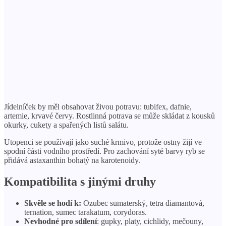
Jídelníček by měl obsahovat živou potravu: tubifex, dafnie,
artemie, krvavé červy. Rostlinná potrava se může skládat z kousků
okurky, cukety a spařených listů salátu.
Utopenci se používají jako suché krmivo, protože ostny žijí ve
spodní části vodního prostředí. Pro zachování syté barvy ryb se
přidává astaxanthin bohatý na karotenoidy.
Kompatibilita s jinými druhy
Skvěle se hodí k:
Ozubec sumaterský, tetra diamantová,
ternation, sumec tarakatum, corydoras.
Nevhodné pro sdílení
: gupky, platy, cichlidy, mečouny,