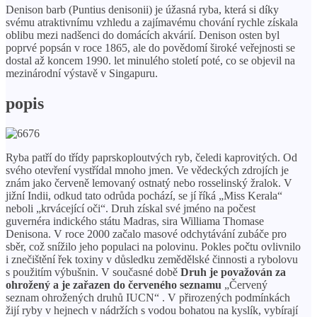
Denison barb (Puntius denisonii) je úžasná ryba, která si díky
svému atraktivnímu vzhledu a zajímavému chování rychle získala
oblibu mezi nadšenci do domácích akvárií. Denison osten byl
poprvé popsán v roce 1865, ale do povědomí široké veřejnosti se
dostal až koncem 1990. let minulého století poté, co se objevil na
mezinárodní výstavě v Singapuru.
popis
Ryba patří do třídy paprskoploutvých ryb, čeledi kaprovitých. Od
svého otevření vystřídal mnoho jmen. Ve vědeckých zdrojích je
znám jako červeně lemovaný ostnatý nebo rosselinský žralok. V
jižní Indii, odkud tato odrůda pochází, se jí říká „Miss Kerala“
neboli „krvácející oči“. Druh získal své jméno na počest
guvernéra indického státu Madras, sira Williama Thomase
Denisona. V roce 2000 začalo masové odchytávání zubáče pro
sběr, což snížilo jeho populaci na polovinu. Pokles počtu ovlivnilo
i znečištění řek toxiny v důsledku zemědělské činnosti a rybolovu
s použitím výbušnin. V současné době
Druh je považován za
ohrožený a je zařazen do červeného seznamu
„Červený
seznam ohrožených druhů IUCN“ . V přirozených podmínkách
žijí ryby v hejnech v nádržích s vodou bohatou na kyslík, vybírají