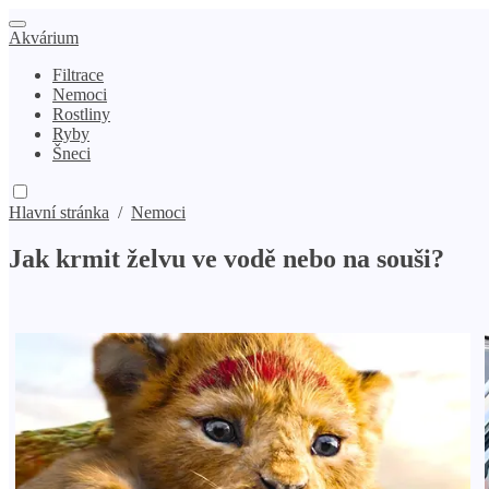
Akvárium
Filtrace
Nemoci
Rostliny
Ryby
Šneci
Hlavní stránka
/
Nemoci
Jak krmit želvu ve vodě nebo na souši?