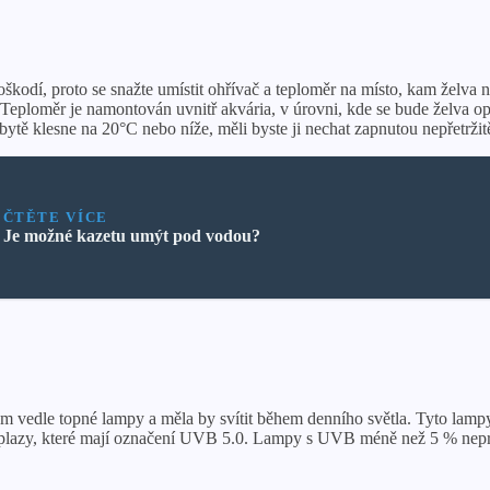
škodí, proto se snažte umístit ohřívač a teploměr na místo, kam želva
Teploměr je namontován uvnitř akvária, v úrovni, kde se bude želva op
bytě klesne na 20°C nebo níže, měli byste ji nechat zapnutou nepřetržit
ČTĚTE VÍCE
Je možné kazetu umýt pod vodou?
kem vedle topné lampy a měla by svítit během denního světla. Tyto lam
o plazy, které mají označení UVB 5.0. Lampy s UVB méně než 5 % neprod