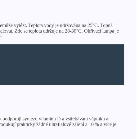
 nemůže vylézt. Teplota vody je udržována na 25°C. Topná
alovat. Zde se teplota udržuje na 28-30°C. Ohřívací lampa je
ě.
py podporují syntézu vitaminu D a vstřebávání vápníku a
ukují prakticky žádné ultrafialové záření a 10 % a více je