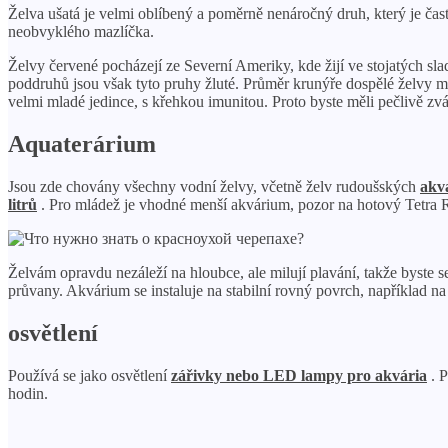
Želva ušatá je velmi oblíbený a poměrně nenáročný druh, který je čas
neobvyklého mazlíčka.
Želvy červené pocházejí ze Severní Ameriky, kde žijí ve stojatých sl
poddruhů jsou však tyto pruhy žluté. Průměr krunýře dospělé želvy mů
velmi mladé jedince, s křehkou imunitou. Proto byste měli pečlivě zvá
Aquaterárium
Jsou zde chovány všechny vodní želvy, včetně želv rudoušských
akva
litrů
. Pro mládež je vhodné menší akvárium, pozor na hotový Tetra R
Želvám opravdu nezáleží na hloubce, ale milují plavání, takže byste se 
průvany. Akvárium se instaluje na stabilní rovný povrch, například na 
osvětlení
Používá se jako osvětlení
zářivky nebo LED lampy pro akvária
. 
hodin.