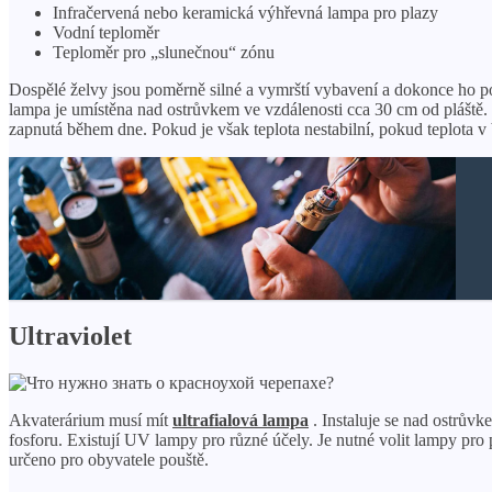
Infračervená nebo keramická výhřevná lampa pro plazy
Vodní teploměr
Teploměr pro „slunečnou“ zónu
Dospělé želvy jsou poměrně silné a vymrští vybavení a dokonce ho po
lampa je umístěna nad ostrůvkem ve vzdálenosti cca 30 cm od pláště. 
zapnutá během dne. Pokud je však teplota nestabilní, pokud teplota v 
Ultraviolet
Akvaterárium musí mít
ultrafialová lampa
. Instaluje se nad ostrův
fosforu. Existují UV lampy pro různé účely. Je nutné volit lampy pr
určeno pro obyvatele pouště.