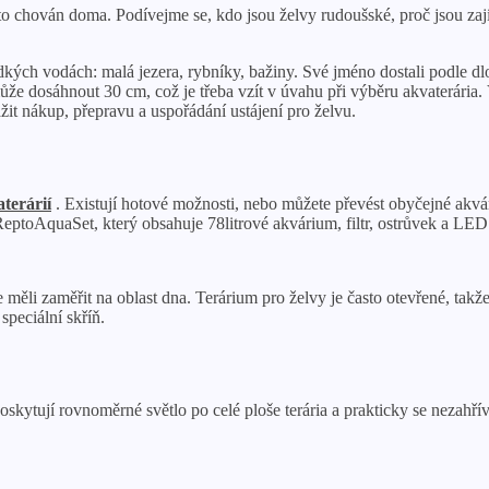
to chován doma. Podívejme se, kdo jsou želvy rudoušské, proč jsou zají
adkých vodách: malá jezera, rybníky, bažiny. Své jméno dostali podle 
že dosáhnout 30 cm, což je třeba vzít v úvahu při výběru akvaterária.
žit nákup, přepravu a uspořádání ustájení pro želvu.
terárií
. Existují hotové možnosti, nebo můžete převést obyčejné akvá
eptoAquaSet, který obsahuje 78litrové akvárium, filtr, ostrůvek a LED 
měli zaměřit na oblast dna. Terárium pro želvy je často otevřené, takže 
speciální skříň.
Poskytují rovnoměrné světlo po celé ploše terária a prakticky se nezahř