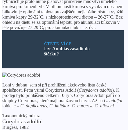
rybnících je proto nutné plánovat přiměřené množství umělého
krmiva pro krmení ryb. V přítomnosti krmiva s vysokým obsahem
bílkovin je optimální teplota pro zajištění nejlepšího růstu a využití
krmiva kapry 29-32˚C. s nízkoproteinovou dietou – 26-27˚С. Bez
ohledu na dietu se za optimální teplotu pro akumulaci bílkovin v
těle považuje 27-29˚C, pro akumulaci tuku – 35˚C.
ČTĚTE VÍCE
Lze Anubias zasadit do
štěrku?
Loni v dubnu jsem si při prohlížení akciového listu české
společnosti Petra všiml Corydoras Adolf (
Corydoras adolfoi
). K
prodeji bylo přihlášeno celkem 10 ryb. Corydoras Adolf patří do
skupiny Corydoras, které mají oranžovou barvu. Až na
C. adolfoi
tohle je –
C. duplicareus
,
C. imitátor
,
C. burgessi
,
C. nijsseni
.
Taxonomický odkaz
Corydoras adolfoi
Burgess, 1982