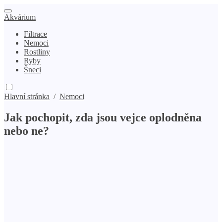
Akvárium
Filtrace
Nemoci
Rostliny
Ryby
Šneci
Hlavní stránka
/
Nemoci
Jak pochopit, zda jsou vejce oplodněna
nebo ne?