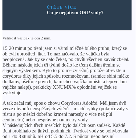
ČTĚTE VÍCE
Co je negativní ORP vody?
Velikost vajíček je cca 2 mm.
15-20 minut po tření jsem si všiml mléčně bílého pruhu, který se
objevil uprostřed jiker. To naznačovalo, že vajíčka byla
neoplozená. Jak by se dalo čekat, po chvíli všechen kaviár zbělal.
Během následujících tří týdnů došlo ke třem dalším třením se
stejným výsledkem. Bylo to pro mě zvláštní, protože obvykle u
corydoras díky jejich způsobu rozmnožování (samice sbírá mléko
do tlamy, ošetřuje povrch, kam chce vajíčka umístit a teprve tam
vajíčka nalepí), prakticky XNUMX% oplodnění vajíček se
vyskytuje.
A tak začal můj epos o chovu Corydoras Adolfoi. Měl jsem dvě
verze důvodů neúspěšných výtěrů – mladé rybky (pokračovaly v
růstu a po měsíci dobrého krmení narostly o více než půl
centimetru) nebo nesprávné parametry vody.
V následujících třech měsících bylo dalších osm snůšek. Každé
tření probíhalo za jiných podmínek. Tvrdost vody se pohybovala
od 1 do 8 stupňů, pH od 5.5 do 7.2. S půdou nebo bez ní.