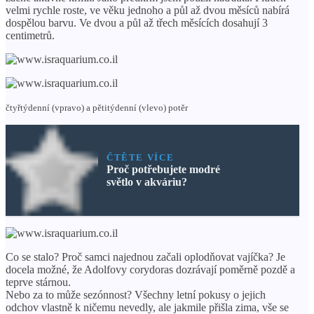
velmi rychle roste, ve věku jednoho a půl až dvou měsíců nabírá
dospělou barvu. Ve dvou a půl až třech měsících dosahují 3
centimetrů.
čtyřtýdenní (vpravo) a pětitýdenní (vlevo) potěr
ČTĚTE VÍCE
Proč potřebujete modré
světlo v akváriu?
Co se stalo? Proč samci najednou začali oplodňovat vajíčka? Je
docela možné, že Adolfovy corydoras dozrávají poměrně pozdě a
teprve stárnou.
Nebo za to může sezónnost? Všechny letní pokusy o jejich
odchov vlastně k ničemu nevedly, ale jakmile přišla zima, vše se