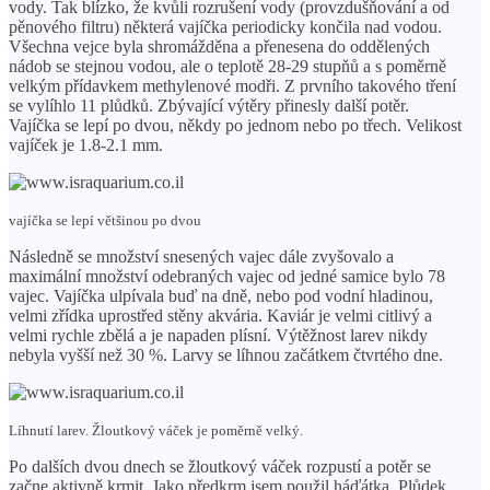
vody. Tak blízko, že kvůli rozrušení vody (provzdušňování a od
pěnového filtru) některá vajíčka periodicky končila nad vodou.
Všechna vejce byla shromážděna a přenesena do oddělených
nádob se stejnou vodou, ale o teplotě 28-29 stupňů a s poměrně
velkým přídavkem methylenové modři. Z prvního takového tření
se vylíhlo 11 plůdků. Zbývající výtěry přinesly další potěr.
Vajíčka se lepí po dvou, někdy po jednom nebo po třech. Velikost
vajíček je 1.8-2.1 mm.
vajíčka se lepí většinou po dvou
Následně se množství snesených vajec dále zvyšovalo a
maximální množství odebraných vajec od jedné samice bylo 78
vajec. Vajíčka ulpívala buď na dně, nebo pod vodní hladinou,
velmi zřídka uprostřed stěny akvária. Kaviár je velmi citlivý a
velmi rychle zbělá a je napaden plísní. Výtěžnost larev nikdy
nebyla vyšší než 30 %. Larvy se líhnou začátkem čtvrtého dne.
Líhnutí larev. Žloutkový váček je poměrně velký.
Po dalších dvou dnech se žloutkový váček rozpustí a potěr se
začne aktivně krmit. Jako předkrm jsem použil háďátka. Plůdek