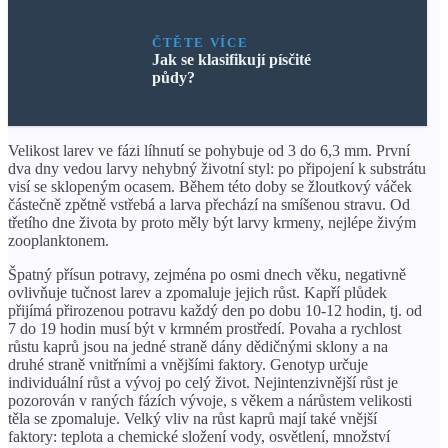
ČTĚTE VÍCE
Jak se klasifikují písčité
půdy?
Velikost larev ve fázi líhnutí se pohybuje od 3 do 6,3 mm. První
dva dny vedou larvy nehybný životní styl: po připojení k substrátu
visí se sklopeným ocasem. Během této doby se žloutkový váček
částečně zpětně vstřebá a larva přechází na smíšenou stravu. Od
třetího dne života by proto měly být larvy krmeny, nejlépe živým
zooplanktonem.
Špatný přísun potravy, zejména po osmi dnech věku, negativně
ovlivňuje tučnost larev a zpomaluje jejich růst. Kapří plůdek
přijímá přirozenou potravu každý den po dobu 10-12 hodin, tj. od
7 do 19 hodin musí být v krmném prostředí. Povaha a rychlost
růstu kaprů jsou na jedné straně dány dědičnými sklony a na
druhé straně vnitřními a vnějšími faktory. Genotyp určuje
individuální růst a vývoj po celý život. Nejintenzivnější růst je
pozorován v raných fázích vývoje, s věkem a nárůstem velikosti
těla se zpomaluje. Velký vliv na růst kaprů mají také vnější
faktory: teplota a chemické složení vody, osvětlení, množství