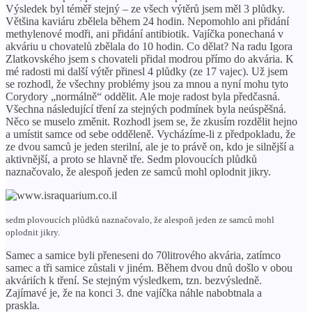
Výsledek byl téměř stejný – ze všech výtěrů jsem měl 3 plůdky.
Většina kaviáru zbělela během 24 hodin. Nepomohlo ani přidání
methylenové modři, ani přidání antibiotik. Vajíčka ponechaná v
akváriu u chovatelů zbělala do 10 hodin. Co dělat? Na radu Igora
Zlatkovského jsem s chovateli přidal modrou přímo do akvária. K
mé radosti mi další výtěr přinesl 4 plůdky (ze 17 vajec). Už jsem
se rozhodl, že všechny problémy jsou za mnou a nyní mohu tyto
Corydory „normálně“ oddělit. Ale moje radost byla předčasná.
Všechna následující tření za stejných podmínek byla neúspěšná.
Něco se muselo změnit. Rozhodl jsem se, že zkusím rozdělit hejno
a umístit samce od sebe odděleně. Vycházíme-li z předpokladu, že
ze dvou samců je jeden sterilní, ale je to právě on, kdo je silnější a
aktivnější, a proto se hlavně tře. Sedm plovoucích plůdků
naznačovalo, že alespoň jeden ze samců mohl oplodnit jikry.
sedm plovoucích plůdků naznačovalo, že alespoň jeden ze samců mohl
oplodnit jikry.
Samec a samice byli přeneseni do 70litrového akvária, zatímco
samec a tři samice zůstali v jiném. Během dvou dnů došlo v obou
akváriích k tření. Se stejným výsledkem, tzn. bezvýsledně.
Zajímavé je, že na konci 3. dne vajíčka náhle nabobtnala a
praskla.