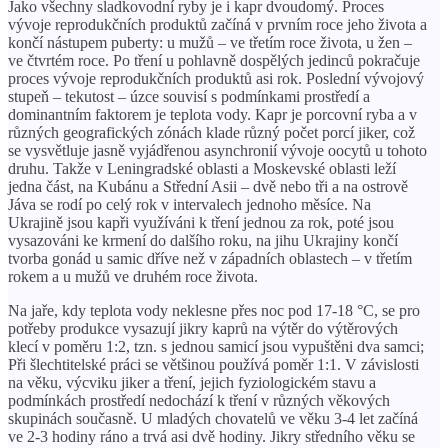
Jako všechny sladkovodní ryby je i kapr dvoudomý. Proces
vývoje reprodukčních produktů začíná v prvním roce jeho života a
končí nástupem puberty: u mužů – ve třetím roce života, u žen –
ve čtvrtém roce. Po tření u pohlavně dospělých jedinců pokračuje
proces vývoje reprodukčních produktů asi rok. Poslední vývojový
stupeň – tekutost – úzce souvisí s podmínkami prostředí a
dominantním faktorem je teplota vody. Kapr je porcovní ryba a v
různých geografických zónách klade různý počet porcí jiker, což
se vysvětluje jasně vyjádřenou asynchronií vývoje oocytů u tohoto
druhu. Takže v Leningradské oblasti a Moskevské oblasti leží
jedna část, na Kubánu a Střední Asii – dvě nebo tři a na ostrově
Jáva se rodí po celý rok v intervalech jednoho měsíce. Na
Ukrajině jsou kapři využíváni k tření jednou za rok, poté jsou
vysazováni ke krmení do dalšího roku, na jihu Ukrajiny končí
tvorba gonád u samic dříve než v západních oblastech – v třetím
rokem a u mužů ve druhém roce života.
Na jaře, kdy teplota vody neklesne přes noc pod 17-18 °C, se pro
potřeby produkce vysazují jikry kaprů na výtěr do výtěrových
klecí v poměru 1:2, tzn. s jednou samicí jsou vypuštěni dva samci;
Při šlechtitelské práci se většinou používá poměr 1:1. V závislosti
na věku, výcviku jiker a tření, jejich fyziologickém stavu a
podmínkách prostředí nedochází k tření v různých věkových
skupinách současně. U mladých chovatelů ve věku 3-4 let začíná
ve 2-3 hodiny ráno a trvá asi dvě hodiny. Jikry středního věku se