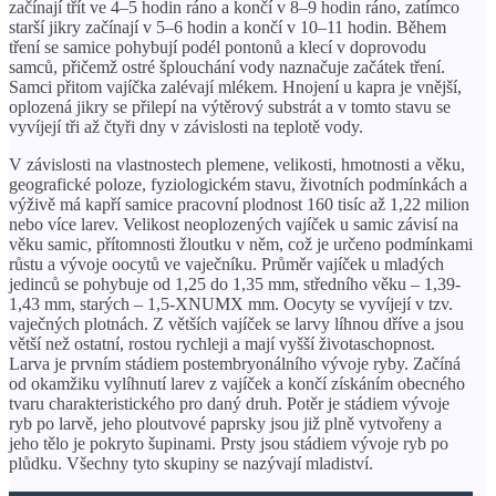
začínají třít ve 4–5 hodin ráno a končí v 8–9 hodin ráno, zatímco
starší jikry začínají v 5–6 hodin a končí v 10–11 hodin. Během
tření se samice pohybují podél pontonů a klecí v doprovodu
samců, přičemž ostré šplouchání vody naznačuje začátek tření.
Samci přitom vajíčka zalévají mlékem. Hnojení u kapra je vnější,
oplozená jikry se přilepí na výtěrový substrát a v tomto stavu se
vyvíjejí tři až čtyři dny v závislosti na teplotě vody.
V závislosti na vlastnostech plemene, velikosti, hmotnosti a věku,
geografické poloze, fyziologickém stavu, životních podmínkách a
výživě má ​​kapří samice pracovní plodnost 160 tisíc až 1,22 milion
nebo více larev. Velikost neoplozených vajíček u samic závisí na
věku samic, přítomnosti žloutku v něm, což je určeno podmínkami
růstu a vývoje oocytů ve vaječníku. Průměr vajíček u mladých
jedinců se pohybuje od 1,25 do 1,35 mm, středního věku – 1,39-
1,43 mm, starých – 1,5-XNUMX mm. Oocyty se vyvíjejí v tzv.
vaječných plotnách. Z větších vajíček se larvy líhnou dříve a jsou
větší než ostatní, rostou rychleji a mají vyšší životaschopnost.
Larva je prvním stádiem postembryonálního vývoje ryby. Začíná
od okamžiku vylíhnutí larev z vajíček a končí získáním obecného
tvaru charakteristického pro daný druh. Potěr je stádiem vývoje
ryb po larvě, jeho ploutvové paprsky jsou již plně vytvořeny a
jeho tělo je pokryto šupinami. Prsty jsou stádiem vývoje ryb po
plůdku. Všechny tyto skupiny se nazývají mladiství.