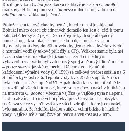
Rozdíl je v tom
C. burgessi
barva na hlavě je zlatá a
C. adolfoi
oranžový. Hřbetní ploutev
C. burgessi
úplně černé, zatímco
C.
adolfoi
pouze základna je černá.
Protože jsem takové chodby neměl, hned jsem si je objednal.
Bohužel místo deseti objednaných dorazilo jen šest a ještě k tomu
bohužel 4 fenky a 2 pejsci. Samozřejmě bych si přál opačný
poměr. Inu, jak se říká, “s čím jste bohatí, s tím jste šťastní.”
Ryby byly umístěny do 20litrového hygienického akvária v tvrdé
a neutrální vodě (v takové přiletěly z ČR). Velikost samic byla asi
4.5 cm standardní délka (SL), samci – asi 4 cm.Jediným
vybavením v akváriu byl vzduchový sprej a pěnový filtr. Z rostlin
– pouze svazek jávského mechu. Během dvou týdnů při
každodenní výměně vody (10-15%) se celková tvrdost snížila na 6
stupňů a kyselost na 6. Teplota vody byla 25-26 stupňů. V noci
byla teplota o 2-3 stupně nižší. A pak došlo k prvnímu tření. Ale
na rozdíl od všech informací, které jsem o chovu našel v knihách a
na internetu
C. adolfoi
, všechna vajíčka (9 vajíček) byla nalepena
na dno akvária. To mě velmi překvapilo. Corydoras se obvykle
snaží svá vejce vystrčit výš a ve všech zdrojích, které jsem našel,
bylo napsáno, že Adolfoi kladou vajíčka velmi blízko k hladině
vody. Vajíčka měla narůžovělou barvu a velikost asi 2 mm.