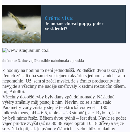
ČTĚTE VÍCE
Je možné chovat guppy potěr
ve sklenici?
do konce 3. dne vajíčka náhle nabobtnala a praskla
Z hodiny na hodinu to není jednodušší. Po dalších dvou takových
třeních zůstali oba samci ve stejném akváriu s jednou samicí – a to
nepomohlo. Už jsem si začal myslet, že s těmito producenty nic
nevyjde a všechny mé naděje směřovaly k sedmi rostoucím dětem,
fuj, Adolfoi.
Všechny dospělé ryby byly dány zpět dohromady. Následné
výtěry změnily můj postoj k nim. Nevím, co se s nimi stalo.
Parametry vody zůstaly stejné (elektrická vodivost – 130
mikrosiemens, pH – 6.5, teplota – 23 stupňů), ale. Bylo to, jako
by byli mimo řetěz. Během dvou týdnů – šest tření. Navíc se počet
vajec prudce zvýšil (až na 30-38 vajec oproti 16-18 dříve) a vejce
se začala lepit, jak je psáno v článcích – velmi blízko hladiny