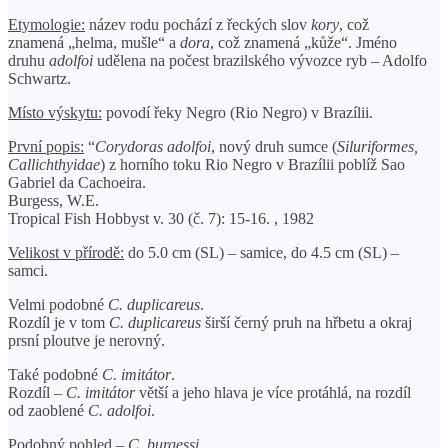
Etymologie:
název rodu pochází z řeckých slov
kory
, což
znamená „helma, mušle“ a
dora
, což znamená „kůže“. Jméno
druhu
adolfoi
udělena na počest brazilského vývozce ryb – Adolfo
Schwartz.
Místo výskytu:
povodí řeky Negro (Rio Negro) v Brazílii.
První popis:
“
Corydoras adolfoi
, nový druh sumce (
Siluriformes,
Callichthyidae
) z horního toku Rio Negro v Brazílii poblíž Sao
Gabriel da Cachoeira.
Burgess, W.E.
Tropical Fish Hobbyst v. 30 (č. 7): 15-16. , 1982
Velikost v přírodě:
do 5.0 cm (SL) – samice, do 4.5 cm (SL) –
samci.
Velmi podobné
C. duplicareus
.
Rozdíl je v tom
C. duplicareus
širší černý pruh na hřbetu a okraj
prsní ploutve je nerovný.
Také podobné
C. imitátor
.
Rozdíl –
C. imitátor
větší a jeho hlava je více protáhlá, na rozdíl
od zaoblené
C. adolfoi
.
Podobný pohled –
C. burgessi
.