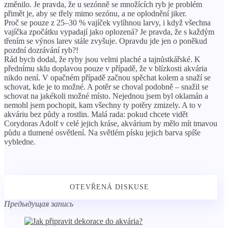
změnilo. Je pravda, že u sezónně se množících ryb je problém
přimět je, aby se třely mimo sezónu, a ne oplodnění jiker.
Proč se pouze z 25–30 % vajíček vylíhnou larvy, i když všechna
vajíčka zpočátku vypadají jako oplozená? Je pravda, že s každým
třením se výnos larev stále zvyšuje. Opravdu jde jen o poněkud
pozdní dozrávání ryb?!
Rád bych dodal, že ryby jsou velmi plaché a tajnůstkářské. K
přednímu sklu doplavou pouze v případě, že v blízkosti akvária
nikdo není. V opačném případě začnou spěchat kolem a snaží se
schovat, kde je to možné. A potěr se choval podobně – snažil se
schovat na jakékoli možné místo. Nejednou jsem byl oklamán a
nemohl jsem pochopit, kam všechny ty potěry zmizely. A to v
akváriu bez půdy a rostlin. Malá rada: pokud chcete vidět
Corydoras Adolf v celé jejich kráse, akvárium by mělo mít tmavou
půdu a tlumené osvětlení. Na světlém písku jejich barva spíše
vybledne.
Предыдущая запись