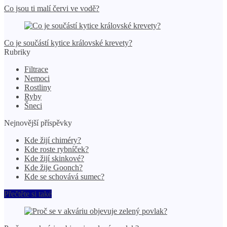
Co jsou ti malí červi ve vodě?
Co je součástí kytice královské krevety?
Rubriky
Filtrace
Nemoci
Rostliny
Ryby
Šneci
Nejnovější příspěvky
Kde žijí chiméry?
Kde roste rybníček?
Kde žijí skinkové?
Kde žije Goonch?
Kde se schovává sumec?
Přečtěte si také