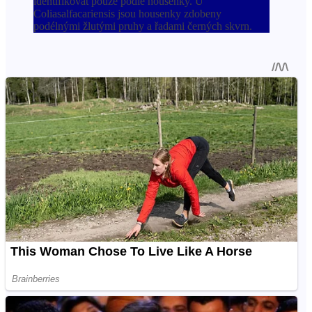
identifikovat pouze podle housenky. U
Coliasalfacariensis jsou housenky zdobeny
podélnými žlutými pruhy a řadami černých skvrn.