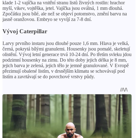
klade 1-2 vajíčka na vnitřní stranu listů živných rostlin: hrachor
myší, vikev, vojtěška, jetel. Vajíčka jsou oválná, 1 mm dlouhá.
Zpočátku jsou bílé, ale než se objeví potomstvo, změní barvu na
jasně oranžovou. Embryo se vyvíjí za 7-8 dní.
Vývoj Caterpillar
Larvy prvního instaru jsou dlouhé pouze 1,6 mm. Hlava je velká,
černá, pokrytá bílými granulemi. Housenky jsou pomalé, skeletují
olistění. Vývoj letní generace trvá 10-24 dní. Po třetím svleku jdou
podzimní housenky na zimu. Do této doby jejich délka je 8 mm,
jejich barva je zelená, jejich tělo je jemně granulované. V Evropě
přezimují obalené listím, v drsnějším klimatu se schovávají pod
listím a zavrtávají se do povrchové vrstvy půdy.