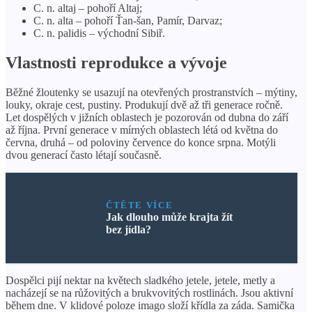
C. n. altaj – pohoří Altaj;
C. n. alta – pohoří Ťan-šan, Pamír, Darvaz;
C. n. palidis – východní Sibiř.
Vlastnosti reprodukce a vývoje
Běžné žloutenky se usazují na otevřených prostranstvích – mýtiny,
louky, okraje cest, pustiny. Produkují dvě až tři generace ročně.
Let dospělých v jižních oblastech je pozorován od dubna do září
až října. První generace v mírných oblastech létá od května do
června, druhá – od poloviny července do konce srpna. Motýli
dvou generací často létají současně.
ČTĚTE VÍCE
Jak dlouho může krajta žít
bez jídla?
Dospělci pijí nektar na květech sladkého jetele, jetele, metly a
nacházejí se na růžovitých a brukvovitých rostlinách. Jsou aktivní
během dne. V klidové poloze imago složí křídla za záda. Samička