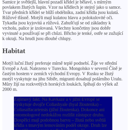
Samice je světlejší, hlavní pozadí křídel je bělavé, s mírným
povlakem žlutých šupin. Vzor na křídlech je stejný jako u samce.
Tvar předních křídel se blíží obdélníku, zadní křídla jsou kulatá.
Růžové třásně. Motýli mají kulatou hlavu a polokulovité oči.
Tykadla jsou kyjovitá a růžová. Zahušťují se od základny k
vrcholu, palice je izolovaná. Všechny končetiny jsou dobře
vyvinuté a používají se při chůzi. Břicho je tenké, ostře se zužující
k okraji. Na hrudi jsou dlouhé chlupy.
Habitat
Motýl luční žlutý preferuje mírně teplé podnebí. Žije ve střední
Evropě a Asii. Nalezeno v Turecku. Mongolsko v severní Číně je
častým hostem v zemích východní Evropy. V Rusku se žlutý
motýl vyskytuje na jihu Sibiře, migranti dosahují polárního Uralu.
Můry žijí na rozkvetlých horských loukách, šplhají do výšek až
2000 m.
Zajímavý fakt. Na Kavkaze a v jižní Evropě se
vyskytuje dvojče Coliashyale (hyal žloutenka) –
Coliasalfacariensis (jižní žloutenka). Dokonce ani
entomologové nedokážou rozlišit zástupce druhu.
Dospělci mají podobnou barvu – žlutá nebo světlá
křídla s tmavým lemováním podél okraje. Druh lze