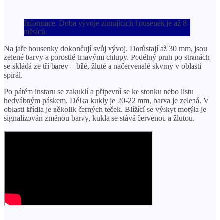
Informace. Doba vývoje zimujících housenek je až 8
měsíců.
Na jaře housenky dokončují svůj vývoj. Dorůstají až 30 mm, jsou
zelené barvy a porostlé tmavými chlupy. Podélný pruh po stranách
se skládá ze tří barev – bílé, žluté a načervenalé skvrny v oblasti
spirál.
Po pátém instaru se zakuklí a připevní se ke stonku nebo listu
hedvábným páskem. Délka kukly je 20-22 mm, barva je zelená. V
oblasti křídla je několik černých teček. Blížící se výskyt motýla je
signalizován změnou barvy, kukla se stává červenou a žlutou.