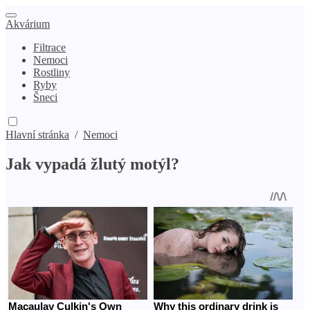
Akvárium
Filtrace
Nemoci
Rostliny
Ryby
Šneci
Hlavní stránka
/
Nemoci
Jak vypadá žlutý motýl?