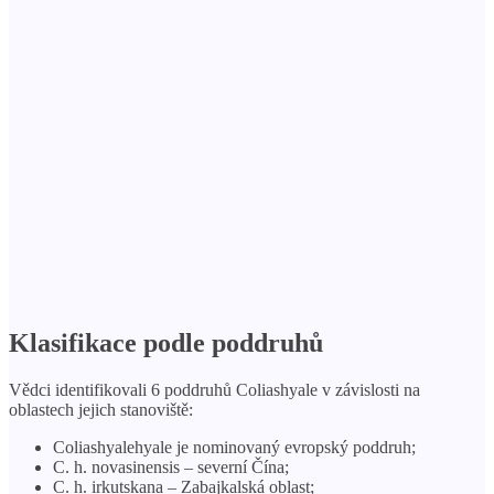
Klasifikace podle poddruhů
Vědci identifikovali 6 poddruhů Coliashyale v závislosti na
oblastech jejich stanoviště:
Coliashyalehyale je nominovaný evropský poddruh;
C. h. novasinensis – severní Čína;
C. h. irkutskana – Zabajkalská oblast;