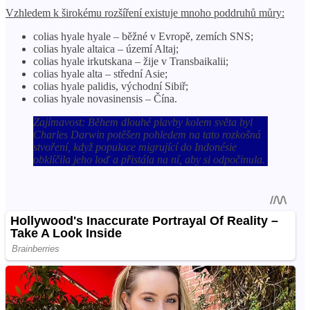
Vzhledem k širokému rozšíření existuje mnoho poddruhů můry:
colias hyale hyale – běžné v Evropě, zemích SNS;
colias hyale altaica – území Altaj;
colias hyale irkutskana – žije v Transbaikalii;
colias hyale alta – střední Asie;
colias hyale palidis, východní Sibiř;
colias hyale novasinensis – Čína.
Zajímavost: Během dlouhé plavby kolem světa byl
Charles Darwin potěšen pohledem na tato rozkošná
stvoření, když populace migrující do Indonésie
obklíčila jeho loď a přistála na ní, aby si odpočinula.