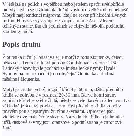
V létě lze na polích s vojtěškou nebo jetelem spatřit světlokřídlé
motýly. Jedná se o žloutenku luční, zástupce velké rodiny běloušů.
Motýli mají tendenci migrovat, létají na sever při hledání živných
rostlin. Hmyz se vyskytuje v Evropě a mírné Asii. Vlivem
odlišných stanovištních podmínek se objevilo několik poddruhů
žloutenky luční.
Popis druhu
Žloutenka luční (Coliashyale) je motýl z rodu žloutenky, čeledi
bělavých. Tento druh byl popsán Carl Linnaeus v roce 1758.
Latinský název hyale pochází ze jména řecké nymfy Hyale.
Synonyma pro označení jsou obyčejná žloutenka a drobná
rašelinná žloutenka.
Motýl je středně velký, rozpětí křídel je 60 mm, délka předního
křídla se pohybuje v rozmezí 20-30 mm. Barva horní strany
samčích křídel je světle žlutá, někdy se zelenkavým nádechem. Na
základně je šedavý povlak. Horní část předního křídla končí v
tmavém poli s nejasnými žlutými skvrnami. Uprostřed jsou
viditelné dvě malé černé skvrny. Na zadních křídlech je hranice
užší, diskové skvrny jsou oranžové. Spodní strana je citronově
žlutá.