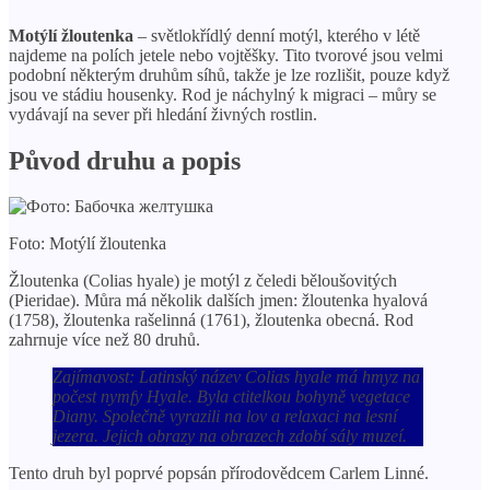
Motýlí žloutenka
– světlokřídlý ​​denní motýl, kterého v létě
najdeme na polích jetele nebo vojtěšky. Tito tvorové jsou velmi
podobní některým druhům síhů, takže je lze rozlišit, pouze když
jsou ve stádiu housenky. Rod je náchylný k migraci – můry se
vydávají na sever při hledání živných rostlin.
Původ druhu a popis
Foto: Motýlí žloutenka
Žloutenka (Colias hyale) je motýl z čeledi běloušovitých
(Pieridae). Můra má několik dalších jmen: žloutenka hyalová
(1758), žloutenka rašelinná (1761), žloutenka obecná. Rod
zahrnuje více než 80 druhů.
Zajímavost: Latinský název Colias hyale má hmyz na
počest nymfy Hyale. Byla ctitelkou bohyně vegetace
Diany. Společně vyrazili na lov a relaxaci na lesní
jezera. Jejich obrazy na obrazech zdobí sály muzeí.
Tento druh byl poprvé popsán přírodovědcem Carlem Linné.