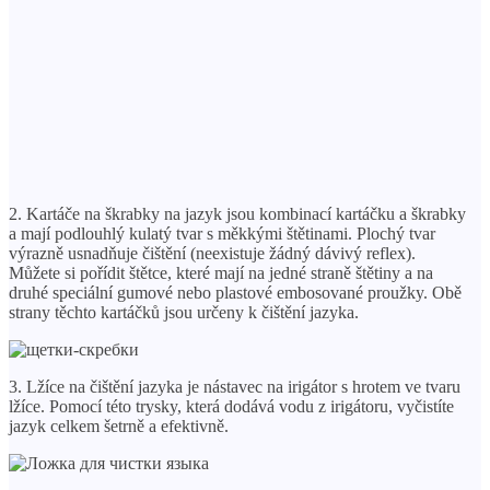
2. Kartáče na škrabky na jazyk jsou kombinací kartáčku a škrabky
a mají podlouhlý kulatý tvar s měkkými štětinami. Plochý tvar
výrazně usnadňuje čištění (neexistuje žádný dávivý reflex).
Můžete si pořídit štětce, které mají na jedné straně štětiny a na
druhé speciální gumové nebo plastové embosované proužky. Obě
strany těchto kartáčků jsou určeny k čištění jazyka.
3. Lžíce na čištění jazyka je nástavec na irigátor s hrotem ve tvaru
lžíce. Pomocí této trysky, která dodává vodu z irigátoru, vyčistíte
jazyk celkem šetrně a efektivně.