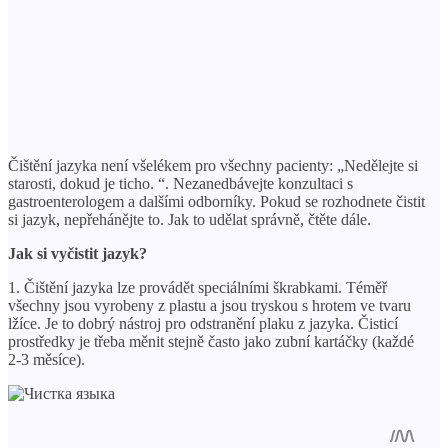
Čištění jazyka není všelékem pro všechny pacienty: „Nedělejte si
starosti, dokud je ticho. “. Nezanedbávejte konzultaci s
gastroenterologem a dalšími odborníky. Pokud se rozhodnete čistit
si jazyk, nepřehánějte to. Jak to udělat správně, čtěte dále.
Jak si vyčistit jazyk?
1. Čištění jazyka lze provádět speciálními škrabkami. Téměř
všechny jsou vyrobeny z plastu a jsou tryskou s hrotem ve tvaru
lžíce. Je to dobrý nástroj pro odstranění plaku z jazyka. Čisticí
prostředky je třeba měnit stejně často jako zubní kartáčky (každé
2-3 měsíce).