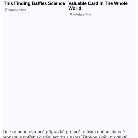
Dnes mnoho výrobců přípravků pro péči o ústní dutinu aktivně
propaguje potřebu čištění jazyka a nabízí širokou škálu produktů.