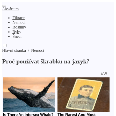
Akvárium
Filtrace
Nemoci
Rostliny
Ryby
Šneci
Hlavní stránka
/
Nemoci
Proč používat škrabku na jazyk?