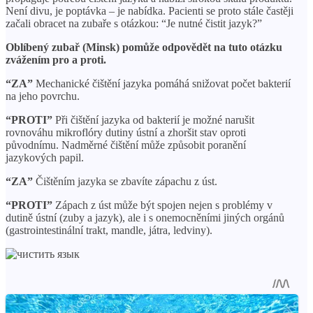
Není divu, je poptávka – je nabídka. Pacienti se proto stále častěji
začali obracet na zubaře s otázkou: “Je nutné čistit jazyk?”
Oblíbený zubař (Minsk) pomůže odpovědět na tuto otázku
zvážením pro a proti.
“ZA”
Mechanické čištění jazyka pomáhá snižovat počet bakterií
na jeho povrchu.
“PROTI”
Při čištění jazyka od bakterií je možné narušit
rovnováhu mikroflóry dutiny ústní a zhoršit stav oproti
původnímu. Nadměrné čištění může způsobit poranění
jazykových papil.
“ZA”
Čištěním jazyka se zbavíte zápachu z úst.
“PROTI”
Zápach z úst může být spojen nejen s problémy v
dutině ústní (zuby a jazyk), ale i s onemocněními jiných orgánů
(gastrointestinální trakt, mandle, játra, ledviny).