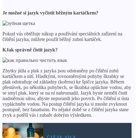
Je možné si jazyk vyčistit běžným kartáčkem?
Pokud vás obtěžuje nákup a používání speciálních zařízení na
čištění jazyka, můžete použít běžný zubní kartáček.
К
Jak správně čistit jazyk?
Zbytky jídla a plak z jazyka jsou odstraněny po čištění zubů
kartáčkem a nití. Hladkými, rovnoměrnými pohyby škrabky se
plak odstraňuje od základny (kořenu) ke špičce jazyka. Během
přestávek, po několika pohybech, se škrabka opláchne vodou, aby
se smyl plak, který se na ní nahromadil. Jazyk byste neměli čistit
nadměrnou silou, abyste neporanili jeho povrch. Po čištění si ústa
vypláchněte vodou. Na postup čištění jazyka si musíte zvyknout
postupně, bez fanatismu. Po nějaké době se z čištění jazyka stane
zvyk a potěší vás i zubaře dobrým výsledkem.
ČTĚTE VÍCE