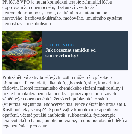
Při léčbě VPO je nutná komplexní terapie zahrnující léčbu
doprovodných onemocnění, dysfunkcí všech částí
neuroendokrinního systému, centrálního a autonomního
nervového, kardiovaskulárního, močového, imunitního systému,
hemostázy a metabolismu.
ČTĚTE VÍCE
Jak rozeznat samičku od
samce zebřičky?
Protizánětlivá aktivita léčivých rostlin může být způsobena
přítomností flavonoidů, alkaloidů, glykosidů, silic, kumarinů a
tříslovin. Kromě rozmanitého chemického složení mají rostliny i
různé farmakoterapeutické účinky a používají se při různých
zánětlivých onemocněních ženských pohlavních orgánů
(vulvitida, vaginitida, endocervicitida, eroze děložního hrdla atd.).
Rostlinné léky se úspěšně používají v komplexu terapeutických
opatření, včetně použití antibiotik, sulfonamidů, fyzioterapie,
terapeutického bahna, autohemoterapie, imunomodulačních léků a
regeneračních procedur.