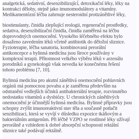
analgetická, sedativní, desenzibilizující, detoxikační léky, léky na
kontrakci dělohy, stejně jako imunomodulátory a vitamíny.
Medikamentózní léčba zahrnuje nesteroidní protizánětlivé léky,
biostimulanty, činidla zlepšující reologii, regenerační prostředky,
sedativa, desenzibilizační činidla, činidla zaměřená na léčbu
doprovodných onemocnění. Vysokého léčebného efektu bylo
dosaženo zavedením léků včetně antibiotik do děložní sliznice.
Fyzioterapie, léčba sanatoria, kombinovaná perorální
antikoncepce a bylinná medicína jsou široce používány v
komplexní terapii. Přítomnost velkého výběru léků v arzenálu
porodníků a gynekologů však nevedla ke konečnému řešení
tohoto problému [7, 10].
Bylinná medicína pro akutní zánětlivá onemocnění pohlavních
orgánů má pomocnou povahu a je zaměřena především na
odstranění vedlejších účinků antibakteriální terapie, rozvinutého
nedostatku vitamínů a dysbiózy. U chronických zánětlivých
onemocnění je účinnější bylinná medicína. Bylinné přípravky jsou
schopny zvýšit imunoreaktivní stav těla a současně potlačit
senzibilizaci, která se vyvíjí v důsledku expozice tkáňovým a
bakteriálním antigenům. Při léčbě VZPO se rostlinné léky užívají
perorálně a vzhledem k dobré absorpční schopnosti rektální
sliznice také podávají rektálně.