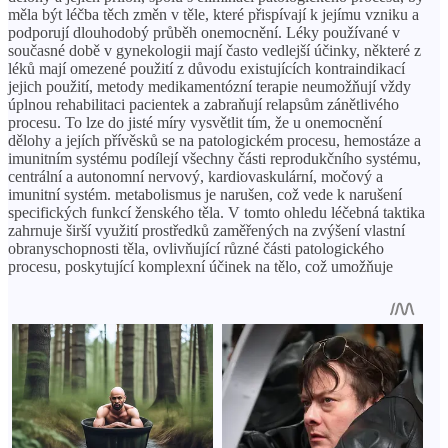
měla být léčba těch změn v těle, které přispívají k jejímu vzniku a
podporují dlouhodobý průběh onemocnění. Léky používané v
současné době v gynekologii mají často vedlejší účinky, některé z
léků mají omezené použití z důvodu existujících kontraindikací
jejich použití, metody medikamentózní terapie neumožňují vždy
úplnou rehabilitaci pacientek a zabraňují relapsům zánětlivého
procesu. To lze do jisté míry vysvětlit tím, že u onemocnění
dělohy a jejích přívěsků se na patologickém procesu, hemostáze a
imunitním systému podílejí všechny části reprodukčního systému,
centrální a autonomní nervový, kardiovaskulární, močový a
imunitní systém. metabolismus je narušen, což vede k narušení
specifických funkcí ženského těla. V tomto ohledu léčebná taktika
zahrnuje širší využití prostředků zaměřených na zvýšení vlastní
obranyschopnosti těla, ovlivňující různé části patologického
procesu, poskytující komplexní účinek na tělo, což umožňuje