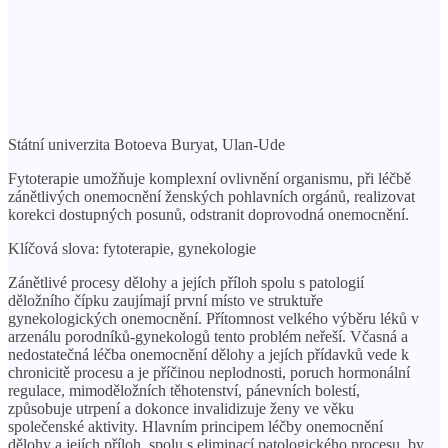
Státní univerzita Botoeva Buryat, Ulan-Ude
Fytoterapie umožňuje komplexní ovlivnění organismu, při léčbě
zánětlivých onemocnění ženských pohlavních orgánů, realizovat
korekci dostupných posunů, odstranit doprovodná onemocnění.
Klíčová slova: fytoterapie, gynekologie
Zánětlivé procesy dělohy a jejích příloh spolu s patologií
děložního čípku zaujímají první místo ve struktuře
gynekologických onemocnění. Přítomnost velkého výběru léků v
arzenálu porodníků-gynekologů tento problém neřeší. Včasná a
nedostatečná léčba onemocnění dělohy a jejích přídavků vede k
chronicitě procesu a je příčinou neplodnosti, poruch hormonální
regulace, mimoděložních těhotenství, pánevních bolestí,
způsobuje utrpení a dokonce invalidizuje ženy ve věku
společenské aktivity. Hlavním principem léčby onemocnění
dělohy a jejích příloh, spolu s eliminací patologického procesu, by