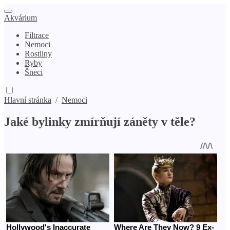
Akvárium
Filtrace
Nemoci
Rostliny
Ryby
Šneci
Hlavní stránka
/
Nemoci
Jaké bylinky zmírňují záněty v těle?