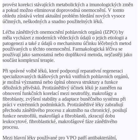
provést korekci stávajících metabolických a imunologických změn
a pokud možno eliminovat doprovodná onemocnění. V tomto
ohledu zůstává velmi aktuální problém hledání nových vysoce
účinných, neškodných a snadno použitelných léků.
Léčba zánětlivých onemocnění pohlavních orgánů (IZPO) by
měla vycházet z moderních vědeckých údajů o jejich etiologii a
patogenezi a také z údajů o mechanismu účinku léčebných metod
používaných u těchto onemocnění. Farmakologická léčiva se
používají jako samostatná nebo doplňková metoda, nejčastěji jako
součást komplexní terapie.
Při správné volbě léků, které podporují reparativní regeneraci
specializovaných tkáňových prvků vnitřních pohlavních orgánů,
je možná významná nebo úplná obnova struktury a funkce
děložních přívěsků. Protizánětlivý účinek léků je zaměřen na
obnovení funkčních korelací mezi neutrofily, makrofágy a
fibroblasty, zvýšení stability a adaptace buněčného systému při
práci v extrémních podmínkách. Protizánětlivé léky zabraňují
přechodu zánětlivého procesu z akutního na chronický, posilují
funkce neutrofilů, makrofágů a fibroblastů, zkracují dobu
leukocytové, fibroblastické, makrofágové fáze zánětlivého
procesu.
Mezi hlavní léky používané pro VPO patří antibakteriální,