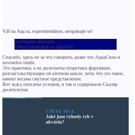
Váš na Aqa.ru, experimentátore, neopakujte se!
сообщение Renesmy
Děkuji mnohokrát za odpověď!
Спасибо, здесь не за что говорить, разве что AquaCross и
novoselov.vladst.
Это практики, а не дилетанты-теоретики форумные,
разглагольствующие об азотном цикле, хотя, что это такое,
имеют весьма смутное представление.
Вот зедсь описаны условия, и так и содерожали Скаляр
десятилетия.
ČTĚTE VÍCE
Jaké jsou výhody ryb v
akváriu?