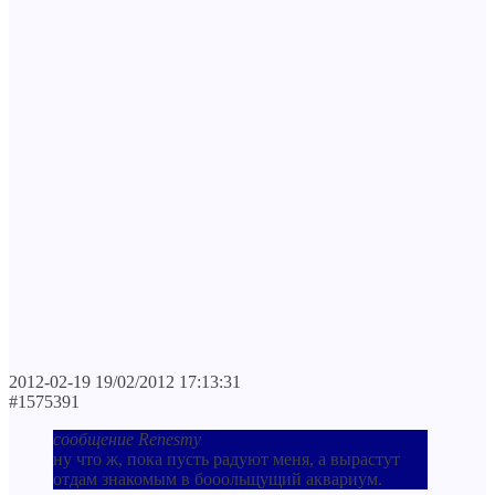
2012-02-19 19/02/2012 17:13:31
#1575391
сообщение Renesmy
ну что ж, пока пусть радуют меня, а вырастут
отдам знакомым в бооольщущий аквариум.