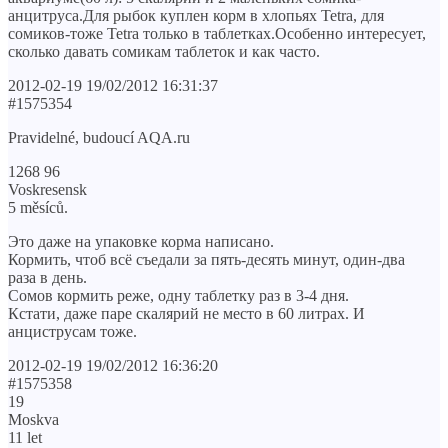
анцитруса.Для рыбок куплен корм в хлопьях Tetra, для
сомиков-тоже Tetra только в таблетках.Особенно интересует,
сколько давать сомикам таблеток и как часто.
2012-02-19 19/02/2012 16:31:37
#1575354
Pravidelné, budoucí AQA.ru
1268 96
Voskresensk
5 měsíců.
Это даже на упаковке корма написано.
Кормить, чтоб всё съедали за пять-десять минут, один-два
раза в день.
Сомов кормить реже, одну таблетку раз в 3-4 дня.
Кстати, даже паре скалярий не место в 60 литрах. И
анциструсам тоже.
2012-02-19 19/02/2012 16:36:20
#1575358
19
Moskva
11 let