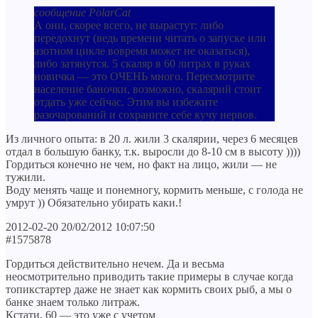
сообщение PolarCat
А они, скорее всего, не вырастут: либо
передохнут (ведь времени читать о запуске или
азотном цикле вовремя может не оказаться),
либо затянутся. 5 скаляр в 60 литрах в руках
новичка — это ОЧЕНЬ много. Пересмотрите
население баночки, возможно, скалярий стоит
отдать уже сейчас. Этим вы избежите
разочарований и сохраните себе кучу нервов.
Из личного опыта: в 20 л. жили 3 скалярии, через 6 месяцев
отдал в большую банку, т.к. выросли до 8-10 см в высоту ))))
Гордиться конечно не чем, но факт на лицо, жили — не
тужили.
Воду менять чаще и понемногу, кормить меньше, с голода не
умрут )) Обязательно убирать каки.!
2012-02-20 20/02/2012 10:07:50
#1575878
Гордиться действительно нечем. Да и весьма
неосмотрительно приводить такие примеры в случае когда
топикстартер даже не знает как кормить своих рыб, а мы о
банке знаем только литраж.
Кстати, 60 — это уже с учетом