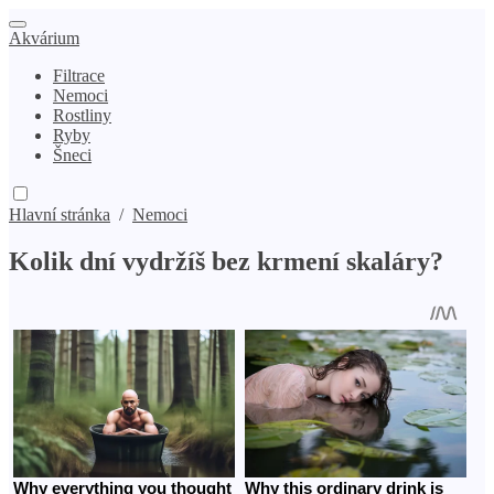
Akvárium
Filtrace
Nemoci
Rostliny
Ryby
Šneci
Hlavní stránka
/
Nemoci
Kolik dní vydržíš bez krmení skaláry?