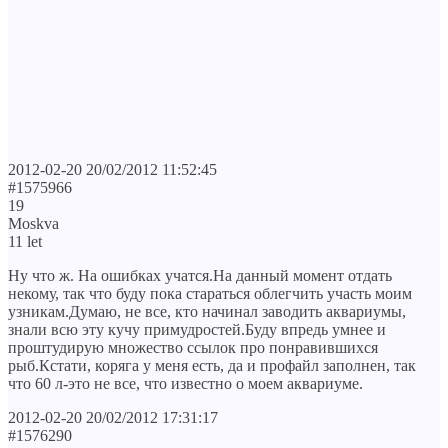
2012-02-20 20/02/2012 11:52:45
#1575966
19
Moskva
11 let
Ну что ж. На ошибках учатся.На данный момент отдать
некому, так что буду пока стараться облегчить участь моим
узникам.Думаю, не все, кто начинал заводить аквариумы,
знали всю эту кучу примудростей.Буду впредь умнее и
проштудирую множество ссылок про понравившихся
рыб.Кстати, коряга у меня есть, да и профайл заполнен, так
что 60 л-это не все, что известно о моем аквариуме.
2012-02-20 20/02/2012 17:31:17
#1576290