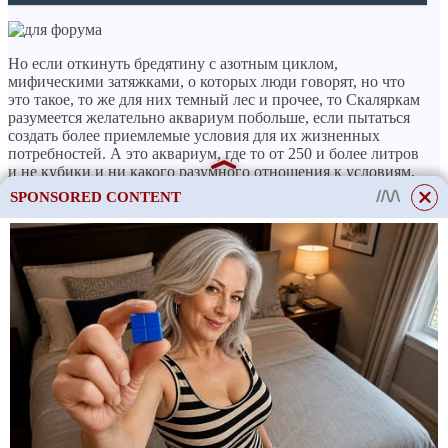
Но если откинуть бредятину с азотным циклом,
мифическими затяжками, о которых люди говорят, но что
это такое, то же для них темный лес и прочее, то Скаляркам
разумеется желательно аквариум побольше, если пытаться
создать более приемлемые условия для их жизненных
потребностей. А это аквариум, где то от 250 и более литров
и не кубики и ни какого разумного отношения к условиям,
бреда типа на пару 200 литров или сколько там, не имеет.
SPONSORED CONTENT
От себя скажу, что 60 литров если ве по уму, то вообще не
для тех рыб, которые Вы завели. Ваш аквариум для мелкоты,
типа харацинки, разбавленой Ляльками или мелкой
барбусни.
Что касается кормов, то все эти минуты, это тот же бред,
особенно с сухарями. Это можно определить только
опытным путем. Кинули, подождали, съели, кинули еще,
съели и хватит. Не забывайте что сухари могут разбухать в
желудках, кишечнике. микрофлоры на всю эту разбухшую
массу не хватит, от сюда заболевания жкт, со всеми
вытикающими последствиями.
Что касается живыхмороженых кормов, то вообще не
слушайте бредятину о страшилках. Кто кормит
исключительно ими и различными, у того рыба вообще не