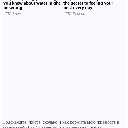
Подскажите, пжста, сколько и как кормить мою живность в
аквариуме(60 л): 5 скалярий и 2 маленьких сомика-