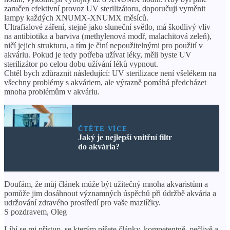
zaručen efektivní provoz UV sterilizátoru, doporučuji vyměnit
lampy každých XNUMX-XNUMX měsíců.
Ultrafialové záření, stejně jako sluneční světlo, má škodlivý vliv
na antibiotika a barviva (methylenová modř, malachitová zeleň),
ničí jejich strukturu, a tím je činí nepoužitelnými pro použití v
akváriu. Pokud je tedy potřeba užívat léky, měli byste UV
sterilizátor po celou dobu užívání léků vypnout.
Chtěl bych zdůraznit následující: UV sterilizace není všelékem na
všechny problémy s akváriem, ale výrazně pomáhá předcházet
mnoha problémům v akváriu.
ČTĚTE VÍCE
Jaký je nejlepší vnitřní filtr
do akvária?
Doufám, že můj článek může být užitečný mnoha akvaristům a
pomůže jim dosáhnout významných úspěchů při údržbě akvária a
udržování zdravého prostředí pro vaše mazlíčky.
S pozdravem, Oleg
Líbí se mi přístup, se kterým píšete články. kompetentně, pečlivě a