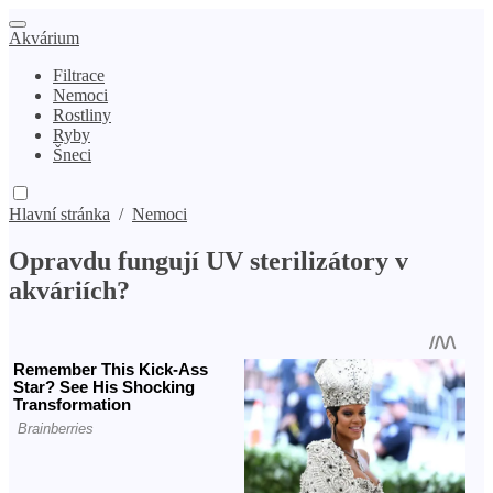
Akvárium
Filtrace
Nemoci
Rostliny
Ryby
Šneci
Hlavní stránka
/
Nemoci
Opravdu fungují UV sterilizátory v
akváriích?