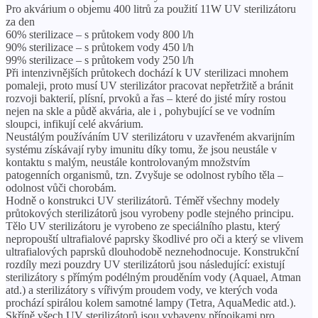
Pro akvárium o objemu 400 litrů za použití 11W UV sterilizátoru
za den
60% sterilizace – s průtokem vody 800 l/h
90% sterilizace – s průtokem vody 450 l/h
99% sterilizace – s průtokem vody 250 l/h
Při intenzivnějších průtokech dochází k UV sterilizaci mnohem
pomaleji, proto musí UV sterilizátor pracovat nepřetržitě a bránit
rozvoji bakterií, plísní, prvoků a řas – které do jisté míry rostou
nejen na skle a půdě akvária, ale i , pohybující se ve vodním
sloupci, infikují celé akvárium.
Neustálým používáním UV sterilizátoru v uzavřeném akvarijním
systému získávají ryby imunitu díky tomu, že jsou neustále v
kontaktu s malým, neustále kontrolovaným množstvím
patogenních organismů, tzn. Zvyšuje se odolnost rybího těla –
odolnost vůči chorobám.
Hodně o konstrukci UV sterilizátorů. Téměř všechny modely
průtokových sterilizátorů jsou vyrobeny podle stejného principu.
Tělo UV sterilizátoru je vyrobeno ze speciálního plastu, který
nepropouští ultrafialové paprsky škodlivé pro oči a který se vlivem
ultrafialových paprsků dlouhodobě neznehodnocuje. Konstrukční
rozdíly mezi pouzdry UV sterilizátorů jsou následující: existují
sterilizátory s přímým podélným prouděním vody (Aquael, Atman
atd.) a sterilizátory s vířivým proudem vody, ve kterých voda
prochází spirálou kolem samotné lampy (Tetra, AquaMedic atd.).
Skříně všech UV sterilizátorů jsou vybaveny přípojkami pro