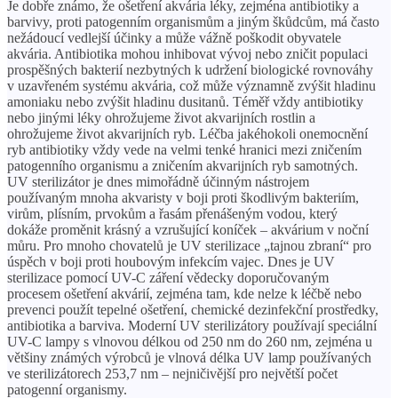
Je dobře známo, že ošetření akvária léky, zejména antibiotiky a
barvivy, proti patogenním organismům a jiným škůdcům, má často
nežádoucí vedlejší účinky a může vážně poškodit obyvatele
akvária. Antibiotika mohou inhibovat vývoj nebo zničit populaci
prospěšných bakterií nezbytných k udržení biologické rovnováhy
v uzavřeném systému akvária, což může významně zvýšit hladinu
amoniaku nebo zvýšit hladinu dusitanů. Téměř vždy antibiotiky
nebo jinými léky ohrožujeme život akvarijních rostlin a
ohrožujeme život akvarijních ryb. Léčba jakéhokoli onemocnění
ryb antibiotiky vždy vede na velmi tenké hranici mezi zničením
patogenního organismu a zničením akvarijních ryb samotných.
UV sterilizátor je dnes mimořádně účinným nástrojem
používaným mnoha akvaristy v boji proti škodlivým bakteriím,
virům, plísním, prvokům a řasám přenášeným vodou, který
dokáže proměnit krásný a vzrušující koníček – akvárium v ​​noční
můru. Pro mnoho chovatelů je UV sterilizace „tajnou zbraní“ pro
úspěch v boji proti houbovým infekcím vajec. Dnes je UV
sterilizace pomocí UV-C záření vědecky doporučovaným
procesem ošetření akvárií, zejména tam, kde nelze k léčbě nebo
prevenci použít tepelné ošetření, chemické dezinfekční prostředky,
antibiotika a barviva. Moderní UV sterilizátory používají speciální
UV-C lampy s vlnovou délkou od 250 nm do 260 nm, zejména u
většiny známých výrobců je vlnová délka UV lamp používaných
ve sterilizátorech 253,7 nm – nejničivější pro největší počet
patogenní organismy.