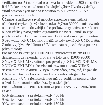
sterilizátor použit například pro akvárium o objemu 200 nebo 450
litrů? Pokusím se nabídnout následující výběr: Uvedu výsledky
studií provedených mnoha laboratořemi v Evropě a USA s
průměrnými ukazateli.
Účinnost sterilizace závisí na době expozice a energetické
náročnosti (výkonu) světelného toku. Výkon 36000 1 mikrowattů
na 1 cm1. za sekundu zabíjí nebo poškozuje genetickou strukturu
buněk většiny patogenních organismů v akváriu, čímž snižuje
jejich počet až do úplného zničení. 36000 mikrowatt je miliontina
0.036 wattu, XNUMX mikrowattů se tedy rovná XNUMX wattu.
Z toho vyplývá, že účinnost UV sterilizátoru je založena pouze na
průtoku vody.
Pro mnoho bakterií je 15000 20000 mikrowattů na cm30000
destruktivní. za sekundu, pro řasy je toto číslo 45000 90000-
XNUMX XNUMX, zatímco pro prvoky je XNUMX XNUMX-
XNUMX XNUMX nebo více mikrowattů na cmXNUMX
destruktivní. za sekundu. Z výše uvedeného je zřejmé, že jak síla
UV záření, tak i doba zpoždění konkrétního patogenního
organismu v UV záření se stejnou měrou podílí na procesu jeho
ničení. Laboratorní studie ukázaly následující:
Pro akvárium o objemu 180 litrů za použití 5W UV sterilizátoru
za den
60% sterilizace – s průtokem vody 400 l/h
90% sterilizace – s průtokem vody 250 l/h
99% sterilizace – s průtokem vody 150 l/h