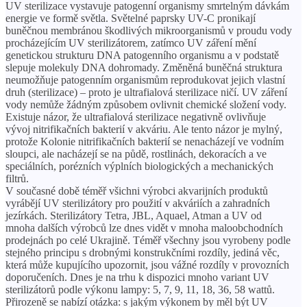
UV sterilizace vystavuje patogenní organismy smrtelným dávkám
energie ve formě světla. Světelné paprsky UV-C pronikají
buněčnou membránou škodlivých mikroorganismů v proudu vody
procházejícím UV sterilizátorem, zatímco UV záření mění
genetickou strukturu DNA patogenního organismu a v podstatě
slepuje molekuly DNA dohromady. Změněná buněčná struktura
neumožňuje patogenním organismům reprodukovat jejich vlastní
druh (sterilizace) – proto je ultrafialová sterilizace ničí. UV záření
vody nemůže žádným způsobem ovlivnit chemické složení vody.
Existuje názor, že ultrafialová sterilizace negativně ovlivňuje
vývoj nitrifikačních bakterií v akváriu. Ale tento názor je mylný,
protože Kolonie nitrifikačních bakterií se nenacházejí ve vodním
sloupci, ale nacházejí se na půdě, rostlinách, dekoracích a ve
speciálních, porézních výplních biologických a mechanických
filtrů.
V současné době téměř všichni výrobci akvarijních produktů
vyrábějí UV sterilizátory pro použití v akváriích a zahradních
jezírkách. Sterilizátory Tetra, JBL, Aquael, Atman a UV od
mnoha dalších výrobců lze dnes vidět v mnoha maloobchodních
prodejnách po celé Ukrajině. Téměř všechny jsou vyrobeny podle
stejného principu s drobnými konstrukčními rozdíly, jediná věc,
která může kupujícího upozornit, jsou vážné rozdíly v provozních
doporučeních. Dnes je na trhu k dispozici mnoho variant UV
sterilizátorů podle výkonu lampy: 5, 7, 9, 11, 18, 36, 58 wattů.
Přirozeně se nabízí otázka: s jakým výkonem by měl být UV