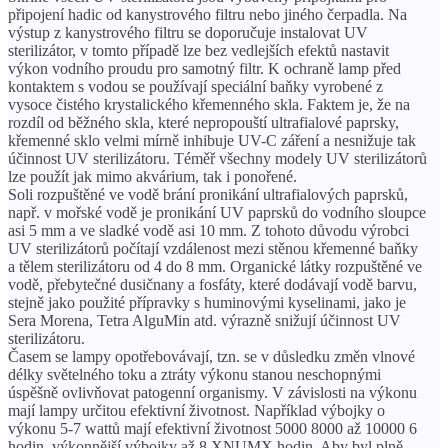
připojení hadic od kanystrového filtru nebo jiného čerpadla. Na
výstup z kanystrového filtru se doporučuje instalovat UV
sterilizátor, v tomto případě lze bez vedlejších efektů nastavit
výkon vodního proudu pro samotný filtr. K ochraně lamp před
kontaktem s vodou se používají speciální baňky vyrobené z
vysoce čistého krystalického křemenného skla. Faktem je, že na
rozdíl od běžného skla, které nepropouští ultrafialové paprsky,
křemenné sklo velmi mírně inhibuje UV-C záření a nesnižuje tak
účinnost UV sterilizátoru. Téměř všechny modely UV sterilizátorů
lze použít jak mimo akvárium, tak i ponořené.
Soli rozpuštěné ve vodě brání pronikání ultrafialových paprsků,
např. v mořské vodě je pronikání UV paprsků do vodního sloupce
asi 5 mm a ve sladké vodě asi 10 mm. Z tohoto důvodu výrobci
UV sterilizátorů počítají vzdálenost mezi stěnou křemenné baňky
a tělem sterilizátoru od 4 do 8 mm. Organické látky rozpuštěné ve
vodě, přebytečné dusičnany a fosfáty, které dodávají vodě barvu,
stejně jako použité přípravky s huminovými kyselinami, jako je
Sera Morena, Tetra AlguMin atd. výrazně snižují účinnost UV
sterilizátoru.
Časem se lampy opotřebovávají, tzn. se v důsledku změn vlnové
délky světelného toku a ztráty výkonu stanou neschopnými
úspěšně ovlivňovat patogenní organismy. V závislosti na výkonu
mají lampy určitou efektivní životnost. Například výbojky o
výkonu 5-7 wattů mají efektivní životnost 5000 8000 až 10000 6
hodin, výkonnější výbojky až 8 XNUMX hodin. Aby byl plně