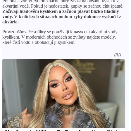
Pohoda a zdraví ryb do značné míry závisí na obsahu kyslíku v
akvarijní vodě. Pokud je nedostatek, gupky se začnou cítit špatně.
Zažívají hladovění kyslíkem a začnou plavat blízko hladiny
vody. V kritických situacích mohou ryby dokonce vyskočit z
akvária.
Provzdušňovače a filtry se používají k nasycení akvarijní vody
kyslíkem. V moderních obchodech se zvířaty najdete modely,
které čistí vodu a obohacují ji kyslíkem.