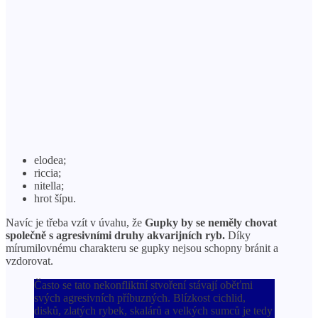
elodea;
riccia;
nitella;
hrot šípu.
Navíc je třeba vzít v úvahu, že
Gupky by se neměly chovat
společně s agresivními druhy akvarijních ryb.
Díky
mírumilovnému charakteru se gupky nejsou schopny bránit a
vzdorovat.
Často se tato nekonfliktní stvoření stávají oběťmi
svých agresivních příbuzných. Blízkost cichlid,
disků, zlatých rybek, skalárů a velkých sumců je tedy