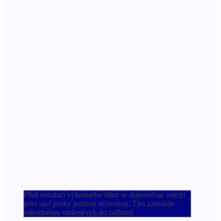
Před instalací výkonného filtru se doporučuje zakrýt
jeho sací prvky jemnou síťovinou. Tím zabráníte
náhodnému vtažení ryb do zařízení.