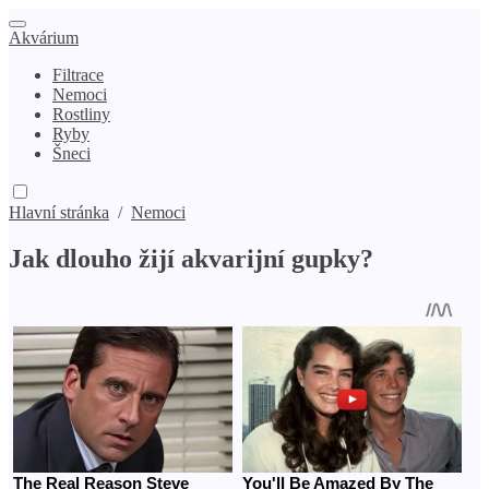
Akvárium
Filtrace
Nemoci
Rostliny
Ryby
Šneci
Hlavní stránka
/
Nemoci
Jak dlouho žijí akvarijní gupky?