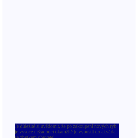
Je důležité si uvědomit, že po zakoupení nových ryb
je vysoce nežádoucí okamžitě je vypustit do akvária
se zbytkem obyvatel.