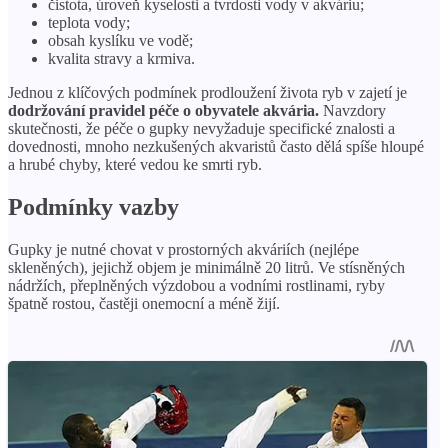
čistota, úroveň kyselosti a tvrdosti vody v akváriu;
teplota vody;
obsah kyslíku ve vodě;
kvalita stravy a krmiva.
Jednou z klíčových podmínek prodloužení života ryb v zajetí je
dodržování pravidel péče o obyvatele akvária.
Navzdory
skutečnosti, že péče o gupky nevyžaduje specifické znalosti a
dovednosti, mnoho nezkušených akvaristů často dělá spíše hloupé
a hrubé chyby, které vedou ke smrti ryb.
Podmínky vazby
Gupky je nutné chovat v prostorných akváriích (nejlépe
skleněných), jejichž objem je minimálně 20 litrů. Ve stísněných
nádržích, přeplněných výzdobou a vodními rostlinami, ryby
špatně rostou, častěji onemocní a méně žijí.