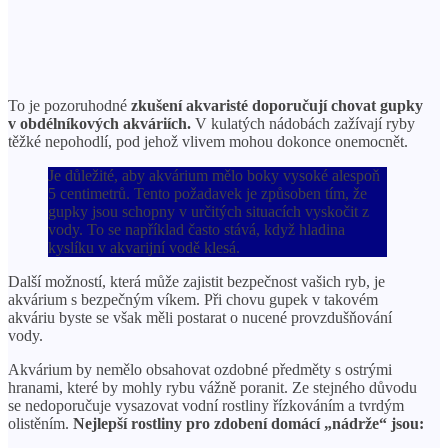
To je pozoruhodné
zkušení akvaristé doporučují chovat gupky
v obdélníkových akváriích.
V kulatých nádobách zažívají ryby
těžké nepohodlí, pod jehož vlivem mohou dokonce onemocnět.
Je důležité, aby akvárium mělo boky vysoké alespoň
5 centimetrů. Tento požadavek je způsoben tím, že
gupky jsou schopny v určitých situacích vyskočit z
vody. To se například často stává, když hladina
kyslíku v akvarijní vodě klesá.
Další možností, která může zajistit bezpečnost vašich ryb, je
akvárium s bezpečným víkem. Při chovu gupek v takovém
akváriu byste se však měli postarat o nucené provzdušňování
vody.
Akvárium by nemělo obsahovat ozdobné předměty s ostrými
hranami, které by mohly rybu vážně poranit. Ze stejného důvodu
se nedoporučuje vysazovat vodní rostliny řízkováním a tvrdým
olistěním.
Nejlepší rostliny pro zdobení domácí „nádrže“ jsou: