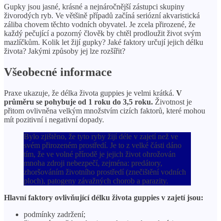
Gupky jsou jasné, krásné a nejnáročnější zástupci skupiny
živorodých ryb. Ve většině případů začíná seriózní akvaristická
záliba chovem těchto vodních obyvatel. Je zcela přirozené, že
každý pečující a pozorný člověk by chtěl prodloužit život svým
mazlíčkům. Kolik let žijí gupky? Jaké faktory určují jejich délku
života? Jakými způsoby jej lze rozšířit?
Všeobecné informace
Praxe ukazuje, že délka života guppies je velmi krátká.
V
průměru se pohybuje od 1 roku do 3,5 roku.
Životnost je
přitom ovlivněna velkým množstvím cizích faktorů, které mohou
mít pozitivní i negativní dopady.
Bylo zjištěno, že tyto ryby žijí déle v zajetí než ve
svém přirozeném prostředí. Je to z velké části dáno
tím, že ve volné přírodě je jejich život ohrožován
mnoha zdroji nebezpečí, zejména: predátory,
zhoršováním životního prostředí (znečištění vodních
ploch), patogeny závažných chorob a parazity.
Hlavní faktory ovlivňující délku života guppies v zajetí jsou:
podmínky zadržení;