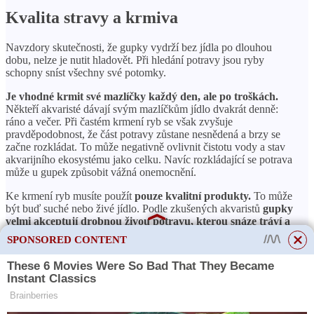
Kvalita stravy a krmiva
Navzdory skutečnosti, že gupky vydrží bez jídla po dlouhou
dobu, nelze je nutit hladovět. Při hledání potravy jsou ryby
schopny sníst všechny své potomky.
Je vhodné krmit své mazlíčky každý den, ale po troškách.
Někteří akvaristé dávají svým mazlíčkům jídlo dvakrát denně:
ráno a večer. Při častém krmení ryb se však zvyšuje
pravděpodobnost, že část potravy zůstane nesnědená a brzy se
začne rozkládat. To může negativně ovlivnit čistotu vody a stav
akvarijního ekosystému jako celku. Navíc rozkládající se potrava
může u gupek způsobit vážná onemocnění.
Ke krmení ryb musíte použít
pouze kvalitní produkty.
To může
být buď suché nebo živé jídlo. Podle zkušených akvaristů
gupky
velmi akceptují drobnou živou potravu, kterou snáze tráví a
pohotově jedí.
Jako takové se obvykle používají krvavé červy,
SPONSORED CONTENT
kyklopi, larvy komárů, dafnie, veslonnožci a tubifex.
ČTĚTE VÍCE
Jaké rostliny je nejlepší