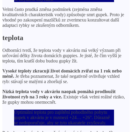
Velmi často prudká změna podmínek (zejména změna
kvalitativních charakteristik vody) způsobuje smrt gupek. Proto je
vhodné po zakoupení mazlíčků ze zverimexu konzultovat další
adaptaci rybky se zkušeným odborníkem.
teplota
Odborníci tvrdí, že teplota vody v akváriu má velký význam při
určování délky života domácích guppies. Je jisté, že čím vyšší je
teplota, tím kratší dobu budou gupky žít.
Vysoké teploty zkracují život domácích zvířat na 1 rok nebo
méně.
Je třeba poznamenat, že také negativně ovlivňuje vzhled
ryb: stávají se malými a zhoršují se.
Nízká teplota vody v akváriu naopak pomáhá prodloužit
životnost ryb na 3 roky a více.
Existuje však velmi reálné riziko,
že gupky mohou onemocnět.
Optimální teplota pro zajištění pohodlného pobytu
gupek v akváriu je v rozmezí +24… +26°. Důrazně
se nedoporučuje, aby se tyto ukazatele zvyšovaly.