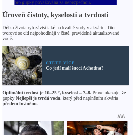
pro gupky považována za nebezpečnou.
Úroveň čistoty, kyselosti a tvrdosti
Délka života ryb závisí také na kvalitě vody v akváriu. Tito
tvorové se cítí nejpohodlněji v čisté, pravidelně aktualizované
vodě.
ČTĚTE VÍCE
Co jedí malí šneci Achatina?
Optimální tvrdost je 10–25 °, kyselost – 7–8.
Praxe ukazuje, že
gupky
Nejlepší je tvrdá voda
, který před naplněním akvária
předem bráněno.