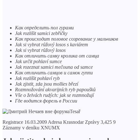
Как определить пол гурами
Jak rozlišit samici zebřičky
Как происходит половое созревание у мальчиков
Jak si vybrat růžový losos s kaviárem
Jak si vybrat růžový losos
Как отличить самку кролика от самца
Jak určit pohlaví sumce
Jak rozeznat samici mečouna od samce
Как отличить самцов и самок гуппи
Jak rozlišit pohlaví ryb
Jak zjistit, zda jsou mollies březí
Rozmnožování akvarijních ryb papoušků
Vše o želvách rudých: jak se rozmnožují
Где водится форель в России
Tesař
Registrace 16.03.2009 Adresa Krasnodar Zprávy 3,425 9
Záznamy v deníku XNUMX