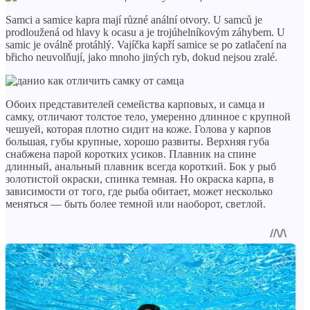
Samci a samice kapra mají různé anální otvory. U samců je
prodloužená od hlavy k ocasu a je trojúhelníkovým záhybem. U
samic je oválně protáhlý. Vajíčka kapří samice se po zatlačení na
břicho neuvolňují, jako mnoho jiných ryb, dokud nejsou zralé.
Обоих представителей семейства карповых, и самца и
самку, отличают толстое тело, умеренно длинное с крупной
чешуей, которая плотно сидит на коже. Голова у карпов
большая, губы крупные, хорошо развиты. Верхняя губа
снабжена парой коротких усиков. Плавник на спине
длинный, анальный плавник всегда короткий. Бок у рыб
золотистой окраски, спинка темная. Но окраска карпа, в
зависимости от того, где рыба обитает, может несколько
меняться — быть более темной или наоборот, светлой.