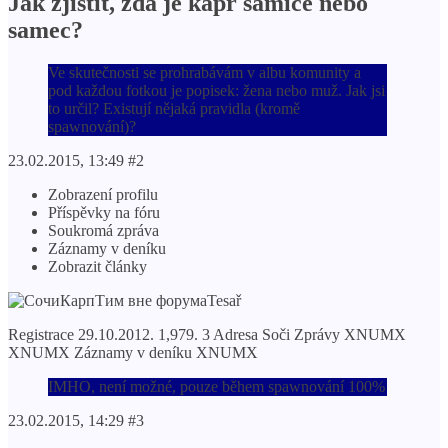
Jak zjistit, zda je kapr samice nebo
samec?
Ve skutečnosti se prohrabávám v albu komunity a
pod každou fotkou je popisek: žena nebo muž. Jak jsi
to určil? Existují nějaká pravidla (kromě
spawnování)?
23.02.2015, 13:49 #2
Zobrazení profilu
Příspěvky na fóru
Soukromá zpráva
Záznamy v deníku
Zobrazit články
Tesař
Registrace 29.10.2012. 1,979. 3 Adresa Soči Zprávy XNUMX
XNUMX Záznamy v deníku XNUMX
IMHO, není možné, pouze během spawnování 100%
23.02.2015, 14:29 #3