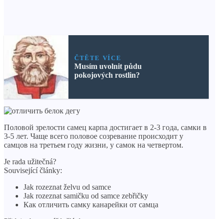
ČTĚTE VÍCE
Musím uvolnit půdu
pokojových rostlin?
Половой зрелости самец карпа достигает в 2-3 года, самки в
3-5 лет. Чаще всего половое созревание происходит у
самцов на третьем году жизни, у самок на четвертом.
Je rada užitečná?
Související články:
Jak rozeznat želvu od samce
Jak rozeznat samičku od samce zebřičky
Как отличить самку канарейки от самца