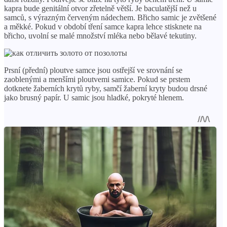
kapra bude genitální otvor zřetelně větší. Je baculatější než u
samců, s výrazným červeným nádechem. Břicho samic je zvětšené
a měkké. Pokud v období tření samce kapra lehce stisknete na
břicho, uvolní se malé množství mléka nebo bělavé tekutiny.
Prsní (přední) ploutve samce jsou ostřejší ve srovnání se
zaoblenými a menšími ploutvemi samice. Pokud se prstem
dotknete žaberních krytů ryby, samčí žaberní kryty budou drsné
jako brusný papír. U samic jsou hladké, pokryté hlenem.