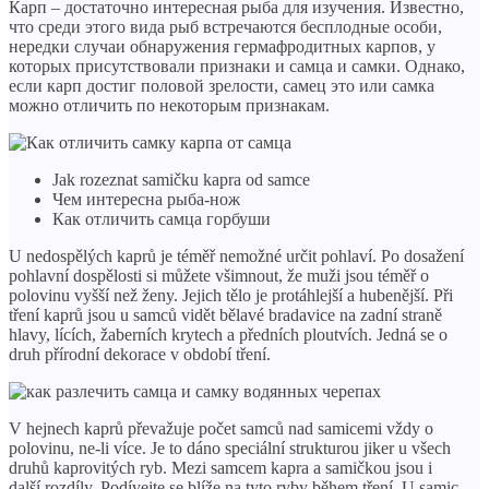
Карп – достаточно интересная рыба для изучения. Известно,
что среди этого вида рыб встречаются бесплодные особи,
нередки случаи обнаружения гермафродитных карпов, у
которых присутствовали признаки и самца и самки. Однако,
если карп достиг половой зрелости, самец это или самка
можно отличить по некоторым признакам.
Jak rozeznat samičku kapra od samce
Чем интересна рыба-нож
Как отличить самца горбуши
U nedospělých kaprů je téměř nemožné určit pohlaví. Po dosažení
pohlavní dospělosti si můžete všimnout, že muži jsou téměř o
polovinu vyšší než ženy. Jejich tělo je protáhlejší a hubenější. Při
tření kaprů jsou u samců vidět bělavé bradavice na zadní straně
hlavy, lících, žaberních krytech a předních ploutvích. Jedná se o
druh přírodní dekorace v období tření.
V hejnech kaprů převažuje počet samců nad samicemi vždy o
polovinu, ne-li více. Je to dáno speciální strukturou jiker u všech
druhů kaprovitých ryb. Mezi samcem kapra a samičkou jsou i
další rozdíly. Podívejte se blíže na tyto ryby během tření. U samic