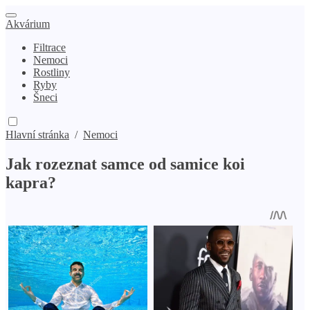
Akvárium
Filtrace
Nemoci
Rostliny
Ryby
Šneci
Hlavní stránka
/
Nemoci
Jak rozeznat samce od samice koi
kapra?