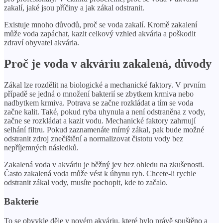
zakalí, jaké jsou příčiny a jak zákal odstranit.
Existuje mnoho důvodů, proč se voda zakalí. Kromě zakalení
může voda zapáchat, kazit celkový vzhled akvária a poškodit
zdraví obyvatel akvária.
Proč je voda v akváriu zakalená, důvody
Zákal lze rozdělit na biologické a mechanické faktory. V prvním
případě se jedná o množení bakterií se zbytkem krmiva nebo
nadbytkem krmiva. Potrava se začne rozkládat a tím se voda
začne kalit. Také, pokud ryba uhynula a není odstraněna z vody,
začne se rozkládat a kazit vodu. Mechanické faktory zahrnují
selhání filtru. Pokud zaznamenáte mírný zákal, pak bude možné
odstranit zdroj znečištění a normalizovat čistotu vody bez
nepříjemných následků.
Zakalená voda v akváriu je běžný jev bez ohledu na zkušenosti.
Často zakalená voda může vést k úhynu ryb. Chcete-li rychle
odstranit zákal vody, musíte pochopit, kde to začalo.
Bakterie
To se obvykle děje v novém akváriu, které bylo právě spuštěno a