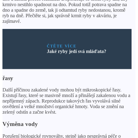
krmivo nestihlo spadnout na dno. Pokud totiž potrava spadne na
dno a spadne do země, tak ji odtamtud ryby nedostanou, kromě
ryb na dně. Přečtěte si, jak správně krmit ryby v akváriu, je
zajímavé.
ČTĚTE VÍCE
Jaké ryby jedí svá mláďata?
řasy
Další příčinou zakalené vody mohou být mikroskopické řasy.
Existují řasy, které se masivně množí a přinášejí zakalenou vodu a
nepříjemný zápach. Reprodukce takových řas vyvolává silné
osvětlení a velké množství organické hmoty. Voda se změní na
zelený odstín a začne kvést.
Výměna vody
Porušení biologické rovnováhy, stejně jako nesprávná péče o