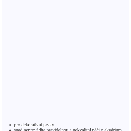
pro dekorativní prvky
snad neprovádíte pravidelnou a nekvalitní péči o akvárium