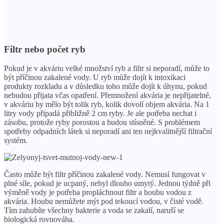
Filtr nebo počet ryb
Pokud je v akváriu velké množství ryb a filtr si neporadí, může to
být příčinou zakalené vody. U ryb může dojít k intoxikaci
produkty rozkladu a v důsledku toho může dojít k úhynu, pokud
nebudou přijata včas opatření. Přemnožení akvária je nepřijatelné,
v akváriu by mělo být tolik ryb, kolik dovolí objem akvária. Na 1
litry vody připadá přibližně 2 cm ryby. Je ale potřeba nechat i
zásobu, protože ryby porostou a budou stísněné. S problémem
spotřeby odpadních látek si neporadí ani ten nejkvalitnější filtrační
systém.
Často může být filtr příčinou zakalené vody. Nemusí fungovat v
plné síle, pokud je ucpaný, nebyl dlouho umytý. Jednou týdně při
výměně vody je potřeba propláchnout filtr a houbu vodou z
akvária. Houbu nemůžete mýt pod tekoucí vodou, v čisté vodě.
Tím zahubíte všechny bakterie a voda se zakalí, naruší se
biologická rovnováha.