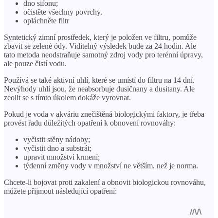
dno sifonu;
očistěte všechny povrchy.
opláchněte filtr
Syntetický zimní prostředek, který je položen ve filtru, pomůže
zbavit se zelené ódy. Viditelný výsledek bude za 24 hodin. Ale
tato metoda neodstraňuje samotný zdroj vody pro terénní úpravy,
ale pouze čistí vodu.
Používá se také aktivní uhlí, které se umístí do filtru na 14 dní.
Nevýhody uhlí jsou, že neabsorbuje dusičnany a dusitany. Ale
zeolit ​​se s tímto úkolem dokáže vyrovnat.
Pokud je voda v akváriu znečištěná biologickými faktory, je třeba
provést řadu důležitých opatření k obnovení rovnováhy:
vyčistit stěny nádoby;
vyčistit dno a substrát;
upravit množství krmení;
týdenní změny vody v množství ne větším, než je norma.
Chcete-li bojovat proti zakalení a obnovit biologickou rovnováhu,
můžete přijmout následující opatření: