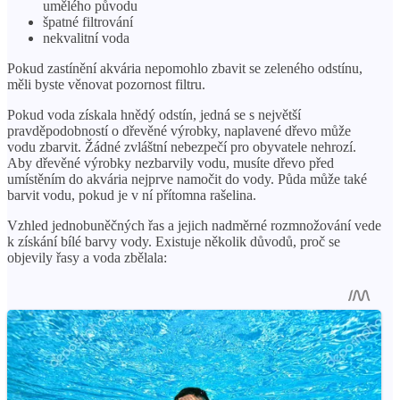
umělého původu
špatné filtrování
nekvalitní voda
Pokud zastínění akvária nepomohlo zbavit se zeleného odstínu,
měli byste věnovat pozornost filtru.
Pokud voda získala hnědý odstín, jedná se s největší
pravděpodobností o dřevěné výrobky, naplavené dřevo může
vodu zbarvit. Žádné zvláštní nebezpečí pro obyvatele nehrozí.
Aby dřevěné výrobky nezbarvily vodu, musíte dřevo před
umístěním do akvária nejprve namočit do vody. Půda může také
barvit vodu, pokud je v ní přítomna rašelina.
Vzhled jednobuněčných řas a jejich nadměrné rozmnožování vede
k získání bílé barvy vody. Existuje několik důvodů, proč se
objevily řasy a voda zbělala: