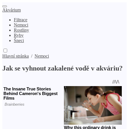
Akvárium
Filtrace
Nemoci
Rostliny
Ryby
Šneci
Hlavní stránka
/
Nemoci
Jak se vyhnout zakalené vodě v akváriu?