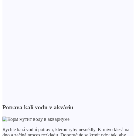
Potrava kalí vodu v akváriu
Rychle kazí vodní potravu, kterou ryby nesnědly. Krmivo klesá na
dno a začíná proces rozkladu. Doporučuje se krmit ryby tak, aby