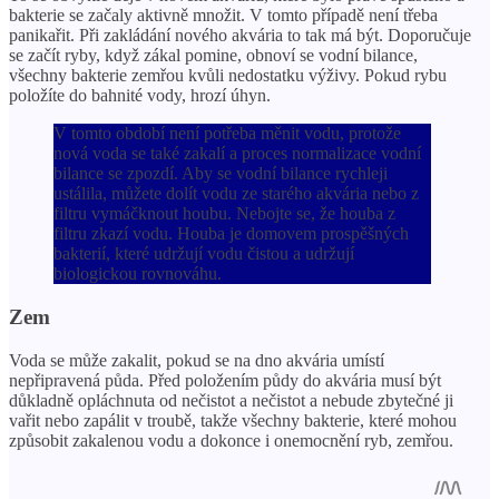
bakterie se začaly aktivně množit. V tomto případě není třeba
panikařit. Při zakládání nového akvária to tak má být. Doporučuje
se začít ryby, když zákal pomine, obnoví se vodní bilance,
všechny bakterie zemřou kvůli nedostatku výživy. Pokud rybu
položíte do bahnité vody, hrozí úhyn.
V tomto období není potřeba měnit vodu, protože
nová voda se také zakalí a proces normalizace vodní
bilance se zpozdí. Aby se vodní bilance rychleji
ustálila, můžete dolít vodu ze starého akvária nebo z
filtru vymáčknout houbu. Nebojte se, že houba z
filtru zkazí vodu. Houba je domovem prospěšných
bakterií, které udržují vodu čistou a udržují
biologickou rovnováhu.
Zem
Voda se může zakalit, pokud se na dno akvária umístí
nepřipravená půda. Před položením půdy do akvária musí být
důkladně opláchnuta od nečistot a nečistot a nebude zbytečné ji
vařit nebo zapálit v troubě, takže všechny bakterie, které mohou
způsobit zakalenou vodu a dokonce i onemocnění ryb, zemřou.