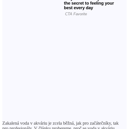
Zakalená voda v akváriu je zcela běžná, jak pro začátečníky, tak
pro profesionály. V článku probereme, proč se voda v akváriu