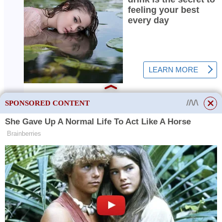
SPONSORED CONTENT
Vlnová délka světla
Barva světelného toku závisí na tomto indikátoru. Například
vlnová délka bílé je 5 500 K. To je nejpohodlnější možnost pro
většinu rostlin. Vlnová délka studeného světla se pohybuje od 6
000-18 000 K, teplého světla – 1 200-1 300 K.