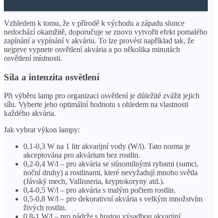
Vzhledem k tomu, že v přírodě k východu a západu slunce
nedochází okamžitě, doporučuje se znovu vytvořit efekt pomalého
zapínání a vypínání v akváriu. To lze provést například tak, že
nejprve vypnete osvětlení akvária a po několika minutách
osvětlení místnosti.
Síla a intenzita osvětlení
Při výběru lamp pro organizaci osvětlení je důležité zvážit jejich
sílu. Vyberte jeho optimální hodnotu s ohledem na vlastnosti
každého akvária.
Jak vybrat výkon lampy:
0,1-0,3 W na 1 litr akvarijní vody (W/l). Tato norma je
akceptována pro akvárium bez rostlin.
0,2-0,4 W/l – pro akvária se stínomilnými rybami (sumci,
noční druhy) a rostlinami, které nevyžadují mnoho světla
(Jávský mech, Vallisneria, kryptokoryny atd.).
0,4-0,5 W/l – pro akvária s malým počtem rostlin.
0,5-0,8 W/l – pro dekorativní akvária s velkým množstvím
živých rostlin.
0,8-1 W/l – pro nádrže s hustou výsadbou akvarijní