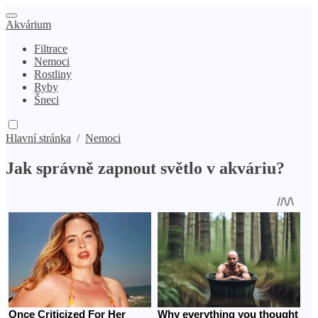
Akvárium
Filtrace
Nemoci
Rostliny
Ryby
Šneci
Hlavní stránka
/
Nemoci
Jak správně zapnout světlo v akváriu?