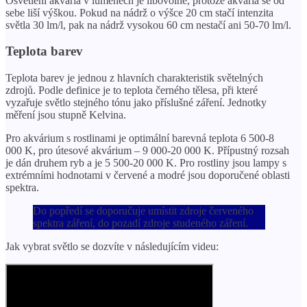
Osvětlení akvária v lumenech je libovolné, protože akvária se od
sebe liší výškou. Pokud na nádrž o výšce 20 cm stačí intenzita
světla 30 lm/l, pak na nádrž vysokou 60 cm nestačí ani 50-70 lm/l.
Teplota barev
Teplota barev je jednou z hlavních charakteristik světelných
zdrojů. Podle definice je to teplota černého tělesa, při které
vyzařuje světlo stejného tónu jako příslušné záření. Jednotky
měření jsou stupně Kelvina.
Pro akvárium s rostlinami je optimální barevná teplota 6 500-8
000 K, pro útesové akvárium – 9 000-20 000 K. Přípustný rozsah
je dán druhem ryb a je 5 500-20 000 K. Pro rostliny jsou lampy s
extrémními hodnotami v červené a modré jsou doporučené oblasti
spektra.
Do popředí se doporučuje umístit zdroje červeného
spektra záření, do pozadí zdroje studeného záření.
Jak vybrat světlo se dozvíte v následujícím videu: