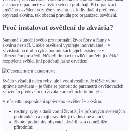
ale spory o parametry a režim svícení probíhají. Při organizaci
umělého osvětlení vezměte v úvahu jak individuální preference
obyvatel akvária, tak obecná pravidla pro organizaci osvětlení.
Proč instalovat osvětlení do akvária?
Samotné sluneční světlo pro normální život flóry a fauny v
akváriu nestačí. Umělé osvětlení vybírejte individuálně – v
závislosti na druhu ryb a podmínkách jejich existence v
přirozeném prostředí. Někteří domácí mazlíčci potřebují měkké,
rozptýlené světlo, jiní potřebují jasné osvětlení.
Světlo vyžadují nejen ryby, ale i vodní rostliny. Je těžké vybrat
správné osvětlení – je třeba se ponořit do parametrů osvětlovacích
zařízení a především do života konkrétních druhů ryb.
V důsledku uspořádání správného osvětlení v akváriu:
rostliny, ryby a další vodní život žijí v příznivých světelných
podmínkách a mají pravidelný cyklus dne a noci;
životní podmínky obyvatel akvárií jsou co nejblíže
přírodním;