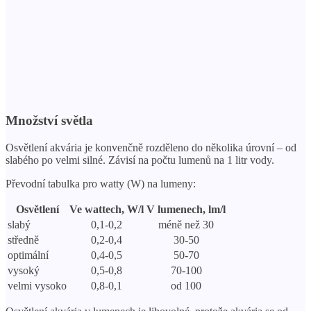
Množství světla
Osvětlení akvária je konvenčně rozděleno do několika úrovní – od
slabého po velmi silné. Závisí na počtu lumenů na 1 litr vody.
Převodní tabulka pro watty (W) na lumeny:
Osvětlení
Ve wattech, W/l
V lumenech, lm/l
slabý
0,1-0,2
méně než 30
středně
0,2-0,4
30-50
optimální
0,4-0,5
50-70
vysoký
0,5-0,8
70-100
velmi vysoko
0,8-0,1
od 100