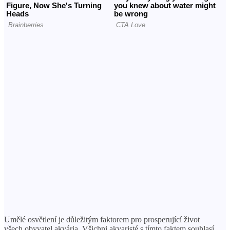
Umělé osvětlení je důležitým faktorem pro prosperující život
všech obyvatel akvária. Všichni akvaristé s tímto faktem souhlasí,