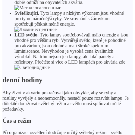
dobře odráží na obyvatelích akvária.
Světélkující.
Tyto lampy s nízkým výkonem jsou vhodné
pro ty nejnáročnější ryby. Ve srovnání s žárovkami
spotřebují pětkrát méně energie.
LED světlo.
Tyto lampy spotřebovávají málo energie a jsou
vhodné pro většinu ryb. Vytvářejí světlo, které je pohodlné
pro akvárium, jsou odolné a mají široké spektrum
luminiscence. Nevýhodou je vysoká cena kvalitních
výrobků. Na trhu nejsou jen lampy, ale také panely a
reflektory. Přečtěte si více o LED lampách pro akvária zde.
denní hodiny
Aby život v akváriu pokračoval jako obvykle, aby se ryby a
rostliny vyvíjely a neonemocněly, nestačí pouze rozsvítit lampu. Je
důležité dodržovat světelný režim a světlo musí splňovat určité
požadavky.
Čas a režim
Při organizaci osvětlení dodržujte určitý světelný režim – světlo