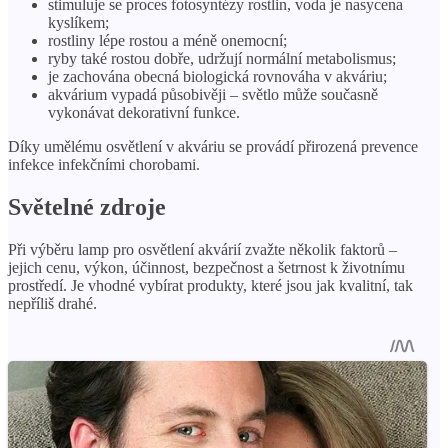
stimuluje se proces fotosyntézy rostlin, voda je nasycena
kyslíkem;
rostliny lépe rostou a méně onemocní;
ryby také rostou dobře, udržují normální metabolismus;
je zachována obecná biologická rovnováha v akváriu;
akvárium vypadá působivěji – světlo může současně
vykonávat dekorativní funkce.
Díky umělému osvětlení v akváriu se provádí přirozená prevence
infekce infekčními chorobami.
Světelné zdroje
Při výběru lamp pro osvětlení akvárií zvažte několik faktorů –
jejich cenu, výkon, účinnost, bezpečnost a šetrnost k životnímu
prostředí. Je vhodné vybírat produkty, které jsou jak kvalitní, tak
nepříliš drahé.