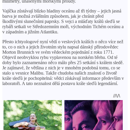
milimetry, unášenými mořskými proudy.
Vajíčka zůstávají blízko hladiny oceánu až tři týdny – jejich jasná
barva je možná zvláštním způsobem, jak je chránit před
škodlivými slunečními paprsky. S vejci a mláďaty králů sleďů se
rybáři setkali ve Středozemním moři, východním Tichém oceánu a
v západním a jižním Atlantiku.
Přesto ichtyologové nyní vědí o veslových králích o něco více než
to, co o nich a jejich životním stylu napsal dánský přírodovědec
Morton Brunnich ve svém vědeckém pojednání z roku 1771.
Objevil neobvyklou rybu vyplavenou na norském břehu. Od té
doby bylo zaznamenáno něco málo přes 25 setkání s králem sledě.
Je zajímavé, že většina z nich je v mnohém podobná tomu, co se
stalo u vesnice Malibu. Takže chudoba našich znalostí o životě
krále sleďů je pochopitelná: vědci získávají informace především v
laboratoři. A tato neznalost dělá postavu krále sleďů legendární.