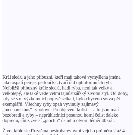
Král sleďů a jeho příbuzní, kteří mají taková vymyšlená jména
jako ospalí peřeje, perloočka, tvoří řád ophuformních ryb.
Nejbližší příbuzný krále sleďů, hadí ryba, není tak velký a
velkolepý, ale také vede velmi tajnůstkářský životní styl. Od doby,
kdy se s ní výzkumníci poprvé setkali, bylo chyceno sotva pět
exemplářů. Všechny ryby opah vyvinuly zajímavý
„mechanismus“ rybolovu. Po objevení kořisti – a to jsou malí
bezobratlí a ryby – neprůhledníci posunou horní čelist daleko
dopředu, čímž zvětší „plochu“ ústního otvoru téměř 40krát.
Život krále sleďů začíná pestrobarevnými vejci o průměru 2 až 4