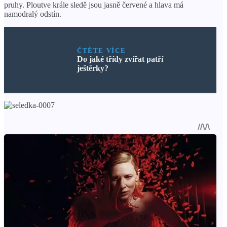
pruhy. Ploutve krále sledě jsou jasně červené a hlava má
namodralý odstín.
ČTĚTE VÍCE
Do jaké třídy zvířat patří
ještěrky?