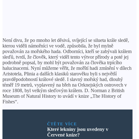
Není divu, že po mnoho let děsivá, svíjející se silueta krále sledě,
kterou viděli námořníci ve vodě, způsobila, že byl mylně
považován za mořského hada. Odborníci, kteří se zabývali králem
sleďů, tvrdí, že člověk, který viděl tento výtvor přírody a poté jej
podrobně popsal, by mohl být považován za člověka trpícího
halucinacemi. Nyní můžeme věřit, že mořští hadi zmínění v dílech
Aristotela, Plinia a dalších klasiků starověku byli s největší
pravděpodobností králové sledě. I slavný mořský had, dlouhý
téměř 19 metrů, vyplavený na břeh na Orknejských ostrovech v
roce 1808, byl velkým sleďovým králem. D. Norman z British
Museum of Natural History to uvádí v knize „The History of
Fishes“.
ČTĚTE VÍCE
Které lekníny jsou uvedeny v
Červené knize?