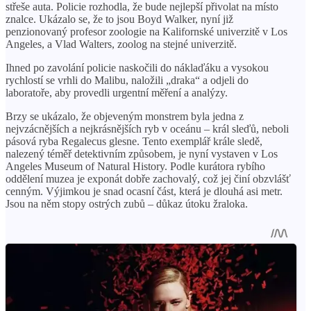
střeše auta. Policie rozhodla, že bude nejlepší přivolat na místo
znalce. Ukázalo se, že to jsou Boyd Walker, nyní již
penzionovaný profesor zoologie na Kalifornské univerzitě v Los
Angeles, a Vlad Walters, zoolog na stejné univerzitě.
Ihned po zavolání policie naskočili do náklaďáku a vysokou
rychlostí se vrhli do Malibu, naložili „draka“ a odjeli do
laboratoře, aby provedli urgentní měření a analýzy.
Brzy se ukázalo, že objeveným monstrem byla jedna z
nejvzácnějších a nejkrásnějších ryb v oceánu – král sleďů, neboli
pásová ryba Regalecus glesne. Tento exemplář krále sledě,
nalezený téměř detektivním způsobem, je nyní vystaven v Los
Angeles Museum of Natural History. Podle kurátora rybího
oddělení muzea je exponát dobře zachovalý, což jej činí obzvlášť
cenným. Výjimkou je snad ocasní část, která je dlouhá asi metr.
Jsou na něm stopy ostrých zubů – důkaz útoku žraloka.