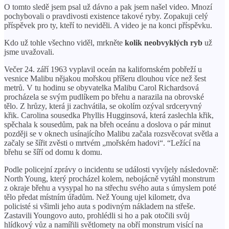
O tomto sledě jsem psal už dávno a pak jsem našel video. Mnozí
pochybovali o pravdivosti existence takové ryby. Zopakuji celý
příspěvek pro ty, kteří to neviděli. A video je na konci příspěvku.
Kdo už tohle všechno viděl, mrkněte
kolik neobvyklých ryb
už
jsme uvažovali.
Večer 24. září 1963 vyplavil oceán na kalifornském pobřeží u
vesnice Malibu nějakou mořskou příšeru dlouhou více než šest
metrů. V tu hodinu se obyvatelka Malibu Carol Richardsová
procházela se svým pudlíkem po břehu a narazila na obrovské
tělo. Z hrůzy, která ji zachvátila, se okolím ozýval srdceryvný
křik. Carolina sousedka Phyllis Hugginsová, která zaslechla křik,
spěchala k sousedům, pak na břeh oceánu a doslova o pár minut
později se v oknech usínajícího Malibu začala rozsvěcovat světla a
začaly se šířit zvěsti o mrtvém „mořském hadovi“. “Ležící na
břehu se šíří od domu k domu.
Podle policejní zprávy o incidentu se události vyvíjely následovně:
North Young, který procházel kolem, nebojácně vytáhl monstrum
z okraje břehu a vysypal ho na střechu svého auta s úmyslem poté
tělo předat místním úřadům. Než Young ujel kilometr, dva
policisté si všimli jeho auta s podivným nákladem na střeše.
Zastavili Youngovo auto, prohlédli si ho a pak otočili svůj
hlídkový vůz a namířili světlomety na obří monstrum visící na