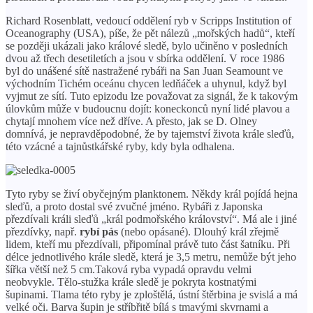
Richard Rosenblatt, vedoucí oddělení ryb v Scripps Institution of
Oceanography (USA), píše, že pět nálezů „mořských hadů“, kteří
se později ukázali jako králové sledě, bylo učiněno v posledních
dvou až třech desetiletích a jsou v sbírka oddělení. V roce 1986
byl do unášené sítě nastražené rybáři na San Juan Seamount ve
východním Tichém oceánu chycen ledňáček a uhynul, když byl
vyjmut ze sítí. Tuto epizodu lze považovat za signál, že k takovým
úlovkům může v budoucnu dojít: koneckonců nyní lidé plavou a
chytají mnohem více než dříve. A přesto, jak se D. Olney
domnívá, je nepravděpodobné, že by tajemství života krále sleďů,
této vzácné a tajnůstkářské ryby, kdy byla odhalena.
Tyto ryby se živí obyčejným planktonem. Někdy král pojídá hejna
sleďů, a proto dostal své zvučné jméno. Rybáři z Japonska
přezdívali králi sleďů „král podmořského království“. Má ale i jiné
přezdívky, např.
rybí pás
(nebo opásané). Dlouhý král zřejmě
lidem, kteří mu přezdívali, připomínal právě tuto část šatníku. Při
délce jednotlivého krále sledě, která je 3,5 metru, nemůže být jeho
šířka větší než 5 cm.Taková ryba vypadá opravdu velmi
neobvykle. Tělo-stužka krále sledě je pokryta kostnatými
šupinami. Tlama této ryby je zploštělá, ústní štěrbina je svislá a má
velké oči. Barva šupin je stříbřitě bílá s tmavými skvrnami a