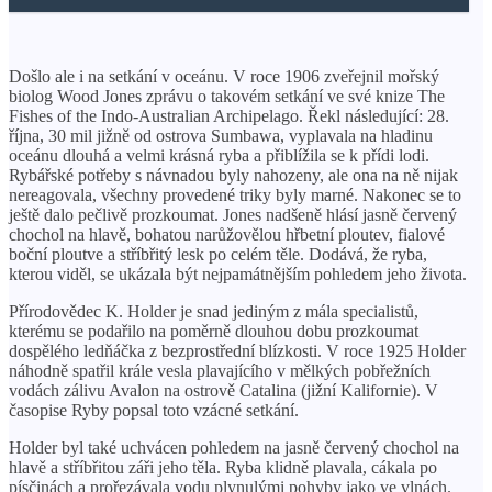
Došlo ale i na setkání v oceánu. V roce 1906 zveřejnil mořský
biolog Wood Jones zprávu o takovém setkání ve své knize The
Fishes of the Indo-Australian Archipelago. Řekl následující: 28.
října, 30 mil jižně od ostrova Sumbawa, vyplavala na hladinu
oceánu dlouhá a velmi krásná ryba a přiblížila se k přídi lodi.
Rybářské potřeby s návnadou byly nahozeny, ale ona na ně nijak
nereagovala, všechny provedené triky byly marné. Nakonec se to
ještě dalo pečlivě prozkoumat. Jones nadšeně hlásí jasně červený
chochol na hlavě, bohatou narůžovělou hřbetní ploutev, fialové
boční ploutve a stříbřitý lesk po celém těle. Dodává, že ryba,
kterou viděl, se ukázala být nejpamátnějším pohledem jeho života.
Přírodovědec K. Holder je snad jediným z mála specialistů,
kterému se podařilo na poměrně dlouhou dobu prozkoumat
dospělého ledňáčka z bezprostřední blízkosti. V roce 1925 Holder
náhodně spatřil krále vesla plavajícího v mělkých pobřežních
vodách zálivu Avalon na ostrově Catalina (jižní Kalifornie). V
časopise Ryby popsal toto vzácné setkání.
Holder byl také uchvácen pohledem na jasně červený chochol na
hlavě a stříbřitou záři jeho těla. Ryba klidně plavala, cákala po
písčinách a prořezávala vodu plynulými pohyby jako ve vlnách.