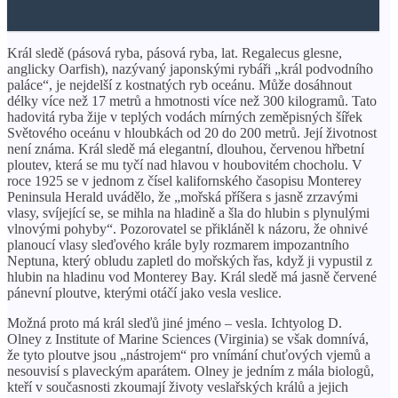
Král sledě (pásová ryba, pásová ryba, lat. Regalecus glesne,
anglicky Oarfish), nazývaný japonskými rybáři „král podvodního
paláce“, je nejdelší z kostnatých ryb oceánu. Může dosáhnout
délky více než 17 metrů a hmotnosti více než 300 kilogramů. Tato
hadovitá ryba žije v teplých vodách mírných zeměpisných šířek
Světového oceánu v hloubkách od 20 do 200 metrů. Její životnost
není známa. Král sledě má elegantní, dlouhou, červenou hřbetní
ploutev, která se mu tyčí nad hlavou v houbovitém chocholu. V
roce 1925 se v jednom z čísel kalifornského časopisu Monterey
Peninsula Herald uvádělo, že „mořská příšera s jasně zrzavými
vlasy, svíjející se, se mihla na hladině a šla do hlubin s plynulými
vlnovými pohyby“. Pozorovatel se přikláněl k názoru, že ohnivé
planoucí vlasy sleďového krále byly rozmarem impozantního
Neptuna, který obludu zapletl do mořských řas, když ji vypustil z
hlubin na hladinu vod Monterey Bay. Král sledě má jasně červené
pánevní ploutve, kterými otáčí jako vesla veslice.
Možná proto má král sleďů jiné jméno – vesla. Ichtyolog D.
Olney z Institute of Marine Sciences (Virginia) se však domnívá,
že tyto ploutve jsou „nástrojem“ pro vnímání chuťových vjemů a
nesouvisí s plaveckým aparátem. Olney je jedním z mála biologů,
kteří v současnosti zkoumají životy veslařských králů a jejich