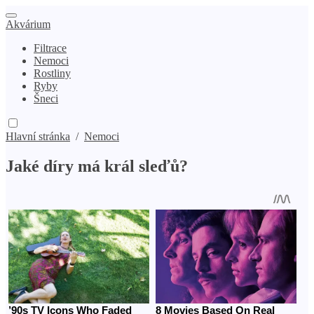
Akvárium
Filtrace
Nemoci
Rostliny
Ryby
Šneci
Hlavní stránka
/
Nemoci
Jaké díry má král sleďů?