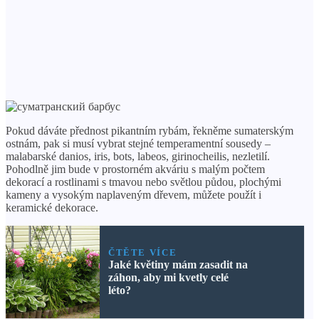
Pokud dáváte přednost pikantním rybám, řekněme sumaterským
ostnám, pak si musí vybrat stejné temperamentní sousedy –
malabarské danios, iris, bots, labeos, girinocheilis, nezletilí.
Pohodlně jim bude v prostorném akváriu s malým počtem
dekorací a rostlinami s tmavou nebo světlou půdou, plochými
kameny a vysokým naplaveným dřevem, můžete použít i
keramické dekorace.
ČTĚTE VÍCE
Jaké květiny mám zasadit na
záhon, aby mi kvetly celé
léto?