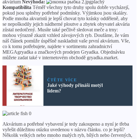
akvárium
Nevýhoda:
plachý
Kompatibilita
Téměř všechny tyto druhy spolu dobře vycházejí,
pokud jsou splněny potřebné podmínky. Výjimkou jsou skaláry.
Podle mnoha akvaristů je lepší chovat tyto krásky odděleně, aby
se nepoškodily jejich nádherné ploutve a zbytek obyvatel akvária
zůstal nedotčený. Musíte také pečlivě sledovat meče a trny:
mohou výrazně zkazit vzhled závojových ryb. Doufáme, že vám
náš článek pomůže úspěšně naskladnit vaše první akvárium. Vše,
co k tomu potřebujete, najdete v sortimentu zahradnictví
MEGAgryadka a značkových prodejen Gryadka. Objednávku
můžete zadat také v internetovém obchodě gryadka.market.
ČTĚTE VÍCE
Jaké výhody přináší motýl
lidem?
Akvárium a potřebné vybavení je tedy zakoupeno a nyní je třeba
vyřešit důležitou otázku uvedenou v názvu článku. co je lepší?
Několik velkých nebo mnoho malých ryb, bílých nebo červených,