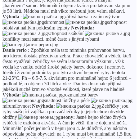
„harémem“ samic. Minimální objem akvária pro takovou skupinu
je 50 litrů. Nádoba musí mít víko: mečouni jsou velmi skákaví.
Výhoda
:
zářivá barva a zajímavý tvar
skromnost
schopnost
odolávat náhlým poklesům teploty
Nevýhoda:
schopnost skákání
konflikty mezi samci, méně často s jinými rybami
Danio rerio
:
Zpočátku měla tato miminka pruhovanou barvu,
pro kterou dostala přezdívku zebra. Práce chovatelů a vědců, kteří
často využívali zebřičky ve svém laboratorním výzkumu, však
vedla ke vzniku odrůd široké palety barev, dokonce i neonové.
Ideální životní podmínky pro tyto aktivní hejnové ryby: teplota –
21-25°C, Ph – 6,5-7,5, akvárium pro minimálně hejno 6 jedinců –
podlouhlé, o objemu 30 litrů a více. Danios dokonale přijímá
jakékoli suché krmivo vhodné velikosti, které plave na hladině.
Výhoda:
rozmanitost barev
snadnost údržby a péče
mírumilovnost
Nevýhoda:
Zebřičky jsou
ryby snášející vajíčka a pro začátečníky je jejich chov obvykle
obtížný
neony:
Jasné hejno těchto živých
rybiček je ozdobou akvária. A čím je větší, tím je dojem silnější.
Minimální počet jedinců v hejnu jsou 4. Je důležité, aby nádoba
odpovídala počtu obyvatel: na 1 rybu musí být minimálně 1,5 litru