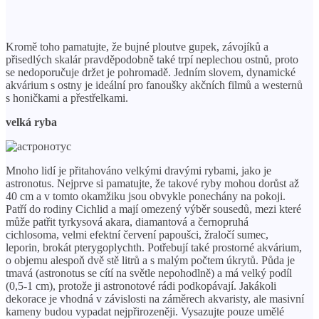
Kromě toho pamatujte, že bujné ploutve gupek, závojíků a
přisedlých skalár pravděpodobně také trpí neplechou ostnů, proto
se nedoporučuje držet je pohromadě. Jedním slovem, dynamické
akvárium s ostny je ideální pro fanoušky akčních filmů a westernů
s honičkami a přestřelkami.
velká ryba
Mnoho lidí je přitahováno velkými dravými rybami, jako je
astronotus. Nejprve si pamatujte, že takové ryby mohou dorůst až
40 cm a v tomto okamžiku jsou obvykle ponechány na pokoji.
Patří do rodiny Cichlid a mají omezený výběr sousedů, mezi které
může patřit tyrkysová akara, diamantová a černopruhá
cichlosoma, velmi efektní červení papoušci, žraločí sumec,
leporin, brokát pterygoplychth. Potřebují také prostorné akvárium,
o objemu alespoň dvě stě litrů a s malým počtem úkrytů. Půda je
tmavá (astronotus se cítí na světle nepohodlně) a má velký podíl
(0,5-1 cm), protože ji astronotové rádi podkopávají. Jakákoli
dekorace je vhodná v závislosti na záměrech akvaristy, ale masivní
kameny budou vypadat nejpřirozeněji. Vysazujte pouze umělé