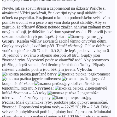
Nevíte, jak se zbavit stresu a zapomenout na úzkost? Pořiďte si
akvárium! Vědci prokázali, že akvarijní ryby mají uklidňující
účinek na psychiku. Rozjímání o koutku podmořského světa vám
pomůže uvolnit se a péče o něj vám dodá pocit stability. Aby se
zajistilo, že příznivý účinek nebude zkažen náhlými ztrátami mezi
novými náboji, je důležité akvárium správně osadit. Připravili jsme
seznam ideálních ryb pro úspěšný start.
Guppy:
Kariéra většiny akvaristů začíná těmito chytrými dětmi.
Gupky nevyžadují zvláštní péči. Téměř všežravý. Cítí se dobře ve
vodě o teplotě 20-26 °C s Ph 6,5-8,5. Je lepší je chovat v hejnu 6-
10 jedinců v akváriu o objemu alespoň 50 litrů. Gupky jsou
živorodé ryby. Vytvořený potěr se okamžitě rodí. Aby potomstvo
přežilo, je lepší samici před třením přemístit do školky. Případy
snězení vlastního potěru jsou běžným jevem.
Výhoda:
různé barvy
skromnost
mírumilovnost
se dá
koupit téměř všude
odolávat širokému
teplotnímu rozsahu
Nevýhoda:
relativně
krátká životnost – 2-3 roky
nemůže
tolerovat náhlé změny teploty
Pecilia:
Malé dynamické ryby, podobně jako gupky: nenáročné,
živorodé. Doporučená teplota vody – 22-25 °C; Ph – 7,5-8. Díky
své velké pohyblivosti potřebují plotny hodně prostoru. Minimální
objem akvária pro malou skupinu je 60-100 litrů. Tyto ryby nejsou