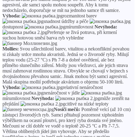
agresivní, ale samci spolu mohou soupeřit. Aby k tomu
nedocházelo, doporučuje se mít na jednoho samce tři samice.
Výhoda:
rozmanitost barev
snadnost údržby a péče
dostupnost
mírumilovnost
Nevýhoda:
Preferuje se živá potrava, při krmení
suchou hotovou směsí barva ryb vybledne
Mollies:
Svou ušlechtilostí barev, vitalitou a nekonfliktní povahou
si získaly srdce mnoha akvaristů. Jedná se o živorodé ryby. Milují
teplou vodu (25-27 °C) s Ph 7-8 a dobré osvětlení, ale bez
přímého slunečního záření. Molly jsou všežravci, ale jejich strava
musí zahrnovat rostlinnou stravu. Obvykle se chovají v hejnech s
dvojnásobnou převahou samic. Jinak mohou být samci agresivní.
Malá skupina mollií potřebuje akvárium o objemu 50-100 litrů.
Výhoda:
relativní nenáročnost
nenáročnost v jídle
mírumilovnost
Nevýhoda:
může zemřít na
přejídání
citlivé na nízké teploty
Nosiči mečů:
Poměrně velcí (až 10 cm)
zástupci živorodých ryb. Samci přitahují pozornost xiphoidním
výběžkem na ocasní ploutvi, pro který ryba dostala své jméno.
Mečouni se cítí dobře ve vodě o teplotě 20-25 °C a Ph 7-7,5.
Většina oblíbených jídel jim vyhovuje. Aby se předešlo
konfliktům v hejnu, je lepší mít jednoho samce s malým