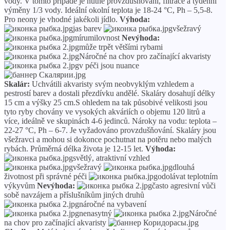
vody. V tomto případě je nutné provzdušňování, filtrace a týdenní
výměny 1/3 vody. Ideální okolní teplota je 18-24 °C, Ph – 5,5-8.
Pro neony je vhodné jakékoli jídlo.
Výhoda:
jas barev
všežravý
mírumilovnost
Nevýhoda:
může trpět většími rybami
Náročné na chov pro začínající akvaristy
v péči jsou nuance
Skalár:
Uchvátili akvaristy svým neobvyklým vzhledem a
pestrostí barev a dostali přezdívku andělé. Skaláry dosahují délky
15 cm a výšky 25 cm.S ohledem na tak působivé velikosti jsou
tyto ryby chovány ve vysokých akváriích o objemu 120 litrů a
více, ideálně ve skupinách 4-6 jedinců. Nároky na vodu: teplota –
22-27 °C, Ph – 6-7. Je vyžadováno provzdušňování. Skaláry jsou
všežravci a mohou si dokonce pochutnat na potěru nebo malých
rybách. Průměrná délka života je 12-15 let.
Výhoda:
světlý, atraktivní vzhled
všežravý
dlouhá
životnost při správné péči
odolávat teplotním
výkyvům
Nevýhoda:
často agresivní vůči
sobě navzájem a příslušníkům jiných druhů
náročné na vybavení
nenasytný
Náročné
na chov pro začínající akvaristy