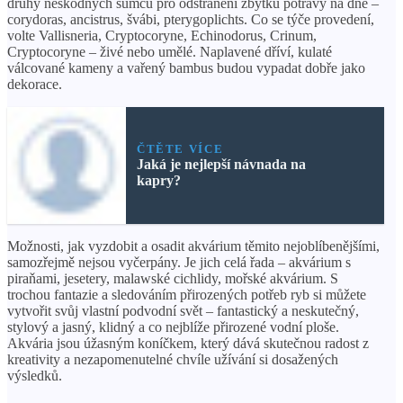
druhy neškodných sumců pro odstranění zbytků potravy na dně –
corydoras, ancistrus, švábi, pterygoplichts. Co se týče provedení,
volte Vallisneria, Cryptocoryne, Echinodorus, Crinum,
Cryptocoryne – živé nebo umělé. Naplavené dříví, kulaté
válcované kameny a vařený bambus budou vypadat dobře jako
dekorace.
ČTĚTE VÍCE
Jaká je nejlepší návnada na
kapry?
Možnosti, jak vyzdobit a osadit akvárium těmito nejoblíbenějšími,
samozřejmě nejsou vyčerpány. Je jich celá řada – akvárium s
piraňami, jesetery, malawské cichlidy, mořské akvárium. S
trochou fantazie a sledováním přirozených potřeb ryb si můžete
vytvořit svůj vlastní podvodní svět – fantastický a neskutečný,
stylový a jasný, klidný a co nejblíže přirozené vodní ploše.
Akvária jsou úžasným koníčkem, který dává skutečnou radost z
kreativity a nezapomenutelné chvíle užívání si dosažených
výsledků.