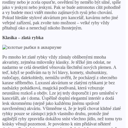
rostliny nebo je zcela opusťte, osvětlení by nemělo být silné, spíše
jako v jeskyni nebo jeskyni. Pak se bude astronotus cítit pohodlně
a vy budete moci vidět mnoho zajímavých rysů jeho chování.
Pokud hledáte stylové akvárium pro kancelář, kavárnu nebo jiné
veřejné zařízení, pak zvolte tuto možnost – velké ryby vždy
přitahují oko a nenechají nikoho lhostejným.
Klasika – zlatá rybka
Po mnoho let zlaté rybky vždy zůstaly oblíbenými mnoha
akvaristy, zejména milovníky klasiky. Je těžké jim odolat, ne
nadarmo se celá desetiletí věnovala šlechtění nových plemen. A
teď, když se podívám na ty lví hlavy, komety, shubunkiny,
rudočapy, dalekohledy, nemůžu uvěřit, že pocházejí z obecného
karase stříbrného. Luxusní akvárium se zlatými rybkami je bez
nadsázky pohádková, magická podívaná, která vzbuzuje
neustálou rozkoš a obdiv. Lze jej tedy doporučit i pro umístění v
kanceláři, ale i doma. Úspěšně doplní elegantní interiér a dodá
lesk skromnému (stejně jako každému jinému správně
navrženému) akváriu. Všimněme si, že je lepší chovat klidné zlaté
rybky pouze se zástupci jejich vlastního druhu, protože jiné
agilnější ryby zpravidla dokážou sníst všechno jídlo, než tomu tyto
krásky věnují pozornost. Je povoleno k nim přidávat některé