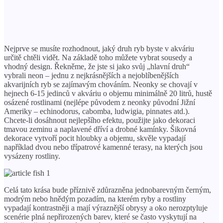
Nejprve se musíte rozhodnout, jaký druh ryb byste v akváriu
určitě chtěli vidět. Na základě toho můžete vybrat sousedy a
vhodný design. Řekněme, že jste si jako svůj „hlavní druh“
vybrali neon – jednu z nejkrásnějších a nejoblíbenějších
akvarijních ryb se zajímavým chováním. Neonky se chovají v
hejnech 6-15 jedinců v akváriu o objemu minimálně 20 litrů, hustě
osázené rostlinami (nejlépe původem z neonky původní Jižní
Ameriky – echinodorus, cabomba, ludwigia, pinnates atd.).
Chcete-li dosáhnout nejlepšího efektu, použijte jako dekoraci
tmavou zeminu a naplavené dříví a drobné kamínky. Šikovná
dekorace vytvoří pocit hloubky a objemu, skvěle vypadají
například dvou nebo třípatrové kamenné terasy, na kterých jsou
vysázeny rostliny.
Celá tato krása bude příznivě zdůrazněna jednobarevným černým,
modrým nebo hnědým pozadím, na kterém ryby a rostliny
vypadají kontrastněji a mají výraznější obrysy a oko nerozptyluje
scenérie plná nepřirozených barev, které se často vyskytují na