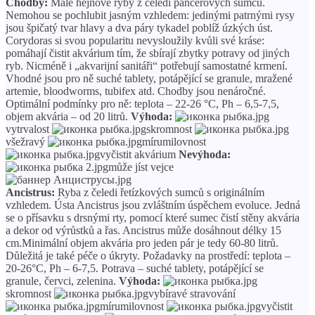
Chodby:
Malé hejnové ryby z čeledi pancéřových sumců.
Nemohou se pochlubit jasným vzhledem: jedinými patrnými rysy
jsou špičatý tvar hlavy a dva páry tykadel poblíž úzkých úst.
Corydoras si svou popularitu nevysloužily kvůli své kráse:
pomáhají čistit akvárium tím, že sbírají zbytky potravy od jiných
ryb. Nicméně i „akvarijní sanitáři“ potřebují samostatné krmení.
Vhodné jsou pro ně suché tablety, potápějící se granule, mražené
artemie, bloodworms, tubifex atd. Chodby jsou nenáročné.
Optimální podmínky pro ně: teplota – 22-26 °C, Ph – 6,5-7,5,
objem akvária – od 20 litrů.
Výhoda:
vytrvalost
skromnost
všežravý
mírumilovnost
vyčistit akvárium
Nevýhoda:
může jíst vejce
Ancistrus:
Ryba z čeledi řetízkových sumců s originálním
vzhledem. Ústa Ancistrus jsou zvláštním úspěchem evoluce. Jedná
se o přísavku s drsnými rty, pomocí které sumec čistí stěny akvária
a dekor od výrůstků a řas. Ancistrus může dosáhnout délky 15
cm.Minimální objem akvária pro jeden pár je tedy 60-80 litrů.
Důležitá je také péče o úkryty. Požadavky na prostředí: teplota –
20-26°C, Ph – 6-7,5. Potrava – suché tablety, potápějící se
granule, červci, zelenina.
Výhoda:
skromnost
vybíravé stravování
mírumilovnost
vyčistit