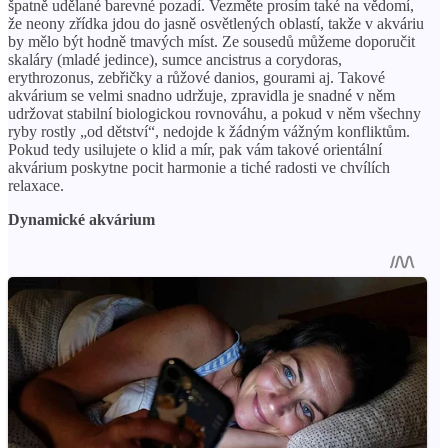
špatně udělané barevné pozadí. Vezměte prosím také na vědomí,
že neony zřídka jdou do jasně osvětlených oblastí, takže v akváriu
by mělo být hodně tmavých míst. Ze sousedů můžeme doporučit
skaláry (mladé jedince), sumce ancistrus a corydoras,
erythrozonus, zebřičky a růžové danios, gourami aj. Takové
akvárium se velmi snadno udržuje, zpravidla je snadné v něm
udržovat stabilní biologickou rovnováhu, a pokud v něm všechny
ryby rostly „od dětství“, nedojde k žádným vážným konfliktům.
Pokud tedy usilujete o klid a mír, pak vám takové orientální
akvárium poskytne pocit harmonie a tiché radosti ve chvílích
relaxace.
Dynamické akvárium